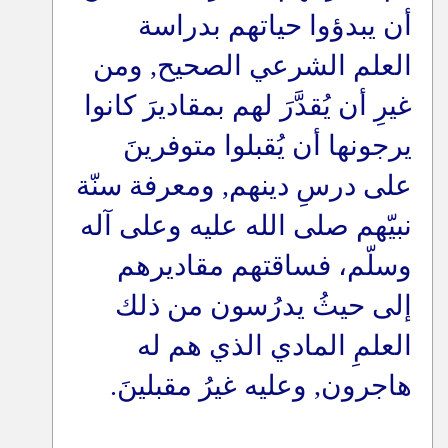
أن يبدؤوا حياتهم بدراسة
العلم الشرعي الصحيح, ومن
غيرِ أن يُقدَّرَ لهم بمقاديرَ كانوا
يرجونها أن يُقبلوا متوفرينَ
على درسِ دينهم, ومعرفة سنّة
نبيّهم صلى الله عليه وعلى آله
وسلّم، فساقتهم مقاديرهم
إلى حيثُ يدرُسون من ذلك
العلمِ المادي الذي هم له
هاجرون, وعليه غيرُ مقبلينَ
.