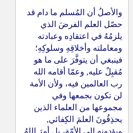
والأصلُ أن المُسلم ما دام قد
حصّل العلم الفرضَ الذي
يلزمُهُ في اعتقادِه وعبادته
ومعاملته وأخلاقِهِ وسلوكِهِ؛
فينبغي أن يتوفَّرَ على ما هو
مُقبِلٌ عليه, وعمّا أقامه الله
رب العالمين فيه، ولأن الأمة
لن تكون بجمعها وفي
مجموعها من العلماء الذين
يحذِقُونَ العلمَ الكِفائي,
ويؤدونه إلى الأمّة، بل أمرَ اللهُ