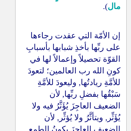
مال
).
إن الأمّة التي عقدت رجاءها
على ربِّها بأخذِ شبابها بأسبابِ
القوّة تحصيلاً وإعمالاً لها في
كونِ الله رب العالمين؛ لتعودَ
للأمَّةِ ريادتُها, وليعودَ للأمَّةِ
سَبْقُها بفضلِ ربِّها, لأن
الضعيف العاجِزَ يُؤَثَّرُ فيه ولا
يُؤَثِّر, ويتأثَّرُ ولا يُؤثِّر, لأن
الضعيف العاجزَ يكونُ الطمع