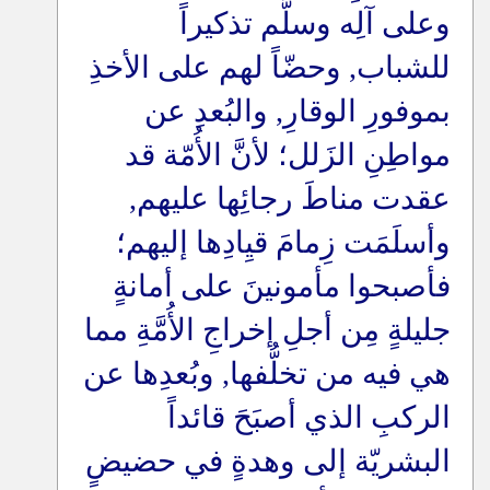
وعلى آلِه وسلَّم تذكيراً
للشباب, وحضّاً لهم على الأخذِ
بموفورِ الوقارِ, والبُعدِ عن
مواطِنِ الزَلل؛ لأنَّ الأُمّة قد
عقدت مناطَ رجائِها عليهم,
وأسلَمَت زِمامَ قيِادِها إليهم؛
فأصبحوا مأمونينَ على أمانةٍ
جليلةٍ مِن أجلِ إخراجِ الأُمَّةِ مما
هي فيه من تخلُّفها, وبُعدِها عن
الركبِ الذي أصبَحَ قائداً
البشريّة إلى وهدةٍ في حضيضٍ