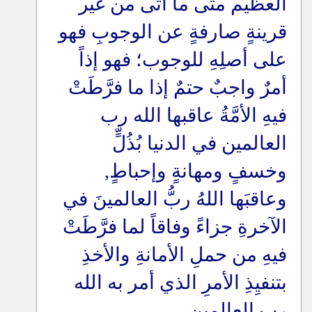
العظيم متى ما أتى من غير
قرينةٍ صارفةٍ عن الوجوبِ فهو
على أصلِهِ للوجوب؛ فهو إذاً
أمرٌ واجبٌ حتمٌ إذا ما فرَّطَتْ
فيهِ الأمَّةُ عاقبها الله رب
العالمين في الدنيا بُذُلٍّ
وخسفٍ ومهانةٍ وإحباطٍ,
وعاقبَها اللهُ ربُّ العالمينَ في
الآخرةِ جزاءً وفاقاً لما فرَّطَتْ
فيهِ من حملِ الأمانةِ والأخذِ
بتنفيِذِ الأمرِ الذي أمر به الله
رب العالمين
.