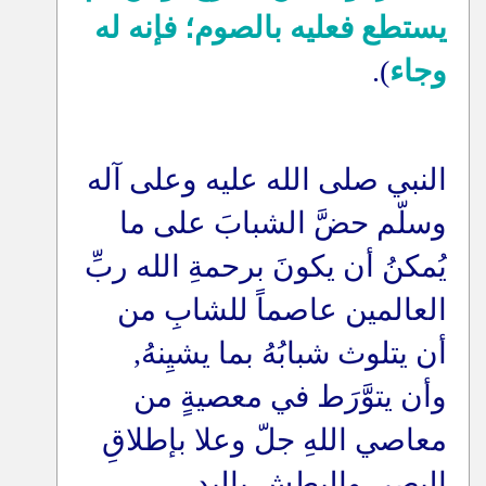
يستطع فعليه بالصوم؛ فإنه له
وجاء
).
النبي صلى الله عليه وعلى آله
وسلّم حضَّ الشبابَ على ما
يُمكنُ أن يكونَ برحمةِ الله ربِّ
العالمين عاصماً للشابِ من
أن يتلوث شبابُهُ بما يشيِنهُ,
وأن يتوَّرَط في معصيةٍ من
معاصي اللهِ جلّ وعلا بإطلاقِ
البصر, والبطشِ باليدِ,