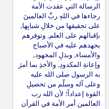
الرسالة التي عقدت الأمة
رجاءها في اللهِ ربِّ العالمينَ
على تحقيقها من خلالِ شبابِها,
بإقبالهم على العلم, وتوفرهم
بجهدهم عليه في الأصباح
والأمساء, وبذلِ المجهود,
وإعانةِ المكدودِ, والأخذِ بما أمرَ
به الرسول صلى الله عليه
وعلى آله وسلّم من تحصيلِ
القوة إعداداً؛ لأن الله رب
العالمين أمر الأمة في القرآن