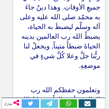
جميعِ الأوقاتِ. وهذا دينٌ جاءَ
به محمّد صلى الله عليه وعلى
آله وسلّم ليضبطَ به الحياة،
يضبطُ الله رب العالمين بدينه
الحياةَ ضبطاً متيناً, ويجعلُ لنا
ربُّنا جلَّ وعلا كُلَّ شيءٍ في
موضعِهِ
.
وتعلمون حفظكم الله رب
العالمين أن خالداً رضوانُ الله
شارك