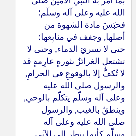
بما أمرَ به النبي الأمين صلى
الله عليه وعلى آله وسلّم؛
فحبَسَ مادة الشهوة من
أصلها, وجفف في منابِعها؛
حتى لا تسريَ الدماء, وحتى لا
تشتعل الغرائزُ بثورةٍ عارِمةٍ قد
لا تُكفُّ إلا بالوقوعِ في الحرامِ,
والرسول صلى الله عليه
وعلى آله وسلّم يتكلّم بالوحي,
وينطقُ بالغيب, والرسول
صلى الله عليه وعلى آله
وسلّم كأنما ينظر إلى الآتي