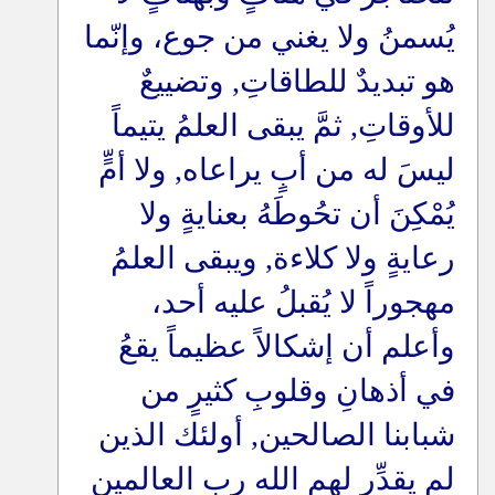
يُسمنُ ولا يغني من جوع، وإنّما
هو تبديدٌ للطاقاتِ, وتضييعٌ
للأوقاتِ, ثمَّ يبقى العلمُ يتيماً
ليسَ له من أبٍ يراعاه, ولا أمٍّ
يُمْكِنَ أن تحُوطَهُ بعنايةٍ ولا
رعايةٍ ولا كلاءة, ويبقى العلمُ
مهجوراً لا يُقبلُ عليه أحد،
وأعلم أن إشكالاً عظيماً يقعُ
في أذهانِ وقلوبِ كثيرٍ من
شبابنا الصالحين, أولئك الذين
لم يقدِّر لهم الله رب العالمين