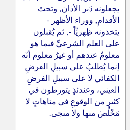
يجعلونه دَبر الأذان, وتحتَ
الأقدامِ, ووراء الأظهر -
يتخذونه ظِهريِّاً -, ثم يُقبلون
على العلم الشرعيِّ فيما هو
معلومٌ عندهم أو غيرُ معلوم أنّه
إنما يُطلبُ على سبيلِ الفرضِ
الكفائي لا على سبيلِ الفرضِ
العيني، وعندئذٍ يتورطون في
كثيرٍ من الوقوعِ في متاهاتٍ لا
مَخْلَصَ منها ولا منجى
.