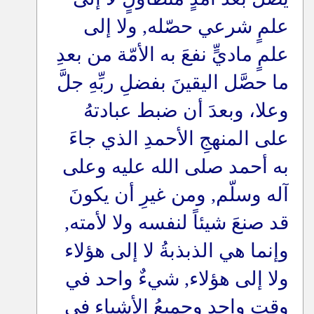
علمٍ شرعي حصّله, ولا إلى
علمٍ ماديٍّ نفعَ به الأمّة من بعدِ
ما حصَّل اليقينَ بفضلِ ربِّهِ جلَّ
وعلا، وبعدَ أن ضبط عبادتهُ
على المنهجِ الأحمدِ الذي جاءَ
به أحمد صلى الله عليه وعلى
آله وسلّم, ومن غيرِ أن يكونَ
قد صنعَ شيئاً لنفسه ولا لأمته,
وإنما هي الذبذبةُ لا إلى هؤلاء
ولا إلى هؤلاء, شيءٌ واحد في
وقتٍ واحد وجميعُ الأشياءِ في