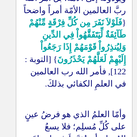
ربَّ العالمين الأمّة أمراً واضحاً
{
فَلَوْلاَ نَفَرَ مِن كُلِّ فِرْقَةٍ مِّنْهُمْ
طَآئِفَةٌ لِّيَتَفَقَّهُواْ فِي الدِّينِ
وَلِيُنذِرُواْ قَوْمَهُمْ إِذَا رَجَعُواْ
إِلَيْهِمْ لَعَلَّهُمْ يَحْذَرُونَ
} [التوبة :
122], فأمر الله رب العالمين
في العلمِ الكفائي بذلكَ
.
وأمّا العلمُ الذي هو فرضُ عينٍ
على كُلِّ مُسلِم؛ فلا يسعُ