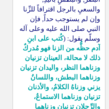
والسعيِ بالرجل اقترافاً للزِّنا
وإن لم يستوجب حداً, فإن
النبي صلى الله عليه وعلى آله
وسلّم يقول: (
كُتب على ابنِ
آدم حظُّه من الزنا فهو مُدركٌ
ذلك لا محالة، العينان تزنيان
وزناهما النظر، واليدان تزنيان
وزناهما البطش، واللسانُ
يزني وزناهُ الكلامُ، والأذنان
تزنيان وزناهما الاستماعُ،
والرِّجلان تزنيان وزناهما