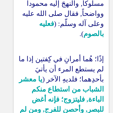
مسلوكاً, والنهجَ إليه محموداً
وواضحاً, فقال صلى الله عليه
وعلى آله وسلّم: (
فعليه
بالصوم
).
إذًا؛ هُما أمرانِ في كِفتين إذا ما
لم يستطع المرء أن يأتيَ
بأحدِهما؛ فلديهِ الآخر (
يا معشر
الشباب من استطاع منكم
الباءة, فليتزوج؛ فإنه أغض
للبصر, وأحصن للفرج, ومن لم