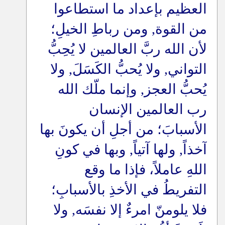
العظيم بإعداد ما استطاعوا
من القوة, ومن رباطِ الخيلِ؛
لأن الله ربَّ العالمين لا يُحِبُّ
التواني, ولا يُحبُّ الكَسَلَ, ولا
يُحبُّ العجز, وإنما ملّك الله
رب العالمين الإنسان
الأسبابَ؛ من أجلِ أن يكونَ بها
آخذاً, ولها آتياً, وبها في كونِ
اللهِ عاملاً، فإذا ما وقع
التفريطُ في الأخذِ بالأسبابِ؛
فلا يلومنّ امرءٌ إلا نفسَه, ولا