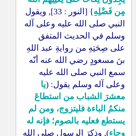
مِن فَضْلِهِ
} [النور : 33], ويقول
النبي صلى الله عليه وعلى آله
وسلم في الحديث المتفق
على صِحَتِهِ من روايةِ عبد اللهِ
بنَ مسعودٍ رضي الله عنه أنّه
سمع النبي صلى الله عليه
وعلى آله وسلم يقول: (
يا
معشرَ الشباب من استطاعَ
منكمُ الباءة فليتزوج، ومن لم
يستطع فعليه بالصوم؛ فإنه له
وِجاء
), وذكرَ الرسول صلى الله