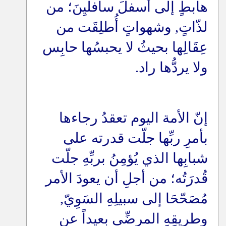
هابطٍ إلى أسفلَ سافليِنَ؛ من
لذّاتٍ, وشهواتٍ أُطلِقَت من
عِقَالِها بحيثُ لا يحبسُها حابِس
ولا يردُّها راد
.
إنّ الأمة اليوم تعقدُ رجاءها
بأمرِ ربِّها جلّت قدرته على
شبابِها الذي يُؤمِنُ بربِّهِ جلّت
قُدرَتُه؛ من أجلِ أن يعودَ الأمر
مُصَحّحَا إلى سبيلِهِ السَوِيّ,
وطرِيقِهِ المرضِّي بعيداً عن