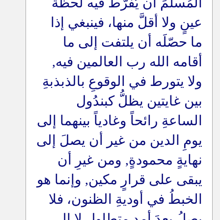
المُسلمَ أن يُفرَّطَ فيه لحظةَ
عينٍ ولا أقلَّ منها، فينبغي إذا
ما حصّلَه أن يلتفت إلى ما
أقامه الله رب العالمين فيه,
ولا يتورط في الوقوعِ بالذبذبةِ
بين غايتين يظلُّ كبندُول
الساعةِ رائحاً وغادياً بينهما إلى
يومِ الدين من غير أن يصلَ إلى
نهايةٍ محمودةٍ, ومن غيرِ أن
يبقى على قرارٍ مكين, وإنما هو
الخبطُ في أوديةِ الظنون، فلا
يصلُ بعدَ أمدٍ متطاولٍ لا إلى