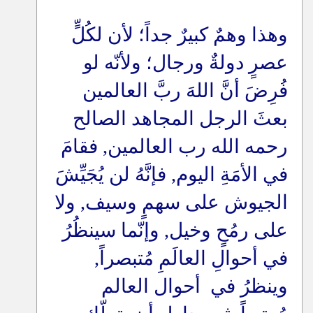
وهذا وهمٌ كبيرٌ جداً؛ لأن لكُلٍّ
عصرٍ دولةٌ ورجال؛ ولأنّه لو
فُرِضَ أنَّ اللهَ ربَّ العالمين
بعثَ الرجل المجاهد الصالح
رحمه الله رب العالمين, فقامَ
في الأمَةِ اليوم, فإنَّهُ لن يُجَيِّشَ
الجيوش على سهمٍ وسيف, ولا
على رمُحٍ وخيل, وإنّما سينظُرُ
في أحوالِ العالَمِ مُتبصراً,
وينظرُ في أحوال العالم