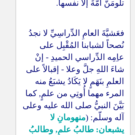
تلَومَنَّ أمُّةَ إلا نفسها
.
فعَشيَّةَ العامِ الدِّراسِيِّ لا نجدُ
نُصحاً لشبابنا المُقْبِل على
عاِمِه الدِّراسي الحميدِ - إنْ
شاءَ اللهِ جلَّ وعلا - إقبالاً على
العلمِ بنَهَمٍ لا يَكَادُ يشبَعُ منه
المرء مهما أُوتِي من علمٍ, كما
بَيَّنَ النبيُّ صلى الله عليه وعلى
آله وسلّم: (
منهومانِ لا
يشبعان: طالبُ علمٍ, وطالبُ