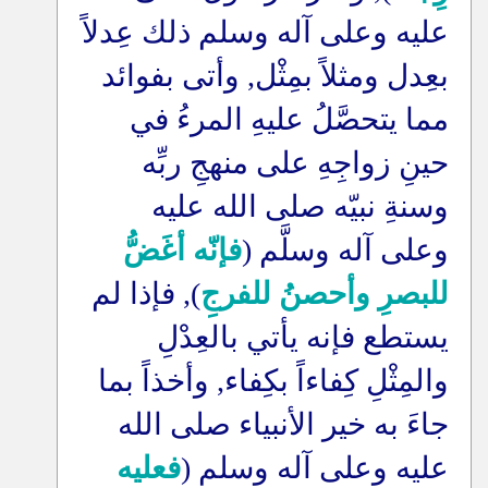
عليه وعلى آله وسلم ذلك عِدلاً
بعِدل ومثلاً بمِثْل, وأتى بفوائد
مما يتحصَّلُ عليهِ المرءُ في
حينِ زواجِهِ على منهجِ ربِّه
وسنةِ نبيّه صلى الله عليه
وعلى آله وسلَّم (
فإنّه أغَضُّ
للبصرِ وأحصنُ للفرجِ
), فإذا لم
يستطع فإنه يأتي بالعِدْلِ
والمِثْلِ كِفاءاً بكِفاء, وأخذاً بما
جاءَ به خير الأنبياء صلى الله
عليه وعلى آله وسلم (
فعليه