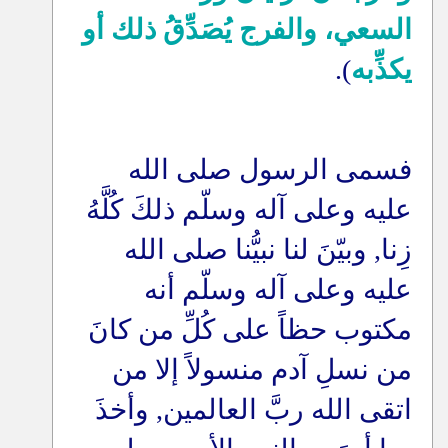
السعي، والفرج يُصَدِّقُ ذلك أو
يكذِّبه
).
فسمى الرسول صلى الله
عليه وعلى آله وسلّم ذلكَ كُلَّهُ
زِنا, وبيّنَ لنا نبيُّنا صلى الله
عليه وعلى آله وسلّم أنه
مكتوب حظاً على كُلِّ من كانَ
من نسلِ آدم منسولاً إلا من
اتقى الله ربَّ العالمين, وأخذَ