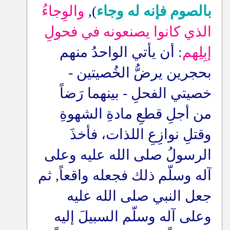
بالصوم فإنه له وجاء
),
والوِجاءُ
الذي كانوا يصنعونه في فحولِ
إبِلِهم
: أن يأتي الواحدُ منهم
بحجرين يرضُّ الخُصيتين -
خصيتي الفحلِ - بينهما رَضاً
من أجلِ قطعِ مادةِ الشهوةِ
وقتلِ نوازِعِ اللذات، فأخذَ
الرسولُ صلى الله عليه وعلى
آله وسلّم ذلك فجعله واقعاً, ثم
جعل النبي صلى الله عليه
وعلى آله وسلّم السبيلَ إليه