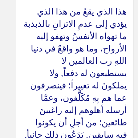
هذا الذي يقعُ من هذا الذي
يؤدي إلى عدمِ الاتزانِ بالذبذبة
ما تهواه الأنفسُ وتهفو إليه
الأرواح، وما هو واقعٌ في دنيا
اللهِ رب العالمين لا
يستطيعون له دفعاً, ولا
يملكونَ له تغييراً؛ فينصرفون
عما هم بِهِ مُكَلَّفون، وعمَّا
أرسله أهلوهم إليه راغبينَ
طائعين؛ من أجلِ أن يكونوا
فيه سابقين, يَدَعُون ذلك جانباً,