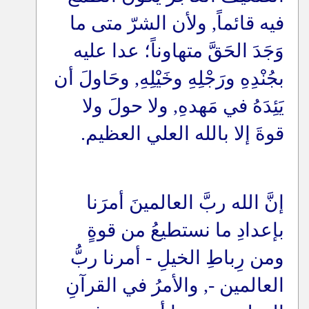
فيه قائماً, ولأن الشرّ متى ما
وَجَدَ الحَقَّ متهاوناً؛ عدا عليه
بجُنْدِهِ ورَجْلِهِ وخَيْلِهِ, وحَاولَ أن
يَئِدَهُ في مَهدهِ, ولا حولَ ولا
قوةَ إلا بالله العلي العظيم
.
إنَّ الله ربَّ العالمينَ أمرَنا
بإعدادِ ما نستطيعُ من قوةٍ
ومن رِباطِ الخيلِ - أمرنا ربُّ
العالمين -, والأمرُ في القرآنِ