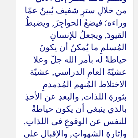
من خلالِ سترٍ شفيف يُبينُ عمّا
وراءه؛ فيضعُ الحواجِزَ, ويضبطُ
القيودَ, ويجعلُ للإنسانِ
المُسلمِ ما يُمكنُ أن يكونَ
حياطةً له بأمر الله جلّ وعلا
عشيّةَ العامِ الدراسي, عشيّة
الاختلاط المُبهم المُدمدمِ
بثورةِ اللذات, والبعدِ عن الأخذِ
بالذي ينبغي أن يكون حياطةً
للنفس عن الوقوعِ في اللذاتِ,
وإثارةِ الشهواتِ, والإقبالِ على