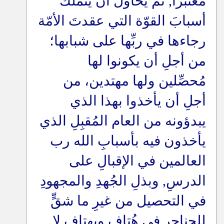
مُعتبراً, ثم يحاول أن يتملّك
أسبابَ القوّة التي عقدتَ الأمّة
رجاءها في ربِّها على شبابها؛
من أجلِ أن يكونوا لها
مُحصِّلين ولها مهتدين، من
أجلِ أن يأخذوا بهذا الذي
يبدؤونه من العام المُقبِلِ الذي
يأخذون فيه بأسبابِ الله رب
العالمين في الإقبالِ على
الدرسِ, وبذلِ الجُهدِ والمجهودِ
في التحصيل من غيرِ ما شقٍّ
للحناجر في هُتافٍ وبهتافٍ لا