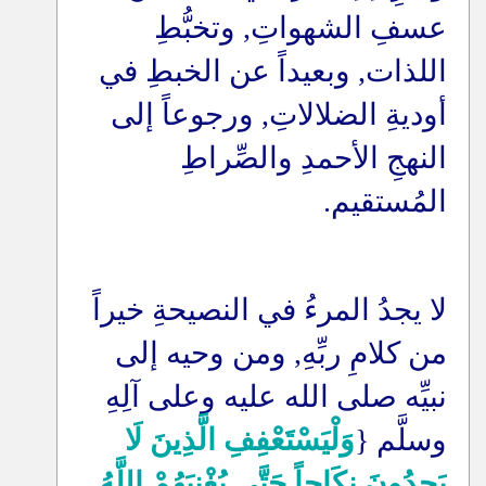
عسفِ الشهواتِ, وتخبُّطِ
اللذات, وبعيداً عن الخبطِ في
أوديةِ الضلالاتِ, ورجوعاً إلى
النهجِ الأحمدِ والصِّراطِ
المُستقيم
.
لا يجدُ المرءُ في النصيحةِ خيراً
من كلامِ ربِّهِ, ومن وحيه إلى
نبيِّه صلى الله عليه وعلى آلِهِ
وسلَّم {
وَلْيَسْتَعْفِفِ الَّذِينَ لَا
يَجِدُونَ نِكَاحاً حَتَّى يُغْنِيَهُمْ اللَّهُ