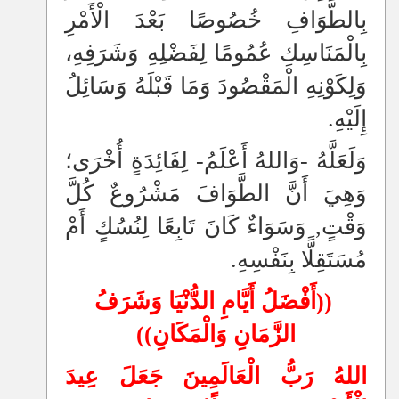
بِالطَّوَافِ خُصُوصًا بَعْدَ الْأَمْرِ
بِالْمَنَاسِكِ عُمُومًا لِفَضْلِهِ وَشَرَفِهِ،
وَلِكَوْنِهِ الْمَقْصُودَ وَمَا قَبْلَهُ وَسَائِلُ
إِلَيْهِ.
وَلَعَلَّهُ -وَاللهُ أَعْلَمُ- لِفَائِدَةٍ أُخْرَى؛
وَهِيَ أَنَّ الطَّوَافَ مَشْرُوعٌ كُلَّ
وَقْتٍ, وَسَوَاءٌ كَانَ تَابِعًا لِنُسُكٍ أَمْ
مُسَتَقِلًّا بِنَفْسِهِ.
((أَفْضَلُ أَيَّامِ الدُّنْيَا وَشَرَفُ
الزَّمَانِ وَالْمَكَانِ))
اللهُ رَبُّ الْعَالَمِينَ جَعَلَ عِيدَ