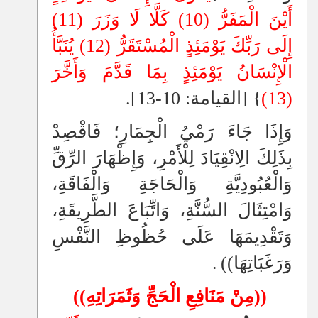
أَيْنَ الْمَفَرُّ (10) كَلَّا لَا وَزَرَ (11)
إِلَى رَبِّكَ يَوْمَئِذٍ الْمُسْتَقَرُّ (12) يُنَبَّأُ
الْإِنْسَانُ يَوْمَئِذٍ بِمَا قَدَّمَ وَأَخَّرَ
(13)
} [القيامة: 10-13].
وَإِذَا جَاءَ رَمْيُ الْجِمَارِ؛ فَاقْصِدْ
بِذَلِكَ الِانْقِيَادَ لِلْأَمْرِ، وَإِظْهَارَ الرِّقِّ
وَالْعُبُودِيَّةِ وَالْحَاجَةِ وَالْفَاقَةِ،
وَامْتِثَالَ السُّنَّةِ، وَاتِّبَاعَ الطَّرِيقَةِ،
وَتَقْدِيمَهَا عَلَى حُظُوظِ النَّفْسِ
وَرَغَبَاتِهَا))
.
((مِنْ مَنَافِعِ الْحَجِّ وَثَمَرَاتِهِ))