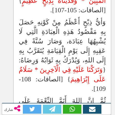
الْمُبِينُ * وَفَدَيْنَاهُ بِذِبْحٍ عَظِيمٍ
}
[الصافات: 105-107].
وَأيُّ ذِبْحٍ أَعْظَمُ مِنْ كَوْنِهِ حَصَلَ
بِهِ مَقْصُودُ هَذِهِ الْعِبَادَةِ الَّتِي لَا
يُشْبِهُهَا عِبَادَة، وَصَارَ سُنَّةً فِي
عَقِبِهِ إِلَى يَوْمِ الْقِيَامَةِ يُتَقَرَّبُ بِهِ
إِلَى اللهِ، وَيُدْرَكُ بِهِ ثَوَابُهُ وَرِضَاهُ:
{
وَتَرَكْنَا عَلَيْهِ فِي الْآخِرِينَ * سَلَامٌ
عَلَى إِبْرَاهِيمَ
} [الصافات: 108-
109].
ثُمَّ إِنَّ اللهَ أَتَمَّ النِّعْمَةَ عَلَى
إِبْرَاهِيمَ، وَرَحِمَ زَوْجْتَهُ سَارَّةَ عَلَى
شارك