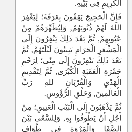
الْكَرِيمِ فِي بَيْتِهِ.
فَإِنَّ الْحَجِيجَ يَقِفُونَ بِعَرَفَةَ؛ لِيَغْفِرَ
اللهُ لَهُمْ ذُنُوبَهُمْ, وَلِيُطَهِّرَهُمْ مِنْ
عُيُوبِهِمْ, ثُمَّ بَعْدَ ذَلِكَ يَنْفِرُونَ إِلَى
الْمَشْعَرِ الْحَرَامِ يَبِيتُونَ لَيْلَتَهُمْ, ثُمَّ
بَعْدَ ذَلِكَ يَنْفِرُونَ إِلَى مِنًى؛ لِرَجْمِ
جَمْرَةِ الْعَقَبَةِ الْكُبْرَى, ثُمَّ لِتَقْدِيمِ
الْهَدْيِ وَالْقُرْبَانِ للهِ رَبِّ
الْعَالَمِينَ, وَحَلْقِ الرُّؤُوسِ.
ثُمَّ يَذْهَبُونَ إِلَى الْبَيْتِ الْعَتِيقِ؛ مِنْ
أَجْلِ أَنْ يَطُوفُوا بِهِ, وَلِلسَّعْيِ بَيْنَ
الصَّفَا وَالْمَرْوَةِ فِي طَوَافِ