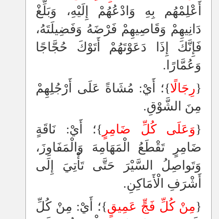
أَعْلِمْهُم بِهِ وَادْعُهُمْ إِلَيْهِ، وَبَلِّغْ
دَانِيهِمْ وَقَاصِيهِمْ فَرْضَهُ وَفَضِيلَتَهُ،
فَإِنَّكَ إِذَا دَعَوْتَهُمْ أَتَوْكَ حُجَّاجًا
وَعُمَّارًا.
{
رِجَالًا
}؛ أَيْ: مُشَاةً عَلَى أَرْجُلِهِمْ
مِنَ الشَّوْقِ.
{
وَعَلَى كُلِّ ضَامِرٍ
}؛ أَيْ: نَاقَةٍ
ضَامِرٍ تَقْطَعُ الْمَهَامِهَ وَالْمَفَاوِزَ،
وَتَواصِلُ السَّيْرَ حَتَّى تَأْتِيَ إِلَى
أَشْرَفِ الْأَمَاكِنِ.
{
مِنْ كُلِّ فَجٍّ عَمِيقٍ
}؛ أَيْ: مِنْ كُلِّ