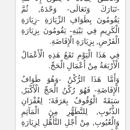
-تَبَارَكَ وَتَعَالَى- وَحْدَهُ, ثُمَّ
يَقُومُونَ بِطَوَافِ الزِّيَارَةِ -زِيَارَةِ
الْكَرِيمِ فِي بَيْتِهِ- يَقُومُونَ بِزِيَارَةِ
الْفَرْضِ, بِزِيَارَةِ الْإِفَاضَةِ.
فِي هَذَا الْيَوْمِ تَقَعُ هَذِهِ الْأَعْمَالُ
الْأَرْبَعَةُ مِنْ أَعْمَالِ الْحَجِّ.
وَأَمَّا هَذَا الرُّكْنُ -وَهُوَ طَوَافُ
الْإِفَاضَةِ- فَهُوَ رُكْنُ الْحَجِّ الْأَكْبَرُ,
سَبَقَهُ الْوُقُوفُ بِعَرَفَةَ؛ لِغُفْرَانِ
الذُّنُوبِ, لِلتَّطَهُّرِ مِنَ الْمَآثِمِ
وَالْعُيُوبِ, مِنْ أَجْلِ التَّأَهُّلِ لِزِيَارَةِ