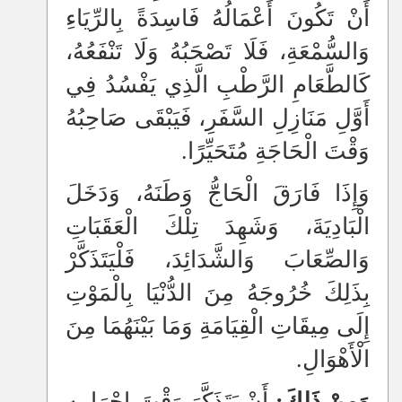
أَنْ تَكُونَ أَعْمَالُهُ فَاسِدَةً بِالرِّيَاءِ
وَالسُّمْعَةِ، فَلَا تَصْحَبُهُ وَلَا تَنْفَعُهُ،
كَالطَّعَامِ الرَّطْبِ الَّذِي يَفْسُدُ فِي
أَوَّلِ مَنَازِلِ السَّفَرِ، فَيَبْقَى صَاحِبُهُ
وَقْتَ الْحَاجَةِ مُتَحَيِّرًا.
وَإِذَا فَارَقَ الْحَاجُّ وَطَنَهُ، وَدَخَلَ
الْبَادِيَةَ، وَشَهِدَ تِلْكَ الْعَقَبَاتِ
وَالصِّعَابَ وَالشَّدَائِدَ، فَلْيَتَذَكَّرْ
بِذَلِكَ خُرُوجَهُ مِنَ الدُّنْيَا بِالْمَوْتِ
إِلَى مِيقَاتِ الْقِيَامَةِ وَمَا بَيْنَهُمَا مِنَ
الْأَهْوَالِ.
وَمِنْ ذَلِكَ:
أَنْ يَتَذَكَّرَ وَقْتَ إِحْرَامِهِ