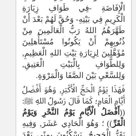
الْإِفَاضَةِ -فِي طَوَافِ زِيَارَةِ
الْكَرِيمِ فِي بَيْتِهِ- وَحُقَّ لَهُمْ بَعْدَ أَنْ
طَهَّرَهُمُ اللهُ رَبُّ الْعَالَمِينَ مِنْ
ذُنُوبِهِمْ أَنْ يَكُونُوا مُسْتَأْهلِينَ
مُؤَهَّلِينَ لِزِيَارَةِ بَيْتِ اللهِ الْعَظِيمِ,
وَلِلطَّوَافِ بِالْبَيْتِ الْعَتِيقِ,
وَلِلسَّعْيِ بَيْنَ الصَّفَا وَالْمَرْوَةِ.
فَهَذَا يَوْمُ الْحَجِّ الْأَكْبَرِ, وَهُوَ أَفْضَلُ
أَيَّامِ الْعَامِ؛ كَمَا قَالَ رَسُولُ اللهِ ﷺ:
((
أَفْضَلُ الْأَيَّامِ يَوْمُ النَّحْرِ وَيَوْمُ
الْقَرِّ
))
؛ وَهُوَ الْحَادِي عَشَرَ, وَفِيهِ
يَقَرُّ الْحَجِيجُ, يَسْكُنُونَ بِمِنًى بَعْدَ