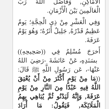
الْأَمَاكِنِ, وَفَاضَلَ اللهُ رَبُّ
الْعَالَمِينَ بَيْنَ الْأَزْمَانِ.
وَفِي الْعَشْرِ مِنْ ذِي الْحِجَّةِ؛ يَومٌ
عَظِيمٌ قَدْرُهُ, جَلِيلٌ أَثَرُهُ؛ وَهُوَ يَوْمُ
عَرَفَةَ.
أَخرَجَ مُسْلِمٌ فِي ((صَحِيحِهِ))
بسَنَدِهِ، عَنْ عَائشَةَ -رَضِيَ اللهُ
عَنْهَا-، عَن رَسُولِ اللَّهِ ﷺ قَالَ:
((
مَا مِنْ يَوْمٍ أَكْثَرَ مِنْ أَنْ يُعْتِقَ
اللَّهُ فِيهِ عَبْدًا مِنَ النَّارِ مِنْ يَوْمِ
عَرَفَةَ, وَإِنَّهُ لَيَدْنُو ثُمَّ يُبَاهِي بِهِمُ
الْمَلَائِكَة, فَيَقُولُ: مَا أَرَادَ