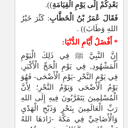
بَعْدِكُمْ إِلَى يَوْمِ الْقِيَامَةِ
)).
فَقَالَ عُمَرُ بْنُ الْخَطَّابِ
: كَثُرَ خَيْرُ
اللهِ وَطَابَ))
.
* أَفْضَلُ أَيَّامِ الدُّنْيَا:
إِنَّ النَّبِيَّ ﷺ فِي ذَلِكَ الْيَوْمِ
الْمَشْهُودِ, فِي يَوْمِ الْحَجِّ الْأَكْبَرِ,
فِي يَوْمِ النَّحْرِ -يَوْمِ الْأَضْحَى- فَهُوَ
يَوْمُ الْأَضْحَى وَيَوْمُ النَّحْرِ؛ لِأَنَّ
الْمُسْلِمِينَ يَتَقَرَّبُونَ فِيهِ إِلَى اللهِ
رَبِّ الْعَالَمِينَ بِنَحْرِ وَذَبْحِ الْهَدْيِ
وَالْأَضَاحِيِّ فِي مَكَّةَ -زَادَهَا اللهُ