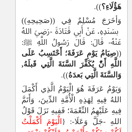
هَؤُلَاءِ؟
)).
وَأخَرَجَ مُسْلِمٌ فِي ((صَحِيحِهِ))
بسَنَدِهِ، عَنْ أَبِي قَتَادَةَ -رَضِيَ اللهُ
عَنْهُ- قَالَ: قَالَ رَسُولُ اللَّهِ ﷺ:
((
صِيَامُ يَوْمِ عَرَفَةَ؛ أَحْتَسِبُ عَلَى
اللَّهِ أَنّْ يُكَفِّرَ السَّنَةَ الَّتِي قَبلَهُ,
وَالسَّنَةَ الَّتِي بَعدَهُ
)).
وَيَوْمُ عَرَفَةَ هُوَ الْيَوْمُ الَّذِي أَكْمَلَ
اللهُ فِيهِ لِهَذِهِ الْأُمَّةِ الدِّينَ، وَأَتَمَّ
فِيهِ عَلَيْهِمُ النِّعْمَةَ؛ فَفِيهِ نَزَلَ قَوْلُ
اللهِ -جَلَّ وَعَلَا-: {
الْيَوْمَ أَكْمَلْتُ