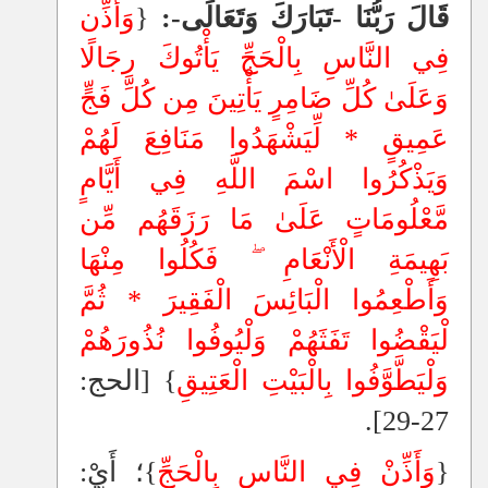
قَالَ رَبُّنَا -تَبَارَكَ وَتَعَالَى-:
{
وَأَذِّن
فِي النَّاسِ بِالْحَجِّ يَأْتُوكَ رِجَالًا
وَعَلَىٰ كُلِّ ضَامِرٍ يَأْتِينَ مِن كُلِّ فَجٍّ
عَمِيقٍ * لِّيَشْهَدُوا مَنَافِعَ لَهُمْ
وَيَذْكُرُوا اسْمَ اللَّهِ فِي أَيَّامٍ
مَّعْلُومَاتٍ عَلَىٰ مَا رَزَقَهُم مِّن
بَهِيمَةِ الْأَنْعَامِ
فَكُلُوا مِنْهَا
وَأَطْعِمُوا الْبَائِسَ الْفَقِيرَ * ثُمَّ
لْيَقْضُوا تَفَثَهُمْ وَلْيُوفُوا نُذُورَهُمْ
وَلْيَطَّوَّفُوا بِالْبَيْتِ الْعَتِيقِ
} [الحج:
27-29].
{
وَأَذِّنْ فِي النَّاسِ بِالْحَجِّ
}؛ أَيْ: