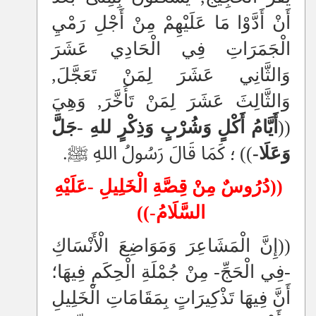
أَنْ أَدَّوْا مَا عَلَيْهِمْ مِنْ أَجْلِ رَمْيِ
الْجَمَرَاتِ فِي الْحَادِي عَشَرَ
وَالثَّانِي عَشَرَ لِمَنْ تَعَجَّلَ,
وَالثَّالِثَ عَشَرَ لِمَنْ تَأَخَّرَ, وَهِيَ
((
أَيَّامُ أَكْلٍ وَشُرْبٍ وَذِكْرٍ للهِ -جَلَّ
وَعَلَا-
))
؛ كَمَا قَالَ رَسُولُ اللهِ ﷺ.
((
دُرُوسٌ مِنْ قِصَّةِ الْخَلِيلِ -عَلَيْهِ
السَّلَامُ-))
((إِنَّ الْمَشَاعِرَ وَمَوَاضِعَ الْأَنْسَاكِ
-فِي الْحَجِّ- مِنْ جُمْلَةِ الْحِكَمِ فِيهَا؛
أَنَّ فِيهَا تَذْكِيرَاتٍ بِمَقَامَاتِ الْخَلِيلِ