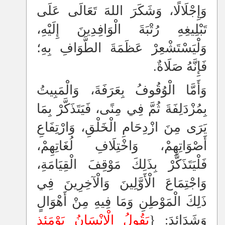
وَإِجْلَالًا، وَشَكَرَ اللهَ تَعَالَى عَلَى
تَبْلِيغِهِ رُتْبَةَ الْوَافِدِينَ إِلَيْهِ،
وَلْيَسْتَشْعِرْ عَظَمَةَ الطَّوَافِ بِهِ؛
فَإِنَّهُ صَلَاةٌ.
وَأَمَّا الْوُقُوفُ بِعَرَفَةَ، وَالْمَبِيتُ
بِمُزْدَلِفَةَ ثُمَّ فِي مِنًى، فَيَتَذَكَّرْ بِمَا
يَرَى مِنَ ازْدِحَامِ الْخَلْقِ، وَارْتِفَاعِ
أَصْوَاتِهِمْ، وَاخْتِلَافِ لُغَاتِهِمْ،
فَلْيَتَذَكَّرْ بِذَلِكَ مَوْقِفَ الْقِيَامَةِ،
وَاجْتِمَاعَ الْأَوَّلِينَ وَالْآخِرِينَ فِي
ذَلِكَ الْمَوْطِنِ وَمَا فِيهِ مِنْ أَهْوَالٍ
وَشَدَائِدَ: {
يَقُولُ الْإِنْسَانُ يَوْمَئِذٍ