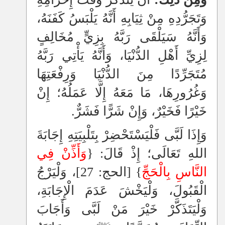
وَتَجَرُّدِهِ مِنْ ثِيَابِهِ أَنَّهُ يَلْبَسُ كَفَنَهُ،
وَأَنَّهُ سَيَلْقَى رَبَّهُ بِزِيٍّ مُخَالِفٍ
لِزِيِّ أَهْلِ الدُّنْيَا، وَأَنَّهُ يَأْتِي رَبَّهُ
مُتَجَرِّدًا مِنَ الدُّنْيَا وَرِفْعَتِهَا
وَغُرُورِهَا، مَا مَعَهُ إِلَّا عَمَلُهُ؛ إِنْ
خَيْرًا فَخَيْرٌ، وَإِنْ شَرًّا فَشَرٌّ.
وَإِذَا لَبَّى فَلْيَسْتَحْضِرْ بِتَلْبِيَتِهِ إِجَابَةَ
اللهِ تَعَالَى؛ إِذْ قَالَ: {
وَأَذِّنْ فِي
النَّاسِ بِالْحَجِّ
} [الحج: 27]، وَلْيَرْجُ
الْقَبُولَ، وَلْيَخْشَ عَدَمَ الْإِجَابَةِ،
وَلْيَتَذَكَّرْ خَيْرَ مَنْ لَبَّى وَأَجَابَ