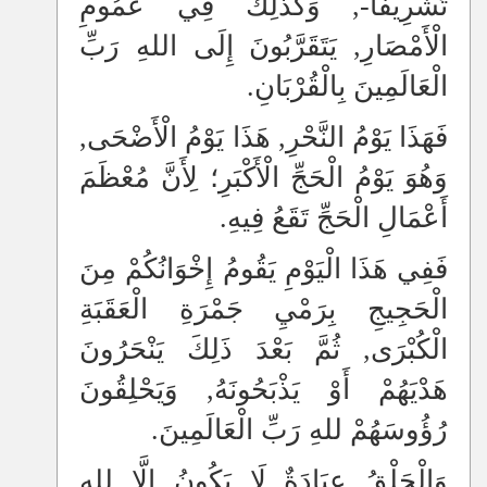
تَشْرِيفًا-, وَكَذَلِكَ فِي عُمُومِ
الْأَمْصَارِ, يَتَقَرَّبُونَ إِلَى اللهِ رَبِّ
الْعَالَمِينَ بِالْقُرْبَانِ.
فَهَذَا يَوْمُ النَّحْرِ, هَذَا يَوْمُ الْأَضْحَى,
وَهُوَ يَوْمُ الْحَجِّ الْأَكْبَرِ؛ لِأَنَّ مُعْظَمَ
أَعْمَالِ الْحَجِّ تَقَعُ فِيهِ.
فَفِي هَذَا الْيَوْمِ يَقُومُ إِخْوَانُكُمْ مِنَ
الْحَجِيجِ بِرَمْيِ جَمْرَةِ الْعَقَبَةِ
الْكُبْرَى, ثُمَّ بَعْدَ ذَلِكَ يَنْحَرُونَ
هَدْيَهُمْ أَوْ يَذْبَحُونَهُ, وَيَحْلِقُونَ
رُؤُوسَهُمْ للهِ رَبِّ الْعَالَمِينَ.
وَالْحَلْقُ عِبَادَةٌ لَا يَكُونُ إِلَّا للهِ