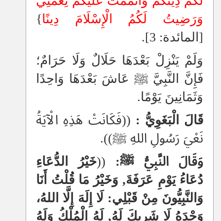
لَكُمْ دِينَكُمْ وَأَتْمَمْتُ عَلَيْكُمْ نِعْمَتِي
وَرَضِيتُ لَكُمُ الْإِسْلَامَ دِينًا
}
[المائدة: 3].
وَلَمْ يَنْزِلْ بَعْدَهَا حَلَالٌ وَلَا حَرَامٌ؛
فَإِنَّ النَّبِيَّ ﷺ عَاشَ بَعْدَهَا وَاحِدًا
وَثَمَانِينَ يَوْمًا.
قَالَ الْبَغَوِيُّ :
((فَكَانَتْ هَذِهِ الْآيَةُ
نَعْيَ رَسُولِ اللهِ ﷺ)).
وَقَالَ النَّبِيُّ ﷺ:
((
خَيْرُ الدُّعَاءِ
دُعَاءُ يَوْمِ عَرَفَةَ, وَخَيْرُ مَا قُلْتُ أَنَا
وَالنَّبِيُّونَ مِنْ قَبْلِي: لَا إِلَهَ إِلَّا اللهُ،
وَحْدَهُ لَا شَرِيكَ لَهُ, لَهُ الْمُلْكُ وَلَهُ