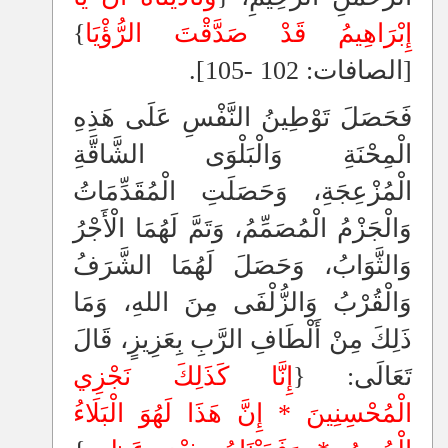
إِبْرَاهِيمُ
قَدْ صَدَّقْتَ الرُّؤْيَا
}
[الصافات: 102 -105].
فَحَصَلَ تَوْطِينُ النَّفْسِ عَلَى هَذِهِ
الْمِحْنَةِ وَالْبَلْوَى الشَّاقَّةِ
الْمُزْعِجَةِ، وَحَصَلَتِ الْمُقَدِّمَاتُ
وَالْجَزْمُ الْمُصَمِّمُ، وَتَمَّ لَهُمَا الْأَجْرُ
وَالثَّوَابُ، وَحَصَلَ لَهُمَا الشَّرَفُ
وَالْقُرْبُ وَالزُّلْفَى مِنَ اللهِ، وَمَا
ذَلِكَ مِنْ أَلْطَافِ الرَّبِ بِعَزِيزٍ، قَالَ
تَعَالَى: {
إِنَّا كَذَلِكَ نَجْزِي
الْمُحْسِنِينَ * إِنَّ هَذَا لَهُوَ الْبَلَاءُ