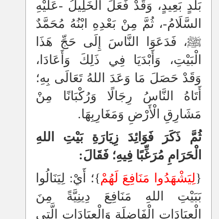
بَلَدٍ بَعِيدٍ، وَقَدْ فَعَلَ الْخَلِيلُ -عَلَيْهِ
السَّلَامُ-، ثُمَّ مِنْ بَعْدِهِ ابْنُهُ مُحَمَّدٌ
ﷺ، فَدَعَوَا النَّاسَ إِلَى حَجِّ هَذَا
الْبَيْتِ، وَأَبْدَيَا فِي ذَلِكَ وَأَعَادَا،
وَقَدْ حَصَلَ مَا وَعَدَ اللهُ تَعَالَى بِهِ؛
أَتَاهُ النَّاسُ رِجَالًا وَرُكْبَانًا مِنْ
مَشَارِقِ الْأَرْضِ وَمَغَارِبِهَا.
ثُمَّ ذَكَرَ فَوَائِدَ زِيَارَةِ بَيْتِ اللهِ
الْحَرَامِ مُرَغِّبًا فِيهِ؛ فَقَالَ:
{
لِيَشْهَدُوا مَنَافِعَ لَهُمْ
}؛ أَيْ: لِيَنَالُوا
بَبَيْتِ اللهِ مَنَافِعَ دِينِيَّةً مِنَ
الْعِبَادَاتِ الْفَاضِلَةِ وَالْعِبَادَاتِ الَّتِي