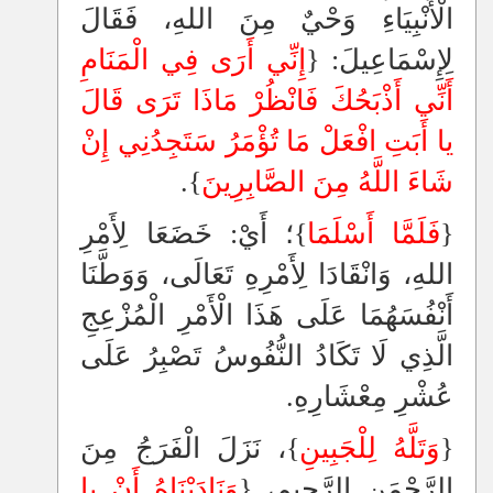
الْأَنْبِيَاءِ وَحْيٌ مِنَ اللهِ، فَقَالَ
لِإِسْمَاعِيلَ: {
إِنِّي أَرَى فِي الْمَنَامِ
أَنِّي أَذْبَحُكَ فَانْظُرْ مَاذَا تَرَى قَالَ
يا أَبَتِ افْعَلْ مَا تُؤْمَرُ سَتَجِدُنِي إِنْ
شَاءَ اللَّهُ مِنَ الصَّابِرِينَ
}.
{
فَلَمَّا أَسْلَمَا
}؛ أَيْ: خَضَعَا لِأَمْرِ
اللهِ، وَانْقَادَا لِأَمْرِهِ تَعَالَى، وَوَطَّنَا
أَنْفُسَهُمَا عَلَى هَذَا الْأَمْرِ الْمُزْعِجِ
الَّذِي لَا تَكَادُ النُّفُوسُ تَصْبِرُ عَلَى
عُشْرِ مِعْشَارِهِ.
{
وَتَلَّهُ لِلْجَبِينِ
}، نَزَلَ الْفَرَجُ مِنَ
الرَّحْمَنِ الرَّحِيمِ، {
وَنَادَيْنَاهُ أَنْ يا