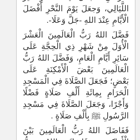
اللَّيَالِي، وَجعَلَ يَوْمَ النَّحْرِ أَفْضَلَ
الْأَيَّامِ عِنْدَ اللهِ -جَلَّ وَعَلَا-.
فَضَّلَ اللهُ رَبُّ الْعَالَمِينَ الْعَشْرَ
الْأُوَلَ مِنْ شَهْرِ ذِي الْحِجَّةِ عَلَى
سَائِرِ أَيَّامِ الْعَامِ، وَفَضَّلَ اللهُ رَبُّ
الْعَالَمِينَ بَعْضَ الْأَمْكِنَةِ عَلَى
بَعْضٍ؛ فَجَعَلَ الصَّلَاةَ فِي الْمَسْجِدِ
الْحَرَامِ بِمِائَةِ أَلْفِ صَلَاةٍ فَضْلًا
وَأَجْرًا، وَجَعَلَ الصَّلَاةَ فِي مَسْجِدِ
الرَّسُولِ ﷺ بِأَلْفِ صَلَاةٍ .
فَفَاضَلَ اللهُ رَبُّ الْعَالَمِينَ بَيْنَ