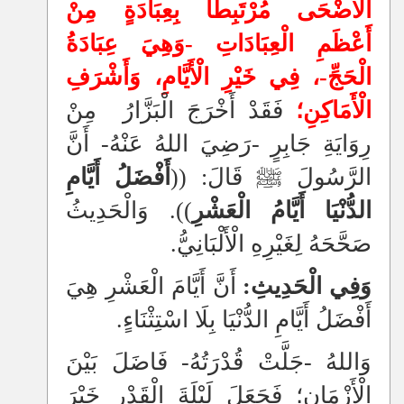
الْأَضْحَى مُرْتَبِطًا بِعِبَادَةٍ مِنْ
أَعْظَمِ الْعِبَادَاتِ -وَهِيَ عِبَادَةُ
الْحَجِّ-، فِي خَيْرِ الْأَيَّامِ، وَأَشْرَفِ
الْأَمَاكِنِ؛
فَقَدْ أَخْرَجَ الْبَزَّارُ مِنْ
رِوَايَةِ جَابِرٍ -رَضِيَ اللهُ عَنْهُ- أَنَّ
الرَّسُولَ ﷺ قَالَ: ((
أَفْضَلُ أَيَّامِ
الدُّنْيَا أَيَّامُ الْعَشْرِ
)). وَالْحَدِيثُ
صَحَّحَهُ لِغَيْرِهِ الْأَلْبَانِيُّ.
وَفِي الْحَدِيثِ:
أَنَّ أَيَّامَ الْعَشْرِ هِيَ
أَفْضَلُ أَيَّامِ الدُّنْيَا بِلَا اسْتِثْنَاءٍ.
وَاللهُ -جَلَّتْ قُدْرَتُهُ- فَاضَلَ بَيْنَ
الْأَزْمَانِ؛ فَجَعَلَ لَيْلَةَ الْقَدْرِ خَيْرَ