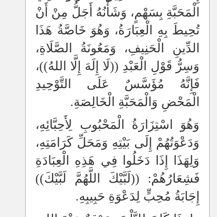
الْمَحَبَّةِ بِسَهْمٍ، وَشَأْنُهُ أَجَلُّ مِنْ أَنْ
تُحِيطَ بِهِ الْعِبَارَةُ، وَهُوَ خَاصَّةُ هَذَا
الدِّينِ الْحَنِيفِ، وَمَعُونَةُ الصَّلَاةِ،
وَسِرُّ قَوْلِ الْعَبْدِ ((لَا إِلَهَ إِلَّا اللهُ))،
فَإِنَّهُ مُؤَسَّسٌ عَلَى التَّوْحِيدِ
الْمَحْضِ وَالْمَحَبَّةِ الْخَالِصَةِ.
وَهُوَ اسْتِزَارَةُ الْمَحْبُوبِ لِأَحِبَّائِهِ،
وَدَعْوَتُهُمْ إِلَى بَيْتِهِ وَمَحَلِّ كَرَامَتِهِ،
وَلِهَذَا إِذَا دَخَلُوا فِي هَذِهِ الْعِبَادَةِ
فَشِعَارُهُمْ: ((لَبَّيْكَ اللَّهُمَّ لَبَّيْكَ))
إِجَابَةُ مُحِبٍّ لِدَعْوَةِ حَبِيبِهِ.