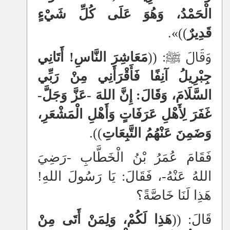
الْحَمْدُ، وَهُوَ عَلَى كُلِّ شَيْءٍ
قَدِيرٌ
))
».
وَقَالَ ﷺ: ((
مَعَاشِرَ النَّاسِ! أَتَانِي
جِبْرِيلُ آنِفًا فَأَقْرَأَنِي مِنْ رَبِّي
السَّلَامَ، وَقَالَ: إِنَّ اللهَ -عَزَّ وَجَلَّ-
غَفَرَ لِأَهْلِ عَرَفَاتٍ وَأَهْلِ الْمَشْعَرِ،
وَضَمِنَ عَنْهُمُ التَّبِعَاتِ
)).
فَقَامَ عُمَرُ بْنُ الْخَطَّابِ -رَضِيَ
اللهُ عَنْهُ-، فَقَالَ: يَا رَسُولَ اللهِ!
هَذِا لَنَا خَاصَّةً؟
قَالَ: ((
هَذِا لَكُمْ، وَلِمَنْ أَتَى مِنْ