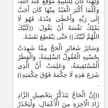
وَلِهَذَا كَانَ لِلتَّلْبِيَةِ مَوْقِعٌ عِنْدَ اللهِ،
وَكُلَّمَا أَكْثَرَ الْعَبْدُ مِنْهَا كَانَ أَحَبَّ
إِلَى رَبِّهِ وَأَحْظَى عِنْدَهُ، فَهُوَ لَا
يَمْلِكُ نَفْسَهُ أَنْ يَقُولَ: ((لَبَّيْكَ
اللَّهُمَّ لَبَّيْكَ)) حَتَّى يَنْقَطِعَ نَفَسُهُ.
وَسَائِرُ شَعَائِرِ الْحَجِّ مِمَّا شَهِدَتْ
بِحُسْنِهِ الْعُقُولُ السَّلِيمَةُ، وَالْفِطَرُ
الْمُسْتَقِيمَةُ، وَعَلِمَتْ أَنَّ الَّذِي
شَرَعَ هَذِهِ لَا حِكْمَةَ فَوْقَ حِكْمَتِهِ))
.
((إِنَّ الْحَاجَّ يَتَذَكَّرُ بِتَحْصِيلِ الزَّادِ
زَادَ الْآخِرَةِ مِنَ الْأَعْمَالِ، وَلْيَحْذَرْ