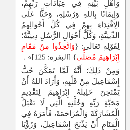
وَأَهْلِ بَيْتِهِ فِي عِبَادَاتِ رَبِّهِمْ،
وَإِيمَانًا بِاللهِ وَرُسُلِهِ، وَحَثًّا عَلَى
الِاقْتِدَاءِ بِهِمْ فِي كُلِّ أَحْوَالِهِمُ
الدِّينِيَّةِ، وَكُلُّ أَحْوَالِ الرُّسُلِ دِينِيَّةٌ؛
لِقَوْلِهِ تَعَالَى: {
وَاتَّخِذُوا مِنْ مَقَامِ
إِبْرَاهِيمَ مُصَلًّى
} [البقرة: 125]» .
وَمِنْ ذَلِكَ؛ أَنَّهُ لَمَّا تَمَكَّنَ حُبُّ
إِسْمَاعِيلَ مِنْ قَلْبِهِ، وَأَرَادَ اللهُ أَنْ
يَمْتَحِنَ خَلِيلَهُ إِبْرَاهِيمَ لِتَقْدِيمِ
مَحَبَّةِ رَبِّهِ وَخُلَّتِهِ الَّتِي لَا تَقْبَلُ
الْمُشَارَكَةَ وَالْمُزَاحَمَةَ، فَأَمَرَهُ فِي
الْمَنَامِ أَنْ يَذْبَحَ إِسْمَاعِيلَ، وَرُؤْيَا