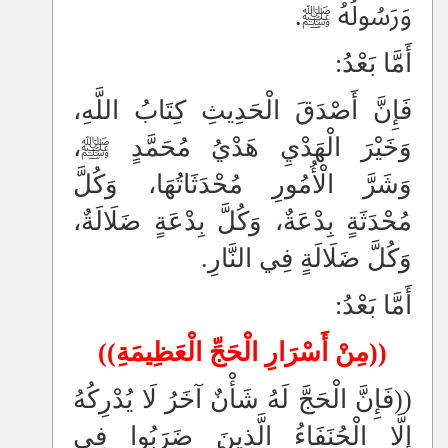
وَرَسُولُهُ ﷺ.
أَمَّا بَعْدُ:
فَإِنَّ أَصْدَقَ الْحَدِيثِ كِتَابُ اللَّهِ،
وَخَيْرَ الْهَدْيِ هَدْيُ مُحَمَّدٍ ﷺ،
وَشَرَّ الْأُمُورِ مُحْدَثَاتُهَا، وَكُلَّ
مُحْدَثَةٍ بِدْعَةٌ، وَكُلَّ بِدْعَةٍ ضَلَالَةٌ،
وَكُلَّ ضَلَالَةٍ فِي النَّارِ.
أَمَّا بَعْدُ:
((مِنْ أَسْرَارِ الْحَجِّ الْعَظِيمَةِ))
((فَإِنَّ الْحَجَّ لَهُ شَأْنٌ آخَرُ لَا يُدْرِكُهُ
إِلَّا الْحُنَفَاءُ الَّذِينَ ضَرَبُوا فِي