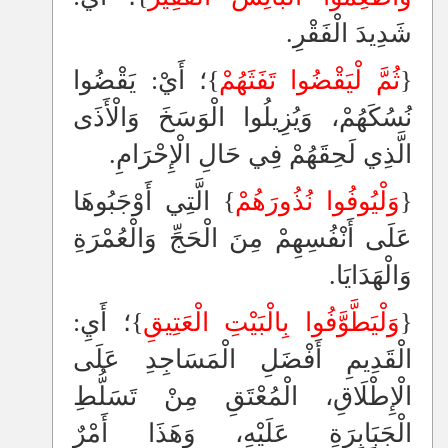
شَدِيدَ الْفَقْرِ.
{
ثُمَّ لْيَقْضُوا تَفَثَهُمْ
}؛ أَيْ: يَقْضُوا
نُسُكَهُمْ، وَيُزِيلُوا الْوَسَخَ وَالْأَذَى
الَّذِي لَحِقَهُمْ فِي حَالِ الْإِحْرَامِ.
{
وَلْيُوفُوا نُذُورَهُمْ
} الَّتِي أَوْجَبُوهَا
عَلَى أَنْفُسِهِمْ مِنَ الْحَجِّ وَالْعُمْرَةِ
وَالْهَدَايَا.
{
وَلْيَطَّوَّفُوا بِالْبَيْتِ الْعَتِيقِ
}؛ أَيِ:
الْقَدِيمِ أَفْضَلِ الْمَسَاجِدِ عَلَى
الْإِطْلَاقِ، الْمُعْتَقِ مِنْ تَسَلُّطِ
الْجَبَابِرَةِ عَلَيْهِ، وَهَذَا أَمْرٌ