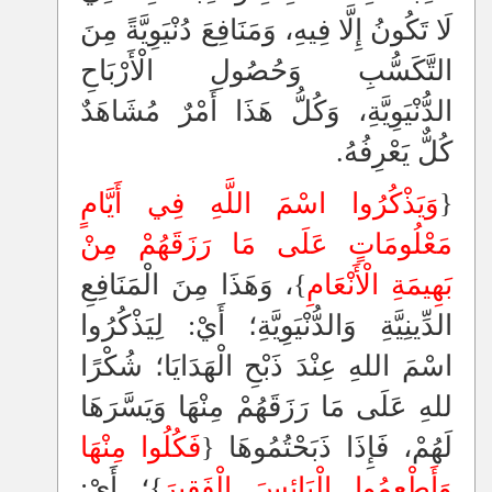
لَا تَكُونُ إِلَّا فِيهِ، وَمَنَافِعَ دُنْيَوِيَّةً مِنَ
التَّكَسُّبِ وَحُصُولِ الْأَرْبَاحِ
الدُّنْيَوِيَّةِ، وَكُلُّ هَذَا أَمْرٌ مُشَاهَدٌ
كُلٌّ يَعْرِفُهُ.
{
وَيَذْكُرُوا اسْمَ اللَّهِ فِي أَيَّامٍ
مَعْلُومَاتٍ عَلَى مَا رَزَقَهُمْ مِنْ
بَهِيمَةِ الْأَنْعَامِ
}، وَهَذَا مِنَ الْمَنَافِعِ
الدِّينِيَّةِ وَالدُّنْيَوِيَّةِ؛ أَيْ: لِيَذْكُرُوا
اسْمَ اللهِ عِنْدَ ذَبْحِ الْهَدَايَا؛ شُكْرًا
للهِ عَلَى مَا رَزَقَهُمْ مِنْهَا وَيَسَّرَهَا
لَهُمْ، فَإِذَا ذَبَحْتُمُوهَا {
فَكُلُوا مِنْهَا
وَأَطْعِمُوا الْبَائِسَ الْفَقِيرَ
}؛ أَيْ: