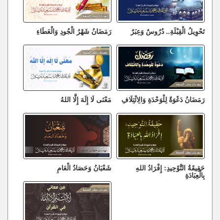
تَحْوِيلُ الْقِبْلَةِ.. دُرُوسٌ وَعِبَرٌ
رَمَضَانُ شَهْرُ الْجُودِ وَالْعَطَاءِ
رَمَضَانُ دَعْوَةٌ لِلْوَحْدَةِ وَالِائْتِلَافِ
مَعْنَى لَا إِلَهَ إِلَّا اللهُ
حَقِيقَةُ التَّوْحِيدِ: إِفْرَادُ اللهِ
شَعْبَانُ وَحَصَادُ الْعَامِ
بِالْعِبَادَةِ