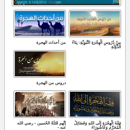
مِنْ دُرُوسِ الْهِجْرَةِ النَّبَوِيَّةِ: بِنَاءُ
من أحداث الهجرة
الدَّوْلَةِ
دروس من الهجرة
فِقْهُ الْهِجْرَةِ إِلَى اللهِ وَفَضَائِلُ
إنَّهم قَتَلَةُ الحُسين - رضي الله
الْمُحَرَّمِ وَعَاشُورَاءَ
عنه -