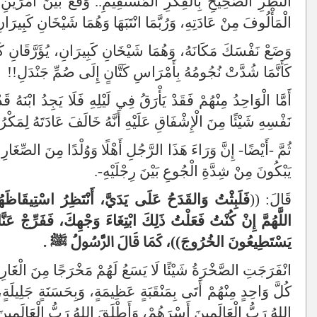
النَّظَرِ الصَّحِيحِ بِالْفِكْرِ الْمُسْتَقِيمِ.. وَقَعَ بَيْنَ أَمْرَيْنِ
الْمَأْلُوفَ مِنْ عَادَتِهِ، وَرُبَّمَا انْتَبَهَا وَهُمَا شَيْخَانِ كَبِيرَان
وَضَعْ نَفْسَكَ مَكَانَهُ، وَهُمَا شَيْخَانِ كَبِيرَانِ، يُؤَرَّقَانِ كَث
كَأَنَّمَا شُدَّتْ نُجُومُهُ بِأَمْرَاسِ كَتَّانٍ إِلَى صُمِّ جَنْدَلِ!!
أَمَّا الْوَاحِدُ مِنْهُمْ فَقَدْ يَأْرَقُ فِي لَيْلِهِ فَلَا يَجِدُ ابْنَهُ 
نَفْسِهِ شَيْئًا مِنَ الْإِشْفَاقِ عَلَيْهِ أَنَّهُ خَالَفَ عَادَتَهُ لِمَكْرُو
ثُمَّ -أَيْضًا- إِنَّ وَرَاءَ هَذَا الرَّجُلِ أَهْلًا وَوُلْدًا مِنَ الصِّغَار
يَبْكُونَ مِنْ شِدَّةِ الْجُوعِ بَيْنَ رِجْلَيْهِ-.
قَالَ: ((
فَلَبِثْتُ وَالقَدَحُ عَلَى يَدَيَّ، أَنْتَظِرُ اسْتِيقَاظَه
اللَّهُمَّ إِنْ كُنْتُ فَعَلْتُ ذَلِكَ ابْتِغَاءَ وَجْهِكَ، فَفَرِّجْ عَ
يَسْتَطِيعُونَ الخُرُوجَ))،
كَمَا قَالَ الرَّسُولُ ﷺ
.
انْفَرَجَتِ الصَّخْرَةُ شَيْئًا لَا يَسَعُ لَهُمْ مَخْرَجًا مِنَ الْغَارِ ا
كُلَّ وَاحِدٍ مِنْهُمْ أَتَى بِمَنْقَبَةٍ عَظِيمَةٍ، وَبِحَسَنَةٍ جَلِيلَةٍ
اللهُ رَبُّ الْعَالَمِينَ أَسْرَهُمْ، وَأَطْلَقَ اللهُ رَبُّ الْعَالَمِينَ