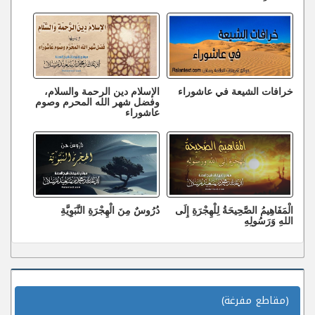
خرافات الشيعة في عاشوراء
الإسلام دين الرحمة والسلام،
وفضل شهر الله المحرم وصوم
عاشوراء
الْمَفَاهِيمُ الصَّحِيحَةُ لِلْهِجْرَةِ إِلَى
دُرُوسٌ مِنَ الْهِجْرَةِ النَّبَوِيَّةِ
اللهِ وَرَسُولِهِ
(مقاطع مفرغة)