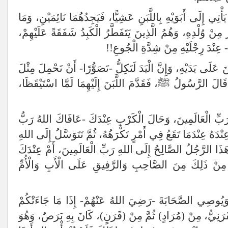
إِلَى أَبَوَيْهِ بِاللَّبَنِ عَشِيًّا، فَيَجِدُهُمَا نَائِمَيْنِ، وَمَا
رَ مِنْ وُلْدِهِ، وَهُمُ الَّذِينَ يَتَفَطَّرُ الْكَبِدُ شَفَقَةً عَلَيْهِمْ،
َ- عِنْدَ رِجْلَيْهِ مِنْ شِدَّةِ الْجُوعِ!!
َنَ عَلَى يَدَيْهِ، وَإِنَّ الْيَدَ لَتَكِلُّ -تَصَوُّرًا- أَنْ تَحْمِلَ مِثْلَ
َالَ الرَّسُولُ ﷺ، فَقَدَّمَ اللَّبَنَ إِلَيْهِمَا لَمَّا اسْتَيْقَظَا،
بِّ الْعَالَمِينَ، وَحَالَ الْكَرْبِ عِنْدَكَ -عَافَاكَ اللهُ رَبُّ
ْدَهُ عِنْدَمَا تَقَعُ فِي أَمْرٍ تَكْرَهُهُ، ثُمَّ تَتَوَسَّلُ إِلَى اللهِ
ِ هَذَا الرَّجُلُ الصَّالِحُ إِلَى اللهِ رَبِّ الْعَالَمِينَ، أَمْ عِنْدَكَ
ى مِنْ ذَلِكَ مِنَ الصَّاحِبِ وَالرَّفِيقِ عَلَى الْأَبِ وَالْأُمِّ
يُوصِي الصَّحَابَةَ -رَضِيَ اللهُ عَنْهُمْ- إِذَا مَا جَاءَتْكُمْ
قَرَنِيُّ، مِنْ (مُرَادٍ) ثُمَّ مِنْ (قَرَنٍ)، كَانَ بِهِ بَرَصٌ، وَهُوَ