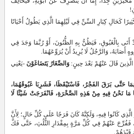
 مُحَيِّرَيْنِ جِدًّا، إِمَّا أَنْ يَنْصَرِفَ عَنْ أَبَوَيْهِ، فَيُخَالِفَ
ِ!
ِيرًا كَحَالِ كِبَارِ السِّنِّ فِي لَيْلِهِمَا الَّذِي يَطُولُ أَحْيَانًا
قَدْ أَتَى بِالْغَبُوقِ، فَيَظُنُّ بِهِ الظُّنُونَ، أَوْ رُبَّمَا وَجَدَ فِي
هٍ أَصَابَهُ، وَالرَّجُلُ لَا يُرِيدُ أَنْ يُرَوِّعَهُمَا.
ِ الَّذِينَ قَالَ عَنْهُمْ بَعْدَ حِينٍ:
وَالصِّغَارُ يَتَضَاغَوْنَ
-يَعْنِي
ُمَا حَتَّى بَرَقَ الفَجْرُ، فَاسْتَيْقَظَا، فَشَرِبَا غَبُوقَهُمَا،
نَّا مَا نَحْنُ فِيهِ مِنْ هَذِهِ الصَّخْرَةِ، فَانْفَرَجَتْ شَيْئًا لَا
لَّذِي كَانُوا فِيهِ، وَلَكِنَّهُ كَانَ فَرَجًا عَلَى كُلِّ حَالٍ؛ لِأَنَّ
، فَفُرِّجَ عَنْهُمْ فِي كُلِّ مَرَّةٍ بِمِقْدَارِ الثُّلُثِ، حَتَّى فَكَّ
 قَيْدَهُمْ.