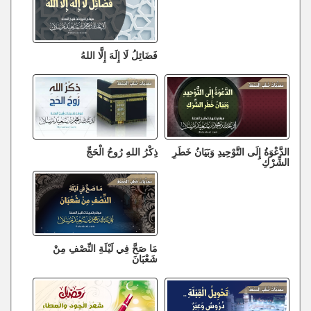
فَضَائِلُ لَا إِلَهَ إِلَّا اللهُ
الدَّعْوَةُ إِلَى التَّوْحِيدِ وَبَيَانُ خَطَرِ
ذِكْرُ اللهِ رُوحُ الْحَجِّ
الشِّرْكِ
مَا صَحَّ فِي لَيْلَةِ النِّصْفِ مِنْ
شَعْبَانَ