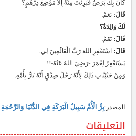
كَانَ بِكَ بَرَصٌ فَبَرِئْتَ مِنْهُ إِلَّا مَوْضِعَ دِرْهَمٍ؟
قَالَ:
نَعَمْ.
لَكَ وَالِدَةٌ؟
قَالَ:
نَعَمْ.
قَالَ:
اسْتَغْفِرِ اللهَ رَبَّ الْعَالَمِينَ لِي.
يَسْتَغْفِرُ لِعُمَرَ -رَضِيَ اللهُ عَنْهُ-!!
وَمِنْ حَيْثِيَّاتِ ذَلِكَ لِأَنَّهُ رَجُلُ صِدْقٍ أَنَّهُ بَارٌّ بِأُمِّهِ.
بِرُّ الْأُمِّ سَبِيلُ الْبَرَكَةِ فِي الدُّنْيَا وَالرَّحْمَة
المصدر:
التعليقات