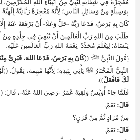
مُعْجِزَةٌ فِي شِفَائِهِ لِنَبِيٍّ مِنْ أَنْبِيَاءِ اللهِ الْمُكَرَّمِينَ،
بِوَسِيلَةٍ مِنْ وَسَائِلِ النَّاسِ؛ لِأَنَّهُ مُعْجِزَةٌ رَبَّانِيَّةٌ إِلَهِيَّةٌ
كَانَ بِهِ بَرَصٌ، فَدَعَا رَبَّهُ -جَلَّ وَعَلَا- أَنْ يَرْفَعَهُ عَنْهُ إِلَّ
طَلَبَ مِنَ اللهِ رَبِّ الْعَالَمِينَ أَنْ يُبْقِيَ فِي جِلْدِهِ مِنْ أَثَ
يَنْسَاهُ؛ لِيَعْلَمَ مُجَدَّدًا نِعْمَةَ اللهِ رَبِّ الْعَالَمِينَ عَلَيْهِ.
يَقُولُ النَّبِيُّ ﷺ: ((
كَانَ بِهِ بَرَصٌ، فَدَعَا اللهَ، فَبَرِئَ مِنْهُ إِ
النَّبِيُّ الْمُخْتَارُ ﷺ يَأْتِي بِهَذِهِ؛ لِأَنَّهَا مُهِمة، يَقُولُ: ((
لَ
لَكَ فَافْعَلْ
)).
فَلَمَّا جَاءَ أُوَيْسٌ وَلَقِيَهُ عُمَرُ -رَضِيَ اللهُ عَنْهُ-، قَالَ: 
قَالَ:
نَعَمْ.
مِنْ مُرَادٍ ثُمَّ مِنْ قَرَنٍ؟
قَالَ:
نَعَمْ.