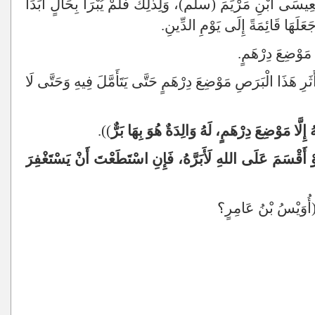
 لِعِيسَى ابْنِ مَرْيَمَ (سلم)، وَلِذَلِكَ فَلَمْ يُبْرَأْ بِحَالٍ أَبَدًا
 جَعَلَهَا قَائِمَةً إِلَى يَوْمِ الدِّينِ.
ا مَوْضِعَ دِرْهَمٍ.
رِ هَذَا الْبَرَصِ مَوْضِعَ دِرْهَمٍ حَتَّى يَتَأَمَّلَ فِيهِ وَحَتَّى لَا
لَّا مَوْضِعَ دِرْهَمٍ، لَهُ وَالِدَةٌ هُوَ بِهَا بَرٌّ
)).
وْ أَقْسَمَ عَلَى اللهِ لَأَبَرَّهُ، فَإِنِ اسْتَطَعْتَ أَنْ يَسْتَغْفِرَ
((أُوَيْسُ بْنُ عَامِرٍ؟