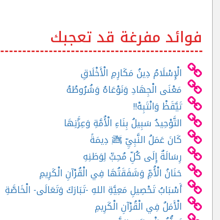
فوائد مفرغة قد تعجبك
الْإِسْلَامُ دِينُ مَكَارِمِ الْأَخْلَاقِ
مَعْنَى الْجِهَادِ وَنَوْعَاهُ وَشُرُوطُهُ
تَيَّقَظْ وَانْتَبِهْ!!
التَّوْحِيدُ سَبِيلُ بِنَاءِ الْأُمَّةِ وَعِزَّتِهَا
كَانَ عَمَلُ النَّبِيِّ ﷺ دِيمَةً
رِسَالَةٌ إِلَى كُلِّ مُحِبٍّ لِوَطَنِهِ
حَنَانُ الْأُمِّ وَشَفَقَتُهَا فِي الْقُرْآنِ الْكَرِيمِ
أَسْبَابُ تَحْصِيلِ مَعِيَّةِ اللهِ -تَبَارَكَ وَتَعَالَى- الْخَاصَّةِ
الْأَمَلُ فِي الْقُرْآنِ الْكَرِيمِ