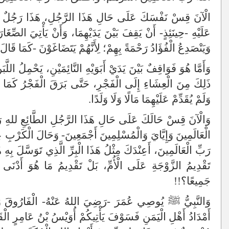
الْآنَ قِسْ نَفْسَكَ عَلَى حَالِ هَذَا الرَّجُلِ، هَذَا رَجُلٌ يَأْتِي 
عَلَيْهِ -حِينَئِذٍ- أَنْ يَقِفَ بَيْنَ يَدَيْهِمَا، وَأَنْ يَأْتِيَ الصِّغَا
وَيَنْصَدِعُ الْفُؤَادُ رَحْمَةً بِهِمْ؛ لِأَنَّهُمْ يَتَضَاغَوْنَ -كَمَا قَال
وَأَمَّا هُوَ فَوَاقِفٌ بَيْنَ يَدَيْ أَبَوَيْهِ النَّائِمَيْنِ، يَحْمِلُ اللَّب
ذَلِكَ مِنَ الْعِشَاءِ إِلَى الْفَجْرِ، حَتَّى بَرَقَ الْفَجْرُ كَمَا ق
وَلَمْ يُقَدِّمْ عَلَيْهِمَا مَالًا وَلَا وَلَدًا.
وَالْآنَ قِسْ حَالَكَ عَلَى حَالِ هَذَا الرَّجُلِ الطَّائِعِ للهِ رَ
الْعَالَمِينَ وَإِيَّايَ وَالْمُسْلِمِينَ أَجْمَعِينَ- وَحَالَ الْكَرْبِ عِن
رَبِّ الْعَالَمِينَ، أَعِنْدَكَ مِثْلُ هَذَا الْبِرِّ الَّذِي تَوَسَّلَ بِه
تَقْدِيمُ الزَّوْجَةِ عَلَى الْأُمِّ، بَلْ تَقْدِيمُ مَا هُوَ أَدْنَ
جَمِيعًا؟!!
وَالنَّبِيُّ ﷺ يُوصِي عُمَرَ -رَضِيَ اللهُ عَنْهُ- الْفَارُوقَ وَ
أَمْدَادُ أَهْلِ الْيَمَنِ فَسَوْفَ يَأْتِيكُمْ أُوَيْسُ بْنُ عَامِرٍ الْ