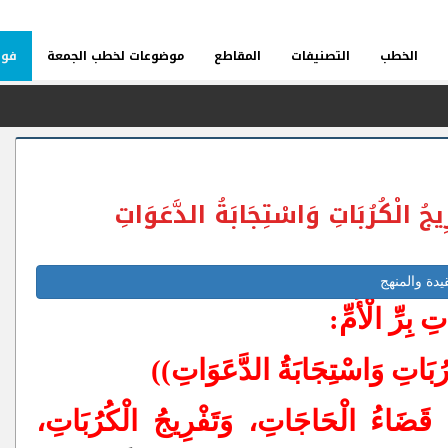
الخطب
التصنيفات
المقاطع
موضوعات لخطب الجمعة
فوا
رِيجُ الْكُرُبَاتِ وَاسْتِجَابَةُ الدَّعَوَاتِ
يدة والمنهج
 بِرِّ الْأُمِّ:
سْلِمِ
رُبَاتِ وَاسْتِجَابَةُ الدَّعَوَاتِ))
بَةِ عَلَى مُرَوِّجِي الْمُخَدِّرَاتِ
ِ: قَضَاءُ الْحَاجَاتِ، وَتَفْرِيجُ الْكُرُبَاتِ،