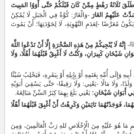
طَلَقَ ثَلَاثَةُ رَهْطٍ مِمَّنْ كَانَ قَبْلَكُمْ حَتَّى أَوَوُا المَبِيتَ
دَّتْ عَلَيْهِمُ الغَارَ
-وَالْغَارُ: كُوَّةٌ فِي الْجَبَلِ لَا يُمْكِنُ
 يَكُونُ مُعَرَّضًا -لِعَدَمِ التَّهْوِيَةِ، لَا لِجَوْدَتِهَا؛ أَنْ يَمُوتَ
ا ﷺ-
إِنَّهُ لَا يُنْجِيكُمْ مِنْ هَذِهِ الصَّخْرَةِ إِلَّا أَنْ تَدْعُوا اللَّهَ
َانِ شَيْخَانِ كَبِيرَانِ، وَكُنْتُ لَا أَغْبِقُ قَبْلَهُمَا أَهْلًا، وَلَا
وَإِلَى أُمِّهِ بِغَنَمِهِ أَوْ بِإِبِلِهِ أَوْ بِبَقَرِهِ، فَيَحْلِبُ شَيْئًا
َلَدًا، وَلَا مَالًا -يَعْنِي: وَلَا رَقِيقًا- حَتَّى يَسْقِيَ أَبَوَيْهِ
ِي أَبَوَانِ شَيْخَانِ
؛ يَعْنِي بَلَغَ بِهِمَا كِبَرُ السِّنِّ مَبَالِغَهُ.
ُمَا، فَوَجَدْتُهُمَا نَائِمَيْنِ وَكَرِهْتُ أَنْ أَغْبِقَ قَبْلَهُمَا أَهْلًا
ظَمِ مَا هُوَ عَلَيْهِ مِنَ الْإِخْلَاصِ للهِ رَبِّ الْعَالَمِينَ، وَمِنَ