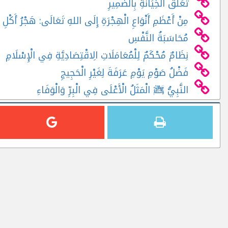
تَعَلُّقُ الْخِيَانَةِ بِالضَّمِيرِ
مِنْ أَعْظَمِ أَنْوَاعِ الْهِجْرَةِ إِلَى اللهِ تَعَالَى: هَجْرُ أَكْلِ ا
مُحَاسَبَةُ النَّفْسِ
نِظَامٌ مُحْكَمٌ لِلْمُعَامَلَاتِ الِاقْتِصَادِيَّةِ فِي الْإِسْلَامِ
فَضْلُ صَوْمِ يَوْمِ عَرَفَةَ لِغَيْرِ الْحَجِيجِ
النَّبِيُّ ﷺ الْمَثَلُ الْأَعْلَى فِي الْبِرِّ وَالْوَفَاءِ