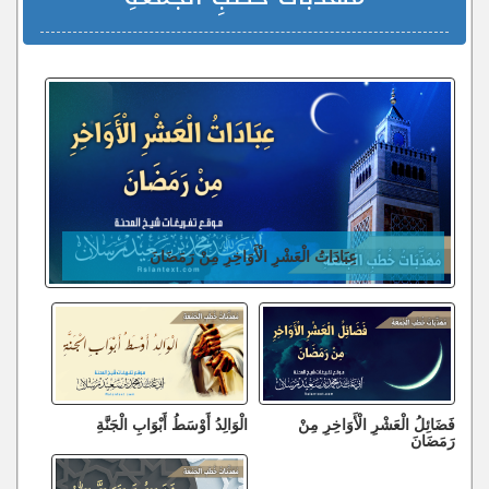
عِبَادَاتُ الْعَشْرِ الْأَوَاخِرِ مِنْ رَمَضَانَ
فَضَائِلُ الْعَشْرِ الْأَوَاخِرِ مِنْ
الْوَالِدُ أَوْسَطُ أَبْوَابِ الْجَنَّةِ
رَمَضَانَ