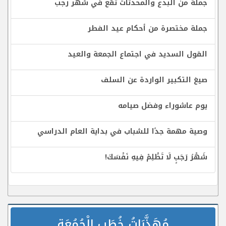
جملة من البدع والمحدثات تقع في شهر رجب
جملة مختصرة من أحكام عيد الفطر
القول السديد في اجتماع الجمعة والعيد
صيغ التكبير الواردة عن السلف
يوم عاشوراء وفضل صيامه
وصية مهمة جدًا للشباب في بداية العام الدراسي
شَهْرُ رَجَبٍ لَا تَظْلِمْ فِيهِ نَفْسَكَ!
مُهَذَّبَاتُ خُطَبِ الْجُمُعَةِ