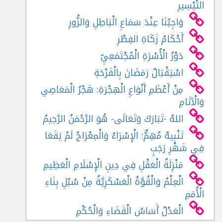
التَّيْسِيرِ
وَاجِبُنَا عِنْدَ سَمَاعِ الْبَاطِلِ وَالزُّورِ
أَحْكَامُ زَكَاةِ الفِطْرِ
دَوْرُ الْأُسْرَةِ الْمُجْتَمَعِيِّ
اسْتِقْبَالُ رَمَضَانَ بِالْفَرْحَةِ
مِنْ أَعْظَمِ أَنْوَاعِ الْهِجْرَةِ: هَجْرُ الْمَعَاصِي
وَالْآثَامِ
اللهُ -تَبَارَكَ وَتَعَالَى- هُوَ الرَّحْمَنُ الرَّحِيمُ
تَنْبِيهٌ مُهِمٌّ: الْإِسْرَاءُ وَالْمِعْرَاجُ لَمْ يَقَعَا
فِي شَهْرِ رَجَبٍ
مَنْزِلَةُ الْعَقْلِ فِي دِينِ الْإِسْلَامِ الْعَظِيمِ
الْعِلْمُ وَالْقُوَّةُ الْعَسْكَرِيَّةُ مِنْ سُبُلِ بِنَاءِ
الْأُمَمِ
الْعَدْلُ أَسَاسُ الْقَضَاءِ وَالْحُكْمِ