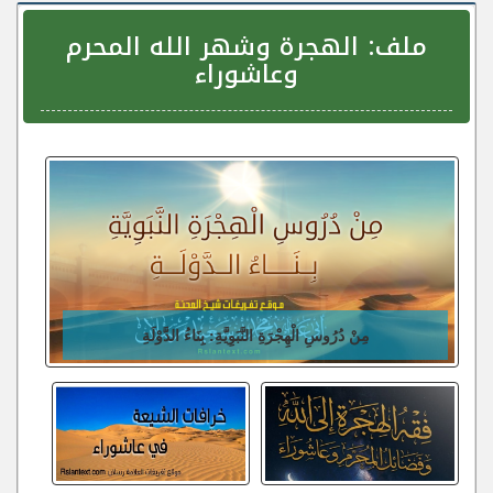
ملف:
الهجرة وشهر الله المحرم
وعاشوراء
مِنْ دُرُوسِ الْهِجْرَةِ النَّبَوِيَّةِ: بِنَاءُ الدَّوْلَةِ