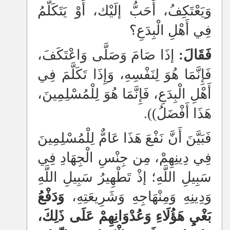
وَيَعْتَكِفُ، أَحَبُّ إلَيْك، أَوْ يَتَكَلَّمُ
فِي أَهْلِ الْبِدَعِ؟
فَقَالَ:
إذَا صَامَ وَصَلَّى وَاعْتَكَفَ،
فَإِنَّمَا هُوَ لِنَفْسِهِ، وَإِذَا تَكَلَّمَ فِي
أَهْلِ الْبِدَعِ، فَإِنَّمَا هُوَ لِلْمُسْلِمِينَ،
هَذَا أَفْضَلُ)).
فَبَيَّنَ أَنَّ نَفْعَ هَذَا عَامٌّ لِلْمُسْلِمِينَ
فِي دِينِهِمْ، مِن جِنْسِ الْجِهَادِ فِي
سَبِيلِ اللَّهِ؛ إذْ تَطْهِيرُ سَبِيلِ اللَّهِ
وَدِينِهِ وَمِنْهَاجِهِ وَشَرِيعَتِهِ،
وَدَفْعُ
بَغْيِ هَؤُلَاءِ وَعُدْوَانِهِمْ عَلَى ذَلِكَ،