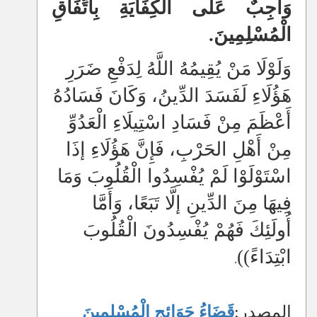
وَاجِبٌ عَلَى الْكِفَايَةِ بِاتِّفَاقِ
الْمُسْلِمِينَ.
وَلَوْلَا مَنْ يُقِيمُهُ اللَّهُ لِدَفْعِ ضَرَرِ
هَؤُلَاءِ لَفَسَدَ الدِّينُ، وَكَانَ فَسَادُهُ
أَعْظَمَ مِنْ فَسَادِ اسْتِيلَاءِ الْعَدُوِّ
مِنْ أَهْلِ الحَرْبِ، فَإِنَّ هَؤُلَاءِ إذَا
اسْتَوْلَوْا لَمْ يُفْسِدُوا الْقُلُوبَ وَمَا
فِيهَا مِنَ الدِّينِ إلَّا تَبَعًا، وَأَمَّا
أُولَئِكَ فَهُمْ يُفْسِدُونَ الْقُلُوبَ
ابْتِدَاءً))
.
المصدر:
قَضَاءُ حَوَائِجِ الْمُسْلِمِينَ