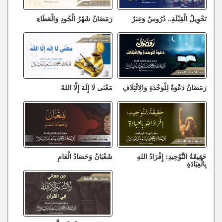
تَحْوِيلُ الْقِبْلَةِ.. دُرُوسٌ وَعِبَرٌ
رَمَضَانُ شَهْرُ الْجُودِ وَالْعَطَاءِ
رَمَضَانُ دَعْوَةٌ لِلْوَحْدَةِ وَالِائْتِلَافِ
مَعْنَى لَا إِلَهَ إِلَّا اللهُ
حَقِيقَةُ التَّوْحِيدِ: إِفْرَادُ اللهِ
شَعْبَانُ وَحَصَادُ الْعَامِ
بِالْعِبَادَةِ