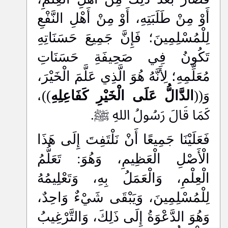
أَوْ مِنْ طَلَبَتِهِ، أَوْ مِنْ أَهْلِ النَّفْعِ
لِلْمُسْلِمِينَ؛ فَإِنَّ جَمِيعَ حَسَنَاتِهِ
تَكُونُ فِي صَحِيفَةِ حَسَنَاتِ
مُعَلِّمِهِ؛ لِأَنَّهُ هُوَ الَّذِي عَلَّمَ الْخَيْرَ،
وَ((
الدَّالُّ عَلَى الْخَيْرِ كَفَاعِلِهِ
))،
كَمَا قَالَ رَسُولُ اللهِ ﷺ.
فَعَلَيْنَا جَمِيعًا أَنْ نَلْتَفِتَ إِلَى هَذَا
الْأَصْلِ الْعَظِيمِ، وَهُوَ: تَعَلُّمُ
الْعِلْمِ، وَالْعَمَلُ بِهِ، وَتَعْلِيمُهُ
لِلْمُسْلِمِينَ، وَيَبْقَى شَيْءٌ وَاحِدٌ،
وَهُوَ الدَّعْوَةُ إِلَى ذَلِكَ، وَالتَّرْغِيبُ