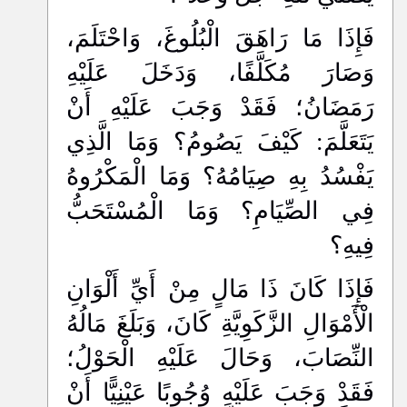
فَإِذَا مَا رَاهَقَ الْبُلُوغَ، وَاحْتَلَمَ،
وَصَارَ مُكَلَّفًا، وَدَخَلَ عَلَيْهِ
رَمَضَانُ؛ فَقَدْ وَجَبَ عَلَيْهِ أَنْ
يَتَعَلَّمَ: كَيْفَ يَصُومُ؟ وَمَا الَّذِي
يَفْسُدُ بِهِ صِيَامُهُ؟ وَمَا الْمَكْرُوهُ
فِي الصِّيَامِ؟ وَمَا الْمُسْتَحَبُّ
فِيهِ؟
فَإِذَا كَانَ ذَا مَالٍ مِنْ أَيِّ أَلْوَانِ
الْأَمْوَالِ الزَّكَوِيَّةِ كَانَ، وَبَلَغَ مَالُهُ
النِّصَابَ، وَحَالَ عَلَيْهِ الْحَوْلُ؛
فَقَدْ وَجَبَ عَلَيْهِ وُجُوبًا عَيْنِيًّا أَنْ