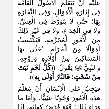
عَلَيْهِ أَنْ يَتَعَلَّمَ الْأُصُولَ الْعَامَّةَ
فِي إِدَارَةِ الْأَمْوَالِ، وَفِي التِّجَارَةِ
بِهَا؛ حَتَّى لَا يَتَوَرَّطَ فِي الْغِشِّ،
وَلَا فِي الْخِدَاعِ، وَلَا فِي غَيْرِ ذَلِكَ
مِنَ الْأُمُورِ الْمُحَرَّمَةِ، فَيَكْتَسِبُ
أَمْوَالًا مِنَ الْحَرَامِ، يُغَذِّي بِهَا
الْمَسَاكِينَ مِنْ أَوْلَادِهِ وَزَوْجِهِ،
وَالنَّبِيُّ ﷺ يَقُولُ: ((
كُلُّ لَحْمٍ نَبَتَ
مِنْ سُحْتٍ؛ فَالنَّارُ أَوْلَى بِهِ
)).
فَيَجِبُ عَلَى الْإِنْسَانِ أَنْ يَتَعَلَّمَ
هَذِهِ الْأُمُورَ وُجُوبًا عَيْنِيًّا، وَأَمَّا مَا
وَرَاءَ ذَلِكَ؛ فَهُوَ فَرْضُ كِفَايَةٍ، إِذَا