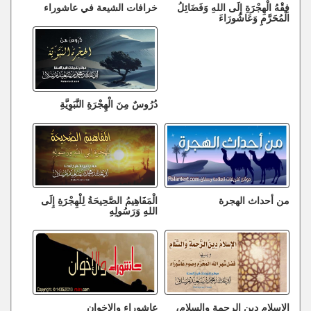
فِقْهُ الْهِجْرَةِ إِلَى اللهِ وَفَضَائِلُ
خرافات الشيعة في عاشوراء
الْمُحَرَّمِ وَعَاشُورَاءَ
دُرُوسٌ مِنَ الْهِجْرَةِ النَّبَوِيَّةِ
من أحداث الهجرة
الْمَفَاهِيمُ الصَّحِيحَةُ لِلْهِجْرَةِ إِلَى
اللهِ وَرَسُولِهِ
الإسلام دين الرحمة والسلام،
عاشوراء والإخوان