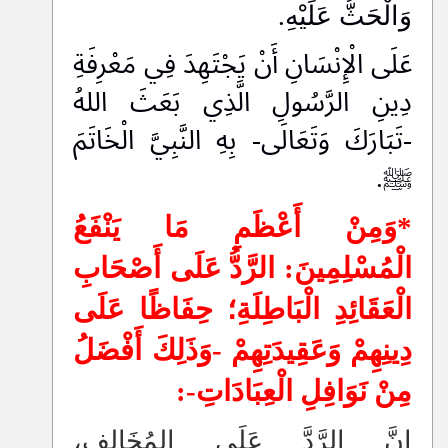
وَالْحَثُّ عَلَيْهِ.
عَلَى الْإِنْسَانِ أَنْ يَجْتَهِدَ فِي مَعْرِفَةِ
دِينِ الرَّسُولِ الَّذِي بَعَثَ اللهُ
-تَبَارَكَ وَتَعَالَى- بِهِ النَّبِيَّ الْخَاتَمَ
ﷺ.
*وَمِنْ أَعْظَمِ مَا يَنْفَعُ
الْمُسْلِمِينَ: الرَّدُّ عَلَى أَصْحَابِ
الْعَقَائِدِ الْبَاطِلَةِ؛ حِفَاظًا عَلَى
دِينِهِمْ وَعَقِيدَتِهِمْ -وَذَلِكَ أَفْضَلُ
مِنْ نَوَافِلِ الْعِبَادَاتِ-:
إِنَّ الرَّدَّ عَلَى المُخَالِفِ،