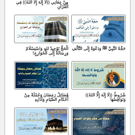
مِنْ مَعَانِي ((لَا إِلَهَ إِلَّا اللهُ)) فِي
الْقُرْآنِ
حَجَّةُ النَّبِيِّ ﷺ وَدَعْوَةٌ إِلَى التَّآلُفِ
الْحَجُّ تَوْحِيدٌ للهِ وَاسْتِسْلَامٌ
وَرِسَالَةٌ إِلَى الْخَوَارِجِ!
شُرُوطُ ((لَا إِلَهَ إِلَّا اللهُ))
فَضَائِلُ رَمَضَانَ وَجُمْلَةٌ مِنْ
وَنَوَاقِضُهَا
أَحْكَامِ الصِّيَامِ وَآدَابِهِ