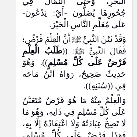
الْبَحْرِ، وَحَتَّى النِّمَالُ فِي
جُحُورِهَا يُصَلُّونَ -أَيْ: يَدْعُونَ-
عَلَى مُعَلِّمِ النَّاسِ الْخَيْرَ.
وَقَدْ بَيَّنَ النَّبِيُّ ﷺ أَنَّ الْعِلْمَ فَرْضٌ؛
فَقَالَ النَّبِيُّ ﷺ: ((
طَلَبُ الْعِلْمِ
فَرْضٌ عَلَى كُلِّ مُسْلِمٍ
)). وَهُوَ
حَدِيثٌ صَحِيحٌ، رَوَاهُ ابْنُ مَاجَه
فِي ((سُنَنِهِ)).
وَالْعِلْمُ مِنْهُ مَا هُوَ فَرْضٌ مُتَعَيَّنٌ
عَلَى كُلِّ مُسْلِمٍ فِي ذَاتِهِ، وَهُوَ مَا
لَا تَصِحُّ عِبَادَتُهُ وَلَا اعْتِقَادُهُ إِلَّا بِهِ،
فَهَذَا فَرْضٌ عَلَى كُلِّ مُسْلِمٍ،