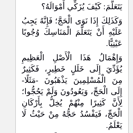
يَتَعَلَّمَ: كَيْفَ يُزَكِّي أَمْوَالَهُ؟
وَكَذَلِكَ إِذَا نَوَى الْحَجَّ؛ فَإِنَّهُ يَجِبُ
عَلَيْهِ أَنْ يَتَعَلَّمَ الْمَنَاسِكَ وُجُوبًا
عَيْنِيًّا.
وَإِهْمَالُ هَذَا الْأَصْلِ الْعَظِيمِ
يُؤَدِّيَ إِلَى خَلَلٍ خَطِيرٍ، فَكَثِيرٌ
مِنَ الْمُسْلِمِينَ يَذْهَبُونَ -مَثَلًا-
إِلَى الْحَجِّ، وَيَعُودُونَ وَلَمْ يَحُجُّوا؛
لِأَنَّ كَثِيرًا مِنْهُمْ يُخِلُّ بِأَرْكَانِ
الْحَجِّ، فَيَفْسُدُ حَجُّهُ مِنْ حَيْثُ لَا
يَعْلَمُ.