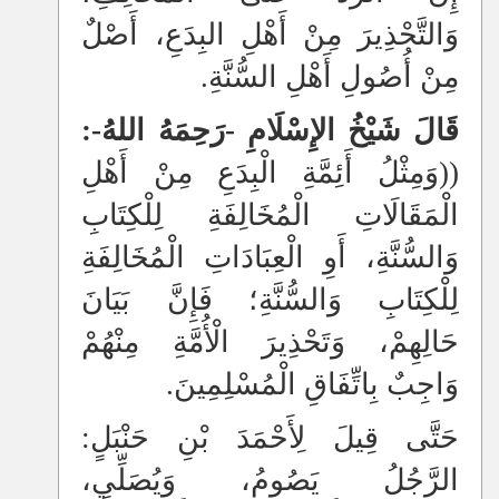
وَالتَّحْذِيرَ مِنْ أَهْلِ البِدَعِ، أَصْلٌ
مِنْ أُصُولِ أَهْلِ السُّنَّةِ.
قَالَ شَيْخُ الإِسْلَامِ -رَحِمَهُ اللهُ-:
((وَمِثْلُ أَئِمَّةِ الْبِدَعِ مِنْ أَهْلِ
الْمَقَالَاتِ الْمُخَالِفَةِ لِلْكِتَابِ
وَالسُّنَّةِ، أَوِ الْعِبَادَاتِ الْمُخَالِفَةِ
لِلْكِتَابِ وَالسُّنَّةِ؛ فَإِنَّ بَيَانَ
حَالِهِمْ، وَتَحْذِيرَ الْأُمَّةِ مِنْهُمْ
وَاجِبٌ بِاتِّفَاقِ الْمُسْلِمِينَ.
حَتَّى قِيلَ لِأَحْمَدَ بْنِ حَنْبَلٍ:
الرَّجُلُ يَصُومُ، وَيُصَلِّي،