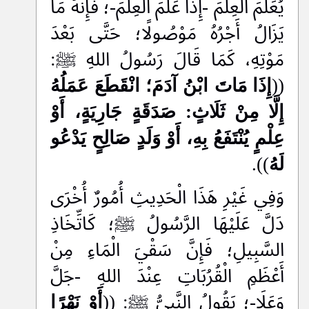
يُعَلِّمَ الْعِلْمَ -إِذَا عَلَّمَ الْعِلْمَ-؛ فَإِنَّهُ مَا
يَزَالُ أَجْرُهُ مَوْصُولًا؛ حَتَّى بَعْدَ
مَوْتِهِ، كَمَا قَالَ رَسُولُ اللهِ ﷺ:
((
إِذَا مَاتَ ابْنُ آدَمَ؛ انْقَطَعَ عَمَلُهُ
إِلَّا مِنْ ثَلَاثٍ: صَدَقَةٍ جَارِيَةٍ، أَوْ
عِلْمٍ يُنْتَفَعُ بِهِ، أَوْ وَلَدٍ صَالِحٍ يَدْعُو
لَهُ
)).
وَفِي غَيْرِ هَذَا الْحَدِيثِ أُمُورٌ أُخْرَى
دَلَّ عَلَيْهَا الرَّسُولُ ﷺ؛ كَاتِّخَاذِ
السَّبِيلِ؛ فَإِنَّ سَقْيَ الْمَاءِ مِنْ
أَعْظَمِ الْقُرُبَاتِ عِنْدَ اللهِ -جَلَّ
وَعَلَا-؛ يَقُولُ النَّبِيُّ ﷺ: ((
أَوْ نَهْرًا