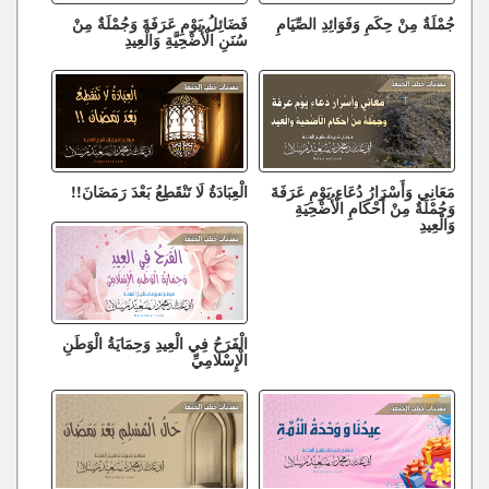
جُمْلَةٌ مِنْ حِكَمِ وَفَوَائِدِ الصِّيَامِ
فَضَائِلُ يَوْمِ عَرَفَةَ وَجُمْلَةٌ مِنْ
سُنَنِ الْأُضْحِيَّةِ وَالْعِيدِ
مَعَانِي وَأَسْرَارُ دُعَاءِ يَوْمِ عَرَفَةَ
الْعِبَادَةُ لَا تَنْقَطِعُ بَعْدَ رَمَضَانَ!!
وَجُمْلَةٌ مِنْ أَحْكَامِ الْأُضْحِيَةِ
وَالْعِيدِ
الْفَرَحُ فِي الْعِيدِ وَحِمَايَةُ الْوَطَنِ
الْإِسْلَامِيِّ