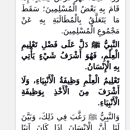
قَامَ بِهِ بَعْضُ الْمُسْلِمِينَ؛ سَقَطَ
مَا يَتَعَلَّقُ بِالْمُطَالَبَةِ بِهِ عَنْ
مَجْمُوعِ الْمُسْلِمِينَ.
النَّبِيُّ ﷺ دَلَّ عَلَى فَضْلِ تَعْلِيمِ
الْعِلْمِ، فَهُوَ أَشْرَفُ شَيْءٍ يَأْتِي
بِهِ الْإِنْسَانُ.
تَعْلِيمُ الْعِلْمِ وَظِيفَةُ الْأَنْبِيَاءِ، وَلَا
أَشْرَفَ مِنَ الْأَخْذِ بِوَظِيفَةِ
الْأَنْبِيَاءِ.
وَالنَّبِيُّ ﷺ رَغَّبَ فِي ذَلِكَ، وَبَيَّنَ
لَنَا أَنَّ الْإِنْسَانَ إِذَا كَانَ آتِيًا