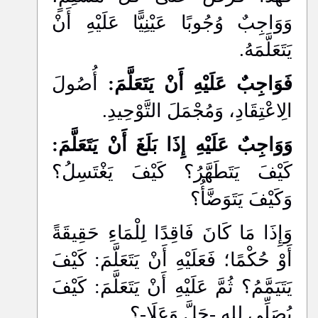
وَوَاجِبٌ وُجُوبًا عَيْنِيًّا عَلَيْهِ أَنْ
يَتَعَلَّمَهُ.
فَوَاجِبٌ عَلَيْهِ أَنْ يَتَعَلَّمَ:
أُصُولَ
الِاعْتِقَادِ، وَمُجْمَلَ التَّوْحِيدِ.
وَوَاجِبٌ عَلَيْهِ إِذَا بَلَغَ أَنْ يَتَعَلَّمَ:
كَيْفَ يَتَطَهَّرُ؟ كَيْفَ يَغْتَسِلُ؟
وَكَيْفَ يَتَوَضَّأُ؟
وَإِذَا مَا كَانَ فَاقِدًا لِلْمَاءِ حَقِيقَةً
أَوْ حُكْمًا؛ فَعَلَيْهِ أَنْ يَتَعَلَّمَ: كَيْفَ
يَتَيَمَّمُ؟ ثُمَّ عَلَيْهِ أَنْ يَتَعَلَّمَ: كَيْفَ
يُصَلِّي للهِ -جَلَّ وَعَلَا-؟