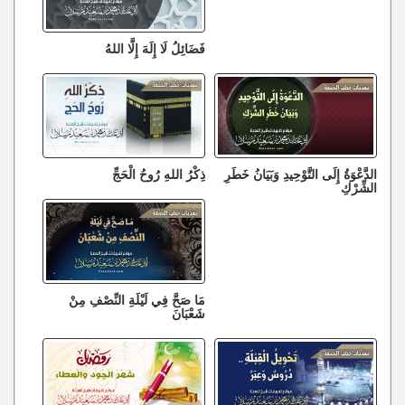
فَضَائِلُ لَا إِلَهَ إِلَّا اللهُ
الدَّعْوَةُ إِلَى التَّوْحِيدِ وَبَيَانُ خَطَرِ
ذِكْرُ اللهِ رُوحُ الْحَجِّ
الشِّرْكِ
مَا صَحَّ فِي لَيْلَةِ النِّصْفِ مِنْ
شَعْبَانَ