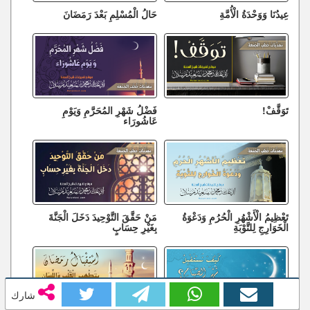
عِيدُنَا وَوَحْدَةُ الْأُمَّةِ
حَالُ الْمُسْلِمِ بَعْدَ رَمَضَانَ
تَوَقَّفْ!
فَضْلُ شَهْرِ المُحَرَّمِ وَيَوْمِ
عَاشُورَاء
تَعْظِيمُ الْأَشْهُرِ الْحُرُمِ وَدَعْوَةُ
مَنْ حَقَّقَ التَّوْحِيدَ دَخَلَ الْجَنَّةَ
الْخَوَارِجِ لِلتَّوْبَةِ
بِغَيْرِ حِسَابٍ
شارك