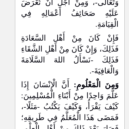
وَتَعَالَى-، وَمِنْ أَجْلِ أَنْ تُعْرَضَ
عَلَيْهِ صَحَائِفُ أَعْمَالِهِ فِي
الْقِيَامَةِ.
فَإِنْ كَانَ مِنْ أَهْلِ السَّعَادَةِ
فَذَلِكَ، وَإِنْ كَانَ مِنْ أَهْلِ الشَّقَاءِ
فَذَلِكَ -نَسْأَلُ اللهَ السَّلَامَةَ
وَالْعَافِيَةَ-.
وَمِنَ الْمَعْلُومِ:
أَنَّ الْإِنْسَانَ إِذَا
عَلَّمَ وَاحِدًا مِنْ أَبْنَاءِ الْمُسْلِمِينَ:
كَيْفَ يَقْرَأُ، وَكَيْفَ يَكْتُبُ -مَثَلًا-،
فَمَضَى هَذَا الْمُعَلَّمُ فِي طَرِيقِهِ؛
فَصَارَ بَعْدَ ذَلِكَ مِنْ أَهْلِ الْعِلْمِ،