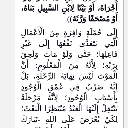
أَجْرَاهُ، أَوْ بَيْتًا لِابْنِ السَّبِيلِ بَنَاهُ،
أَوْ مُصْحَفًا وَرَّثَهُ
)).
إِلَى جُمْلَةٍ وَافِرَةٍ مِنَ الْأَعْمَالِ
الَّتِي يَتَعَدَّى نَفْعُهَا إِلَى غَيْرِ
فَاعِلِهَا؛ حَتَّى وَلَوْ مَاتَ وَلَحِقَ
بِرَبِّهِ؛ لِأَنَّهُ مِنَ الْمَعْلُومِ: أَنَّ
الْمَوْتَ لَيْسَ نِهَايَةَ الرِّحْلَةِ، بَلْ
إِنَّهُ ضَرْبٌ فِي عُمْقِ الْوُجُودِ
بِأَسْبَابِ الْوُجُودِ؛ لِأَنَّهُ مَرْحَلَةٌ
يَنْتَقِلُ إِلَيْهَا الْعَبْدُ مُنْتَظِرًا الْبَعْثَ؛
لِكَيْ يُعْرَضَ عَلَى اللهِ -تَبَارَكَ