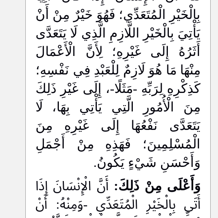
بِالْخَيْرِ الْمُتَعَدِّي؛ فَهُوَ خَيْرٌ مِنْ أَنْ
يَأْتِيَ بِالْخَيْرِ اللَّازِمِ الَّذِي لَا يَتَعَدَّى
أَثَرُهُ إِلَى غَيْرِهِ؛ لِأَنَّ الْأَعْمَالَ
مِنْهَا مَا هُوَ لَازِمٌ لِلْعَبْدِ فِي نَفْسِهِ؛
كَذِكْرِهِ لِرَبِّهِ -مَثَلًا-، إِلَى غَيْرِ ذَلِكَ
مِنَ الْأُمُورِ الَّتِي يَأْتِي بِهَا، لَا
يَتَعَدَّى نَفْعُهَا إِلَى غَيْرِهِ مِنَ
الْمُسْلِمِينَ؛ فَهَذِهِ مِنْ أَجْمَلِ
وَأَحْسَنِ شَيْءٍ يَكُونُ.
وَأَعْلَى مِنْ ذَلِكَ:
أَنَّ الْإِنْسَانَ إِذَا
أَتَى بِالْخَيْرِ الْمُتَعَدِّي -وَمِنْهُ: أَنْ