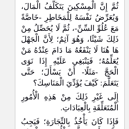
ثُمَّ إِنَّ الْمِسْكِينَ يَتَكَلَّفُ الْمَالَ،
وَيُعَرِّضُ نَفْسَهُ لِلْمَخَاطِرِ -خَاصَّةً
مَعَ عُلُوِّ السِّنِّ-، ثُمَّ لَا يُحَصِّلُ مِنْ
ذَلِكَ شَيْئًا، وَهُوَ آثِمٌ؛ لِأَنَّ الْجَهْلَ
هَا هُنَا لَا يَنْفَعُهُ مَا دَامَ عِنْدُهُ مَنْ
يُعَلِّمُهُ؛ فَيَنْبَغِي عَلَيْهِ إِذَا نَوَى
الْحَجَّ -مَثَلًا- أَنْ يَسْأَلَ؛ حَتَّى
يَتَعَلَّمَ: كَيْفَ يُؤَدِّيَ الْمَنَاسِكَ؟
إِلَى غَيْرِ ذَلِكَ مِنْ هَذِهِ الْأُمُورِ
الْمُتَعَلِّقَةِ بِالْعِبَادَاتِ.
فَإِذَا كَانَ يَأْخُذُ بِالتِّجَارَةِ؛ فَيَجِبُ