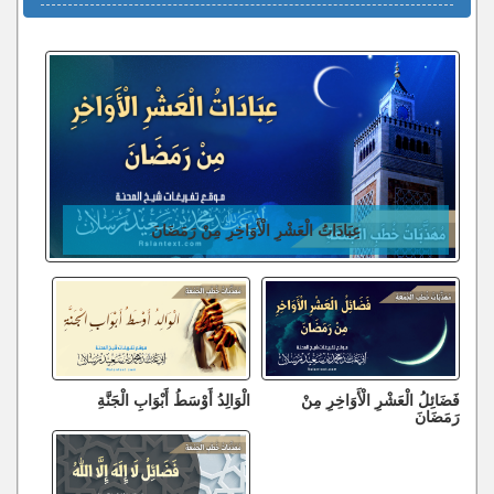
عِبَادَاتُ الْعَشْرِ الْأَوَاخِرِ مِنْ رَمَضَانَ
فَضَائِلُ الْعَشْرِ الْأَوَاخِرِ مِنْ
الْوَالِدُ أَوْسَطُ أَبْوَابِ الْجَنَّةِ
رَمَضَانَ