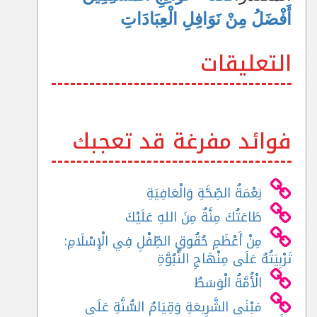
أَفْضَلُ مِنْ نَوَافِلِ الْعِبَادَاتِ
التعليقات
فوائد مفرغة قد تعجبك
نِعْمَةُ الصِّحَّةِ وَالْعَافِيَةِ
طَاعَتُكَ مِنَّةٌ مِنَ اللهِ عَلَيْكَ
مِنْ أَعْظَمِ حُقُوقِ الطِّفْلِ فِي الْإِسْلَامِ:
تَرْبِيَتُهُ عَلَى مِنْهَاجِ النُّبُوَّةِ
الْأُمَّةُ الْوَسَطُ
مَبْنَى الشَّرِيعَةِ وَقِيَامُ السُّنَّةِ عَلَى