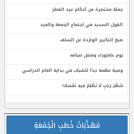
جملة مختصرة من أحكام عيد الفطر
القول السديد في اجتماع الجمعة والعيد
صيغ التكبير الواردة عن السلف
يوم عاشوراء وفضل صيامه
وصية مهمة جدًا للشباب في بداية العام الدراسي
شَهْرُ رَجَبٍ لَا تَظْلِمْ فِيهِ نَفْسَكَ!
مُهَذَّبَاتُ خُطَبِ الْجُمُعَةِ