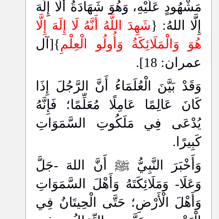
مَشْهُودٍ عَلَيْهِ، وَهُوَ شَهَادَةُ أَلَّا إِلَهَ
إِلَّا اللهُ: {
شَهِدَ اللَّهُ أَنَّهُ لَا إِلَهَ إِلَّا
هُوَ وَالْمَلَائِكَةُ وَأُولُو الْعِلْمِ
}[آل
عمران: 18].
وَقَدْ بَيَّنَ الْعُلَمَاءُ أَنَّ الرَّجُلَ إِذَا
كَانَ عَالِمًا عَامِلًا مُعَلِّمًا؛ فَإِنَّهُ
يُدْعَى فِي مَلَكُوتِ السَّمَوَاتِ
كَبِيرًا.
وَأَخْبَرَ النَّبِيُّ ﷺ أَنَّ اللهَ -جَلَّ
وَعَلَا- وَمَلَائِكَتَهُ وَأَهْلَ السَّمَوَاتِ
وَأَهْلَ الْأَرْضِ؛ حَتَّى الْحِيتَانُ فِي