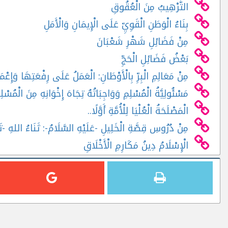
التَّرْهِيبُ مِنَ الْعُقُوقِ
بِنَاءُ الْوَطَنِ الْقَوِيِّ عَلَى الْإِيمَانِ وَالْأَمَلِ
مِنْ فَضَائِلِ شَهْرِ شَعْبَانَ
بَعْضُ فَضَائِلِ الْحَجِّ
مِنْ مَعَالِمِ الْبِرِّ بِالْأَوْطَانِ: الْعَمَلُ عَلَى رِفْعَتِهَا وَإِعْمَ
مَسْئُولِيَّةُ الْمُسْلِمِ وَوَاجِبَاتُهُ تِجَاهَ إِخْوَانِهِ مِنَ الْمُسْلِ
الْمَصْلَحَةُ الْعُلْيَا لِلْأُمَّةِ أَوَّلًا..
مِنْ دُرُوسِ قِصَّةِ الْخَلِيلِ -عَلَيْهِ السَّلَامُ-: ثَنَاءُ اللهِ -تَب
الْإِسْلَامُ دِينُ مَكَارِمِ الْأَخْلَاقِ