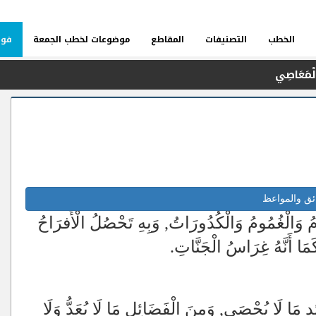
الخطب
التصنيفات
المقاطع
موضوعات لخطب الجمعة
فوا
ائق والمواعظ
ومُ وَالْغُمُومُ وَالْكُدُورَاتُ, وَبِهِ تَحْصُلُ الْأَفرَاحُ
َا أَنَّهُ غِرَاسُ الْجَنَّاتِ.
اءِ
ِ مَا لَا يُحْصَى, وَمِنَ الْفَضَائِلِ مَا لَا يُعَدُّ وَلَا