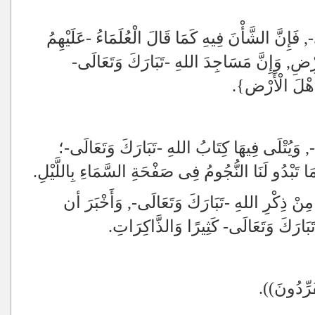
, فَإِنَّ الشَّأْنَ فِيهِ كَمَا قَالَ الْعُلَمَاءُ -عَلَيْهِمُ
َرْضِ, وَإِنَّ مَسَاجِدَ اللهِ -تَبَارَكَ وَتَعَالَى-
 أَهْلَ الْأَرْض}.
ى-, وَيُتْلَى فِيهَا كِتَابُ اللهِ -تَبَارَكَ وَتَعَالَى-؛
مَا تَبْدُو لَنَا النُّجُومُ فِى صَفْحَةِ السَّمَاءِ بِاللَّيْلِ.
ْ ذِكْرِ اللهِ -تَبَارَكَ وَتَعَالَى-, وَأَخْبَرَ أن
بَارَكَ وَتَعَالَى- كَثِيرًا وَالذَّاكِرَاتِ.
ِّدُونَ)).