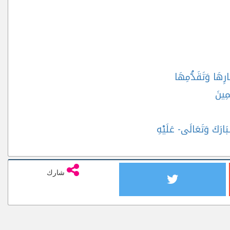
ارِهَا وَتَقَدُّمِهَا
مِينَ
َارَكَ وَتَعَالَى- عَلَيْهِ
شارك