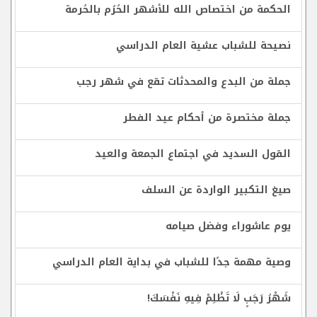
الحكمة من اختصاص الله للأشهر الحُرُم بالحُرمة
نصيحة للشباب عشية العام الدراسي
جملة من البدع والمحدثات تقع في شهر رجب
جملة مختصرة من أحكام عيد الفطر
القول السديد في اجتماع الجمعة والعيد
صيغ التكبير الواردة عن السلف
يوم عاشوراء وفضل صيامه
وصية مهمة جدًا للشباب في بداية العام الدراسي
شَهْرُ رَجَبٍ لَا تَظْلِمْ فِيهِ نَفْسَكَ!