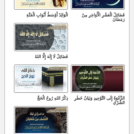
فَضَائِلُ الْعَشْرِ الْأَوَاخِرِ مِنْ
الْوَالِدُ أَوْسَطُ أَبْوَابِ الْجَنَّةِ
رَمَضَانَ
فَضَائِلُ لَا إِلَهَ إِلَّا اللهُ
الدَّعْوَةُ إِلَى التَّوْحِيدِ وَبَيَانُ خَطَرِ
ذِكْرُ اللهِ رُوحُ الْحَجِّ
الشِّرْكِ