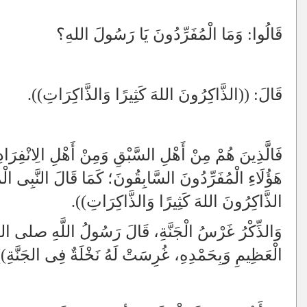
قَالُوا: وَمَا الْمُفَرِّدُونَ يَا رَسُولَ اللهِ؟
قَالَ: ((الذَّاكِرُونَ اللهَ كَثِيرًا وَالذَّاكِرَاتِ)).
فَالَّذِينَ هُمْ مِنْ أَهْلِ السَّبْقِ وَمِنْ أَهْلِ الِانْفِرَادِ؛
هَؤُلَاءِ الْمُفَرِّدُونَ السَّابِقُونَ؛ كَمَا قَالَ النَ
الذَّاكِرُونَ اللهَ كَثِيرًا وَالذَّاكِرَاتِ)).
وَالذِّكْرُ غَرْسُ الْجَنَّةِ، قَالَ رَسُولُ اللَّهِ صل
الْعَظِيمِ وَبِحَمْدِهِ، غُرِسَتْ لَهُ نَخْلَةٌ فِى الجَنَّةِ))