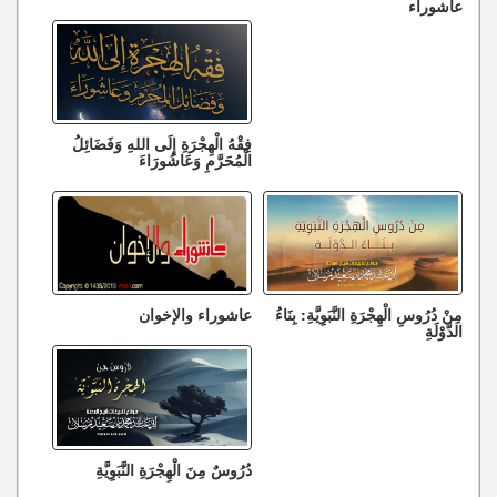
عاشوراء
فِقْهُ الْهِجْرَةِ إِلَى اللهِ وَفَضَائِلُ
الْمُحَرَّمِ وَعَاشُورَاءَ
مِنْ دُرُوسِ الْهِجْرَةِ النَّبَوِيَّةِ: بِنَاءُ
عاشوراء والإخوان
الدَّوْلَةِ
دُرُوسٌ مِنَ الْهِجْرَةِ النَّبَوِيَّةِ