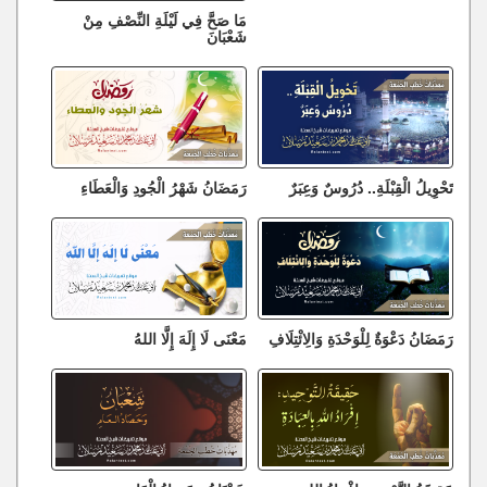
مَا صَحَّ فِي لَيْلَةِ النِّصْفِ مِنْ
شَعْبَانَ
تَحْوِيلُ الْقِبْلَةِ.. دُرُوسٌ وَعِبَرٌ
رَمَضَانُ شَهْرُ الْجُودِ وَالْعَطَاءِ
رَمَضَانُ دَعْوَةٌ لِلْوَحْدَةِ وَالِائْتِلَافِ
مَعْنَى لَا إِلَهَ إِلَّا اللهُ