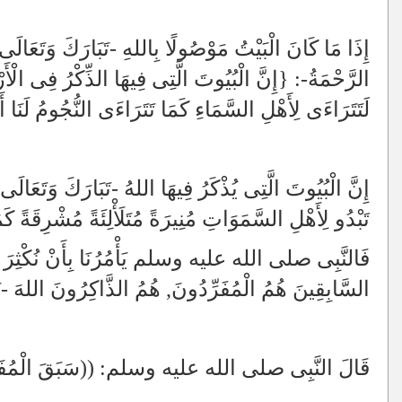
إِذَا مَا كَانَ الْبَيْتُ مَوْصُولًا بِاللهِ -تَبَارَكَ وَتَعَالَى-
الرَّحْمَةُ-: {إِنَّ الْبُيُوتَ الَّتِى فِيهَا الذِّكْرُ فِى الْأ
لَتَتَرَاءَى لِأَهْلِ السَّمَاءِ كَمَا تَتَرَاءَى النُّجُومُ لَنَا
إِنَّ الْبُيُوتَ الَّتِى يُذْكَرُ فِيهَا اللهُ -تَبَارَكَ وَتَعَالَ
تَبْدُو
لِأَهْلِ السَّمَوَاتِ مُنِيرَةً مُتَلَأْلِئَةً مُشْرِقَةً كَ
فَالنَّبِى صلى الله عليه وسلم يَأْمُرُنَا بِأَنْ نُكْثِرَ مِن
السَّابِقِينَ هُمُ الْمُفَرِّدُونَ, هُمُ الذَّاكِرُونَ اللهَ -تَ
قَالَ النَّبِى صلى الله عليه وسلم: ((سَبَقَ الْمُفَر