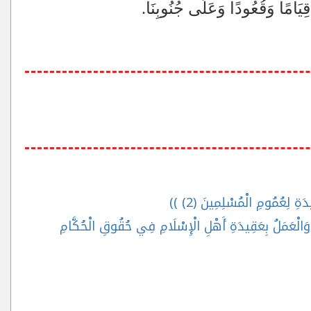
ِيَامًا وَقُعُودًا وَعَلَى جُنُوبِنَا.
 لِعُمُومِ الْمُسْلِمِينَ (2) ))
ُ وَالْعَمَلُ بِعَقِيدَةِ أَهْلِ الْإِسْلَامِ فِي حُقُوقِ الْحُكَّامِ