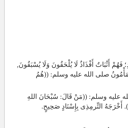
 فَهُمْ أَثْبَاتٌ أَفْذَاذٌ لَا يُلْحَقُونَ وَلَا يُسْبَقُونَ,
ّبِى الْمَأْمُونُ صلى الله عليه وسلم: ((هُمُ
ى الله عليه وسلم: ((مَنْ قَالَ: سُبْحَانَ اللهِ
. أَخْرَجَهُ التِّرمِذِى بِإِسْنَادٍ صَحِيحٍ.