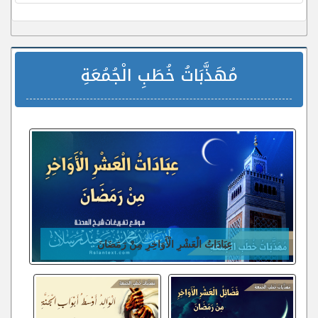
مُهَذَّبَاتُ خُطَبِ الْجُمُعَةِ
عِبَادَاتُ الْعَشْرِ الْأَوَاخِرِ مِنْ رَمَضَانَ