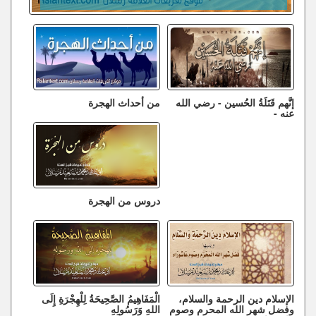
إنَّهم قَتَلَةُ الحُسين - رضي الله
من أحداث الهجرة
عنه -
دروس من الهجرة
الإسلام دين الرحمة والسلام،
الْمَفَاهِيمُ الصَّحِيحَةُ لِلْهِجْرَةِ إِلَى
وفضل شهر الله المحرم وصوم
اللهِ وَرَسُولِهِ