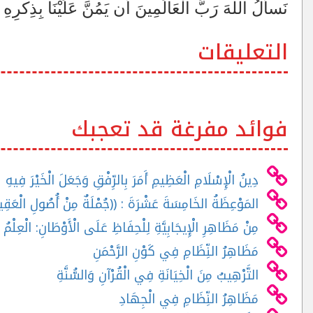
نَسأَلُ اللهَ رَبَّ الْعَالَمِينَ أن يَمُنَّ عَلَيْنَا بِذِكرِهِ ق
التعليقات
فوائد مفرغة قد تعجبك
دِينُ الْإِسْلَامِ الْعَظِيمِ أَمَرَ بِالرِّفْقِ وَجَعَلَ الْخَيْرَ فِيهِ
المَوْعِظَةُ الخَامِسَةَ عَشْرَةَ : ((جُمْلَةٌ مِنْ أُصُولِ الْعَقِيدَةِ
مِنْ مَظَاهِرِ الْإِيجَابِيَّةِ لِلْحِفَاظِ عَلَى الْأَوْطَانِ: الْعِلْم
مَظَاهِرُ النِّظَامِ فِي كَوْنِ الرَّحْمَنِ
التَّرْهِيبُ مِنَ الْخِيَانَةِ فِي الْقُرْآنِ وَالسُّنَّةِ
مَظَاهِرُ النِّظَامِ فِي الْجِهَادِ