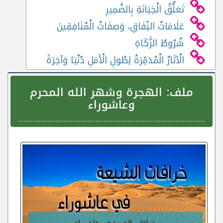
تَعَلُّقُ الْخِيَانَةِ بِالضَّمِيرِ
عَلَامَاتُ النِّفَاقِ، وَصِفَاتُ الْمُنَافِقِينَ
شُرُوطُ الزَّكَاةِ
الْآثَارُ الْمُدَمِّرَةُ لِطُولِ الْأَمَلِ دُنْيَا وَآخِرَةً
ملف:
الهجرة وشهر الله المحرم
وعاشوراء
خرافات الشيعة في عاشوراء