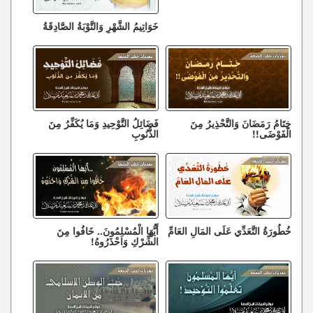
خَوَاتِيمُ الشَّهْرِ وَالتَّوْبَةُ الصَّادِقَةُ
خِتَامُ رَمَضَانَ وَالتَّحْذِيرُ مِنَ
فَضَائِلُ التَّوْحِيدِ وَمَا يُكَفِّرُ مِنَ
الْفَوْضَى!!
الذُّنُوبِ
خُطُورَةُ التَّعَدِّي عَلَى المَالِ العَامِّ
أَيُّهَا الْمُسْلِمُونَ.. خَافُوا مِنَ
الشِّرْكِ وَاحْذَرُوهُ!