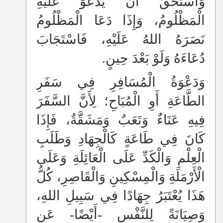
وَاسْتَحَقَّ أَنْ يَدْعُوَ عَلَيْهِ
الْمَظْلُومُ، وَإِذَا دَعَا الْمَظْلُومُ
نَصَرَهُ اللهُ عَلَيْهِ، فَاسْتَجَابَ
دُعَاءَهُ وَلَوْ بَعْدَ حِينٍ.
وَدَعْوَةُ الْمُسَافِرِ فِي سَفَرِ
الطَّاعَةِ أَوِ الْمُبَاحِ؛ لِأَنَّ السَّفَرَ
فِيهِ عَنَاءٌ وَتَعَبٌ وَمَشَقَّةٌ، فَإِذَا
كَانَ فِي طَاعَةٍ كَالْجِهَادِ وَطَلَبِ
الْعِلْمِ وَالْكَدِّ عَلَى الْعَائِلَةِ وَعَلَى
الْأَرْمَلَةِ وَالْمِسْكِينِ وَالْقَاصِرِ، كُلُّ
هَذَا يُعْتَبَرُ جِهَادًا فِي سَبِيلِ اللهِ،
وَصِيَانَةً لِلنَّفْسِ -أَيْضًا- عَنِ