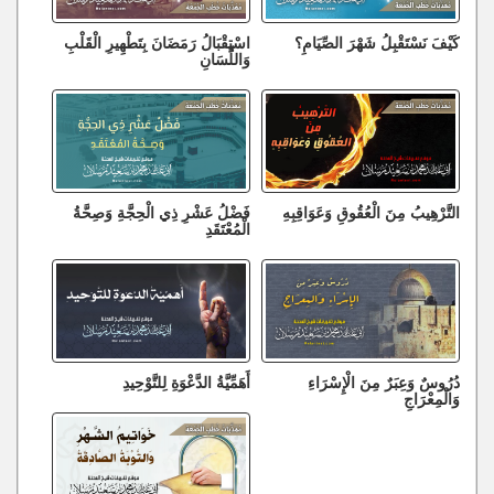
كَيْفَ نَسْتَقْبِلُ شَهْرَ الصِّيَامِ؟
اسْتِقْبَالُ رَمَضَانَ بِتَطْهِيرِ الْقَلْبِ
وَاللِّسَانِ
التَّرْهِيبُ مِنَ الْعُقُوقِ وَعَوَاقِبِهِ
فَضْلُ عَشْرِ ذِي الْحِجَّةِ وَصِحَّةُ
الْمُعْتَقَدِ
دُرُوسٌ وَعِبَرٌ مِنَ الْإِسْرَاءِ
أَهَمِّيَّةُ الدَّعْوَةِ لِلتَّوْحِيدِ
وَالْمِعْرَاجِ