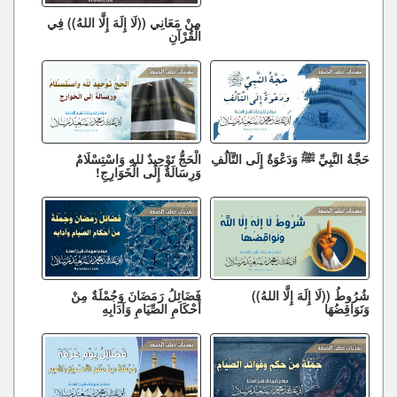
مِنْ مَعَانِي ((لَا إِلَهَ إِلَّا اللهُ)) فِي
الْقُرْآنِ
حَجَّةُ النَّبِيِّ ﷺ وَدَعْوَةٌ إِلَى التَّآلُفِ
الْحَجُّ تَوْحِيدٌ للهِ وَاسْتِسْلَامٌ
وَرِسَالَةٌ إِلَى الْخَوَارِجِ!
شُرُوطُ ((لَا إِلَهَ إِلَّا اللهُ))
فَضَائِلُ رَمَضَانَ وَجُمْلَةٌ مِنْ
وَنَوَاقِضُهَا
أَحْكَامِ الصِّيَامِ وَآدَابِهِ