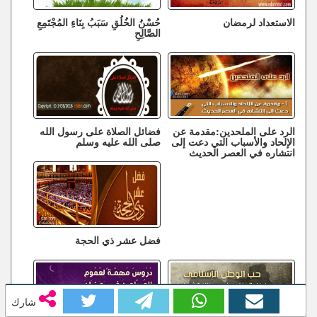
الاستعداد لرمضان
حُسْنُ الخُلُقِ سَبَبُ بِنَاءِ المُجْتَمِعِ
الصَّالِحِ
الرد على الملحدين:مقدمة عن
فضائل الصلاة على رسول الله
الإلحاد والأسباب التي دعت إلى
صلى الله عليه وسلم
انتشاره في العصر الحديث
فضل عشر ذي الحجة
شارك