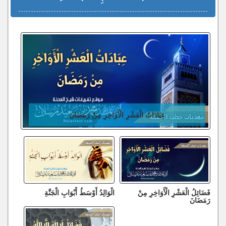
عِبَادَاتُ الْعَشْرِ الْأَوَاخِرِ مِنْ رَمَضَانَ
فَضَائِلُ الْعَشْرِ الْأَوَاخِرِ مِنْ
الْوَالِدُ أَوْسَطُ أَبْوَابِ الْجَنَّةِ
رَمَضَانَ