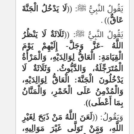
يَقُولُ النَّبِيُّ ﷺ: ((
لَا يَدْخُلُ الْجَنَّةَ
عَاقٌّ
))
.
يَقُولُ النَّبِيُّ ﷺ: ((
ثَلَاثَةٌ لَا يَنْظُرُ
اللَّهُ -عَزَّ وَجَلَّ- إِلَيْهِمْ يَوْمَ
الْقِيَامَةِ: الْعَاقُّ لِوَالِدَيْهِ، وَالْمَرْأَةُ
الْمُتَرَجِّلَةُ، وَالدَّيُّوثُ. وَثَلَاثَةٌ لَا
يَدْخُلُونَ الْجَنَّةَ: الْعَاقُّ لِوَالِدَيْهِ،
وَالْمُدْمِنُ عَلَى الْخَمْرِ، وَالْمَنَّانُ
بِمَا أَعْطَى))
.
وَيَقُولُ: ((
لَعَنَ اللَّهُ مَنْ ذَبَحَ لِغَيْرِ
اللَّهِ، وَمَنْ تَوَلَّى غَيْرَ مَوَالِيهِ،