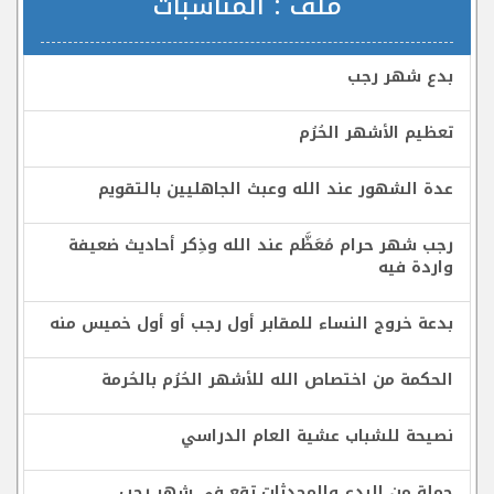
ملف :
المناسبات
بدع شهر رجب
تعظيم الأشهر الحُرُم
عدة الشهور عند الله وعبث الجاهليين بالتقويم
رجب شهر حرام مُعَظَّم عند الله وذِكر أحاديث ضعيفة
واردة فيه
بدعة خروج النساء للمقابر أول رجب أو أول خميس منه
الحكمة من اختصاص الله للأشهر الحُرُم بالحُرمة
نصيحة للشباب عشية العام الدراسي
جملة من البدع والمحدثات تقع في شهر رجب