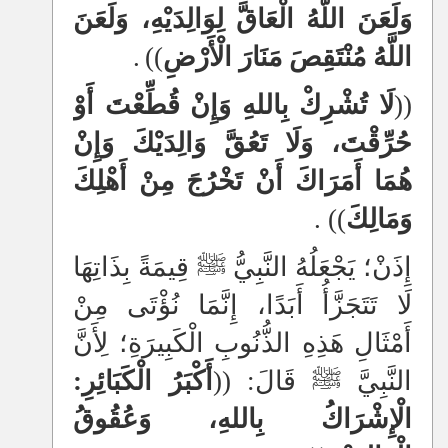
وَلَعَنَ اللَّهُ الْعَاقَّ لِوَالِدَيْهِ، وَلَعَنَ
اللَّهُ مُنْتَقِصَ مَنَارَ الْأَرْضِ
))
.
((
لَا تُشْرِكْ بِاللهِ وَإِنْ قُطِّعْتَ أَوْ
حُرِّقْتَ، وَلَا تَعُقَّ وَالِدَيْكَ وَإِنْ
هُمَا أَمَرَاكَ أَنْ تَخْرُجَ مِنْ أَهْلِكَ
وَمَالِكَ
))
.
إِذَنْ؛ يَجْعَلُهُ النَّبِيُّ ﷺ قِيمَةً بِذَاتِهَا
لَا تَتَجَزَّأُ أَبَدًا، إِنَّمَا نُؤْتَى مِنْ
أَمْثَالِ هَذِهِ الذُّنُوبِ الْكَبِيرَةِ؛ لِأَنَّ
النَّبِيَّ ﷺ قَالَ: ((
أَكْبَرُ الْكَبَائِرِ:
الْإِشْرَاكُ بِاللهِ، وَعُقُوقُ