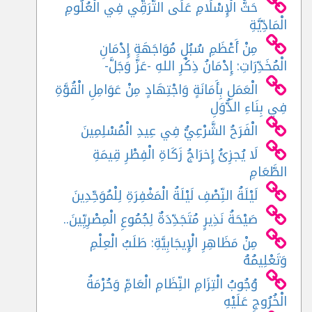
حَثُّ الْإِسْلَامِ عَلَى التَّرَقِّي فِي الْعُلُومِ
الْمَادِّيَّةِ
مِنْ أَعْظَمِ سُبُلِ مُوَاجَهَةِ إِدْمَانِ
الْمُخَدِّرَاتِ: إِدْمَانُ ذِكْرِ اللهِ -عَزَّ وَجَلَّ-
الْعَمَلِ بِأَمَانَةٍ وَاجْتِهَادٍ مِنْ عَوَامِلِ الْقُوَّةِ
فِي بِنَاءِ الدُّوَلِ
الْفَرَحُ الشَّرْعِيُّ فِي عِيدِ الْمُسْلِمِينَ
لَا يُجزِئُ إِخرَاجُ زَكَاةِ الْفِطْرِ قِيمَةِ
الطَّعَامِ
لَيْلَةُ النِّصْفِ لَيْلَةُ الْمَغْفِرَةِ لِلْمُوَحِّدِينَ
صَيْحَةُ نَذِيرٍ مُتَجَدِّدَةٌ لِجُمُوعِ الْمِصْرِيِّينَ..
مِنْ مَظَاهِرِ الْإِيجَابِيَّةِ: طَلَبُ الْعِلْمِ
وَتَعْلِيمُهُ
وُجُوبُ الْتِزَامِ النِّظَامِ الْعَامِّ وَحُرْمَةُ
الْخُرُوجِ عَلَيْهِ