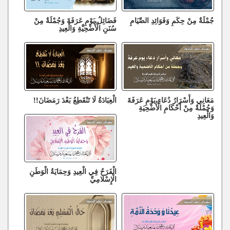
جُمْلَةٌ مِنْ حِكَمِ وَفَوَائِدِ الصِّيَامِ
فَضَائِلُ يَوْمِ عَرَفَةَ وَجُمْلَةٌ مِنْ
سُنَنِ الْأُضْحِيَّةِ وَالْعِيدِ
مَعَانِي وَأَسْرَارُ دُعَاءِ يَوْمِ عَرَفَةَ
الْعِبَادَةُ لَا تَنْقَطِعُ بَعْدَ رَمَضَانَ!!
وَجُمْلَةٌ مِنْ أَحْكَامِ الْأُضْحِيَةِ
وَالْعِيدِ
الْفَرَحُ فِي الْعِيدِ وَحِمَايَةُ الْوَطَنِ
الْإِسْلَامِيِّ