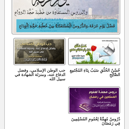
فَضْلُ يَوْمِ عَرَفَةَ،وَالدُّرُوسُ الْمُسْتَفَادَةُ مِنْ خُطْبَةِ حَجَّةِ الْوَدَاعِ
حُسْنُ الخُلُقِ سَبَبُ بِنَاءِ المُجْتَمِعِ
حب الوطن الإسلامي، وفضل
الصَّالِحِ
الدفاع عنه، ومنزلة الشهادة في
سبيل الله
دُرُوسٌ مُهِمَّةٌ لِعُمُومِ المُسْلِمِينَ
فِي رَمَضَانَ