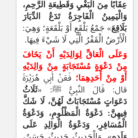
عِقَابًا مِنَ الْبَغْيِ وَقَطِيعَةِ الرَّحِمِ،
وَالْيَمِينُ الْفَاجِرَةُ تَدَعُ الدِّيَارَ
بَلَاقِعَ
» جَمْعُ بَلْقَعٍ أَوْ بَلْقَعَةٍ؛ وَهِيَ:
الْأَرْضُ الْقَفْرُ الَّتِي لَا شَيْءَ فِيهَا.
وَعَلَى الْعَاقِّ لِوَالِدَيْهِ أَنْ يَخَافَ
مِنْ دَعْوَةٍ مُسْتَجَابَةٍ مِنْ وَالِدَيْهِ
أَوْ مِنْ أَحَدِهِمَا؛
فَعَنْ أَبِي هُرَيْرَةَ
قال: قَالَ النَّبِيُّ ﷺ: «
ثَلَاثُ
دَعَوَاتٍ مُسْتَجَابَاتٌ لَهُنَّ، لَا شَكَّ
فِيهِنَّ: دَعْوَةُ الْمَظْلُومِ، وَدَعْوَةُ
الْمُسَافِرِ، وَدَعْوَةُ الْوَالِدِ عَلَى
وَلَدِهِ
». وَالْحَدِيثُ حَدِيثٌ حَسَنٌ،