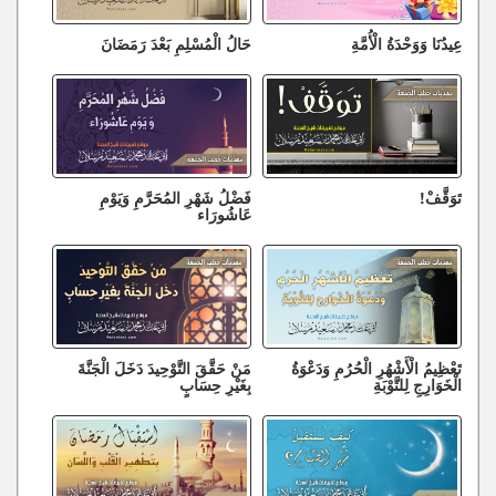
عِيدُنَا وَوَحْدَةُ الْأُمَّةِ
حَالُ الْمُسْلِمِ بَعْدَ رَمَضَانَ
تَوَقَّفْ!
فَضْلُ شَهْرِ المُحَرَّمِ وَيَوْمِ
عَاشُورَاء
تَعْظِيمُ الْأَشْهُرِ الْحُرُمِ وَدَعْوَةُ
مَنْ حَقَّقَ التَّوْحِيدَ دَخَلَ الْجَنَّةَ
الْخَوَارِجِ لِلتَّوْبَةِ
بِغَيْرِ حِسَابٍ