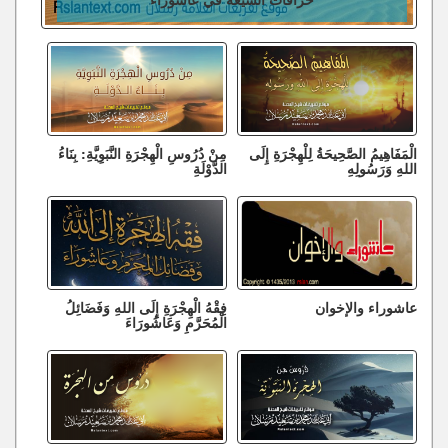
الْمَفَاهِيمُ الصَّحِيحَةُ لِلْهِجْرَةِ إِلَى
مِنْ دُرُوسِ الْهِجْرَةِ النَّبَوِيَّةِ: بِنَاءُ
اللهِ وَرَسُولِهِ
الدَّوْلَةِ
عاشوراء والإخوان
فِقْهُ الْهِجْرَةِ إِلَى اللهِ وَفَضَائِلُ
الْمُحَرَّمِ وَعَاشُورَاءَ