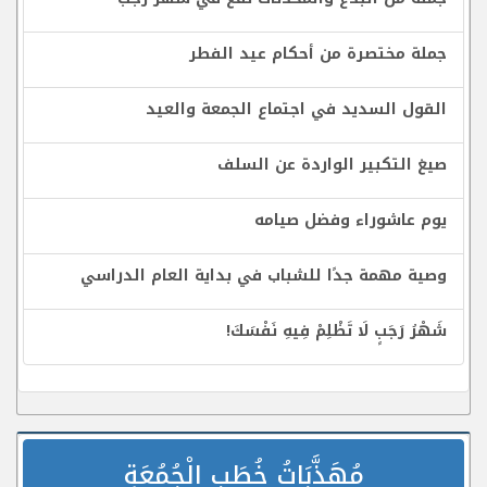
جملة مختصرة من أحكام عيد الفطر
القول السديد في اجتماع الجمعة والعيد
صيغ التكبير الواردة عن السلف
يوم عاشوراء وفضل صيامه
وصية مهمة جدًا للشباب في بداية العام الدراسي
شَهْرُ رَجَبٍ لَا تَظْلِمْ فِيهِ نَفْسَكَ!
مُهَذَّبَاتُ خُطَبِ الْجُمُعَةِ