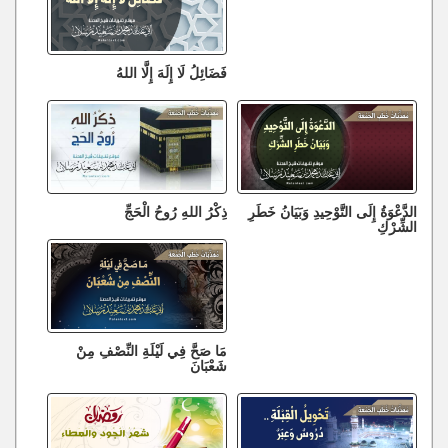
فَضَائِلُ لَا إِلَهَ إِلَّا اللهُ
الدَّعْوَةُ إِلَى التَّوْحِيدِ وَبَيَانُ خَطَرِ
ذِكْرُ اللهِ رُوحُ الْحَجِّ
الشِّرْكِ
مَا صَحَّ فِي لَيْلَةِ النِّصْفِ مِنْ
شَعْبَانَ