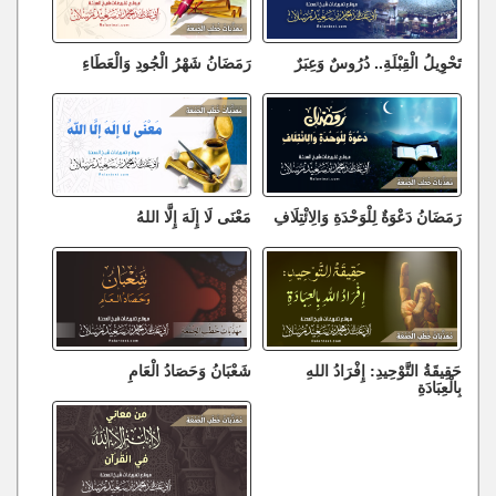
تَحْوِيلُ الْقِبْلَةِ.. دُرُوسٌ وَعِبَرٌ
رَمَضَانُ شَهْرُ الْجُودِ وَالْعَطَاءِ
رَمَضَانُ دَعْوَةٌ لِلْوَحْدَةِ وَالِائْتِلَافِ
مَعْنَى لَا إِلَهَ إِلَّا اللهُ
حَقِيقَةُ التَّوْحِيدِ: إِفْرَادُ اللهِ
شَعْبَانُ وَحَصَادُ الْعَامِ
بِالْعِبَادَةِ