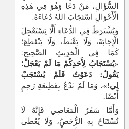
السُّؤَالِ، مَنْ دَعَا وَهُوَ فِي هَذِهِ
الْأَحْوَالِ اسْتَجَابَ اللهُ دُعَاءَهُ.
وَيُشْتَرَطُ فِي الدُّعَاءِ أَلَّا يَسْتَعْجِلَ
الْإِجَابَةَ، وَلَا يَقْنَطَ، وَلَا يَنْقَطِعَ؛
كَمَا فِي الْحَدِيثِ الصَّحِيحِ:
«
يُسْتَجَابُ لِأَحَدِكُمْ مَا لَمْ يَعْجَلْ؛
يَقُولُ: دَعَوْتُ فَلَمْ يُسْتَجَبْ
لِي!
»، وَمَا لَمْ يَدْعُ بِقَطِيعَةِ رَحِمٍ
أَيْضًا.
وَأَمَّا سَفَرُ الْمَعَاصِي فَإِنَّهُ لَا
تُسْتَبَاحُ بِهِ الرُّخَصُ، وَلَا يُعْطَى