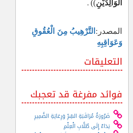
الْوَالِدَيْنِ
))
.
المصدر:
التَّرْهِيبُ مِنَ الْعُقُوقِ
وَعَوَاقِبِهِ
التعليقات
فوائد مفرغة قد تعجبك
ضَرُورَةُ مُرَاقَبَةِ السِّرِّ وَرِعَايَةِ الضَّمِيرِ
نِدَاءٌ إِلَى طُلَّابِ الْعِلْمِ