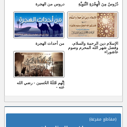
دُرُوسٌ مِنَ الْهِجْرَةِ النَّبَوِيَّةِ
دروس من الهجرة
الإسلام دين الرحمة والسلام،
من أحداث الهجرة
وفضل شهر الله المحرم وصوم
عاشوراء
إنَّهم قَتَلَةُ الحُسين - رضي الله
عنه -
(مقاطع مفرغة)