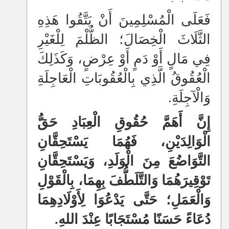
فَعَلَى الْمُسْلِمِينَ أَنْ يَتَّقُوا هَذِهِ
الثَّلَاثَ الْخِصَالَ؛ الظُّلْمَ لِلْغَيْرِ
فِي مَالٍ أَوْ دَمٍ أَوْ عِرْضٍ، وَكَذَلِكَ
الْعُقُوقُ الَّذِي بِالْعُقُوبَاتِ الْعَاجِلَةِ
وَالْآجِلَةِ.
إِنَّ أَهَمَّ حُقُوقِ الْعِبَادِ حَقُّ
الْوَالِدَيْنِ، فَهُمَا يَسْتَحِقَّانِ
التَّوَاضُعَ مِنَ الْوَلَدِ، وَيَسْتَحِقَّانِ
تَوْقِيرَهُمَا وَالتَّلَطُّفَ بِهِمَا، بِالْقَوْلِ
وَالْعَمَلِ؛ حَتَّى يَدْعُوَا لِأَوْلَادِهِمَا
دُعَاءً حَسَنًا مُسْتَجَابًا عِنْدَ اللهِ.