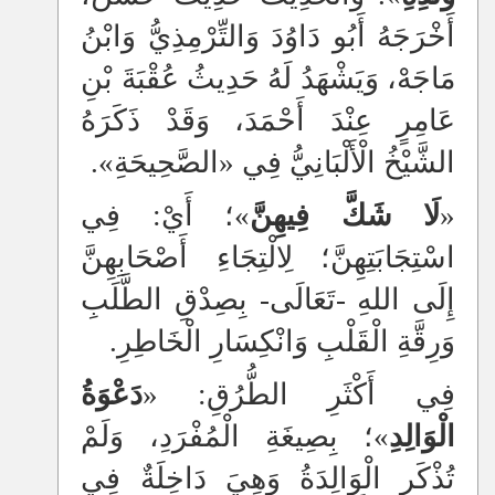
أَخْرَجَهُ أَبُو دَاوُدَ وَالتِّرْمِذِيُّ وَابْنُ
مَاجَهْ، وَيَشْهَدُ لَهُ حَدِيثُ عُقْبَةَ بْنِ
عَامِرٍ عِنْدَ أَحْمَدَ، وَقَدْ ذَكَرَهُ
الشَّيْخُ الْأَلْبَانِيُّ فِي «الصَّحِيحَةِ».
«
لَا شَكَّ فِيهِنَّ
»؛ أَيْ: فِي
اسْتِجَابَتِهِنَّ؛ لِالْتِجَاءِ أَصْحَابِهِنَّ
إِلَى اللهِ -تَعَالَى- بِصِدْقِ الطَّلَبِ
وَرِقَّةِ الْقَلْبِ وَانْكِسَارِ الْخَاطِرِ.
فِي أَكْثَرِ الطُّرُقِ: «
دَعْوَةُ
الْوَالِدِ
»؛ بِصِيغَةِ الْمُفْرَدِ، وَلَمْ
تُذْكَرِ الْوَالِدَةُ وَهِيَ دَاخِلَةٌ فِي