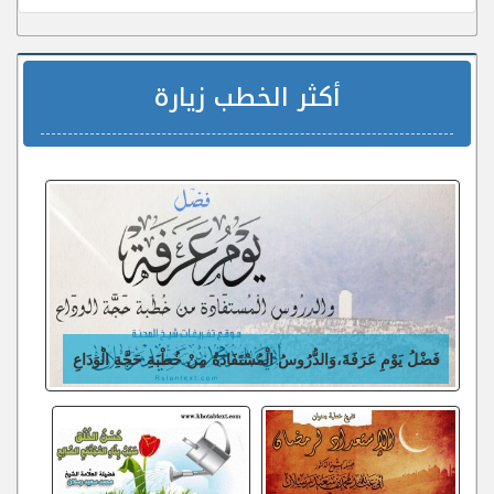
أكثر الخطب زيارة
فَضْلُ يَوْمِ عَرَفَةَ،وَالدُّرُوسُ الْمُسْتَفَادَةُ مِنْ خُطْبَةِ حَجَّةِ الْوَدَاعِ