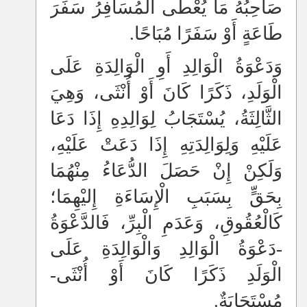
صَاحِبُهُ مَا يُعْطَى الْمُسَافِرُ سَفَرَ
طَاعَةٍ أَوْ سَفَرًا مُبَاحًا.
وَدَعْوَةُ الْوَالِدِ أَوِ الْوَالِدَةِ عَلَى
الْوَلَدِ، ذَكَرًا كَانَ أَوْ أُنْثَى، وَهِيَ
الثَّالِثَةُ، يُسْتَجَابُ لِوَالِدِهِ إِذَا دَعَا
عَلَيْهِ وَلِوَالِدَتِهِ إِذَا دَعَتْ عَلَيْهِ،
وَلَكِنْ إِنْ حَصَلَ الدُّعَاءُ مِنْهُمَا
بِحَقٍّ بِسَبَبِ الْإِسَاءَةِ إِليْهِمَا؛
كَالْعُقُوقِ، وَعَدَمِ الْبِرِّ، فَالدَّعْوَةُ
-دَعْوَةُ الْوَالِدِ وَالْوَالِدَةِ عَلَى
الْوَلَدِ ذَكَرًا كَانَ أَوْ أُنْثَى-
مُسْتَجَابَةٌ.