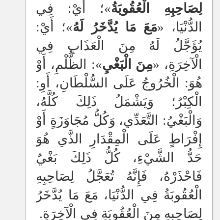
لِصَاحِبِهِ الْعُقُوبَةُ
»؛ أَيْ: فِي
الدُّنْيَا، «
مَعَ مَا يُدَّخَرُ لَهُ
»؛ أَيْ:
يُؤَجَّلُ لَهُ مِنَ الْعَذَابِ فِي
الْآخِرَةِ، «
مِنَ
الْبَغْيِ
»: الظُّلْمِ، أَوْ
هُوَ: الْخُرُوجُ عَلَى السُّلْطَانِ، أَوِ:
الْكِبْرُ؛ وَيَشْمَلُ ذَلِكَ كُلَّهُ،
وَالْبَغْيُ: التَّعَدِّي، وَكُلُّ مُجَاوَزَةٍ أَوْ
إِفْرَاطٍ عَلَى الْمِقْدَارِ الذَّي هُوَ
حَدُّ الشَّيْءِ، كُلُّ ذَلِكَ بَغْيٌ
فَاحْذَرْهُ، فَإِنَّهُ تُعَجَّلُ لِصَاحِبِهِ
الْعُقُوبَةُ فِي الدُّنْيَا، مَعَ مَا يُدَّخَرُ
لِصَاحِبِهِ مِنَ الْعُقُوبَةِ فِي الْآخِرَةِ.