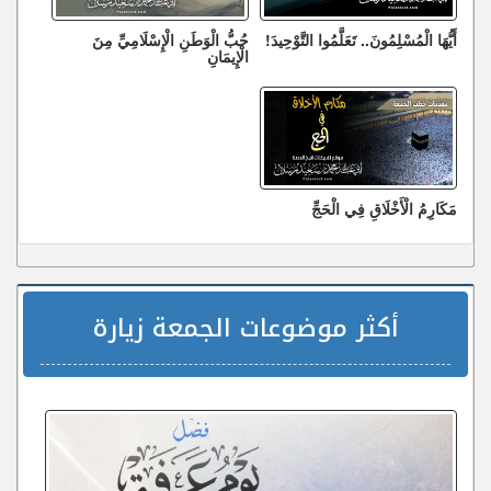
أَيُّهَا الْمُسْلِمُونَ.. تَعَلَّمُوا التَّوْحِيدَ!
حُبُّ الْوَطَنِ الْإِسْلَامِيِّ مِنَ
الْإِيمَانِ
مَكَارِمُ الْأَخْلَاقِ فِي الْحَجِّ
أكثر موضوعات الجمعة زيارة