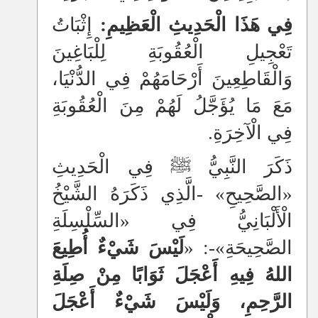
فِي هَذَا الْحَدِيثِ الْعَظِيمِ:
إِثْبَاتُ
تَعْجِيلِ الْعُقُوبَةِ لِلْبَاغِينَ
وَالْقَاطِعِينَ أَرْحَامَهُمْ فِي الدُّنْيَا،
مَعَ مَا يُؤَجَّلُ لَهُمْ مِنَ الْعُقُوبَةِ
فِي الْآخِرَةِ.
ذَكَرَ النَّبِيُّ ﷺ فِي الْحَدِيثِ
«الصَّحِيحِ» -الَّذِي ذَكَرَهُ الشَّيْخُ
الْأَلْبَانِيُّ فِي «السِّلْسِلَةِ
الصَّحِيحَةِ»-: «
لَيْسَ شَيْءٌ أُطِيعَ
اللهُ فِيهِ أَعْجَلَ ثَوَابًا مِنْ صِلَةِ
الرَّحِمِ، وَلَيْسَ شَيْءٌ أَعْجَلَ