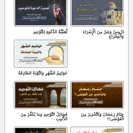
دُرُوسٌ وَعِبَرٌ مِنَ الْإِسْرَاءِ
أَهَمِّيَّةُ الدَّعْوَةِ لِلتَّوْحِيدِ
وَالْمِعْرَاجِ
خَوَاتِيمُ الشَّهْرِ وَالتَّوْبَةُ الصَّادِقَةُ
خِتَامُ رَمَضَانَ وَالتَّحْذِيرُ مِنَ
فَضَائِلُ التَّوْحِيدِ وَمَا يُكَفِّرُ مِنَ
الْفَوْضَى!!
الذُّنُوبِ