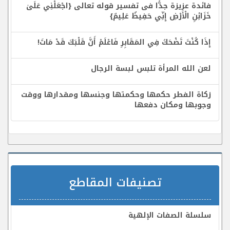
فائدة عزيزة جدًّا فى تفسير قوله تعالى {اجْعَلْنِي عَلَىٰ
خَزَائِنِ الْأَرْضِ إِنِّي حَفِيظٌ عَلِيمٌ}
إِذَا كُنْتَ تَضْحَكُ فِي المَقَابِرِ فَاعْلَمْ أَنَّ قَلْبَكَ قَدْ مَاتَ!
لعن الله المرأة تلبس لبسة الرجال
زكاة الفطر حكمها وحكمتها وجنسها ومقدارها ووقت
وجوبها ومكان دفعها
تصنيفات المقاطع
سلسلة الصفات الإلهية