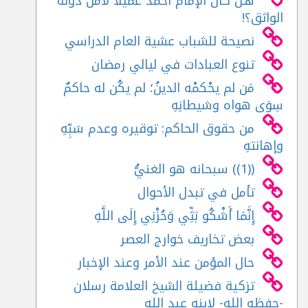
هـل كان الإمام أحمد عميلًا لأمن دولة
الواثق؟!
نصيحة للشباب عشية العام الدراسي
تنوع العبادات في ليالي رمضان
مَن لم يحْكمْه الدينُ؛ لم يكُن له حاكمٌ
سِوَى هواه وشيطانِهِ
من حقوق الحاكم: توقيره وعدم سَبِّهِ
وإهانتهِ
((1)) سبحانه هو الغنيُّ
تأمل في تبدل الأحوال
إِنَّمَا أَشْكُو بَثِّي وَحُزْنِي إِلَى اللَّهِ
بعض تخاريف خوارج العصر
حال المؤمن عند الأمر وعند الإخبار
تزكية فضيلة الشيخ العلامة رسلان
-حفظه الله- لابنه عبد الله