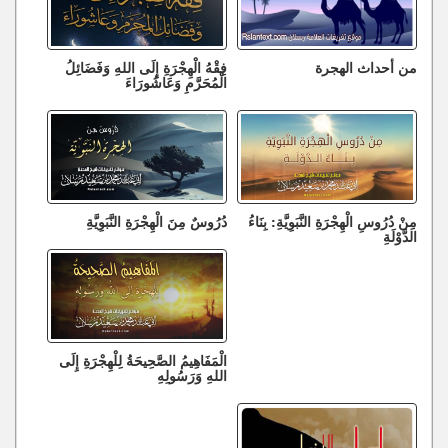
من أحداث الهجرة
فِقْهُ الْهِجْرَةِ إِلَى اللهِ وَفَضَائِلُ
الْمُحَرَّمِ وَعَاشُورَاءَ
مِنْ دُرُوسِ الْهِجْرَةِ النَّبَوِيَّةِ: بِنَاءُ
دُرُوسٌ مِنَ الْهِجْرَةِ النَّبَوِيَّةِ
الدَّوْلَةِ
الْمَفَاهِيمُ الصَّحِيحَةُ لِلْهِجْرَةِ إِلَى
اللهِ وَرَسُولِهِ