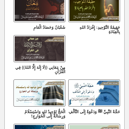
حَقِيقَةُ التَّوْحِيدِ: إِفْرَادُ اللهِ
شَعْبَانُ وَحَصَادُ الْعَامِ
بِالْعِبَادَةِ
مِنْ مَعَانِي ((لَا إِلَهَ إِلَّا اللهُ)) فِي
الْقُرْآنِ
حَجَّةُ النَّبِيِّ ﷺ وَدَعْوَةٌ إِلَى التَّآلُفِ
الْحَجُّ تَوْحِيدٌ للهِ وَاسْتِسْلَامٌ
وَرِسَالَةٌ إِلَى الْخَوَارِجِ!