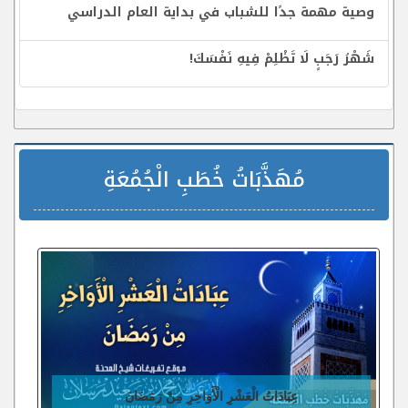
وصية مهمة جدًا للشباب في بداية العام الدراسي
شَهْرُ رَجَبٍ لَا تَظْلِمْ فِيهِ نَفْسَكَ!
مُهَذَّبَاتُ خُطَبِ الْجُمُعَةِ
عِبَادَاتُ الْعَشْرِ الْأَوَاخِرِ مِنْ رَمَضَانَ