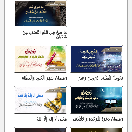
مَا صَحَّ فِي لَيْلَةِ النِّصْفِ مِنْ
شَعْبَانَ
تَحْوِيلُ الْقِبْلَةِ.. دُرُوسٌ وَعِبَرٌ
رَمَضَانُ شَهْرُ الْجُودِ وَالْعَطَاءِ
رَمَضَانُ دَعْوَةٌ لِلْوَحْدَةِ وَالِائْتِلَافِ
مَعْنَى لَا إِلَهَ إِلَّا اللهُ