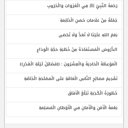
رَحْمَةُ النَّبِيِّ ﷺ فِي الْغَزَوَاتِ وَالْحُرُوبِ
جُمْلَةٌ مِنْ عَلَامَاتِ حُسْنِ الْخَاتِمَةِ
نِعَمُ اللهِ عَلَيْنَا لَا تُعَدُّ وَلَا تُحْصَى
الدُّرُوسُ الْمُسْتَفَادَةُ مِنْ خُطْبَةِ حَجَّةِ الْوَدَاعِ
الْمَوْعِظَةُ الْحَادِيَةُ وَالْعِشْرُونَ : ((فَضَائِلُ لَيْلَةِ الْقَدْرِ))
تَقْدِيمُ مَصَالِحِ النَّاسِ الْعَامَّةِ عَلَى الْمَصْلَحَةِ الْخَاصَّةِ
خُطُورَةُ الْكَذِبَةِ تَبْلُغُ الْآفَاقَ
نِعْمَةُ الْأَمْنِ وَالْأَمَانِ في الْأَوْطَانِ الْمُسْلِمَةِ