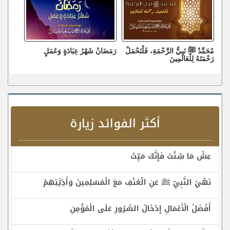
مُحَمَّدٌ ﷺ نَبِيُّ الرَّحْمَةِ، فَلْنَحْمَلْ
رَمَضَانُ شَهْرُ عِبَادَةٍ وَعَمَلٍ
رَحْمَتَهُ لِلْعَالَمِينَ
أكثر الفوائد زيارة
عِشْ مَا شِئْتَ فَإِنَّكَ مَيِّتٌ
نَهْيُ النَّبِيِّ ﷺ عَنِ الْعُنْفِ مَعَ الْمُسْلِمِينَ وَأَذِيَّتِهِمْ
أَفْضَلُ الْأَعْمَالِ إِدْخَالُ السُّرُورِ عَلَى الْمُؤْمِنِ