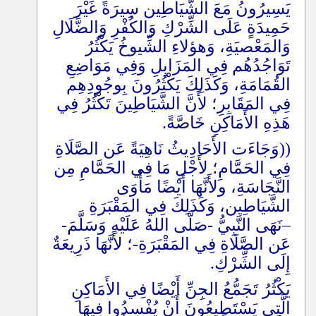
يَسِيرُونُ مَعَ الشَّيَاطِين سِيرَةً غَيْرَ
حَمِيدَةٍ عَلَى الشِّرْكِ وَالكُفْرِ وَالضَّلَالِ
وَالمَعْصيَةِ، وَهؤلاءِ الشِّيوخُ يَكْثُرُ
تَوَاجُدُهُم فِي المَزَابِلِ وَفِي مَوَاضِعِ
القُمَامَةِ، وَكَذَلِكَ يَكْثُرُونَ بِوجُودِهِم
فِي المَقَابِرِ؛ لأَنَّ الشَّيَاطِينَ تَكْثُرُ فِي
هَذِهِ الأَمَاكِنِ خَاصَّةً
.
((
وَجَاءَت الأَحَادِيثُ نَاهِيَةً عَن الصَّلَاةِ
فِي الحَمَّامِ؛ لأَجْلِ مَا فِي الحَمَّامِ مِن
النَّجَاسَةِ، ولأَنَّهَا أَيْضًا مَأْوَى
الشَّيَاطِين، وَكَذَلِكَ فِي المَقْبَرَةِ
–
نَهَى النَّبِيُّ -صَلَّى اللهُ عَلَيْهِ وَسَلَّمَ-
عَن الصَّلَاةِ فِي المَقْبَرَةِ-؛ لأَنَّهَا ذَرِيعَةٌ
إِلَى الشِّرْكِ
.
يَكْثُرُ تَجَمُّعُ الجِنِّ أَيْضًا فِي الأَمَاكِنِ
الَّتِي يَسْتَطِيعُونَ أَنْ يُفْسِدُوا فِيهَا