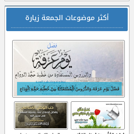
أكثر موضوعات الجمعة زيارة
فَضْلُ يَوْمِ عَرَفَةَ،وَالدُّرُوسُ الْمُسْتَفَادَةُ مِنْ خُطْبَةِ حَجَّةِ الْوَدَاعِ