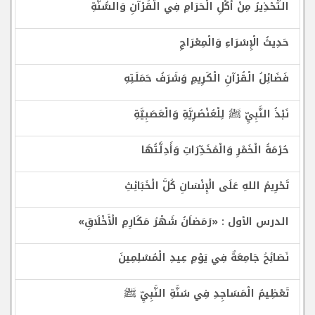
التَّحْذِيرُ مِنْ أَكْلِ الْحَرَامِ فِي الْقُرْآنِ وَالسُّنَّةِ
حَدِيثُ الْإِسْرَاءِ وَالْمِعْرَاجِ
فَضَائِلُ الْقُرْآنِ الْكَرِيمِ وَشَرَفُ حَمَلَتِهِ
نَبْذُ النَّبِيِّ ﷺ لِلْعُنْصُرِيَّةِ وَالْعَصَبِيَّةِ
حُرْمَةُ الْخَمْرِ وَالْمُخَدِّرَاتِ وَأَدِلَّتُهَا
تَحْرِيمُ اللهِ عَلَى الْإِنْسَانِ كُلَّ الْخَبَائِثِ
الدرس الأول : «رَمَضاَنُ شَهْرُ مَكَارِمِ الْأَخْلَاقِ»
نَصَائِحُ جَامِعَةٌ فِي يَوْمِ عِيدِ الْمُسْلِمِينَ
تَعْظِيمُ الْمَسَاجِدِ فِي سُنَّةِ النَّبِيِّ ﷺ