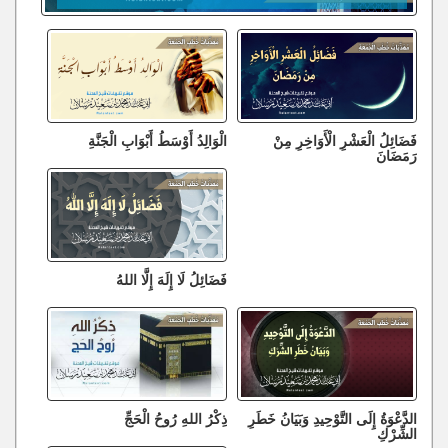
فَضَائِلُ الْعَشْرِ الْأَوَاخِرِ مِنْ
الْوَالِدُ أَوْسَطُ أَبْوَابِ الْجَنَّةِ
رَمَضَانَ
فَضَائِلُ لَا إِلَهَ إِلَّا اللهُ
الدَّعْوَةُ إِلَى التَّوْحِيدِ وَبَيَانُ خَطَرِ
ذِكْرُ اللهِ رُوحُ الْحَجِّ
الشِّرْكِ