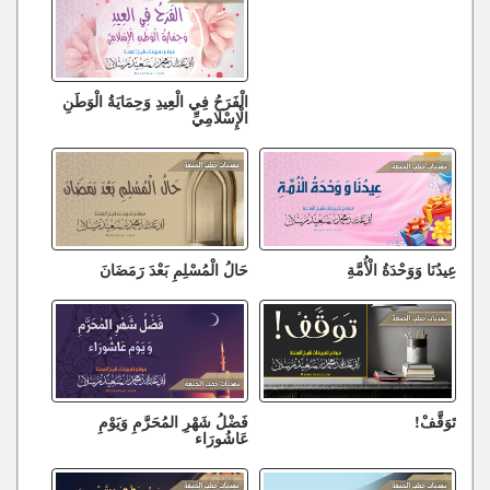
الْفَرَحُ فِي الْعِيدِ وَحِمَايَةُ الْوَطَنِ
الْإِسْلَامِيِّ
عِيدُنَا وَوَحْدَةُ الْأُمَّةِ
حَالُ الْمُسْلِمِ بَعْدَ رَمَضَانَ
تَوَقَّفْ!
فَضْلُ شَهْرِ المُحَرَّمِ وَيَوْمِ
عَاشُورَاء