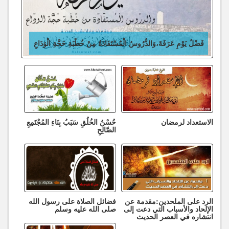
فَضْلُ يَوْمِ عَرَفَةَ،وَالدُّرُوسُ الْمُسْتَفَادَةُ مِنْ خُطْبَةِ حَجَّةِ الْوَدَاعِ
الاستعداد لرمضان
حُسْنُ الخُلُقِ سَبَبُ بِنَاءِ المُجْتَمِعِ
الصَّالِحِ
الرد على الملحدين:مقدمة عن
فضائل الصلاة على رسول الله
الإلحاد والأسباب التي دعت إلى
صلى الله عليه وسلم
انتشاره في العصر الحديث