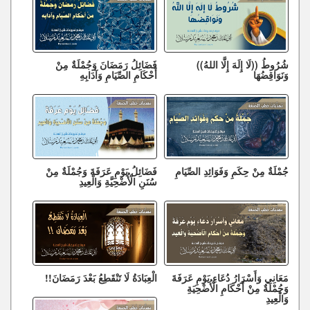
شُرُوطُ ((لَا إِلَهَ إِلَّا اللهُ))
فَضَائِلُ رَمَضَانَ وَجُمْلَةٌ مِنْ
وَنَوَاقِضُهَا
أَحْكَامِ الصِّيَامِ وَآدَابِهِ
جُمْلَةٌ مِنْ حِكَمِ وَفَوَائِدِ الصِّيَامِ
فَضَائِلُ يَوْمِ عَرَفَةَ وَجُمْلَةٌ مِنْ
سُنَنِ الْأُضْحِيَّةِ وَالْعِيدِ
مَعَانِي وَأَسْرَارُ دُعَاءِ يَوْمِ عَرَفَةَ
الْعِبَادَةُ لَا تَنْقَطِعُ بَعْدَ رَمَضَانَ!!
وَجُمْلَةٌ مِنْ أَحْكَامِ الْأُضْحِيَةِ
وَالْعِيدِ