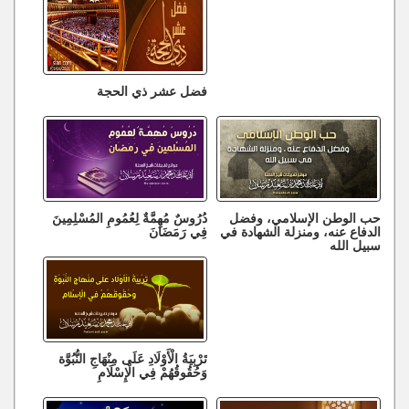
فضل عشر ذي الحجة
حب الوطن الإسلامي، وفضل
دُرُوسٌ مُهِمَّةٌ لِعُمُومِ المُسْلِمِينَ
الدفاع عنه، ومنزلة الشهادة في
فِي رَمَضَانَ
سبيل الله
تَرْبِيَةُ الْأَوْلَادِ عَلَى مِنْهَاجِ النُّبُوَّة
وَحُقُوقُهُمْ فِي الْإِسْلَامِ