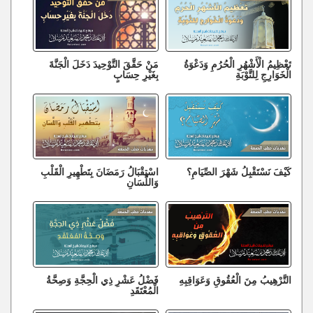
تَعْظِيمُ الْأَشْهُرِ الْحُرُمِ وَدَعْوَةُ
مَنْ حَقَّقَ التَّوْحِيدَ دَخَلَ الْجَنَّةَ
الْخَوَارِجِ لِلتَّوْبَةِ
بِغَيْرِ حِسَابٍ
كَيْفَ نَسْتَقْبِلُ شَهْرَ الصِّيَامِ؟
اسْتِقْبَالُ رَمَضَانَ بِتَطْهِيرِ الْقَلْبِ
وَاللِّسَانِ
التَّرْهِيبُ مِنَ الْعُقُوقِ وَعَوَاقِبِهِ
فَضْلُ عَشْرِ ذِي الْحِجَّةِ وَصِحَّةُ
الْمُعْتَقَدِ