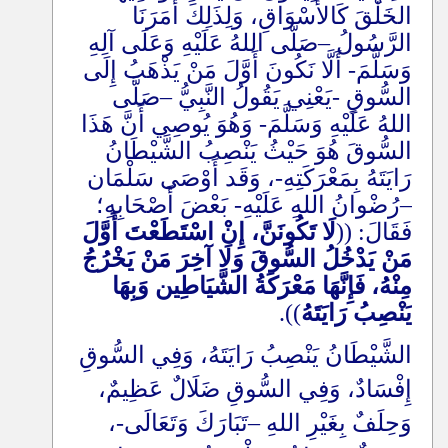
الخَلْقَ كَالأَسْوَاقِ، وَلِذَلِكَ أَمَرَنَا
الرَّسُولُ
–
صَلَّى اللهُ عَلَيْهِ وَعَلَى آلِهِ
وَسَلَّمَ- أَلَّا نَكُونَ أَوَّلَ مَنْ يَذْهَبُ إِلَى
السُّوقِ -يَعْنِي يَقُولُ النَّبِيُّ
–
صَلَّى
اللهُ عَلَيْهِ وَسَلَّمَ- وَهُوَ يُوصِي أَنَّ هَذَا
السُّوقَ هُوَ حَيْثُ يَنْصِبُ الشَّيْطَانُ
رَايَتَهُ بِمَعْرَكَتِهِ-، وَقَد أَوْصَى سَلْمَان
–
رُضْوانُ اللهِ عَلَيْهِ- بَعْضَ أَصْحَابِهِ؛
فَقَالَ: ((
لَا تَكُونَنَّ، إِنْ اسْتَطَعْتَ أَوَّلَ
مَنْ يَدْخُلُ السُّوقَ وَلَا آخِرَ مَنْ يَخْرُجُ
مِنْهُ، فَإِنَّهَا مَعْرَكَةُ الشَّيَاطِين وَبِهَا
يَنْصِبُ رَايَتَهُ
)).
الشَّيْطَانُ يَنْصِبُ رَايَتَهُ، وَفِي السُّوقِ
إِفْسَادٌ، وَفِي السُّوقِ ضَلَالٌ عَظِيمٌ،
وَحِلَفٌ بِغَيْرِ اللهِ
–
تَبَارَكَ وَتَعَالَى-،