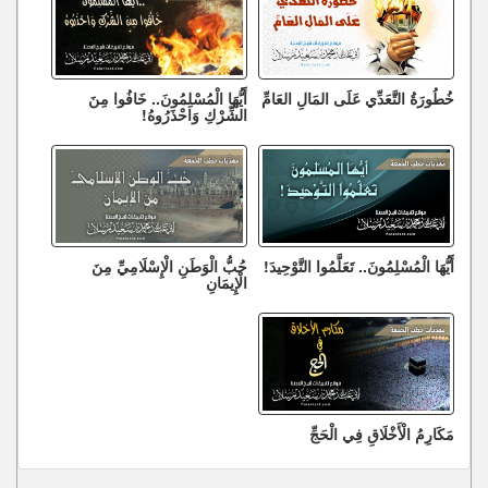
خُطُورَةُ التَّعَدِّي عَلَى المَالِ العَامِّ
أَيُّهَا الْمُسْلِمُونَ.. خَافُوا مِنَ
الشِّرْكِ وَاحْذَرُوهُ!
أَيُّهَا الْمُسْلِمُونَ.. تَعَلَّمُوا التَّوْحِيدَ!
حُبُّ الْوَطَنِ الْإِسْلَامِيِّ مِنَ
الْإِيمَانِ
مَكَارِمُ الْأَخْلَاقِ فِي الْحَجِّ