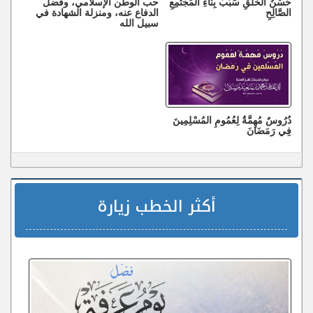
حُسْنُ الخُلُقِ سَبَبُ بِنَاءِ المُجْتَمِعِ
حب الوطن الإسلامي، وفضل
الصَّالِحِ
الدفاع عنه، ومنزلة الشهادة في
سبيل الله
دُرُوسٌ مُهِمَّةٌ لِعُمُومِ المُسْلِمِينَ
فِي رَمَضَانَ
أكثر الخطب زيارة