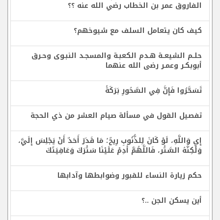
الفاروق عمر بن الخطاب رضي الله عنه ؟؟
كيف كان يتعامل السلف مع شيوخهم؟
حلــم الشيعــة هـدم الكعبـة والمسجـد النبـوى وحـرق
أبوبكـر وعمـر رضى الله عنهما
تَسَحَّرُوا فَإِنَّ فِي السَّحُورِ بَرَكَةً
تفصيل القول في مسألة صيام العشر من ذي الحجة
إِيِ وَاللَّهِ، لَوْ كَانَ لِلذُّنُوبِ رِيحٌ؛ مَا قَدَرَ أَحَدٌ أَنْ يَجْلِسَ إِلَيَّ،
وَلَكِنَّهُ السَّتْر، فَاللَّهُمَّ أَدِمْ عَلَيْنَا سَتْرَكَ وَعَافِيَتَكَ
حكم زيارة النساء للقبور وضوابطها وآدابها
أين يسكن الجن ..؟