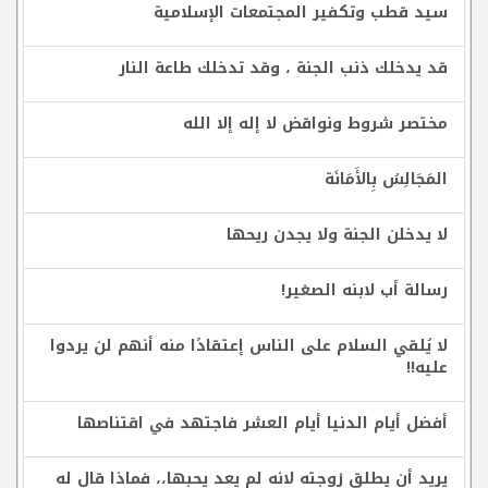
سيد قطب وتكفير المجتمعات الإسلامية
قد يدخلك ذنب الجنة ، وقد تدخلك طاعة النار
مختصر شروط ونواقض لا إله إلا الله
المَجَالِسُ بِالأَمَانَة
لا يدخلن الجنة ولا يجدن ريحها
رسالة أب لابنه الصغير!
لا يُلقي السلام على الناس إعتقادًا منه أنهم لن يردوا
عليه!!
أفضل أيام الدنيا أيام العشر فاجتهد في اقتناصها
يريد أن يطلق زوجته لانه لم يعد يحبها،، فماذا قال له