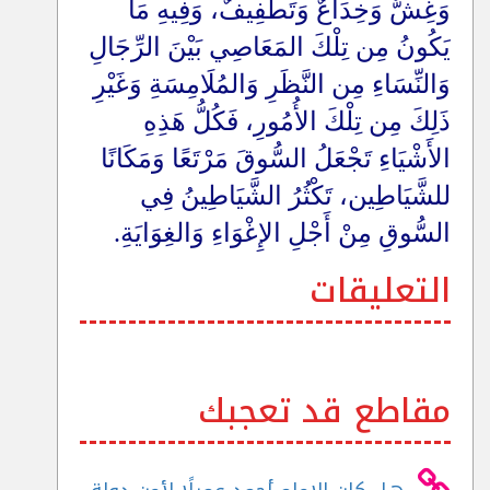
وَغِشٌّ وَخِدَاعٌ وَتَطْفِيفٌ، وَفِيهِ مَا
يَكُونُ مِن تِلْكَ المَعَاصِي بَيْنَ الرِّجَالِ
وَالنِّسَاءِ مِن النَّظَرِ وَالمُلَامِسَةِ وَغَيْرِ
ذَلِكَ مِن تِلْكَ الأُمُورِ، فَكُلُّ هَذِهِ
الأَشْيَاءِ تَجْعَلُ السُّوقَ مَرْتَعًا وَمَكَانًا
للشَّيَاطِين، تَكْثُرُ الشَّيَاطِينُ فِي
السُّوقِ مِنْ أَجْلِ الإِغْوَاءِ وَالغِوَايَةِ.
التعليقات
مقاطع قد تعجبك