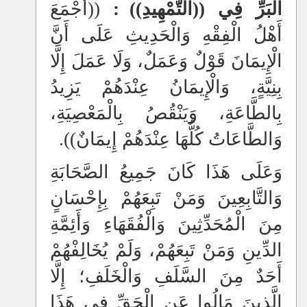
الْبَرِّ فِي ((التَّمْهِيدِ))
:
((أَجْمَعَ
أَهْلُ الْفِقْهِ وَالْحَدِيثِ عَلَى أَنَّ
الْإِيمَانَ قَوْلٌ وَعَمَلٌ، وَلَا عَمَلَ إِلَّا
بِنِيَّةٍ، وَالْإِيمَانُ عِنْدَهُمْ يَزِيدُ
بِالطَّاعَةِ، وَيَنْقُصُ بِالْمَعْصِيَةِ،
وَالطَّاعَاتُ كُلُّهَا عِنْدَهُمْ إِيمَانٌ)).
وَعَلَى هَذَا كَانَ جَمِيعُ الصَّحَابَةِ
وَالتَّابِعِينَ وَمَنْ تَبِعَهُمْ بِإِحْسَانٍ
مِنَ الْمُحَدِّثِينَ وَالْفُقَهَاءِ وَأَئِمَّةِ
الدِّينِ وَمَنْ تَبِعَهُمْ، وَلَمْ يُخَالِفْهُمْ
أَحَدٌ مِنَ السَّلَفِ وَالْخَلَفِ؛ إِلَّا
الَّذِينَ مَالُوا عَنِ الْحَقِّ فِي هَذَا