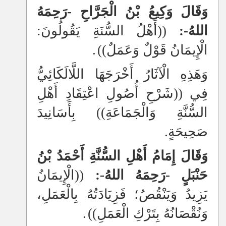
وَقَالَ وَكِيعُ بْنُ الْجَرَّاحِ -رَحِمَهُ
اللهُ-:
((أَهْلُ السُّنَةِ يَقُولُونَ:
الْإِيمَانُ قَوْلٌ وَعَمَلٌ))
.
وَهَذِهِ الْآثَارُ أَخْرَجَهَا اللَّالَكَائِيُّ
فِي ((شَرْحِ أُصُولِ اعْتِقَادِ أَهْلِ
السُّنَّةِ وَالْجَمَاعَةِ)) بِأَسَانِيدَ
صَحِيحَةٍ.
وَقَالَ إِمَامُ أَهْلِ السُّنَّةِ أَحْمَدُ بْنُ
حَنْبَلٍ -رَحِمَهُ اللهُ-:
((الْإِيمَانُ
يَزِيدُ وَيَنْقُصُ؛ فَزِيَادَتُهُ بِالْعَمَلِ،
وَنُقْصَانُهُ بِتَرْكِ الْعَمَلِ))
.