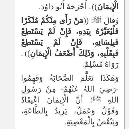
الْإِيمَانَ
))
. أَخْرَجَهُ أَبُو دَاوُدَ.
وَقَالَ ﷺ: ((
مَنْ رَأَى مِنْكُمْ مُنْكَرًا
فَلْيُغَيِّرْهُ بِيَدِهِ، فَإِنْ لَمْ يَسْتَطِعْ
فَبِلِسَانِهِ، فَإِنْ لَمْ يَسْتَطِعْ
فَبِقَلْبِهِ، وَذَلِكَ أَضْعَفُ الْإِيمَانِ
))
.
رَوَاهُ مُسْلِمٌ.
وَهَكَذَا تَعَلَّمَ الصَّحَابَةُ وَفَهِمُوا
-رَضِيَ اللهُ عَنْهُمْ- مِنْ رَسُولِ
اللهِ ﷺ؛ أَنَّ الْإٍيمَانَ اعْتِقَادٌ
وَقَوْلٌ وَعَمَلٌ، يَزِيدُ بِالطَّاعَةِ،
وَيَنْقُصُ بِالْمَعْصِيَةِ.