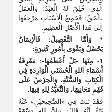
الَّذِي خُلِقَ لَهُ الْعَبْدُ؛ وَالْعَمَلُ
بِالْحَقِّ؛ فَجَمِيعُ الْأَسْبَابِ مَرْجِعُهَا
إِلَى هَذَا الْأَصْلِ الْعَظِيمِ.
* وَأَمَّا التَّفْصِيلُ: فَالْإِيمَانُ
يَحْصُلُ وَيَقْوَى بِأُمُورٍ كَثِيرَةٍ:
1- مِنْهَا -بَلْ أَعْظَمُهَا-: مَعْرِفَةُ
أَسْمَاءِ اللهِ الْحُسْنَى الْوَارِدَةِ فِي
الْكِتَابِ وَالسُّنَّةِ، وَالْحِرْصُ عَلَى
فَهْمِ مَعَانِيهَا، وَالتَّعَبُّدُ لِلهِ فِيهَا.
فَقَدْ ثَبَتَ فِي «الصَّحِيحَيْنِ» عَنْهُ
ﷺ أَنَّهُ قَالَ: «
إِنَّ لِلهِ تِسْعَةً