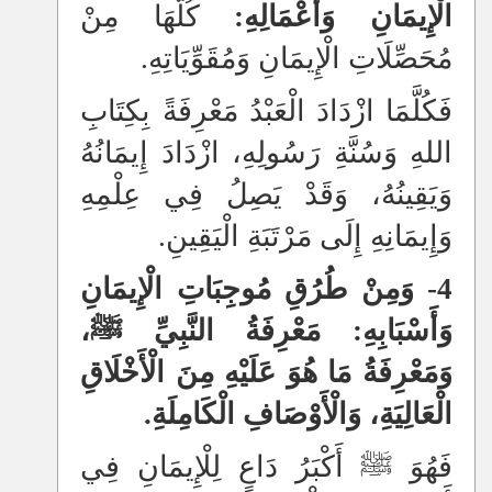
الْإِيمَانِ وَأَعْمَالِهِ:
كُلُّهَا مِنْ
مُحَصِّلَاتِ الْإِيمَانِ وَمُقَوِّيَاتِهِ.
فَكُلَّمَا ازْدَادَ الْعَبْدُ مَعْرِفَةً بِكِتَابِ
اللهِ وَسُنَّةِ رَسُولِهِ، ازْدَادَ إِيمَانُهُ
وَيَقِينُهُ، وَقَدْ يَصِلُ فِي عِلْمِهِ
وَإِيمَانِهِ إِلَى مَرْتَبَةِ الْيَقِينِ.
4- وَمِنْ طُرُقِ مُوجِبَاتِ الْإِيمَانِ
وَأَسْبَابِهِ: مَعْرِفَةُ النَّبِيِّ ﷺ،
وَمَعْرِفَةُ مَا هُوَ عَلَيْهِ مِنَ الْأَخْلَاقِ
الْعَالِيَةِ، وَالْأَوْصَافِ الْكَامِلَةِ.
فَهُوَ ﷺ أَكْبَرُ دَاعٍ لِلْإِيمَانِ فِي