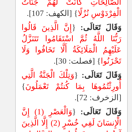
الصَّالِحَاتِ كَانَتْ لَهُمْ جَنَّاتُ
الْفِرْدَوْسِ نُزُلًا
} [الكهف: 107].
وَقَالَ تَعَالَى:
{
إِنَّ الَّذِينَ قَالُوا
رَبُّنَا اللَّهُ ثُمَّ اسْتَقَامُوا تَتَنَزَّلُ
عَلَيْهِمُ الْمَلَائِكَةُ أَلَّا تَخَافُوا وَلَا
تَحْزَنُوا
} [فصلت: 30].
وَقَالَ تَعَالَى:
{
وَتِلْكَ الْجَنَّةُ الَّتِي
أُورِثْتُمُوهَا بِمَا كُنتُمْ تَعْمَلُونَ
}
[الزخرف: 72].
وَقَالَ تَعَالَى:
{
وَالْعَصْرِ (1) إِنَّ
الْإِنسَانَ لَفِي خُسْرٍ (2) إِلَّا الَّذِينَ