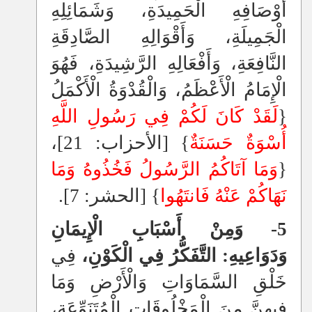
أَوْصَافِهِ الْحَمِيدَةِ، وَشَمَائِلِهِ
الْجَمِيلَةِ، وَأَقْوَالِهِ الصَّادِقَةِ
النَّافِعَةِ، وَأَفْعَالِهِ الرَّشِيدَةِ، فَهُوَ
الْإِمَامُ الْأَعْظَمُ، وَالْقُدْوَةُ الْأَكْمَلُ
{
لَقَدْ كَانَ لَكُمْ فِي رَسُولِ اللَّهِ
أُسْوَةٌ حَسَنَةٌ
} [الأحزاب: 21]،
{
وَمَا آتَاكُمُ الرَّسُولُ فَخُذُوهُ وَمَا
نَهَاكُمْ عَنْهُ فَانتَهُوا
} [الحشر: 7].
5- وَمِنْ أَسْبَابِ الْإِيمَانِ
وَدَوَاعِيهِ: التَّفَكُّرُ فِي الْكَوْنِ،
فِي
خَلْقِ السَّمَاوَاتِ وَالْأَرْضِ وَمَا
فِيهِنَّ مِنَ الْمَخْلُوقَاتِ الْمُتَنَوِّعَةِ،