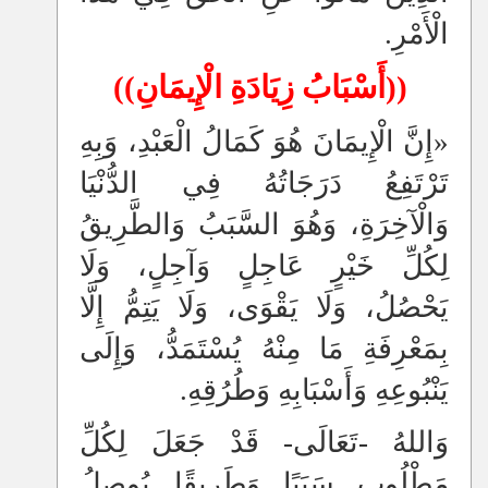
الْأَمْرِ.
((أَسْبَابُ زِيَادَةِ الْإِيمَانِ))
«إِنَّ الْإِيمَانَ هُوَ كَمَالُ الْعَبْدِ، وَبِهِ
تَرْتَفِعُ دَرَجَاتُهُ فِي الدُّنْيَا
وَالْآخِرَةِ، وَهُوَ السَّبَبُ وَالطَّرِيقُ
لِكُلِّ خَيْرٍ عَاجِلٍ وَآجِلٍ، وَلَا
يَحْصُلُ، وَلَا يَقْوَى، وَلَا يَتِمُّ إِلَّا
بِمَعْرِفَةِ مَا مِنْهُ يُسْتَمَدُّ، وَإِلَى
يَنْبُوعِهِ وَأَسْبَابِهِ وَطُرُقِهِ.
وَاللهُ -تَعَالَى- قَدْ جَعَلَ لِكُلِّ
مَطْلُوبٍ سَبَبًا وَطَرِيقًا يُوصِلُ