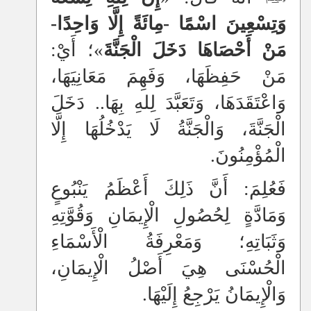
وَتِسْعِينَ اسْمًا -مِائَةً إِلَّا وَاحِدًا-
مَنْ أَحْصَاهَا دَخَلَ الْجَنَّةَ
»؛ أَيْ:
مَنْ حَفِظَهَا، وَفَهِمَ مَعَانِيَهَا،
وَاعْتَقَدَهَا، وَتَعَبَّدَ لِلهِ بِهَا.. دَخَلَ
الْجَنَّةَ، وَالْجَنَّةُ لَا يَدْخُلُهَا إِلَّا
الْمُؤْمِنُونَ.
فَعُلِمَ: أَنَّ ذَلِكَ أَعْظَمُ يَنْبُوعٍ
وَمَادَّةٍ لِحُصُولِ الْإِيمَانِ وَقُوَّتِهِ
وَثَبَاتِهِ؛ وَمَعْرِفَةُ الْأَسْمَاءِ
الْحُسْنَى هِيَ أَصْلُ الْإِيمَانِ،
وَالْإِيمَانُ يَرْجِعُ إِلَيْهَا.