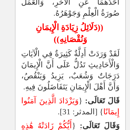
أَحَدُهُمَا عَنِ الْآخَرِ، وَالْعَمَلُ
صُورَةُ الْعِلْمِ وَجَوْهَرُهُ.
((دَلَائِلُ زِيَادَةِ الْإِيمَانِ
وَنُقْصَانِهِ))
لَقَدْ وَرَدَتْ أَدِلَّةٌ كَثِيرَةٌ فِي الْآيَاتِ
وَالْأَحَادِيثِ تَدُلُّ عَلَى أَنَّ الْإِيمَانَ
دَرَجَاتٌ وَشُعَبٌ، يَزِيدُ وَيَنْقُصُ،
وَأَنَّ أَهْلَ الْإِيمَانِ يَتَفَاضَلُونَ فِيهِ.
قَالَ تَعَالَى:
{
وَيَزْدَادَ الَّذِينَ آمَنُوا
إِيمَانًا
} [المدثر: 31].
وَقَالَ تَعَالَى:
{
أَيُّكُمْ زَادَتْهُ هَٰذِهِ