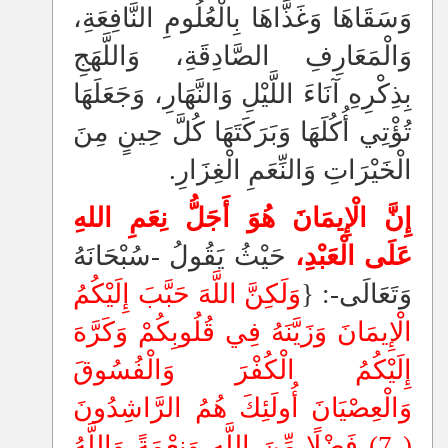
وَسَقَاهَا وَغَذَّاهَا بِالْعُلُومِ النَّافِعَةِ،
وَالْمَعَارِفِ الصَّادِقَةِ، وَاللَّهَجِ
بِذِكْرِهِ آنَاءَ اللَّيْلِ وَالنَّهَارِ، وَجَعَلَهَا
تُؤْتِي أُكُلَهَا وَبَرَكَتَهَا كُلَّ حِينٍ مِنَ
الْخَيْرَاتِ وَالنِّعَمِ الْغِزَارِ.
إِنَّ الْإِيمَانَ هُوَ أَجَلُّ نِعَمِ اللهِ
عَلَى الْعَبْدِ،
حَيْثُ يَقُولُ -سُبْحَانَهُ
وَتَعَالَى-: {
وَلَكِنَّ اللَّهَ حَبَّبَ إِلَيْكُمُ
الْإِيمَانَ وَزَيَّنَهُ فِي قُلُوبِكُمْ وَكَرَّهَ
إِلَيْكُمُ الْكُفْرَ وَالْفُسُوقَ
وَالْعِصْيَانَ أُولَئِكَ هُمُ الرَّاشِدُونَ
( 7) فَضْلًا مِّنَ اللَّهِ وَنِعْمَةً وَاللَّهُ