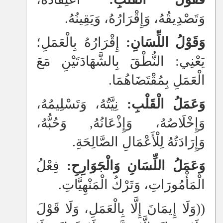
وَتَصْدِيقُهُ، وَإِقْرَارُهُ، وَيَقِينُهُ.
وَقَوْلُ اللِّسَانِ:
إِقْرَارُهُ بِالْعَمَلِ؛
يَعْنِي: النُّطْقَ بِالشَّهَادَتَيْنِ مَعَ
الْعَمَلِ بِمُقْتَضَاهُمَا.
وَعَمَلُ الْقَلْبِ:
نِيَّتُهُ، وَتَسْلِيمُهُ،
وَإِخْلَاصُهُ، وَإِذْعَانُهُ, وَحُبُّهُ،
وَإِرَادَتُهُ لِلْأَعْمَالِ الصَّالِحَةِ.
وَعَمَلُ اللِّسَانِ وَالْجَوَارِحِ:
فِعْلُ
الْمَأْمُورَاتِ، وَتَرْكُ الْمَنْهِيَّاتِ.
((وَلَا إِيمَانَ إِلَّا بِالْعَمَلِ، وَلَا قَوْلَ