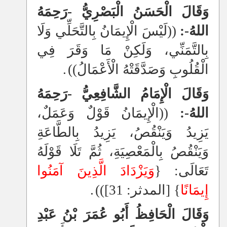
وَقَالَ الْحَسَنُ الْبَصْرِيُّ -رَحِمَهُ
اللهُ-:
((لَيْسَ الْإِيمَانُ بِالتَّحَلِّي وَلَا
بِالتَّمَنِّي، وَلَكِنْ مَا وَقَرَ فِي
الْقُلُوبِ وَصَدَّقَتْهُ الْأَعْمَالُ))
.
وَقَالَ الْإِمَامُ الشَّافِعِيُّ -رَحِمَهُ
اللهُ-:
((الْإِيمَانُ قَوْلٌ وَعَمَلٌ،
يَزِيدُ وَيَنْقُصُ، يَزِيدُ بِالطَّاعَةِ
وَيَنْقُصُ بِالْمَعْصِيَةِ، ثُمَّ تَلَا قَوْلَهُ
تَعَالَى: {
وَيَزْدَادَ الَّذِينَ آمَنُوا
إِيمَانًا
} [المدثر: 31]))
.
وَقَالَ الْحَافِظُ أَبُو عُمَرَ بْنُ عَبْدِ