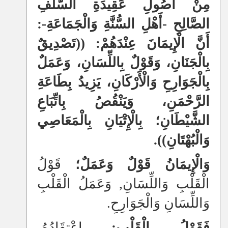
مِنْ أُصُولِ عَقِيدَةِ السَّلَفِ
الصَّالِحِ -أَهْلِ السُّنَّةِ وَالْجَمَاعَةِ-:
أَنَّ الْإِيمَانَ عِنْدَهُمْ: ((تَصْدِيقٌ
بِالْجَنَانِ، وَقَوْلٌ بِاللِّسَانِ، وَعَمَلٌ
بِالْجَوَارِحِ وَالْأَرْكَانِ، يَزِيدُ بِطَاعَةِ
الرَّحْمَنِ، وَيَنْقُصُ بِاتِّبَاعِ
الشَّيْطَانِ؛ بِالْإِتْيَانِ بِالْمَعَاصِي
وَالْبُهْتَانِ)).
وَالْإِيمَانُ قَوْلٌ وَعَمَلٌ؛
قَوْلُ
الْقَلْبِ وَاللِّسَانِ, وَعَمَلُ الْقَلْبِ
وَاللِّسَانِ وَالْجَوَارِحِ.
فَقَوْلُ الْقَلْبِ:
اعْتِقَادُهُ،