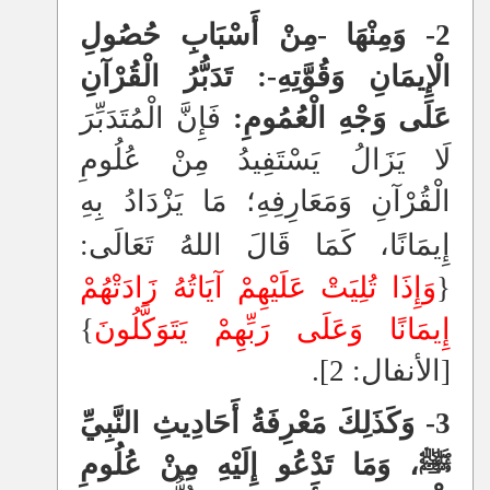
2- وَمِنْهَا -مِنْ أَسْبَابِ حُصُولِ
الْإِيمَانِ وَقُوَّتِهِ-: تَدَبُّرُ الْقُرْآنِ
عَلَى وَجْهِ الْعُمُومِ:
فَإِنَّ الْمُتَدَبِّرَ
لَا يَزَالُ يَسْتَفِيدُ مِنْ عُلُومِ
الْقُرْآنِ وَمَعَارِفِهِ؛ مَا يَزْدَادُ بِهِ
إِيمَانًا، كَمَا قَالَ اللهُ تَعَالَى:
{
وَإِذَا تُلِيَتْ عَلَيْهِمْ آيَاتُهُ زَادَتْهُمْ
إِيمَانًا وَعَلَى رَبِّهِمْ يَتَوَكَّلُونَ
}
[الأنفال: 2].
3- وَكَذَلِكَ مَعْرِفَةُ أَحَادِيثِ النَّبِيِّ
ﷺ، وَمَا تَدْعُو إِلَيْهِ مِنْ عُلُومِ