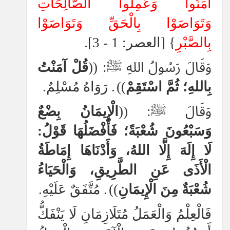
آمَنُوا وَعَمِلُوا الصَّالِحَاتِ
وَتَوَاصَوْا بِالْحَقِّ وَتَوَاصَوْا
بِالصَّبْرِ
} [العصر: 1 - 3].
وَقَالَ رَسُولُ اللهِ ﷺ: ((
قُلْ آمَنْتُ
بِاللهِ؛ ثُمَّ اسْتَقِمْ
))
. رَوَاهُ مُسْلِمٌ.
وَقَالَ ﷺ: ((
الْإِيمَانُ بِضْعٌ
وَسَبْعُونَ شُعْبَةً؛ فَأَفْضَلُهَا قَوْلُ:
لَا إِلَهَ إِلَّا اللهُ، وَأَدْنَاهَا إِمَاطَةُ
الْأَذَى عَنِ الطَّرِيقِ، وَالْحَيَاءُ
شُعْبَةٌ مِنَ الْإِيمَانِ
))
. مُتَّفَقٌ عَلَيْهِ.
فَالْعِلْمُ وَالْعَمَلُ مُتَلَازِمَانِ لَا يَنْفَكُّ