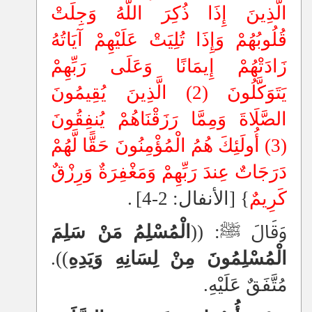
الَّذِينَ إِذَا ذُكِرَ اللَّهُ وَجِلَتْ
قُلُوبُهُمْ وَإِذَا تُلِيَتْ عَلَيْهِمْ آيَاتُهُ
زَادَتْهُمْ إِيمَانًا وَعَلَى رَبِّهِمْ
يَتَوَكَّلُونَ (2) الَّذِينَ يُقِيمُونَ
الصَّلَاةَ وَمِمَّا رَزَقْنَاهُمْ يُنفِقُونَ
(3) أُولَئِكَ هُمُ الْمُؤْمِنُونَ حَقًّا لَّهُمْ
دَرَجَاتٌ عِندَ رَبِّهِمْ وَمَغْفِرَةٌ وَرِزْقٌ
كَرِيمٌ
}
[الأنفال: 2-4]
.
وَقَالَ ﷺ: ((
الْمُسْلِمُ مَنْ سَلِمَ
الْمُسْلِمُونَ مِنْ لِسَانِهِ وَيَدِهِ
)).
مُتَّفَقٌ عَلَيْهِ.