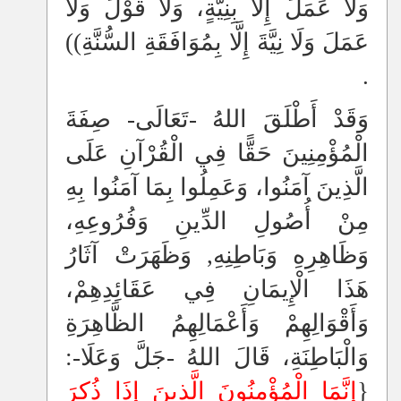
وَلَا عَمَلَ إِلَّا بِنِيَّةٍ، وَلَا قَوْلَ وَلَا
عَمَلَ وَلَا نِيَّةَ إِلَّا بِمُوَافَقَةِ السُّنَّةِ))
.
وَقَدْ أَطْلَقَ اللهُ -تَعَالَى- صِفَةَ
الْمُؤْمِنِينَ حَقًّا فِي الْقُرْآنِ عَلَى
الَّذِينَ آمَنُوا، وَعَمِلُوا بِمَا آمَنُوا بِهِ
مِنْ أُصُولِ الدِّينِ وَفُرُوعِهِ،
وَظَاهِرِهِ وَبَاطِنِهِ, وَظَهَرَتْ آثَارُ
هَذَا الْإِيمَانِ فِي عَقَائِدِهِمْ،
وَأَقْوَالِهِمْ وَأَعْمَالِهِمُ الظَّاهِرَةِ
وَالْبَاطِنَةِ، قَالَ اللهُ -جَلَّ وَعَلَا-:
{
إِنَّمَا الْمُؤْمِنُونَ الَّذِينَ إِذَا ذُكِرَ