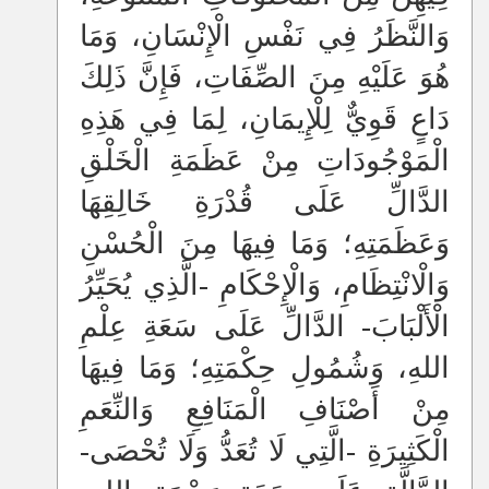
وَالنَّظَرُ فِي نَفْسِ الْإِنْسَانِ، وَمَا
هُوَ عَلَيْهِ مِنَ الصِّفَاتِ، فَإِنَّ ذَلِكَ
دَاعٍ قَوِيٌّ لِلْإِيمَانِ، لِمَا فِي هَذِهِ
الْمَوْجُودَاتِ مِنْ عَظَمَةِ الْخَلْقِ
الدَّالِّ عَلَى قُدْرَةِ خَالِقِهَا
وَعَظَمَتِهِ؛ وَمَا فِيهَا مِنَ الْحُسْنِ
وَالْانْتِظَامِ، وَالْإِحْكَامِ -الَّذِي يُحَيِّرُ
الْأَلْبَابَ- الدَّالِّ عَلَى سَعَةِ عِلْمِ
اللهِ، وَشُمُولِ حِكْمَتِهِ؛ وَمَا فِيهَا
مِنْ أَصْنَافِ الْمَنَافِعِ وَالنِّعَمِ
الْكَثِيرَةِ -الَّتِي لَا تُعَدُّ وَلَا تُحْصَى-