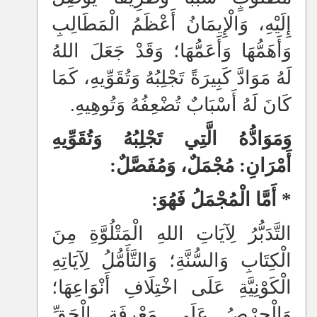
إِلَيْهِ، وَالْإِيمَانُ أَعْظَمُ الْمَطَالِبِ
وَأَهَمُّهَا وَأَعَمُّهَا؛ وَقَدْ جَعَلَ اللهُ
لَهُ مَوَادَّ كَبِيرَةً تَجْلِبُهُ وَتُقَوِّيهِ، كَمَا
كَانَ لَهُ أَسْبَابٌ تُضْعِفُهُ وَتُوهِيهِ.
وَمَوَادُّهُ الَّتِي تَجْلِبُهُ وَتُقَوِّيهِ
أَمْرَانِ: مُجْمَلٌ، وَمُفَصَّلٌ:
* أَمَّا الْمُجْمَلُ فَهُوَ:
التَّدَبُّرُ لِآيَاتِ اللهِ الْمَتْلُوَّةِ مِنَ
الْكِتَابِ وَالسُّنَّةِ؛ وَالتَّأَمُّلُ لِآيَاتِهِ
الْكَوْنِيَّةِ عَلَى اخْتِلَافِ أَنْوَاعِهَا؛
وَالْحِرْصُ عَلَى مَعْرِفَةِ الْحَقِّ