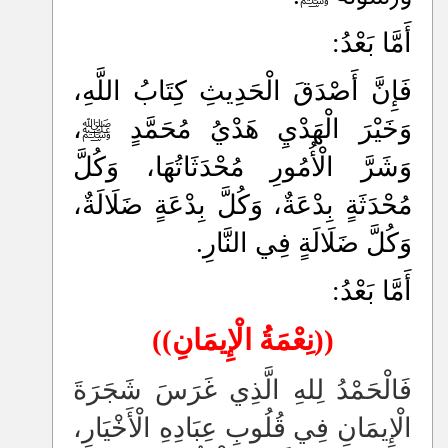
أَمَّا بَعْدُ:
فَإِنَّ أَصْدَقَ الْحَدِيثِ كِتَابُ اللَّهِ،
وَخَيْرَ الْهَدْيِ هَدْيُ مُحَمَّدٍ ﷺ،
وَشَرَّ الْأُمُورِ مُحْدَثَاتُهَا، وَكُلَّ
مُحْدَثَةٍ بِدْعَةٌ، وَكُلَّ بِدْعَةٍ ضَلَالَةٌ،
وَكُلَّ ضَلَالَةٍ فِي النَّارِ.
أَمَّا بَعْدُ:
((نِعْمَةُ الْإِيمَانِ))
فَالْحَمْدُ لِلهِ الَّذِي غَرَسَ شَجَرَةَ
الْإِيمَانِ فِي قُلُوبِ عِبَادِهِ الْأَخْيَارِ،