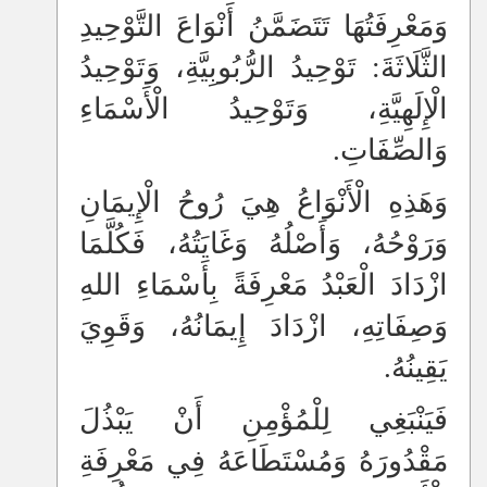
وَمَعْرِفَتُهَا تَتَضَمَّنُ أَنْوَاعَ التَّوْحِيدِ
الثَّلَاثَةَ: تَوْحِيدُ الرُّبُوبِيَّةِ، وَتَوْحِيدُ
الْإِلَهِيَّةِ، وَتَوْحِيدُ الْأَسْمَاءِ
وَالصِّفَاتِ.
وَهَذِهِ الْأَنْوَاعُ هِيَ رُوحُ الْإِيمَانِ
وَرَوْحُهُ، وَأَصْلُهُ وَغَايَتُهُ، فَكُلَّمَا
ازْدَادَ الْعَبْدُ مَعْرِفَةً بِأَسْمَاءِ اللهِ
وَصِفَاتِهِ، ازْدَادَ إِيمَانُهُ، وَقَوِيَ
يَقِينُهُ.
فَيَنْبَغِي لِلْمُؤْمِنِ أَنْ يَبْذُلَ
مَقْدُورَهُ وَمُسْتَطَاعَهُ فِي مَعْرِفَةِ