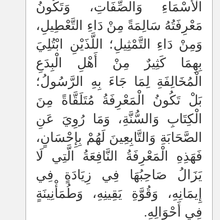
الْأَسْمَاءِ وَالصِّفَاتِ، وَتَكُونُ
مَعْرِفَتُهُ سَالِمَةً مِنْ دَاءِ التَّعْطِيلِ،
وَمِنْ دَاءِ التَّمْثِيلِ؛ اللَّذَيْنِ ابْتُلِيَ
بِهِمَا كَثِيرٌ مِنْ أَهْلِ الْبِدَعِ
الْمُخَالِفَةِ لِمَا جَاءَ بِهِ الرَّسُولُ؛
بَلْ تَكُونُ الْمَعْرِفَةُ مُتَلَقَّاةً مِنَ
الْكِتَابِ وَالسُّنَّةِ، وَمَا رُوِيَ عَنِ
الصَّحَابَةِ وَالتَّابِعِينَ لَهُمْ بِإِحْسَانٍ،
فَهَذِهِ الْمَعْرِفَةُ النَّافِعَةُ الَّتِي لَا
يَزَالُ صَاحِبُهَا فِي زِيَادَةٍ فِي
إِيمَانِهِ، وَقُوَّةِ يَقِينِهِ، وَطُمَأْنِينَةٍ
فِي أَحْوَالِهِ.