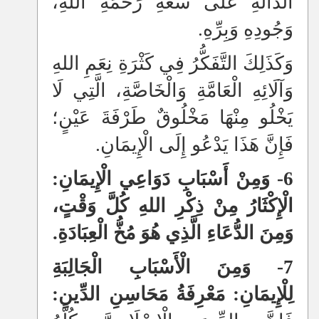
الدَّالَّةِ عَلَى سَعَةِ رَحْمَةِ اللهِ،
وَجُودِهِ وَبِرِّهِ.
وَكَذَلِكَ التَّفَكُّرُ فِي كَثْرَةِ نِعَمِ اللهِ
وَآلَائِهِ الْعَامَّةِ وَالْخَاصَّةِ، الَّتِي لَا
يَخْلُو مِنْهَا مَخْلُوقٌ طَرْفَةَ عَيْنٍ؛
فَإِنَّ هَذَا يَدْعُو إِلَى الْإِيمَانِ.
6- وَمِنْ أَسْبَابِ دَوَاعِي الْإِيمَانِ:
الْإِكْثَارُ مِنْ ذِكْرِ اللهِ كُلَّ وَقْتٍ،
وَمِنَ الدُّعَاءِ الَّذِي هُوَ مُخُّ الْعِبَادَةِ.
7- وَمِنَ الْأَسْبَابِ الْجَالِبَةِ
لِلْإِيمَانِ: مَعْرِفَةُ مَحَاسِنِ الدِّينِ: