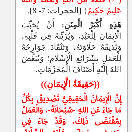
عَلِيمٌ حَكِيمٌ
}
[الحجرات: 7- 8].
هَذِهِ أَكْبَرُ الْمِنَنِ:
أَنْ يُحَبِّبَ
الْإِيمَانَ لِلْعَبْدِ، وَيُزَيِّنَهُ فِي قَلْبِهِ،
وَيُذِيقَهُ حَلَاوَتَهُ، وَتَنْقَادَ جَوَارِحُهُ
لِلْعَمَلِ بِشَرَائِعِ الْإِسْلَامِ؛ وَيُبَغِّضَ
اللهُ إِلَيْهِ أَصْنَافَ الْمُحَرَّمَاتِ.
((حَقِيقَةُ الْإِيمَانِ))
إِنَّ الْإِيمَانَ الْحَقِيقِيَّ تَصْدِيقٌ بِكُلِّ
مَا جَاءَ عَنِ اللهِ -سُبْحَانَهُ-، وَالْعَمَلُ
بِمُقْتَضَى ذَلِكَ، وَقَدْ جَاءَ فِي