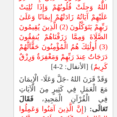
اللَّهُ وَجِلَتْ قُلُوبُهُمْ وَإِذَا تُلِيَتْ
عَلَيْهِمْ آيَاتُهُ زَادَتْهُمْ إِيمَانًا وَعَلَىٰ
رَبِّهِمْ يَتَوَكَّلُونَ (2) الَّذِينَ يُقِيمُونَ
الصَّلَاةَ وَمِمَّا رَزَقْنَاهُمْ يُنفِقُونَ
(3) أُولَٰئِكَ هُمُ الْمُؤْمِنُونَ حَقًّا
لَّهُمْ
دَرَجَاتٌ عِندَ رَبِّهِمْ وَمَغْفِرَةٌ وَرِزْقٌ
كَرِيمٌ
} [الأنفال: 2-4]
وَقَدْ قَرَنَ اللهُ -جَلَّ وَعَلَا- الْإِيمَانَ
مَعَ الْعَمَلِ فِي كَثِيرٍ مِنَ الْآيَاتِ
فِي الْقُرْآنِ الْمَجِيدِ،
فَقَالَ
تَعَالَى:
{
إِنَّ الَّذِينَ آمَنُوا وَعَمِلُوا