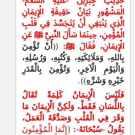
حَدِيثِ جِبْرِيلَ -عَلَيْهِ السَّلَامُ-
الْمَشْهُورِ بَيَانُ حَقِيقَةِ الْإِيمَانِ
الَّذِي يَنْبَغِي أَنْ يَتَجَسَّدَ فِي قَلْبِ
الْمُؤْمِنِ، حِينَمَا سَأَلَ النَّبِيَّ ﷺ عَنِ
الْإِيمَانِ، فَقَالَ ﷺ:
((
أَنْ تُؤْمِنَ
بِاللهِ، وَمَلَائِكَتِهِ، وَكُتُبِهِ، وَرُسُلِهِ،
وَالْيَوْمِ الْآخِرِ، وَتُؤْمِنَ بِالْقَدَرِ
خَيْرِهِ وَشَرِّهِ
))
.
فَلَيْسَ الْإِيمَانُ كَلِمَةً تُقَالُ
بِاللِّسَانِ فَقَطْ، وَلَكِنَّ الْإِيمَانَ مَا
وَقَرَ فِي الْقَلْبِ وَصَدَّقَهُ الْعَمَلُ،
يَقُولُ -سُبْحَانَهُ-:
{
إِنَّمَا الْمُؤْمِنُونَ