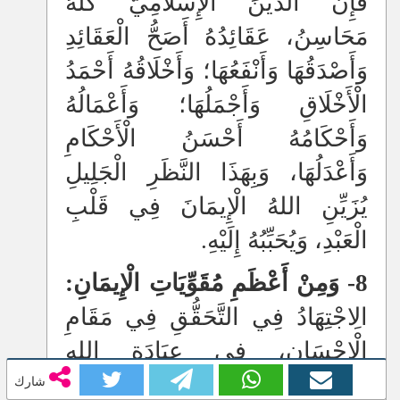
فَإِنَّ الدِّينَ الْإِسْلَامِيَّ كُلَّهُ
مَحَاسِنُ، عَقَائِدُهُ أَصَحُّ الْعَقَائِدِ
وَأَصْدَقُهَا وَأَنْفَعُهَا؛ وَأَخْلَاقُهُ أَحْمَدُ
الْأَخْلَاقِ وَأَجْمَلُهَا؛ وَأَعْمَالُهُ
وَأَحْكَامُهُ أَحْسَنُ الْأَحْكَامِ
وَأَعْدَلُهَا، وَبِهَذَا النَّظَرِ الْجَلِيلِ
يُزَيِّنِ اللهُ الْإِيمَانَ فِي قَلْبِ
الْعَبْدِ، وَيُحَبِّبُهُ إِلَيْهِ.
8- وَمِنْ أَعْظَمِ مُقَوِّيَاتِ الْإِيمَانِ:
الِاجْتِهَادُ فِي التَّحَقُّقِ فِي مَقَامِ
الْإِحْسَانِ، فِي عِبَادَةِ اللهِ
وَالْإِحْسَانِ إِلَى خَلْقِهِ، فَيَجْتَهِدُ أَنْ
شارك