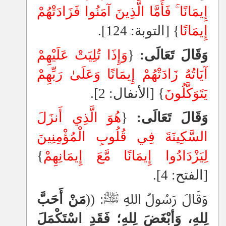
إِيمَانًا
ۚ
فَأَمَّا الَّذِينَ آمَنُوا فَزَادَتْهُمْ
إِيمَانًا
} [التوبة: 124].
وَقَالَ تَعَالَى:
{
وَإِذَا تُلِيَتْ عَلَيْهِمْ
آيَاتُهُ زَادَتْهُمْ إِيمَانًا وَعَلَىٰ رَبِّهِمْ
يَتَوَكَّلُونَ
} [الأنفال: 2].
وَقَالَ تَعَالَى:
{
هُوَ الَّذِي أَنزَلَ
السَّكِينَةَ فِي قُلُوبِ الْمُؤْمِنِينَ
لِيَزْدَادُوا إِيمَانًا مَّعَ إِيمَانِهِمْ
}
[الفتح: 4].
وَقَالَ رَسُولُ اللهِ ﷺ: ((
مَنْ أَحَبَّ
لِلهِ، وَأبْغَضَ لِلهِ؛ فَقَدِ اسْتَكْمَلَ