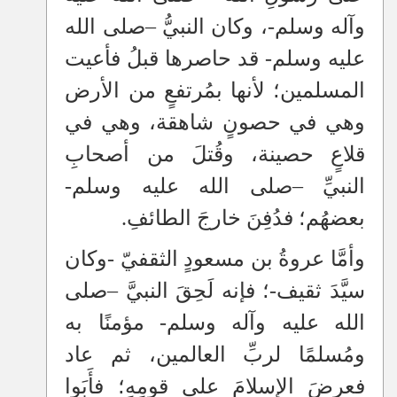
وآله وسلم-، وكان النبيُّ
–
صلى الله
عليه وسلم- قد حاصرها قبلُ فأعيت
المسلمين؛ لأنها بمُرتفعٍ من الأرض
وهي في حصونٍ شاهقة، وهي في
قلاعٍ حصينة، وقُتلَ من أصحابِ
النبيِّ
–
صلى الله عليه وسلم-
بعضهُم؛ فدُفِنَ خارجَ الطائفِ.
وأمَّا عروةُ بن مسعودٍ الثقفيّ -وكان
سيَّدَ ثقيف-؛ فإنه لَحِقَ النبيَّ
–
صلى
الله عليه وآله وسلم- مؤمنًا به
ومُسلمًا لربِّ العالمين، ثم عاد
فعرضَ الإسلامَ على قومِهِ؛ فأَبَوا