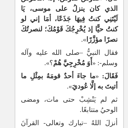
الذي كان ينزلُ على موسى، يَا
لَيْتَنِي كنتُ فِيهَا جَذَعًا، أمَا إني لو
كنتُ حيًّا إذ يُخْرِجُكَ قَوْمُكَ؛ لنصرتُكَ
نصرًا مؤزَّرًا
».
فقال النبيُّ
–
صلى الله عليه وآله
وسلم-: «
أَوَ مُخْرِجِيَّ هُمْ
؟».
فَقَالَ:
«
ما جاءَ أحدٌ قومَهُ بمِثْلِ ما
أتيتَ به إلَّا عُوديَ
».
ثم لم يَنْشِبْ حتى مات، ومضى
الوحيُ متتابعًا.
أنزلَ اللهُ
–
تبارك وتعالى- القرآنَ