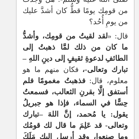
من قومِك يومًا قطُّ كان أشدَّ عليك
من يومِ أُحُد؟
قال: «
لقد لقيتُ من قومِك، وأشدُّ
ما كان من ذلك لمَّا ذهبتُ إلى
الطائفِ لدعوةِ ثقيفٍ إلى دينِ اللهِ
–
تبارك وتعالى-،
فكان منهم ما هو
معلوم، قال:
فذهبتُ مغمومًا فلم
أستفق إلَّا بقرنِ الثعالب، فسمعتُ
حِسًّا في السماء، فإذا هو جبريلُ
يقول: يا مُحمد، إنَّ اللهَ
–
تبارك
وتعالى- قد عَلِمَ ما قال لك قومُك
وما صنعوا، وقد أرسل إليك مَلَكَ