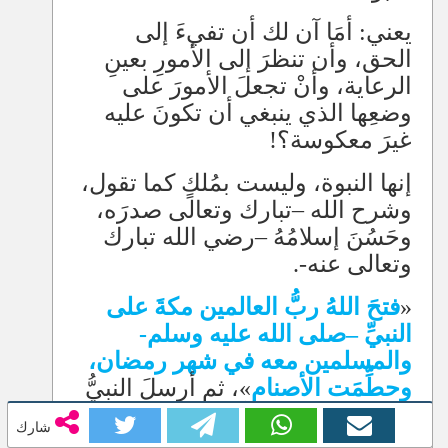
يعني: أمَا آن لك أن تفيءَ إلى
الحق، وأن تنظرَ إلى الأمورِ بعينِ
الرعاية، وأنْ تجعلَ الأمورَ على
وضعِها الذي ينبغي أن تكونَ عليه
غيرَ معكوسة؟!
إنها النبوة، وليست بمُلكٍ كما تقول،
وشرح الله
–
تبارك وتعالى صدرَه،
وحَسُنَ إسلامُهُ
–
رضي الله تبارك
وتعالى عنه-.
«
فتحَ اللهُ ربُّ العالمين مكةَ على
النبيِّ
–
صلى الله عليه وسلم-
والمسلمين معه في شهر رمضان،
وحطِّمَت الأصنام
»، ثم أرسلَ النبيُّ
–
صلى الله عليه وآله وسلم- في
شارك
السنة التاسعة مَن هدمَ اللات،