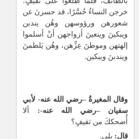
بالطائف، فلمَّا طلعوا على ثقيفٍ؛
خرجن النساءُ حُسَّرًا، قد حسرنَ عن
شعورهن ورؤوسهن وهُن يندبن
ويبكينَ وينعينَ أزواجهن أنْ أسلموا
إلهتهن وموطنَ عِزِّهن، وهُن يَلطمنَ
ويندبنَ ويبكين.
وقال المغيرةُ
–
رضي الله عنه- لأبي
سفيان
–
رضي الله عنه-:
ألا
أُضحككَ من ثقيفٍ؟
قال:
بلى.