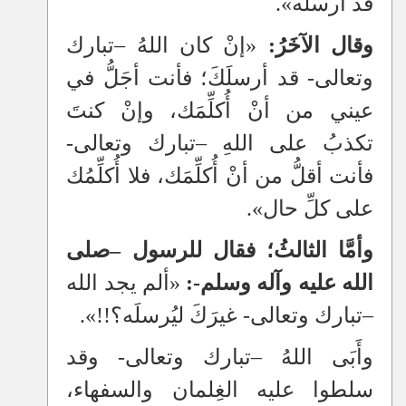
قد أرسلَه».
وقال الآخَرُ:
«إنْ كان اللهُ
–
تبارك
وتعالى- قد أرسلَكَ؛ فأنت أجَلُّ في
عيني من أنْ أُكلِّمَك، وإنْ كنتَ
تكذبُ على اللهِ
–
تبارك وتعالى-
فأنت أقلُّ من أنْ أُكلِّمَك، فلا أُكلِّمُك
على كلِّ حال».
وأمَّا الثالثُ؛ فقال للرسول
–
صلى
الله عليه وآله وسلم-:
«ألم يجد الله
–
تبارك وتعالى- غيرَكَ ليُرسلَه؟!!».
وأَبَى اللهُ
–
تبارك وتعالى- وقد
سلطوا عليه الغِلمان والسفهاء،