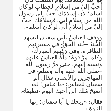
فو الله لإسلامك يوم أسلمتَ كان
أحبَّ إليَّ من إسلامِ الخطابِ لو كان
أسلم؛ لأن إسلامَك أحبُّ إلى رسول
الله من إسلامِ أبي، فإسلامُك أحبُّ
إليَّ من إسلامِ أبي لو كان أسلم».
ووقف العباسُ بأبي سفيان ليشهدَ
الجُندَ
–
جُند الحقِّ- في مسيرتِهم
الظافرة، وفي رَكْبِهم المبارك،
وكلما مرَّ قومٌ؛ دلَّهُ العباسُ عليهم
ونسبه إليهم، حتى مرَّ رسول الله
–
صلى الله عليه وآله وسلم- في
المهاجرين والأنصار، فقال أبو
سفيان للعباس: «يا عباس؛ لقد
أصبحَ مُلك ابن أخيك اليوم عظيمًا».
فقال:
«ويحك يا أبا سفيان؛ إنها
النبوة».