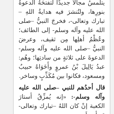
يتلمسُ مجالًا جديدًا لتفتحَهُ الدعوةُ
بنورِها، ولتُنشرَ فيه هدايةُ اللهِ
–
تبارك وتعالى-، فخرجَ النبيُّ
–
صلى
الله عليه وآله وسلم- إلى الطائف؛
وعُظْمُ أهلِها مِن ثقيف، وعرضَ
النبيُّ
–
صلى الله عليه وآله وسلم-
الدعوةَ على ثلاثةٍ من سادتِها؛ وهُم:
عبدُ يَالِيلَ بْنُ عمروٍ وأَخَوَاهُ حبيبٌ
ومسعود، فكانوا بين مُكَذِّبٍ وساخر.
قال أحدُهم للنبي
–
صلى الله عليه
وآله وسلم-:
«إنه يُمزِّقُ أستارَ
الكعبة إنْ كان اللهُ
–
تبارك وتعالى-