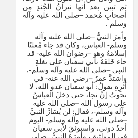
ثم تبين بعد أنها نيرانُ الجُندِ من
أصحابِ مُحمد
–
صلى الله عليه وآله
وسلم-.
وأمرَ النبيُّ
–
صلى الله عليه وآله
وسلم- العباس، وكان قد جاء مُعلنًا
إسلامَهُ وهو
–
رضوان الله عليه- قد
جاء خَلفَهُ بأبي سفيان على بغلةِ
النبي
–
صلى الله عليه وآله وسلم-،
واشتدَّ عمرُ
–
رضي الله عنه- في
أثرِهِ يقولُ: أبو سفيان عدو الله، لا
نجوتُ إنْ نجا، حتى دخلَ العباسُ
على رسول الله
–
صلى الله عليه
وآله وسلم-، فقال: لن يُسَارَّ النبيَّ
–
صلى الله عليه وآله وسلم- اليوم
أحدٌ دوني، واستوثقَ لأبي سفيان
في المواثيق، وأمرَهُ النبيُّ
–
صلى