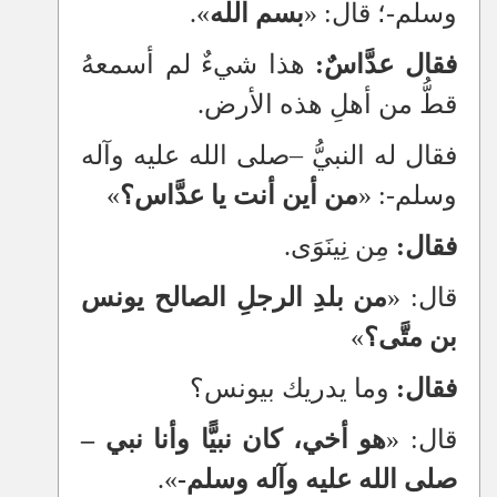
وسلم-؛ قال: «
بسم الله
».
فقال عدَّاسٌ:
هذا شيءٌ لم أسمعهُ
قطُّ من أهلِ هذه الأرض.
فقال له النبيُّ
–
صلى الله عليه وآله
وسلم-: «
من أين أنت يا عدَّاس؟
»
فقال:
مِن نِينَوَى.
قال: «
من بلدِ الرجلِ الصالح يونس
بن متَّى؟
»
فقال:
وما يدريك بيونس؟
قال: «
هو أخي، كان نبيًّا وأنا نبي
–
صلى الله عليه وآله وسلم-
».