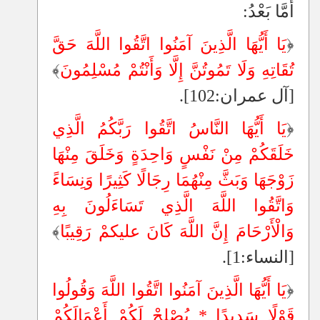
أَمَّا بَعْدُ:
﴿
يَا أَيُّهَا الَّذِينَ آمَنُوا اتَّقُوا اللَّهَ حَقَّ
تُقَاتِهِ وَلَا تَمُوتُنَّ إِلَّا وَأَنْتُمْ مُسْلِمُونَ
﴾
[آل عمران:102].
﴿
يَا أَيُّهَا النَّاسُ اتَّقُوا رَبَّكُمُ الَّذِي
خَلَقَكُمْ مِنْ نَفْسٍ وَاحِدَةٍ وَخَلَقَ مِنْهَا
زَوْجَهَا وَبَثَّ مِنْهُمَا رِجَالًا كَثِيرًا وَنِسَاءً
وَاتَّقُوا اللَّهَ الَّذِي تَسَاءَلُونَ بِهِ
وَالْأَرْحَامَ إِنَّ اللَّهَ كَانَ عليكمْ رَقِيبًا
﴾
[النساء:1].
﴿
يَا أَيُّهَا الَّذِينَ آمَنُوا اتَّقُوا اللَّهَ وَقُولُوا
قَوْلًا سَدِيدًا * يُصْلِحْ لَكُمْ أَعْمَالَكُمْ