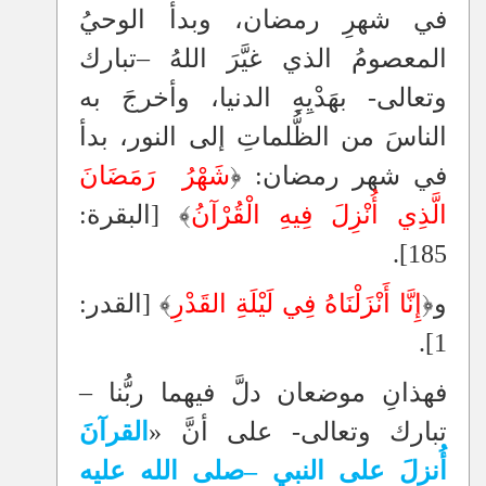
في شهرِ رمضان، وبدأ الوحيُ
المعصومُ الذي غيَّرَ اللهُ
–
تبارك
وتعالى- بهَدْيِهِ الدنيا، وأخرجَ به
الناسَ من الظُّلماتِ إلى النور، بدأ
في شهر رمضان: ﴿
شَهْرُ رَمَضَانَ
الَّذِي أُنْزِلَ فِيهِ الْقُرْآنُ
﴾ [البقرة:
185].
و﴿
إِنَّا أَنْزَلْنَاهُ فِي لَيْلَةِ القَدْرِ
﴾ [القدر:
1].
فهذانِ موضعان دلَّ فيهما ربُّنا
–
تبارك وتعالى- على أنَّ «
القرآنَ
أُنزلَ على النبي
–
صلى الله عليه