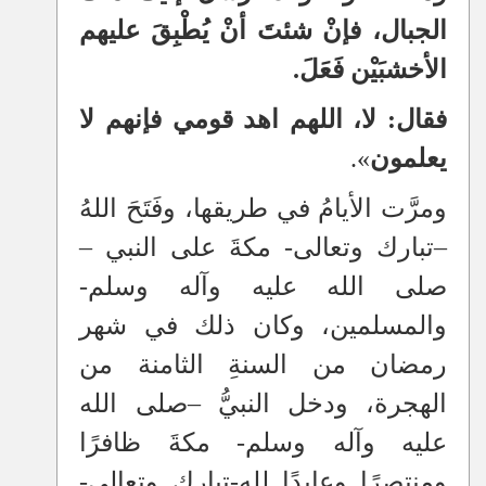
الجبال، فإنْ شئتَ أنْ يُطْبِقَ عليهم
الأخشبَيْن فَعَلَ.
فقال: لا، اللهم اهد قومي فإنهم لا
يعلمون
».
ومرَّت الأيامُ في طريقها، وفَتَحَ اللهُ
–
تبارك وتعالى- مكةَ على النبي
–
صلى الله عليه وآله وسلم-
والمسلمين، وكان ذلك في شهر
رمضان من السنةِ الثامنة من
الهجرة، ودخل النبيُّ
–
صلى الله
عليه وآله وسلم- مكةَ ظافرًا
ومنتصرًا وعابدًا للهِ-تبارك وتعالى-