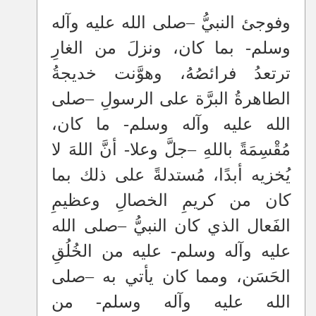
وفوجئ النبيُّ
–
صلى الله عليه وآله
وسلم- بما كان، ونزلَ من الغارِ
ترتعدُ فرائصُهُ، وهوَّنت خديجةُ
الطاهرةُ البرَّة على الرسولِ
–
صلى
الله عليه وآله وسلم- ما كان،
مُقْسِمَةً باللهِ
–
جلَّ وعلا- أنَّ اللهَ لا
يُخزيه أبدًا، مُستدلةً على ذلك بما
كان من كريمِ الخصالِ وعظيمِ
الفَعال الذي كان النبيُّ
–
صلى الله
عليه وآله وسلم- عليه من الخُلُقِ
الحَسَن، ومما كان يأتي به
–
صلى
الله عليه وآله وسلم- من