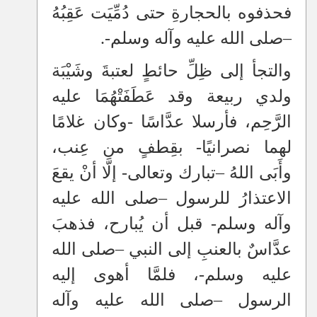
فحذفوه بالحجارةِ حتى دُمِّيَت عَقِبُهُ
–
صلى الله عليه وآله وسلم-.
والتجأ إلى ظِلِّ حائطٍ لعتبةَ وشَيْبَة
ولدي ربيعة وقد عَطَفَتْهُمَا عليه
الرَّحِم، فأرسلا عدَّاسًا -وكان غلامًا
لهما نصرانيًا- بقِطفٍ من عِنب،
وأَبَى اللهُ
–
تبارك وتعالى- إلَّا أنْ يقعَ
الاعتذارُ للرسول
–
صلى الله عليه
وآله وسلم- قبل أن يُبارح، فذهبَ
عدَّاسٌ بالعنبِ إلى النبي
–
صلى الله
عليه وسلم-، فلمَّا أهوى إليه
الرسول
–
صلى الله عليه وآله