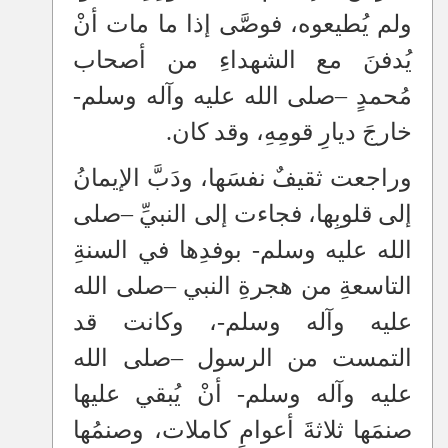
ولم يُطيعوه، فوصَّى إذا ما مات أنْ
يُدفنَ مع الشهداءِ من أصحاب
مُحمدٍ
–
صلى الله عليه وآله وسلم-
خارجَ ديارِ قومِهِ، وقد كان.
وراجعت ثقيفٌ نفسَها، ودَبَّ الإيمانُ
إلى قلوبِها، فجاءت إلى النبيِّ
–
صلى
الله عليه وسلم- بوفدِها في السنةِ
التاسعةِ من هجرةِ النبي
–
صلى الله
عليه وآله وسلم-، وكانت قد
التمست من الرسول
–
صلى الله
عليه وآله وسلم- أنْ يُبقي عليها
صنمَها ثلاثةَ أعوامٍ كاملات، وصنمُها