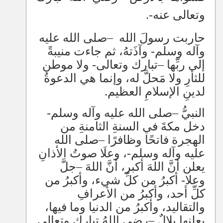
وتعالى عنه-.
حاربت رسولَ الله
–
صلى الله عليه
وآله وسلم- وآذَتهُ، ثم جاءت منيبةً
إلى ربِّها
–
تبارك وتعالى- ولا موطن
للثأرِ ولا مَحلَّ له، وإنما هي الدعوةُ
لدينِ الإسلامِ العظيم.
النبيُّ
–
صلى الله عليه وآله وسلم-
دخل مكةَ في السنةِ الثامنةِ من
الهجرة فاتحًا وظافرًا
–
صلى الله
عليه وآله وسلم-، وعلَا صوتُ الأذانِ
يعلن أنَّ اللهَ أكبر، أنَّ اللهَ
–
جلَّ
وعلا- أكبرُ من كلِّ شيء، وأكبرُ من
كلِّ أحد، وأكبرُ من الأعرافِ
والتقاليد، وأكبرُ من الدنيا وما فيها،
يعلنها بلالٌ
–
رضي اللهُ تبارك وتعالى