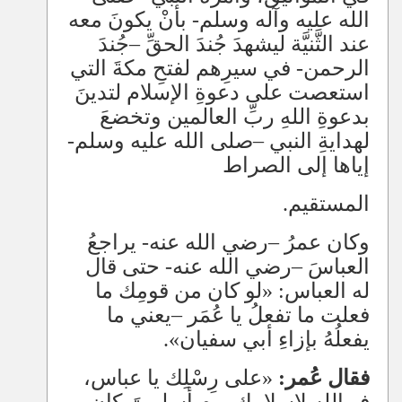
الله عليه وآله وسلم- بأنْ يكونَ معه
عند الثَّنيَّة ليشهدَ جُندَ الحقِّ
–
جُندَ
الرحمن- في سيرِهم لفتحِ مكةَ التي
استعصت على دعوةِ الإسلام لتدينَ
بدعوةِ اللهِ ربِّ العالمين وتخضعَ
لهدايةِ النبي
–
صلى الله عليه وسلم-
إياها إلى الصراط
المستقيم.
وكان عمرُ
–
رضي الله عنه- يراجعُ
العباسَ
–
رضي الله عنه- حتى قال
له العباس: «لو كان من قومِك ما
فعلت ما تفعلُ يا عُمَر
–
يعني ما
يفعلُهُ بإزاءِ أبي سفيان».
فقال عُمر:
«على رِسْلِك يا عباس،