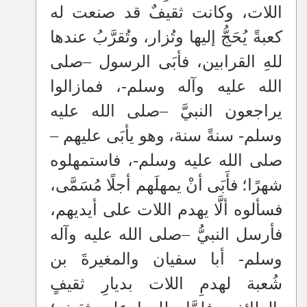
اللات، وكانت ثقيفٌ قد صنعت له
كعبةً يُحَجُّ إليها وتُزار، وتُقرَّبُ عندها
للهِ القرابين، فأبَى الرسول
–
صلى
الله عليه وآله وسلم-، فمازالوا
يراجعون النبيَّ
–
صلى الله عليه
وسلم- سنةً سنة، وهو يأبَى عليهم
–
صلى الله عليه وسلم-، فاستمهلوه
شهرًا؛ فأَبَى أنْ يمهلَهم أجلًا مُسَمَّى،
فسألوه ألَّا يهدم اللات على أيديهم،
فأرسل النبيُّ
–
صلى الله عليه وآله
وسلم- أبا سفيان والمغيرةَ بن
شُعبة لهدمِ اللات بديارِ ثقيفٍ