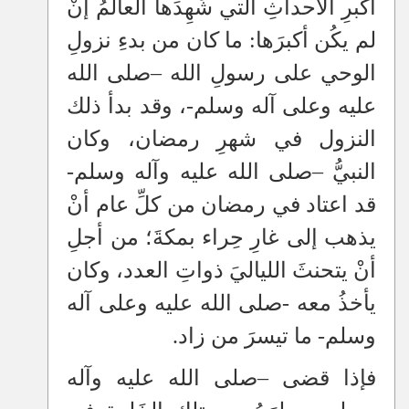
أكبرِ الأحداثِ التي شَهِدَها العالَمُ إنْ
لم يكُن أكبرَها: ما كان من بدءِ نزولِ
الوحي على رسولِ الله
–
صلى الله
عليه وعلى آله وسلم-، وقد بدأ ذلك
النزول في شهرِ رمضان، وكان
النبيُّ
–
صلى الله عليه وآله وسلم-
قد اعتاد في رمضان من كلِّ عام أنْ
يذهب إلى غارِ حِراء بمكةَ؛ من أجلِ
أنْ يتحنثَ اللياليَ ذواتِ العدد، وكان
يأخذُ معه
-
صلى الله عليه وعلى آله
وسلم- ما تيسرَ من زاد.
فإذا قضى
–
صلى الله عليه وآله