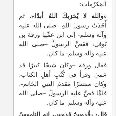
المَكرُمات:
«
والله لا يُخزيكَ اللهُ أبدًا
»، ثم
أَخَذَتْ رسولَ اللهِ
–
صلى الله عليه
وآله وسلم- إلى ابنِ عمِّها ورقةَ بنِ
نَوفل، فقصَّ الرسولُ
–
صلى الله
عليه وآله وسلم- ما كان.
فقال ورقة
–
وكان شيخًا كبيرًا قد
عميَ وقرأ في كُتُبِ أهلِ الكتاب،
وكان منتظرًا مَقدمَ النبي الخَاتم-،
فلمَّا قصَّ عليه الرسولُ
–
صلى الله
عليه وآله وسلم- ما كان.
قال:
«
قُدوسٌ قدوس، إنه الناموسُ