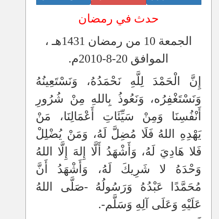
»
الدرس الأول : «رَمَضاَنُ شَهْرُ مَكَارِمِ الْأَخْلَاقِ»
حدث في رمضان
»
الدرس السابع والعشرون : «الْعَفْوُ وَكَظْمُ الغَيْظِ»
الجمعة 10 من رمضان 1431هـ ،
»
بِنَاءُ الْوَعْيِ لِمُوَاجَهَةِ الْإِشَاعَاتِ
الموافق 20-8-2010م.
»
حِكْمَةُ اللهِ فِي اسْتِخْلَافِهِ الْإِنْسَانَ فِي الْأَرْضِ
إِنَّ الْحَمْدَ لِلَّهِ نَحْمَدُهُ، وَنَسْتَعِينُهُ
»
ثَمَرَاتُ الْإِيجَابِيَّةِ
وَنَسْتَغْفِرُه، وَنَعُوذُ بِاللهِ مِنْ شُرُورِ
»
حُسْنُ الْخُلُقِ مَنْهَجٌ عَمَلِيٌّ فِي حَيَاةِ النَّبِيِّ ﷺ
أَنْفُسِنَا وَمِنْ سَيِّئَاتِ أَعْمَالِنَا، مَنْ
»
اتَّقُوا اللهَ فِي صَخْرَتَيِ الْإسْلَامِ -مِصْرَ وَبِلَادِ الْحَرَمَيْنِ-
يَهْدِهِ اللهُ فَلَا مُضِلَّ لَهُ، وَمَنْ يُضْلِلْ
فَلا هَادِيَ لَهُ، وَأَشْهَدُ أَلَّا إِلهَ إِلَّا اللهُ
وَحْدَهُ لا شَرِيكَ لَهُ، وَأَشْهَدُ أَنَّ
مُحَمَّدًا عَبْدُهُ وَرَسُولُهُ -صَلَّى اللهُ
عَلَيْهِ وَعَلَى آلِهِ وَسَلَّم-.