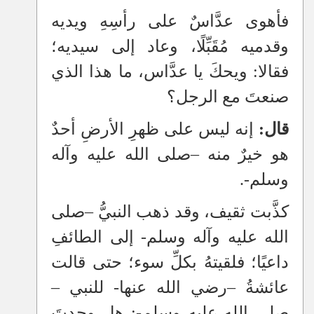
فأهوى عدَّاسٌ على رأسِهِ ويديه
وقدميه مُقَبِّلًا، وعاد إلى سيديه؛
فقالا: ويحكَ يا عدَّاس، ما هذا الذي
صنعتَ مع الرجل؟
قال:
إنه ليس على ظهرِ الأرضِ أحدٌ
هو خيرٌ منه
–
صلى الله عليه وآله
وسلم-.
كذَّبت ثقيف، وقد ذهب النبيُّ
–
صلى
الله عليه وآله وسلم- إلى الطائفِ
داعيًا؛ فلقيتهُ بكلِّ سوء؛ حتى قالت
عائشةُ
–
رضي الله عنها- للنبي
–
صلى الله عليه وسلم-: هل وجدتَ