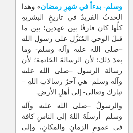
وسلم- بدءاً في شهرِ رمضان
» وهذا
الحدثُ الفريدُ في تاريخِ البشريةِ
كلِّها كان فارقًا بين عهدين؛ بين ما
قبلَ الوحي المُنَزَّلِ على رسولِ الله
–
صلى الله عليه وآله وسلم- وما
بعدَ ذلك؛ لأن الرسالةَ الخَاتمة؛ لأن
رسالة الرسول
–
صلى الله عليه
وآله وسلم- هي آخرُ رسالاتِ اللهِ
–
تبارك وتعالى- إلى أهلِ الأرض.
والرسولُ
–
صلى الله عليه وآله
وسلم- أرسلَهُ اللهُ إلى الناسِ كافة
في عمومِ الزمانِ والمكانِ، وإلى