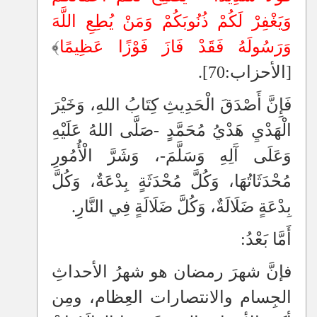
وَيَغْفِرْ لَكُمْ ذُنُوبَكُمْ وَمَنْ يُطِعِ اللَّهَ
وَرَسُولَهُ فَقَدْ فَازَ فَوْزًا عَظِيمًا
﴾
[الأحزاب:70].
فَإِنَّ أَصْدَقَ الْحَدِيثِ كِتَابُ اللهِ، وَخَيْرَ
الْهَدْيِ هَدْيُ مُحَمَّدٍ -صَلَّى اللهُ عَلَيْهِ
وَعَلَى آَلِهِ وَسَلَّمَ-، وَشَرَّ الْأُمُورِ
مُحْدَثَاتُهَا، وَكُلَّ مُحْدَثَةٍ بِدْعَةٌ، وَكُلَّ
بِدْعَةٍ ضَلَالَةٌ، وَكُلَّ ضَلَالَةٍ فِي النَّارِ.
أَمَّا بَعْدُ:
فإنَّ شهرَ رمضان هو شهرُ الأحداثِ
الجِسام والانتصارات العِظام، ومِن