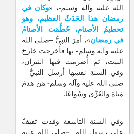
الله عليه وآله وسلم-، «
وكان في
رمضان هذا الحَدَثُ العظيم، وهو
تحطيمُ الأصنام، حُطِّمَت الأصنامُ
في رمضان
»، أمرَ النبيُّ
–
صلى الله
عليه وآله وسلم- بها فأُخرجت خارجَ
البيت، ثم أُضرمت فيها النيران،
وفي السنةِ نفسِها أرسلَ النبيُّ
–
صلى الله عليه وآله وسلم- مَن هدمَ
مَناة والعُزَّى وسُواعًا.
وفي السنةِ التاسعة وفدت ثقيفٌ
على رسولِ الله
–
صلى الله عليه