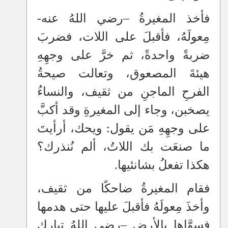
فأخذ المغيرةُ
–
رضي اللهُ عنه-
مِعولَهُ، فأقبلَ على اللات، فضربَ
ضربةً واحدةً، ثم خرَّ على وجهِهِ
هيئةَ المصعوق، وتعالت صيحةُ
الفرحِ الماجنِ من ثقيف، والنساءُ
يصخبن، وجاء إلى المغيرةِ وقد أكبَّ
على وجهِهِ مَن يقول: ويحك، أرأيتَ
ما صنعَت بك اللاتُ، ألم نُنذرك؟
هكذا تفعلُ بشانئيها.
فقام المغيرةُ ضاحكًا من ثقيف،
وأخذَ مِعولَهُ فأقبلَ عليها حتى هدمها
فسوَّاها بالأرض
–
رضي اللهُ تبارك