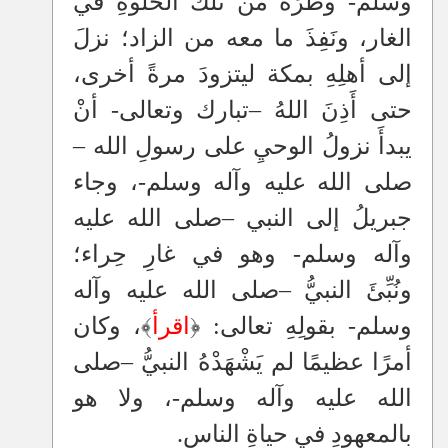
وسلم- وطرَهُ من تلك الخَلوةِ في
الغار، ونَفِذَ ما معه من الزاد؛ نزلَ
إلى أهلِهِ بمكة ليتزودَ مرةً أخرى،
حتى أَذِنَ اللهُ
–
تبارك وتعالى- أنْ
يبدأَ نزولُ الوحيِ على رسولِ الله
–
صلى الله عليه وآله وسلم-، وجاء
جبريلُ إلى النبي
–
صلى الله عليه
وآله وسلم- وهو في غارِ حِراء؛
ونُبِّئَ النبيُّ
–
صلى الله عليه وآله
وسلم- بقولِهِ تعالى: ﴿
اقرأ
﴾، وكان
أمرًا عظيمًا لم يَشْهَدْهُ النبيُّ
–
صلى
الله عليه وآله وسلم-، ولا هو
بالمعهودِ في حياةِ الناس.