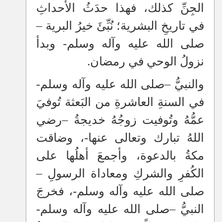
الجِنِّ كذلك، فهذا حدَثُ الأحداثِ
في تاريخِ البشرية؛ نُبِّئَ خيرُ البرية
–
صلى الله عليه وآله وسلم- وبدأ
نزولُ الوحي في رمضان.
والنبيُّ
–
صلى الله عليه وآله وسلم-
في السنةِ العاشرةِ من البَعثة تُوفيَ
عمُّهُ وتُوفيت زوجُهُ خديجةُ
–
رضي
اللهُ تبارك وتعالى عنها-، وضاقت
مكةُ بالدعوة، وأجمعَ أهلُها على
الكُفرِ والشركِ ومعاداة الرسولِ
–
صلى الله عليه وآله وسلم-، فخرجَ
النبيُّ
–
صلى الله عليه وآله وسلم-