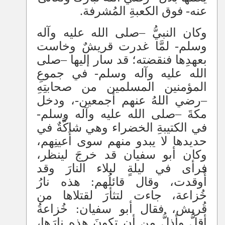
عنه- فوق الكعبةِ المُشرفة
.
وكان النبيُّ
–
صلى الله عليه وآله
وسلم- لمَّا غدرت قريشٌ وخاست
بعهدِها فنقضته؛ قد سار إليها
–
صلى
الله عليه وآله وسلم- في جموعِ
المؤمنين المسلمين من صحابتِهِ
–
رضي اللهُ عنهم أجمعين-، ودخل
مكةَ
–
صلى الله عليه وآله وسلم-
في الكتيبةِ الخضراء وهي شاكَّةٌ
في
حديدها لا يبدو منهم سوى أُعينِهم،
وكان أبو سفيان قد خرجَ لينظر،
فرأى في ليلةٍ ليلاء النارَ وقد
أُوقدت، وقال قائلُهم: هذه نارُ
خُزاعة، جاءت لتثأرَ لقتلاها من
قُريش، فقال أبو سفيان: خُزاعةُ
أقلُّ وأذلُّ من أن تكونَ هذه نارَها،