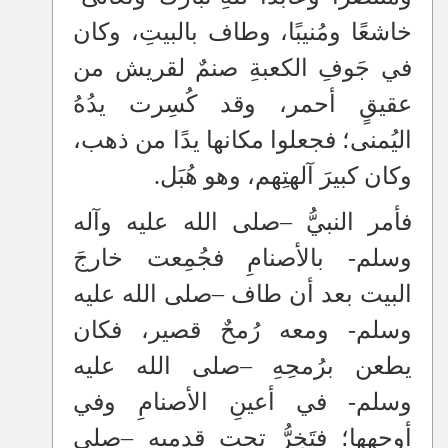
خاشعًا ومُنيبًا، وطاف بالبيتِ، وكان
في جَوفِ الكعبةِ صنمٌ لقريش من
عقيقٍ أحمر، وقد كُسِرت يدُهُ
اليُمنى؛ فجعلوا مكانها يدًا من ذهب،
وكان كبيرَ آلهتِهم، وهو هُبَل.
فأمر النبيُّ
–
صلى الله عليه وآله
وسلم- بالأصنامِ فجُمِعت خارجَ
البيت بعد أن طاف
–
صلى الله عليه
وسلم- ومعه رُمحٌ قصير، فكان
يطعن برُمحِهِ
–
صلى الله عليه
وسلم- في أعينِ الأصنامِ وفي
أوجهِها؛ فتَخِرُّ تحت قدميه
–
صلى