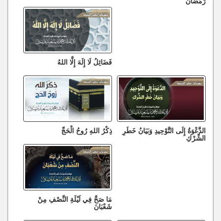
رَمَضَانَ
فَضَائِلُ لَا إِلَهَ إِلَّا اللهُ
الدَّعْوَةُ إِلَى التَّوْحِيدِ وَبَيَانُ خَطَرِ
ذِكْرُ اللهِ رُوحُ الْحَجِّ
الشِّرْكِ
مَا صَحَّ فِي لَيْلَةِ النِّصْفِ مِنْ
شَعْبَانَ