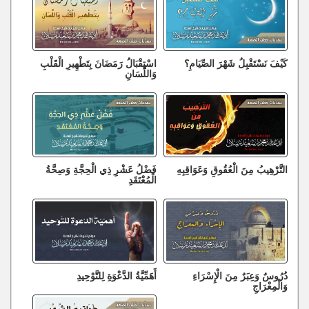
كَيْفَ نَسْتَقْبِلُ شَهْرَ الصِّيَامِ؟
اسْتِقْبَالُ رَمَضَانَ بِتَطْهِيرِ الْقَلْبِ
وَاللِّسَانِ
التَّرْهِيبُ مِنَ الْعُقُوقِ وَعَوَاقِبِهِ
فَضْلُ عَشْرِ ذِي الْحِجَّةِ وَصِحَّةُ
الْمُعْتَقَدِ
دُرُوسٌ وَعِبَرٌ مِنَ الْإِسْرَاءِ
أَهَمِّيَّةُ الدَّعْوَةِ لِلتَّوْحِيدِ
وَالْمِعْرَاجِ