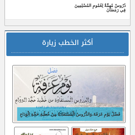
دُرُوسٌ مُهِمَّةٌ لِعُمُومِ المُسْلِمِينَ
فِي رَمَضَانَ
أكثر الخطب زيارة
فَضْلُ يَوْمِ عَرَفَةَ،وَالدُّرُوسُ الْمُسْتَفَادَةُ مِنْ خُطْبَةِ حَجَّةِ الْوَدَاعِ