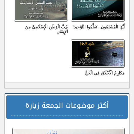
أَيُّهَا الْمُسْلِمُونَ.. تَعَلَّمُوا التَّوْحِيدَ!
حُبُّ الْوَطَنِ الْإِسْلَامِيِّ مِنَ
الْإِيمَانِ
مَكَارِمُ الْأَخْلَاقِ فِي الْحَجِّ
أكثر موضوعات الجمعة زيارة