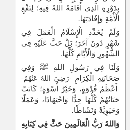
بِدَوْرِهِ الَّذِي أَقَامَهُ اللهُ فِيهِ؛ لِنَفْعِ
الْأُمَّةِ وَإِفَادَتِهَا.
وَلَمْ يُحَدِّدِ الْإِسْلَامُ الْعَمَلَ فِي
شَهْرٍ دُونَ آخَرَ؛ بَلْ حَثَّ عَلَيْهِ فِي
الشُّهُورِ وَالْأَيَّامِ كُلِّهَا.
وَلَنَا فِي رَسُولِ اللهِ ﷺ وَفِي
صَحَابَتِهِ الْكِرَامِ
-رَضِيَ اللهُ عَنْهُمْ-
أَعْظَمُ قُدْوَةٍ، وَخَيْرُ أُسْوَةٍ؛ كَانَتْ
حَيَاتُهُمْ كُلُّهَا جِدًّا وَاجْتِهَادًا، وَعَمَلًا
وَحَيَوِيَّةً وَنَشَاطًا.
وَاللهُ رَبُّ الْعَالَمِينَ حَثَّ فِي كِتَابِهِ