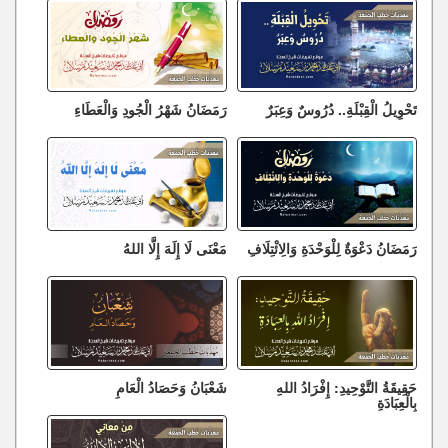
تَحْوِيلُ الْقِبْلَةِ.. دُرُوسٌ وَعِبَرٌ
رَمَضَانُ شَهْرُ الْجُودِ وَالْعَطَاءِ
رَمَضَانُ دَعْوَةٌ لِلْوَحْدَةِ وَالِائْتِلَافِ
مَعْنَى لَا إِلَهَ إِلَّا اللهُ
حَقِيقَةُ التَّوْحِيدِ: إِفْرَادُ اللهِ
شَعْبَانُ وَحَصَادُ الْعَامِ
بِالْعِبَادَةِ