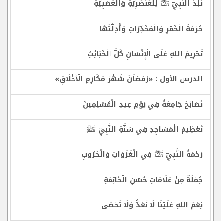
نَبْذُ النَّبِيِّ ﷺ لِلْعُنْصُرِيَّةِ وَالْعَصَبِيَّةِ
حُرْمَةُ الْخَمْرِ وَالْمُخَدِّرَاتِ وَأَدِلَّتُهَا
تَحْرِيمُ اللهِ عَلَى الْإِنْسَانِ كُلَّ الْخَبَائِثِ
الدرس الأول : «رَمَضاَنُ شَهْرُ مَكَارِمِ الْأَخْلَاقِ»
نَصَائِحُ جَامِعَةٌ فِي يَوْمِ عِيدِ الْمُسْلِمِينَ
تَعْظِيمُ الْمَسَاجِدِ فِي سُنَّةِ النَّبِيِّ ﷺ
رَحْمَةُ النَّبِيِّ ﷺ فِي الْغَزَوَاتِ وَالْحُرُوبِ
جُمْلَةٌ مِنْ عَلَامَاتِ حُسْنِ الْخَاتِمَةِ
نِعَمُ اللهِ عَلَيْنَا لَا تُعَدُّ وَلَا تُحْصَى