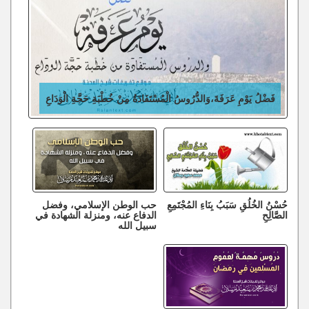
فَضْلُ يَوْمِ عَرَفَةَ،وَالدُّرُوسُ الْمُسْتَفَادَةُ مِنْ خُطْبَةِ حَجَّةِ الْوَدَاعِ
حُسْنُ الخُلُقِ سَبَبُ بِنَاءِ المُجْتَمِعِ
حب الوطن الإسلامي، وفضل
الصَّالِحِ
الدفاع عنه، ومنزلة الشهادة في
سبيل الله