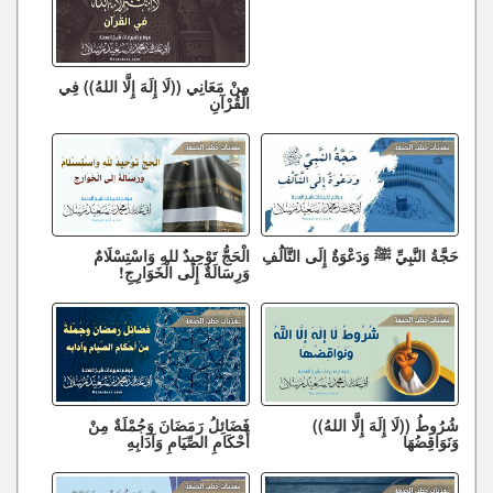
مِنْ مَعَانِي ((لَا إِلَهَ إِلَّا اللهُ)) فِي
الْقُرْآنِ
حَجَّةُ النَّبِيِّ ﷺ وَدَعْوَةٌ إِلَى التَّآلُفِ
الْحَجُّ تَوْحِيدٌ للهِ وَاسْتِسْلَامٌ
وَرِسَالَةٌ إِلَى الْخَوَارِجِ!
شُرُوطُ ((لَا إِلَهَ إِلَّا اللهُ))
فَضَائِلُ رَمَضَانَ وَجُمْلَةٌ مِنْ
وَنَوَاقِضُهَا
أَحْكَامِ الصِّيَامِ وَآدَابِهِ