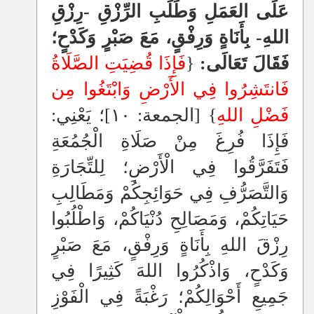
عَلَى العَمَلِ وَطَلَبِ الرِّزْقِ -رِزْقِ
اللهِ- بِأَنَاةٍ وَرِفْقٍ، مَعَ صَبْرٍ وَكَدْحٍ؛
فَقَالَ تَعَالَى:
{
فَإِذَا قُضِيَتِ الصَّلَاةُ
فَانتَشِرُوا فِي الأَرْضِ وَابْتَغُوا مِن
فَضْلِ اللهِ
} [الجمعة: ١٠]؛ يَعْنِي:
فَإِذَا فُرِغَ مِنْ صَلَاةِ الْجُمُعَةِ
فَتَفَرَّقُوا فِي الْأَرْضِ؛ لِلتِّجَارَةِ
وَالتَّصَرُّفِ فِي حَوَائِجِكُمْ وَمَطَالِبِ
حَيَاتِكُمْ، وَمَصَالِحِ دُنْيَاكُمْ، وَاطْلُبُوا
رِزْقَ اللهِ بِأَنَاةٍ وَرِفْقٍ، مَعَ صَبْرٍ
وَكَدْحٍ، وَاذْكُرُوا اللهَ كَثِيرًا فِي
جَمِيعِ أَحْوَالِكُمْ؛ رَغْبَةً فِي الْفَوْزِ