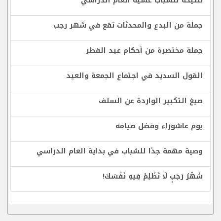
نصيحة للشباب عشية العام الدراسي
جملة من البدع والمحدثات تقع في شهر رجب
جملة مختصرة من أحكام عيد الفطر
القول السديد في اجتماع الجمعة والعيد
صيغ التكبير الواردة عن السلف
يوم عاشوراء وفضل صيامه
وصية مهمة جدًا للشباب في بداية العام الدراسي
شَهْرُ رَجَبٍ لَا تَظْلِمْ فِيهِ نَفْسَكَ!