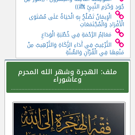
جُودِ وَكَرَمِ النَّبِيِّ ﷺ))
الْإِيمَانُ تَصْلُحُ بِهِ الْحَيَاةُ عَلَى مُسْتَوَى
الْأَفْرَادِ وَالْمُجْتَمَعَاتِ
مَعَالِمُ الرَّحْمَةِ فِي خُطْبَةِ الْوَدَاعِ
التَّرْغِيبُ فِي أَدَاءِ الزَّكَاةِ وَالتَّرْهِيبُ مِنْ
مَنْعِهَا فِي الْقُرْآنِ وَالسُّنَّةِ
ملف:
الهجرة وشهر الله المحرم
وعاشوراء