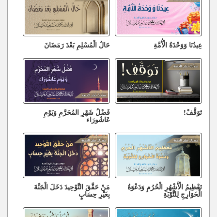
عِيدُنَا وَوَحْدَةُ الْأُمَّةِ
حَالُ الْمُسْلِمِ بَعْدَ رَمَضَانَ
تَوَقَّفْ!
فَضْلُ شَهْرِ المُحَرَّمِ وَيَوْمِ
عَاشُورَاء
تَعْظِيمُ الْأَشْهُرِ الْحُرُمِ وَدَعْوَةُ
مَنْ حَقَّقَ التَّوْحِيدَ دَخَلَ الْجَنَّةَ
الْخَوَارِجِ لِلتَّوْبَةِ
بِغَيْرِ حِسَابٍ