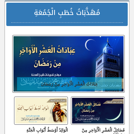
مُهَذَّبَاتُ خُطَبِ الْجُمُعَةِ
عِبَادَاتُ الْعَشْرِ الْأَوَاخِرِ مِنْ رَمَضَانَ
فَضَائِلُ الْعَشْرِ الْأَوَاخِرِ مِنْ
الْوَالِدُ أَوْسَطُ أَبْوَابِ الْجَنَّةِ