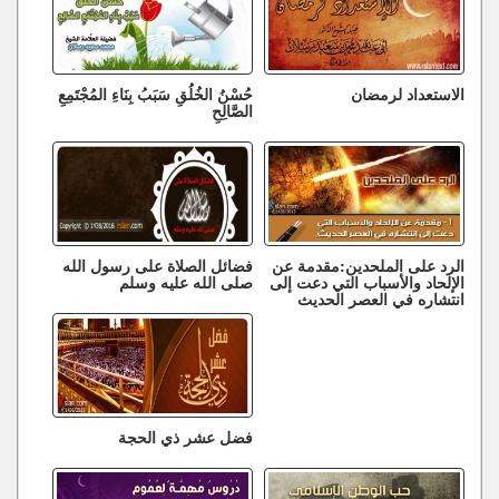
الاستعداد لرمضان
حُسْنُ الخُلُقِ سَبَبُ بِنَاءِ المُجْتَمِعِ
الصَّالِحِ
الرد على الملحدين:مقدمة عن
فضائل الصلاة على رسول الله
الإلحاد والأسباب التي دعت إلى
صلى الله عليه وسلم
انتشاره في العصر الحديث
فضل عشر ذي الحجة