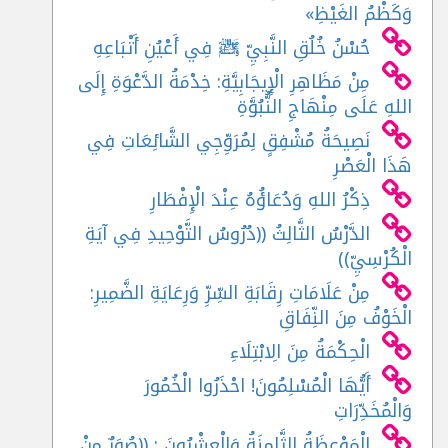
وَكَظْمُ الغَيْظِ»
حُسْنُ خُلُقِ النَّبِيِّ ﷺ فِي أَعْيُنِ أَتْبَاعِهِ
مِنْ مَظَاهِرِ الْإِيجَابِيَّةِ: خِدْمَةُ الدَّعْوَةِ إِلَى
اللهِ عَلَى مِنْهَاجِ النُّبُوَّةِ
نَصِيحَةُ مُشْفِقٍ لِمُرَوِّجِي الشَّائِعَاتِ فِي
هَذَا الْعَصْرِ
ذِكْرُ اللهِ وَدُعَاؤُهُ عِنْدَ الْإِفْطَارِ
الدَّرْسُ الثَّالِثُ ((دُرُوسُ التَّوْحِيدِ فِي آيَةِ
الْكُرْسِيِّ))
مِنْ عَلَامَاتِ رِقَابَةِ السِّرِّ وَرِعَايَةِ الضَّمِيرِ:
الْخَوْفُ مِنَ النِّفَاقِ
الْحِكْمَةُ مِنَ الِابْتِلَاءِ
أَيُّهَا الْمُسْلِمُونَ! احْذَرُوا الْخُمُورَ
وَالْمُخَدِّرَاتِ
الْمَوْعِظَةُ الثَّامِنَةُ وَالْعِشْرُونَ : ((صُوَرٌ مِنْ