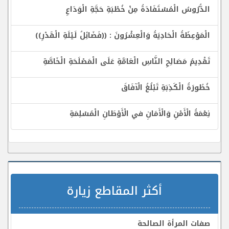
الدُّرُوسُ الْمُسْتَفَادَةُ مِنْ خُطْبَةِ حَجَّةِ الْوَدَاعِ
الْمَوْعِظَةُ الْحَادِيَةُ وَالْعِشْرُونَ : ((فَضَائِلُ لَيْلَةِ الْقَدْرِ))
تَقْدِيمُ مَصَالِحِ النَّاسِ الْعَامَّةِ عَلَى الْمَصْلَحَةِ الْخَاصَّةِ
خُطُورَةُ الْكَذِبَةِ تَبْلُغُ الْآفَاقَ
نِعْمَةُ الْأَمْنِ وَالْأَمَانِ في الْأَوْطَانِ الْمُسْلِمَةِ
أكثر المقاطع زيارة
صفات المرأة الصالحة