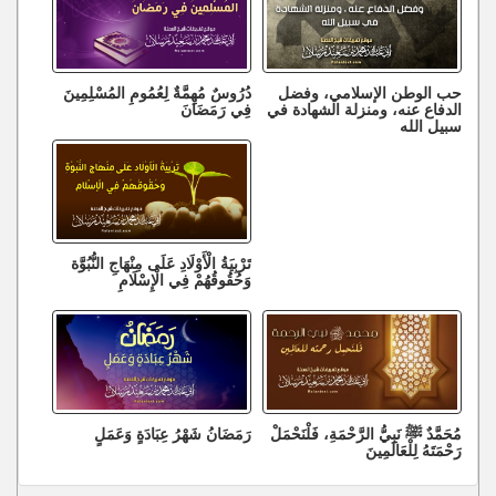
حب الوطن الإسلامي، وفضل
دُرُوسٌ مُهِمَّةٌ لِعُمُومِ المُسْلِمِينَ
الدفاع عنه، ومنزلة الشهادة في
فِي رَمَضَانَ
سبيل الله
تَرْبِيَةُ الْأَوْلَادِ عَلَى مِنْهَاجِ النُّبُوَّة
وَحُقُوقُهُمْ فِي الْإِسْلَامِ
مُحَمَّدٌ ﷺ نَبِيُّ الرَّحْمَةِ، فَلْنَحْمَلْ
رَمَضَانُ شَهْرُ عِبَادَةٍ وَعَمَلٍ
رَحْمَتَهُ لِلْعَالَمِينَ