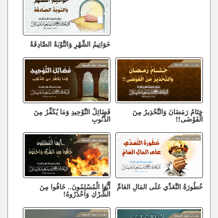
خَوَاتِيمُ الشَّهْرِ وَالتَّوْبَةُ الصَّادِقَةُ
خِتَامُ رَمَضَانَ وَالتَّحْذِيرُ مِنَ
فَضَائِلُ التَّوْحِيدِ وَمَا يُكَفِّرُ مِنَ
الْفَوْضَى!!
الذُّنُوبِ
خُطُورَةُ التَّعَدِّي عَلَى المَالِ العَامِّ
أَيُّهَا الْمُسْلِمُونَ.. خَافُوا مِنَ
الشِّرْكِ وَاحْذَرُوهُ!