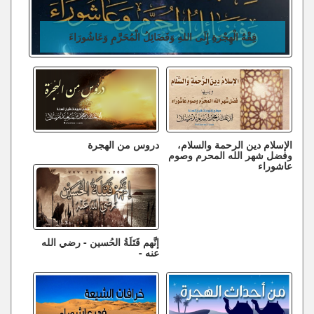
فِقْهُ الْهِجْرَةِ إِلَى اللهِ وَفَضَائِلُ الْمُحَرَّمِ وَعَاشُورَاءَ
الإسلام دين الرحمة والسلام،
دروس من الهجرة
وفضل شهر الله المحرم وصوم
عاشوراء
إنَّهم قَتَلَةُ الحُسين - رضي الله
عنه -