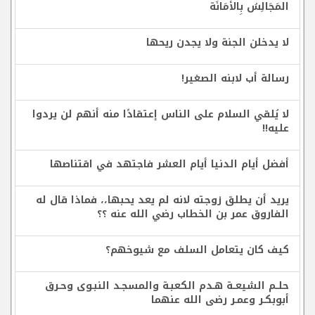
المَجَالِسُ بِالأَمَانَة
لا يدخلن الجنة ولا يجدن ريحها
رسالة أب لابنه الصغير!
لا يُلقي السلام على الناس إعتقادًا منه أنهم لن يردوا
عليه!!
أفضل أيام الدنيا أيام العشر فاجتهد في اقتناصها
يريد أن يطلق زوجته لانه لم يعد يحبها،، فماذا قال له
الفاروق عمر بن الخطاب رضي الله عنه ؟؟
كيف كان يتعامل السلف مع شيوخهم؟
حلــم الشيعــة هـدم الكعبـة والمسجـد النبـوى وحـرق
أبوبكـر وعمـر رضى الله عنهما