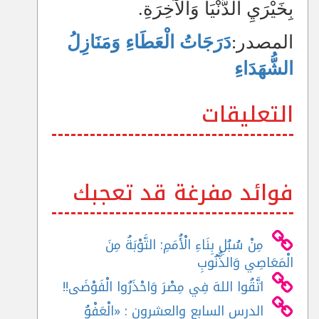
بِخَيْرَيِ الدُّنْيَا وَالْآخِرَةِ.
المصدر:
دَرَجَاتُ الْعَطَاءِ وَمَنَازِلُ
الشُّهَدَاءِ
التعليقات
فوائد مفرغة قد تعجبك
مِنْ سُبُلِ بِنَاءِ الْأُمَمِ: التَّوْبَةُ مِنَ
الْمَعَاصِي وَالذُّنُوبِ
اتَّقُوا اللهَ فِي مِصْرَ وَاحْذَرُوا الْفَوْضَى!!
الدرس السابع والعشرون : «الْعَفْوُ