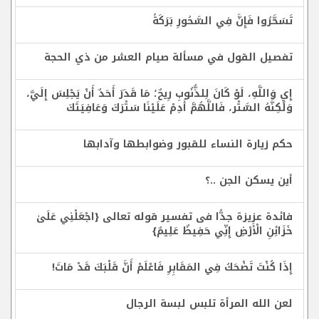
تَسَحَّرُوا فَإِنَّ فِي السَّحُورِ بَرَكَةً
تفصيل القول في مسألة صيام العشر من ذي الحجة
إِيِ وَاللَّهِ، لَوْ كَانَ لِلذُّنُوبِ رِيحٌ؛ مَا قَدَرَ أَحَدٌ أَنْ يَجْلِسَ إِلَيَّ،
وَلَكِنَّهُ السَّتْر، فَاللَّهُمَّ أَدِمْ عَلَيْنَا سَتْرَكَ وَعَافِيَتَكَ
حكم زيارة النساء للقبور وضوابطها وآدابها
أين يسكن الجن ..؟
فائدة عزيزة جدًّا فى تفسير قوله تعالى {اجْعَلْنِي عَلَىٰ
خَزَائِنِ الْأَرْضِ إِنِّي حَفِيظٌ عَلِيمٌ}
إِذَا كُنْتَ تَضْحَكُ فِي المَقَابِرِ فَاعْلَمْ أَنَّ قَلْبَكَ قَدْ مَاتَ!
لعن الله المرأة تلبس لبسة الرجال