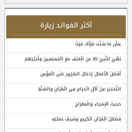
أكثر الفوائد زيارة
عِشْ مَا شِئْتَ فَإِنَّكَ مَيِّتٌ
نَهْيُ النَّبِيِّ ﷺ عَنِ الْعُنْفِ مَعَ الْمُسْلِمِينَ وَأَذِيَّتِهِمْ
أَفْضَلُ الْأَعْمَالِ إِدْخَالُ السُّرُورِ عَلَى الْمُؤْمِنِ
التَّحْذِيرُ مِنْ أَكْلِ الْحَرَامِ فِي الْقُرْآنِ وَالسُّنَّةِ
حَدِيثُ الْإِسْرَاءِ وَالْمِعْرَاجِ
فَضَائِلُ الْقُرْآنِ الْكَرِيمِ وَشَرَفُ حَمَلَتِهِ