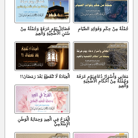
جُمْلَةٌ مِنْ حِكَمِ وَفَوَائِدِ الصِّيَامِ
فَضَائِلُ يَوْمِ عَرَفَةَ وَجُمْلَةٌ مِنْ
سُنَنِ الْأُضْحِيَّةِ وَالْعِيدِ
مَعَانِي وَأَسْرَارُ دُعَاءِ يَوْمِ عَرَفَةَ
الْعِبَادَةُ لَا تَنْقَطِعُ بَعْدَ رَمَضَانَ!!
وَجُمْلَةٌ مِنْ أَحْكَامِ الْأُضْحِيَةِ
وَالْعِيدِ
الْفَرَحُ فِي الْعِيدِ وَحِمَايَةُ الْوَطَنِ
الْإِسْلَامِيِّ