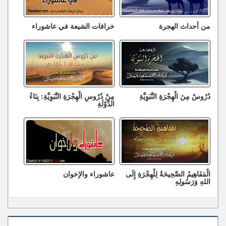
من أحداث الهجرة
خرافات الشيعة في عاشوراء
دُرُوسٌ مِنَ الْهِجْرَةِ النَّبَوِيَّةِ
مِنْ دُرُوسِ الْهِجْرَةِ النَّبَوِيَّةِ: بِنَاءُ
الدَّوْلَةِ
الْمَفَاهِيمُ الصَّحِيحَةُ لِلْهِجْرَةِ إِلَى
عاشوراء والإخوان
اللهِ وَرَسُولِهِ