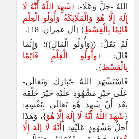
اللهُ -جَلَّ وَعَلَا-: {
شَهِدَ اللَّهُ أَنَّهُ لَا
إِلَهَ إِلَّا هُوَ وَالْمَلَائِكَةُ وَأُولُو الْعِلْمِ
قَائِمًا بِالْقِسْطِ
} [آل عمران: 18].
لَمْ يَقُلْ: ((وَأُولُو الْمَالِ))؛ وَإِنَّمَا
قَالَ: {
وَأُولُو الْعِلْمِ قَائِمًا
بِالْقِسْطِ
}.
فَاسْتَشْهَدَ اللهُ -تَبَارَكَ وَتَعَالَى-
عَلَى خَيْرِ مَشْهُودٍ عَلَيْهِ خَيْرَ خَلْقِهِ
بَعْدَ أَنْ شَهِدَ هُوَ تَعَالَى بِنَفْسِهِ:
{
شَهِدَ اللَّهُ أَنَّهُ لَا إِلَهَ إِلَّا هُوَ
}، وَهَذَا
أَجَلُّ مَشْهُودٍ عَلَيْهِ: {
أَنَّهُ لَا إِلَهَ إِلَّا