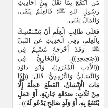
مَنِ انْتَفَعَ بِمَا نَقَلَ مِنْ أَحَادِيثِ
رَسُولِ اللهِ ﷺ؛ فَالْعِلْمُ يَبْقَى،
وَالْمَالُ يَفْنَى.
فَعَلَى طَالِبِ الْعِلْمِ أَنْ يَسْتَمْسِكَ
بِالْعِلْمِ، وَفِي الْحَدِيثِ عَنِ النَّبِيِّ
ﷺ -وَقَدْ أَخْرَجَهُ مُسْلِمٌ فِي
((صَحِيحِهِ))، وَالْبُخَارِيُّ فِي
((الْأَدَبِ الْمُفْرَدِ))، وَأَبُو دَاوُدَ
وَالنَّسَائِيُّ وَالتِّرْمِذِيُّ- قَالَ: ((
إِذَا
مَاتَ الْإِنْسَانُ، انْقَطَعَ عَمَلُهُ إِلَّا
مِنْ ثَلَاثٍ: صَدَقَةٍ جَارِيَةٍ، أَوْ عَمَلٍ
يُنْتَفَعُ بِهِ، أَوْ وَلَدٍ صَالِحٍ يَدْعُو لَهُ
))
.