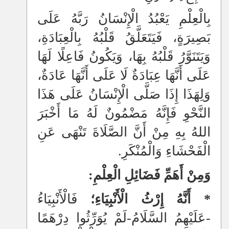
بِالْعِلْمِ يَعْبُدُ الْإِنْسَانُ رَبَّهُ عَلَى
بَصِيرَةٍ، فَيَتَعَلَّقُ قَلْبُهُ بِالْعِبَادَةِ،
وَيَتَنَوَّرُ قَلْبُهُ بِهَا، وَيَكُونُ فَاعِلًا لَهَا
عَلَى أَنَّهَا عِبَادَةٌ لَا عَلَى أَنَّهَا عَادَةٌ،
وَلِهَذَا إِذَا صَلَّى الْإِنْسَانُ عَلَى هَذَا
النَّحْوِ فَإِنَّهُ مَضْمُونٌ لَهُ مَا أَخْبَرَ
اللهُ بِهِ مِنْ أَنَّ الصَّلَاةَ تَنْهَى عَنِ
الْفَحْشَاءِ وَالْمُنْكَرِ.
وَمِنْ أَهَمِّ فَضَائِلِ الْعِلْمِ:
* أَنَّهُ إِرْثُ الْأَنْبِيَاءِ؛
فَالْأَنْبِيَاءُ
-عَلَيْهِمُ السَّلَامُ-لَمْ يُوَرِّثُوا دِرْهَمًا