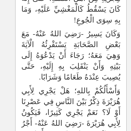
كَانَ يَسْقُطُ كَالْمَغْشِيِّ عَلَيْهِ، وَمَا
بِهِ سِوَى الْجُوعِ!
وَكَانَ يَسِيرُ -رَضِيَ اللهُ عَنْهُ- مَعَ
بَعْضِ الصَّحَابَةِ يَسْتَقْرِئُهُ الْآيَةَ
وَهِيَ مَعَهُ؛ رَجَاءَ أَنْ يَدْعُوَهُ إِلَى
بَيْتِهِ وَأَنْ يَنْقَلِبَ بِهِ إِلَيْهِ، حَتَّى
يُصِيبَ عِنْدَهُ طَعَامًا وَشَرَابًا.
وَأَسْأَلُكُمْ بِاللهِ؛ هَلْ يَجْرِي لِأَبِي
هُرَيْرَةَ ذِكْرٌ بَيْنَ النَّاسِ فِي عَصْرِنَا
أَوْ لَا؟ نَعَمْ يَجْرِي كَثِيرًا، فَيَكُونُ
لِأَبِي هُرَيْرَةَ -رَضِيَ اللهُ عَنْهُ- أَجْرُ