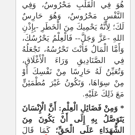
هُوَ فِي الْقَلْبِ مَحْرُوسٌ، وَفِي
النَّفْسِ مَحْرُوسٌ، وَهُوَ حَارِسٌ
لَكَ؛ لِأَنَّهُ يَحْمِيكَ مِنَ الْخَطَرِ -بِإِذْنِ
اللهِ -عَزَّ وَجَلَّ-- فَالْعِلْمُ يَحْرُسُكَ،
وَأَمَّا الْمَالُ فَأَنْتَ تَحْرُسُهُ، تَجْعَلُهُ
فِي الصَّنَادِيقِ وَرَاءَ الْأَغْلَاقِ،
وَتُعَيِّنُ لَهُ حَارِسًا مِنْ نَفْسِكَ أَوْ
مِنْ سِوَاهَا، وَتَكُونُ غَيْرَ مُطْمَئِنٍّ
مَعَ ذَلِكَ عَلَيْهِ.
* وَمِنْ فَضَائِلِ الْعِلْمِ: أَنَّ الْإِنْسَانَ
يَتَوَصَّلُ بِهِ إِلَى أَنْ يَكُونَ مِنَ
الشُّهَدَاءِ عَلَى الْحَقِّ؛
كَمَا قَالَ