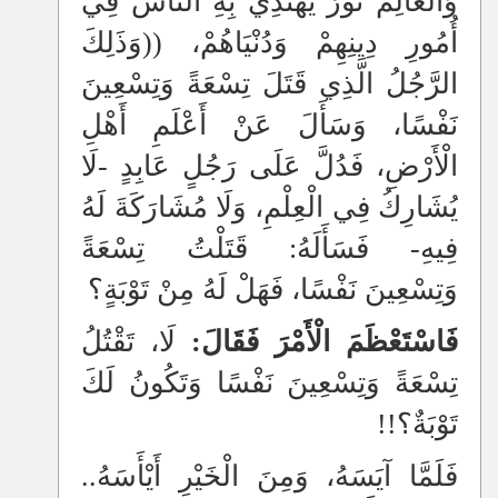
وَالْعَالِمُ نُورٌ يَهْتَدِي بِهِ النَّاسُ فِي
أُمُورِ دِينِهِمْ وَدُنْيَاهُمْ، ((وَذَلِكَ
الرَّجُلُ الَّذِي قَتَلَ تِسْعَةً وَتِسْعِينَ
نَفْسًا، وَسَأَلَ عَنْ أَعْلَمِ أَهْلِ
الْأَرْضِ، فَدُلَّ عَلَى رَجُلٍ عَابِدٍ -لَا
يُشَارِكُ فِي الْعِلْمِ، وَلَا مُشَارَكَةَ لَهُ
فِيهِ- فَسَأَلَهُ: قَتَلْتُ تِسْعَةً
وَتِسْعِينَ نَفْسًا، فَهَلْ لَهُ مِنْ تَوْبَةٍ؟
فَاسْتَعْظَمَ الْأَمْرَ فَقَالَ:
لَا، تَقْتُلُ
تِسْعَةً وَتِسْعِينَ نَفْسًا وَتَكُونُ لَكَ
تَوْبَةٌ؟!!
فَلَمَّا آيَسَهُ، وَمِنَ الْخَيْرِ أَيْأَسَهُ..