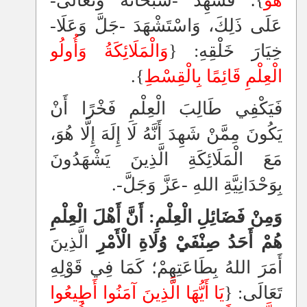
هُوَ
}؛ فَشَهِدَ -سُبْحَانَهُ وَتَعَالَى-
عَلَى ذَلِكَ، وَاسْتَشْهَدَ -جَلَّ وَعَلَا-
خِيَارَ خَلْقِهِ: {
وَالْمَلَائِكَةُ وَأُولُو
الْعِلْمِ قَائِمًا بِالْقِسْطِ
}.
فَيَكْفِي طَالِبَ الْعِلْمِ فَخْرًا أَنْ
يَكُونَ مِمَّنْ شَهِدَ أَنَّهُ لَا إِلَهَ إِلَّا هُوَ،
مَعَ الْمَلَائِكَةِ الَّذِينَ يَشْهَدُونَ
بِوَحْدَانِيَّةِ اللهِ -عَزَّ وَجَلَّ-.
وَمِنْ فَضَائِلِ الْعِلْمِ: أَنَّ أَهْلَ الْعِلْمِ
هُمْ أَحَدُ صِنْفَيْ وُلَاةِ الْأَمْرِ
الَّذِينَ
أَمَرَ اللهُ بِطَاعَتِهِمْ؛ كَمَا فِي قَوْلِهِ
تَعَالَى: {
يَا أَيُّهَا الَّذِينَ آمَنُوا أَطِيعُوا