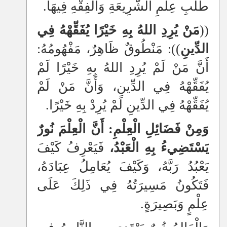
طَلَبِ عِلْمِ الشَّرِيعَةِ وَالْفِقْهِ فِيهَا.
((
مَنْ يُرِدِ اللهُ بِهِ خَيْرًا يُفَقِّهْهُ فِي
الدِّينِ
)): مَنْطُوقٌ ظَاهِرٌ، مَفْهُومُهُ:
أَنَّ مَنْ لَمْ يُرِدِ اللهُ بِهِ خَيْرًا لَمْ
يُفَقِّهْهُ فِي الدِّينِ، وَأَنَّ مَنْ لَمْ
يُفَقِّهْهُ فِي الدِّينِ لَمْ يُرِدْ بِهِ خَيْرًا.
وَمِنْ فَضَائِلِ الْعِلْمِ: أَنَّ الْعِلْمَ نُورٌ
يَسْتَضِيءُ بِهِ الْعَبْدُ،
فَيَعْرِفُ كَيْفَ
يَعْبُدُ رَبَّهُ، وَكَيْفَ يُعَامِلُ عِبَادَهُ،
فَتَكُونُ مَسِيرَتُهُ فِي ذَلِكَ عَلَى
عِلْمٍ وَبَصِيرَةٍ.