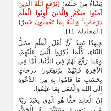
يَشَاءُ مِنْ خَلْقِهِ؛ {
يَرْفَعِ اللَّهُ الَّذِينَ
آمَنُوا مِنكُمْ وَالَّذِينَ أُوتُوا الْعِلْمَ
دَرَجَاتٍ
وَاللَّهُ بِمَا تَعْمَلُونَ خَبِيرٌ
}
[المجادلة: 11].
وَلِهَذَا نَجِدُ أَنَّ أَهْلَ الْعِلْمِ مَحَلُّ
الثَّنَاءِ، كُلَّمَا ذُكِرُوا أُثْنِيَ عَلَيْهِمْ،
وَهَذَا رَفْعٌ لَهُمْ فِي الدُّنْيَا، أَمَّا فِي
الْآخِرَةِ فَإِنَّهُمْ يَرْتَفِعُونَ دَرَجَاتٍ
بِحَسَبِ مَا قَامُوا بِهِ مِنَ الدَّعْوَةِ
إِلَى اللهِ وَالْعَمَلِ بِمَا عَلِمُوا.
إِنَّ الْعَابِدَ حَقًّا هُوَ الَّذِي يَعْبُدُ رَبَّهُ
عَلَى بَصِيرَةٍ وَيَتَبَيَّنُ لَهُ الْحَقُّ،