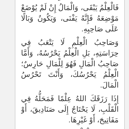
فَالْعِلْمُ يَبْقَى، وَالْمَالُ إِنْ لَمْ يُوْضَعْ
مَوْضِعَهُ فَإِنَّهُ يَفْنَى، وَيَكُونُ وَبَالًا
عَلَى صَاحِبِهِ.
وَصَاحِبُ الْعِلْمِ لَا يَتْعَبُ فِي
حِرَاسَتِهِ، بَلِ الْعِلْمُ يَحْرُسُهُ، وَأَمَّا
صَاحِبُ الْمَالِ فَهُوَ لِلْمَالِ حَارِسٌ؛
الْعِلْمُ يَحْرُسُكَ، وَأَنْتَ تَحْرُسُ
الْمَالَ.
إِذَا رَزَقَكَ اللهُ عِلْمًا فَمَحَلُّهُ فِي
الْقَلْبِ، لَا يَحْتَاجُ إِلَى صَنَادِيقَ، أَوْ
مَفَاتِيحَ، أَوْ غَيْرِهَا.