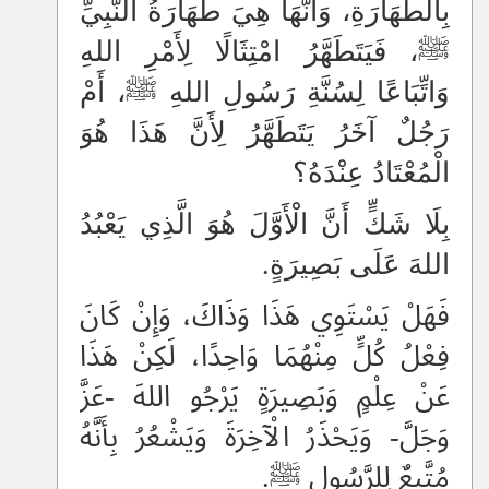
بِالطَّهَارَةِ، وَأَنَّهَا هِيَ طَهَارَةُ النَّبِيِّ
ﷺ، فَيَتَطَهَّرُ امْتِثَالًا لِأَمْرِ اللهِ
وَاتِّبَاعًا لِسُنَّةِ رَسُولِ اللهِ ﷺ، أَمْ
رَجُلٌ آخَرُ يَتَطَهَّرُ لِأَنَّ هَذَا هُوَ
الْمُعْتَادُ عِنْدَهُ؟
بِلَا شَكٍّ أَنَّ الْأَوَّلَ هُوَ الَّذِي يَعْبُدُ
اللهَ عَلَى بَصِيرَةٍ.
فَهَلْ يَسْتَوِي هَذَا وَذَاكَ، وَإِنْ كَانَ
فِعْلُ كُلٍّ مِنْهُمَا وَاحِدًا، لَكِنْ هَذَا
عَنْ عِلْمٍ وَبَصِيرَةٍ يَرْجُو اللهَ -عَزَّ
وَجَلَّ- وَيَحْذَرُ الْآخِرَةَ وَيَشْعُرُ بِأَنَّهُ
مُتَّبِعٌ لِلرَّسُولِ ﷺ.