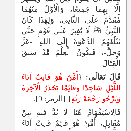
إِلَّا بِهِمَا جَمِيعًا، وَالْأَوَّلُ مِنْهُمَا
مُقَدَّمٌ عَلَى الثَّانِي، وَلِهَذَا كَانَ
النَّبِيُّ ﷺ لَا يُغِيرُ عَلَى قَوْمٍ حَتَّى
تَبْلُغَهُمُ الدَّعْوَةُ إِلَى اللهِ -عَزَّ
وَجَلَّ-، فَيَكُونُ الْعِلْمُ قَدْ سَبَقَ
الْقِتَالَ.
قَالَ تَعَالَى:
{
أَمَّنْ هُوَ قَانِتٌ آنَاءَ
اللَّيْلِ سَاجِدًا وَقَائِمًا يَحْذَرُ الْآخِرَةَ
وَيَرْجُو رَحْمَةَ رَبِّهِ
} [الزمر: 9].
فَالِاسْتِفْهَامُ هُنَا لَا بُدَّ فِيهِ مِنْ
مُقَابِلٍ، أَمَّنْ هُوَ قَائِمٌ قَانِتٌ آنَاءَ