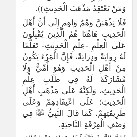
وَمَنْ يَعْتَقِدُ مَذْهَبَ الْحَدِيثِ)).
فَلَا يَذْهَبَنَّ وَهْمُ وَاهِمٍ إِلَى أَنَّ أَهْلَ
الْحَدِيثِ هَاهُنَا هُمُ الَّذِينَ يُقْبِلُونَ
عَلَى الْعِلْمِ -عِلْمِ الْحَدِيثِ- تَعَلُّمًا
لَهُ رِوَايَةً وَدِرَايَةً، فَإِنَّ الْمَرْءَ يَكُونُ
مِنْ أَهْلِ الْحَدِيثِ وَهُوَ أُمِّيٌّ وَلَا
مُشَارَكَةَ لَهُ فِي طَلَبِ عِلْمِ
الْحَدِيثِ، وَلَكِنَّهُ عَلَى مَذْهَبِ أَهْلِ
الْحَدِيثِ؛ عَلَى اعْتِقَادِهِمْ وَعَلَى
طَرِيقَتِهِمْ، كَمَا قَالَ النَّبِيُّ ﷺ فِي
وَصْفِ الْفِرْقَةِ النَّاجِيَةِ.