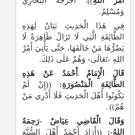
أَمْرُ اللهِ
)). أَخْرَجَهُ الْبُخَارِيُّ
وَمُسْلِمٌ.
فِي هَذَا الْحَدِيثِ بَيَانٌ لِهَذِهِ
الطَّائِفَةِ الَّتِي لَا تَزَالُ ظَاهِرَةً لَا
يَضُرُّهَا مَنْ خَالَفَهَا، حَتَّى يَأْتِيَ أَمْرُ
اللهِ -تَعَالَى- وَهُمْ عَلَى ذَلِكَ.
قَالَ الْإِمَامُ أَحْمَدُ عَنْ هَذِهِ
الطَّائِفَةِ الْمَنْصُورَةِ:
((إِنْ لَمْ
يَكُونُوا أَهْلَ الْحَدِيثِ فَلَا أَدْرِي مَنْ
هُمْ))
.
وَقَالَ الْقَاضِي عِيَاضٌ -رَحِمَهُ
اللهُ-:
((أَرَادَ أَحْمَدُ أَهْلَ السُّنَّةِ