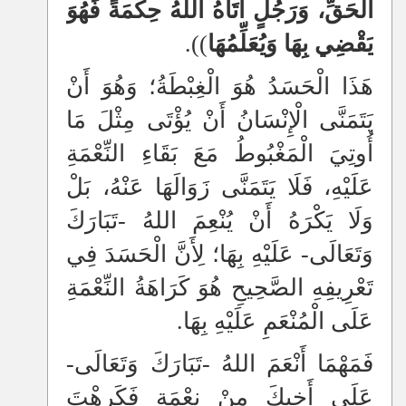
الْحَقِّ، وَرَجُلٍ آتَاهُ اللهُ حِكْمَةً فَهُوَ
يَقْضِي بِهَا وَيُعَلِّمُهَا
)).
هَذَا الْحَسَدُ هُوَ الْغِبْطَةُ؛ وَهُوَ أَنْ
يَتَمَنَّى الْإِنْسَانُ أَنْ يُؤْتَى مِثْلَ مَا
أُوتِيَ الْمَغْبُوطُ مَعَ بَقَاءِ النِّعْمَةِ
عَلَيْهِ، فَلَا يَتَمَنَّى زَوَالَهَا عَنْهُ، بَلْ
وَلَا يَكْرَهُ أَنْ يُنْعِمَ اللهُ -تَبَارَكَ
وَتَعَالَى- عَلَيْهِ بِهَا؛ لِأَنَّ الْحَسَدَ فِي
تَعْرِيفِهِ الصَّحِيحِ هُوَ كَرَاهَةُ النِّعْمَةِ
عَلَى الْمُنْعَمِ عَلَيْهِ بِهَا.
فَمَهْمَا أَنْعَمَ اللهُ -تَبَارَكَ وَتَعَالَى-
عَلَى أَخِيكَ مِنْ نِعْمَةٍ فَكَرِهْتَ