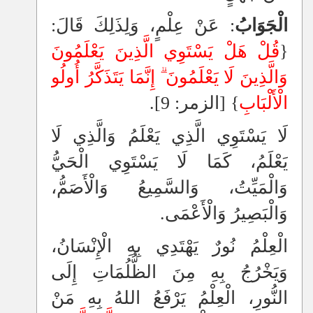
الْجَوَابُ
: عَنْ عِلْمٍ، وَلِذَلِكَ قَالَ:
{
قُلْ هَلْ يَسْتَوِي الَّذِينَ يَعْلَمُونَ
وَالَّذِينَ لَا يَعْلَمُونَ
إِنَّمَا يَتَذَكَّرُ أُولُو
الْأَلْبَابِ
} [الزمر: 9].
لَا يَسْتَوِي الَّذِي يَعْلَمُ وَالَّذِي لَا
يَعْلَمُ، كَمَا لَا يَسْتَوِي الْحَيُّ
وَالْمَيِّتُ، وَالسَّمِيعُ وَالْأَصَمُّ،
وَالْبَصِيرُ وَالْأَعْمَى.
الْعِلْمُ نُورٌ يَهْتَدِي بِهِ الْإِنْسَانُ،
وَيَخْرُجُ بِهِ مِنَ الظُّلُمَاتِ إِلَى
النُّورِ، الْعِلْمُ يَرْفَعُ اللهُ بِهِ مَنْ