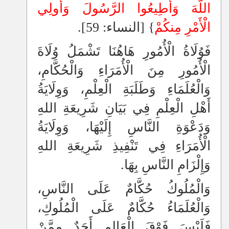
اللَّهَ وَأَطِيعُوا الرَّسُولَ وَأُولِي
الْأَمْرِ مِنكُمْ
} [النساء: 59].
فَوُلَاةُ الْأُمُورِ هَاهُنَا تَشْمَلُ وُلَاةَ
الْأُمُورِ مِنَ الْأُمَرَاءِ وَالْحُكَّامِ،
وَالْعُلَمَاءِ وَطَلَبَةِ الْعِلْمِ، وَوِلَايَةُ
أَهْلِ الْعِلْمِ فِي بَيَانِ شَرِيعَةِ اللهِ
وَدَعْوَةِ النَّاسِ إِلَيْهَا، وَوِلَايَةُ
الْأُمَرَاءِ فِي تَنْفِيذِ شَرِيعَةِ اللهِ
وَإِلْزَامِ النَّاسِ بِهَا.
وَالْمُلُوكُ حُكَّامٌ عَلَى النَّاسِ،
وَالْعُلَمَاءُ حُكَّامٌ عَلَى الْمُلُوكِ،
فَلَيْسَ فَوْقَ الْعَالِمِ أَحَدٌ مِمَّنْ