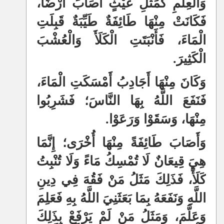
وَالْعِلْمِ كَمَثَلِ غَيْثٍ أَصَابَ أَرْضًا،
فَكَانَتْ مِنْهَا طَائِفَةٌ طَيِّبَةٌ قَبِلَتِ
الْمَاءَ، فَأَنْبَتَتِ الْكَلَأَ وَالْعُشْبَ
الْكَثِيرَ.
وَكَانَ مِنْهَا أَجَادِبُ أَمْسَكَتِ الْمَاءَ،
فَنَفَعَ اللَّهُ بِهَا النَّاسَ؛ فَشَرِبُوا
مِنْهَا، وَسَقَوْا وَرَعَوْا.
وَأَصَابَ طَائِفَةً مِنْهَا أُخْرَى؛ إِنَّمَا
هِيَ قِيعَانٌ لَا تُمْسِكُ مَاءً وَلَا تُنْبِتُ
كَلَأً، فَذَلِكَ مَثَلُ مَنْ فَقُهَ فِي دِينِ
اللَّهِ وَنَفَعَهُ بِمَا بَعَثَنِيَ اللَّهُ بِهِ فَعَلِمَ
وَعَلَّمَ، وَمَثَلُ مَنْ لَمْ يَرْفَعْ بِذَلِكَ