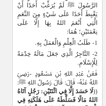
الرَّسُولَ ﷺ لَمْ يُرَغِّبْ أَحَدًا أَنْ
يَغْبِطَ أَحَدًا عَلَى شَيْءٍ مِنَ النِّعَمِ
الَّتِي أَنْعَمَ اللهُ بِهَا إِلَّا عَلَى
نِعْمَتَيْنِ؛ هُمَا:
1- طَلَبُ الْعِلْمِ وَالْعَمَلُ بِهِ.
2- التَّاجِرُ الَّذِي جَعَلَ مَالَهُ خِدْمَةً
لِلْإِسْلَامِ.
فَعَنْ عَبْدِ اللهِ بْنِ مَسْعُودٍ -رَضِيَ
اللهُ عَنْهُ- قَالَ: قَالَ رَسُولُ اللهِ ﷺ:
((
لَا حَسَدَ إِلَّا فِي اثْنَتَيْنِ: رَجُلٍ آتَاهُ
اللهُ مَالًا فَسَلَّطَهُ عَلَى هَلَكَتِهِ فِي