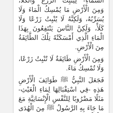
السَّمَاءِ- لِيُنْبِتَ الزَّرْعَ وَالْكَلَأَ،
وَمِنَ الْأَرْضِ مَا يُمْسِكُ الْمَاءَ وَلَا
يُسَرِّبُهُ، وَلَكِنَّهُ لَا يُنْبِتُ زَرْعًا وَلَا
كَلَأً، وَلَكِنَّ النَّاسَ يَنْتَفِعُونَ بِهَذَا
الْمَاءِ الَّذِي أَمْسَكَتْهُ تِلْكَ الطَّائِفَةُ
مِنَ الْأَرْضِ.
وَمِنَ الْأَرْضِ طَائِفَةٌ لَا تُنْبِتُ زَرْعًا،
وَلَا تُمْسِكُ مَاءً.
فَجَعَلَ النَّبِيُّ ﷺ طَوَائِفَ الْأَرْضِ
هَذِهِ -فِي اسْتِقْبَالِهَا لِمَاءِ الْغَيْثِ-
مَثَلًا مَضْرُوبًا لِلنَّفْسِ الْإِنْسَانِيَّةِ مَعَ
مَا جَاءَ بِهِ الرَّسُولُ ﷺ مِنَ الْهُدَى