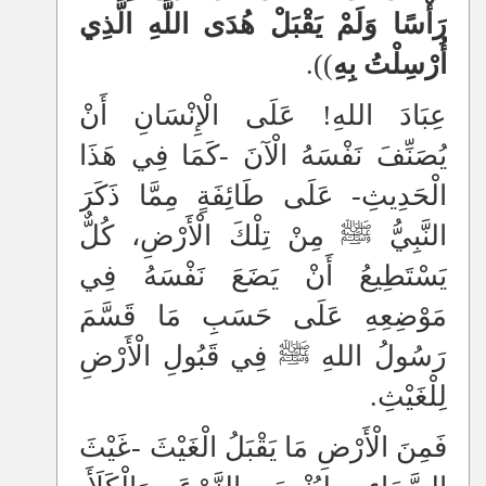
رَأْسًا وَلَمْ يَقْبَلْ هُدَى اللَّهِ الَّذِي
أُرْسِلْتُ بِهِ
)).
عِبَادَ اللهِ! عَلَى الْإِنْسَانِ أَنْ
يُصَنِّفَ نَفْسَهُ الْآنَ -كَمَا فِي هَذَا
الْحَدِيثِ- عَلَى طَائِفَةٍ مِمَّا ذَكَرَ
النَّبِيُّ ﷺ مِنْ تِلْكَ الْأَرْضِ، كُلٌّ
يَسْتَطِيعُ أَنْ يَضَعَ نَفْسَهُ فِي
مَوْضِعِهِ عَلَى حَسَبِ مَا قَسَّمَ
رَسُولُ اللهِ ﷺ فِي قَبُولِ الْأَرْضِ
لِلْغَيْثِ.
فَمِنَ الْأَرْضِ مَا يَقْبَلُ الْغَيْثَ -غَيْثَ