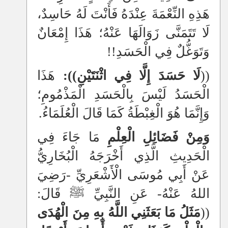
هَذِهِ النِّعْمَةَ عِنْدَهُ فَأَنْتَ لَهُ حَاسِدٌ،
لَا تَتَمَنَّى زَوَالَهَا عَنْهُ؛ هَذَا إِمْعَانٌ
وَتَوَغُّلٌ فِي الْحَسَدِ!!
((
لَا حَسَدَ إِلَّا فِي اثْنَتَيْنِ)):
هَذَا
الْحَسَدُ لَيْسَ بِالْحَسَدِ الْمَذْمُومِ؛
وَإِنَّمَا هُوَ الْغِبْطَةُ كَمَا قَالَ الْعُلَمَاءُ.
وَمِنْ فَضَائِلِ الْعِلْمِ
مَا جَاءَ فِي
الْحَدِيثِ الَّذِي أَخْرَجَهُ الْبُخَارِيُّ
عَنْ أَبِي مُوسَى الْأَشْعَرِيِّ -رَضِيَ
اللهُ عَنْهُ- عَنِ النَّبِيِّ ﷺ قَالَ:
((
مَثَلُ مَا بَعَثَنِي اللَّهُ بِهِ مِنَ الْهُدَى