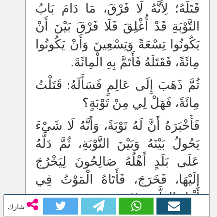
قَتَلَهُ؛ لِأَنَّهُ لَا فَرْقَ، مَا دَامَ بَابُ
التَّوْبَةِ قَدْ أُغْلِقَ فَلَا فَرْقَ بَيْنَ أَنْ
يَكُونُوا تِسْعَةً وَتِسْعِينَ وَأَنْ يَكُونُوا
مِائَةً، فَقَتَلَهُ فَأَتَمَّ بِهِ الْمِائَةَ.
ثُمَّ ذَهَبَ إِلَى عَالِمٍ فَسَأَلَهُ: قَتَلْتُ
مِائَةً، فَهَلْ لِي مِنْ تَوْبَةٍ؟
فَأَخْبَرَهُ أَنَّ لَهُ تَوْبَةً، وَأَنَّهُ لَا شَيْءَ
يَحُولُ بَيْنَهُ وَبَيْنَ التَّوْبَةِ، ثُمَّ دَلَّهُ
عَلَى بَلَدٍ أَهْلُهُ صَالِحُونَ لِيَخْرُجَ
إِلَيْهَا، فَخَرَجَ، فَأَتَاهُ الْمَوْتُ فِي
أَثْنَاءِ الطَّرِيقِ)).
شارك