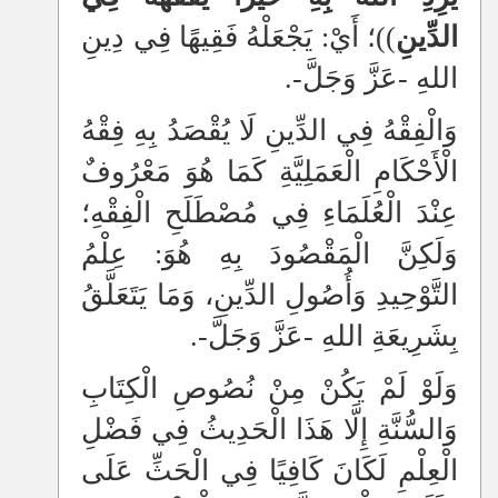
الدِّينِ
))؛ أَيْ: يَجْعَلْهُ فَقِيهًا فِي دِينِ
اللهِ -عَزَّ وَجَلَّ-.
وَالْفِقْهُ فِي الدِّينِ لَا يُقْصَدُ بِهِ فِقْهُ
الْأَحْكَامِ الْعَمَلِيَّةِ كَمَا هُوَ مَعْرُوفٌ
عِنْدَ الْعُلَمَاءِ فِي مُصْطَلَحِ الْفِقْهِ؛
وَلَكِنَّ الْمَقْصُودَ بِهِ هُوَ: عِلْمُ
التَّوْحِيدِ وَأُصُولِ الدِّينِ، وَمَا يَتَعَلَّقُ
بِشَرِيعَةِ اللهِ -عَزَّ وَجَلَّ-.
وَلَوْ لَمْ يَكُنْ مِنْ نُصُوصِ الْكِتَابِ
وَالسُّنَّةِ إِلَّا هَذَا الْحَدِيثُ فِي فَضْلِ
الْعِلْمِ لَكَانَ كَافِيًا فِي الْحَثِّ عَلَى