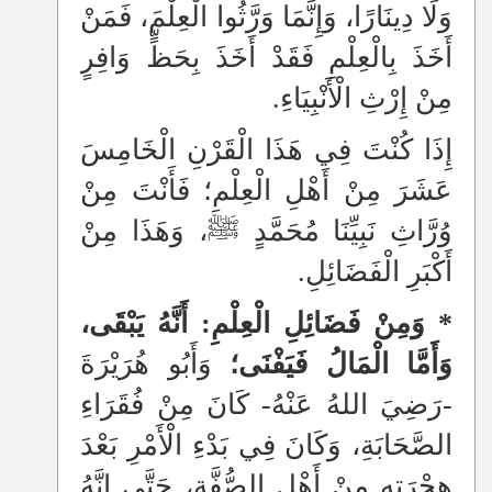
وَلَا دِينَارًا، وَإِنَّمَا وَرَّثُوا الْعِلْمَ، فَمَنْ
أَخَذَ بِالْعِلْمِ فَقَدْ أَخَذَ بِحَظٍّ وَافِرٍ
مِنْ إِرْثِ الْأَنْبِيَاءِ.
إِذَا كُنْتَ فِي هَذَا الْقَرْنِ الْخَامِسَ
عَشَرَ مِنْ أَهْلِ الْعِلْمِ؛ فَأَنْتَ مِنْ
وُرَّاثِ نَبِيِّنَا مُحَمَّدٍ ﷺ، وَهَذَا مِنْ
أَكْبَرِ الْفَضَائِلِ.
* وَمِنْ فَضَائِلِ الْعِلْمِ: أَنَّهُ يَبْقَى،
وَأَمَّا الْمَالُ فَيَفْنَى؛
وَأَبُو هُرَيْرَةَ
-رَضِيَ اللهُ عَنْهُ- كَانَ مِنْ فُقَرَاءِ
الصَّحَابَةِ، وَكَانَ فِي بَدْءِ الْأَمْرِ بَعْدَ
هِجْرَتِهِ مِنْ أَهْلِ الصُّفَّةِ، حَتَّى إِنَّهُ