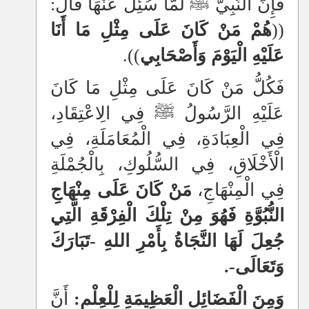
فَإِنَّ النَّبِيَّ ﷺ لَمَّا سُئِلَ عَنْهَا قَالَ:
((
هُمْ مَنْ كَانَ عَلَى مِثْلِ مَا أَنَا
عَلَيْهِ الْيَوْمَ وَأَصْحَابِي
)).
فَكُلُّ مَنْ كَانَ عَلَى مِثْلِ مَا كَانَ
عَلَيْهِ الرَّسُولُ ﷺ فِي الِاعْتِقَادِ،
فِي الْعِبَادَةِ، فِي الْمُعَامَلَةِ، فِي
الْأَخْلَاقِ، فِي السُّلُوكِ، بِالْجُمْلَةِ
فِي الْمِنْهَاجِ،
مَنْ كَانَ عَلَى مِنْهَاجِ
النُّبُوَّةِ فَهُوَ مِنْ تِلْكَ الْفِرْقَةِ الَّتِي
جُعِلَ لَهَا النَّجَاةُ بِأَمْرِ اللهِ -تَبَارَكَ
وَتَعَالَى-.
وَمِنَ الْفَضَائِلِ الْعَظِيمَةِ لِلْعِلْمِ:
أَنَّ