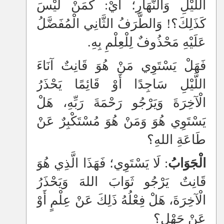
اللَّيْلِ وَالنَّهَارِ؛ أَيْ: كَمَنْ لَيْسَ
كَذَلِكَ؟! وَالطَّرَفُ الثَّانِي الْمُفَضَّلُ
عَلَيْهِ مَحْذُوفٌ لِلْعِلْمِ بِهِ.
فَهَلْ يَسْتَوِي مَنْ هُوَ قَانِتٌ آنَاءَ
اللَّيْلِ سَاجِدًا أَوْ قَائِمًا يَحْذَرُ
الْآخِرَةَ وَيَرْجُو رَحْمَةَ رَبِّهِ، هَلْ
يَسْتَوِي هُوَ وَمَنْ هُوَ مُسْتَكْبِرٌ عَنْ
طَاعَةِ اللهِ؟
الْجَوَابُ
: لَا يَسْتَوِي؛ فَهَذَا الَّذِي هُوَ
قَانِتٌ يَرْجُو ثَوَابَ اللهَ وَيَحْذَرُ
الْآخِرَةَ، هَلْ فِعْلُهُ ذَلِكَ عَنْ عِلْمٍ أَوْ
عَنْ جَهْلٍ؟