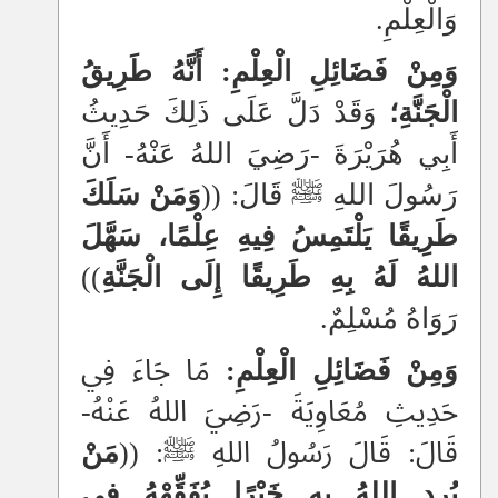
وَالْعِلْمِ.
وَمِنْ فَضَائِلِ الْعِلْمِ: أَنَّهُ طَرِيقُ
الْجَنَّةِ؛
وَقَدْ دَلَّ عَلَى ذَلِكَ حَدِيثُ
أَبِي هُرَيْرَةَ -رَضِيَ اللهُ عَنْهُ- أَنَّ
رَسُولَ اللهِ ﷺ قَالَ: ((
وَمَنْ سَلَكَ
طَرِيقًا يَلْتَمِسُ فِيهِ عِلْمًا، سَهَّلَ
اللهُ لَهُ بِهِ طَرِيقًا إِلَى الْجَنَّةِ
))
رَوَاهُ مُسْلِمٌ.
وَمِنْ فَضَائِلِ الْعِلْمِ:
مَا جَاءَ فِي
حَدِيثِ مُعَاوِيَةَ -رَضِيَ اللهُ عَنْهُ-
قَالَ: قَالَ رَسُولُ اللهِ ﷺ: ((
مَنْ
يُرِدِ اللهُ بِهِ خَيْرًا يُفَقِّهْهُ فِي