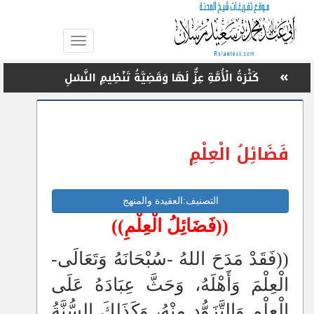
Toggle
navigation
»
كَثْرَةُ الْأُمَّةِ عِزٌّ لَهَا وَقَضِيَّةُ تَنْظِيمِ النَّسْلِ
»
اتَّقُوا اللهَ فِي مِصْرَ وَاحْذَرُوا الْفَوْضَى!!
»
تَرْبِيَةُ الطِّفْلِ تَرْبِيَةً مُجْتَمَعِيَّةً صَحِيحَةً
فَضَائِلُ الْعِلْمِ
»
نَمَاذِجُ لِلْإِيجَابِيَّةِ فِي الْقُرْآنِ الْكَرِيمِ
»
مَعَانِي الْيَأْسِ وَالْقُنُوطِ وَحُكْمُهُمَا
التصنيف:العقيدة والمنهج
»
اسْتِخْلَافُ اللهِ الْإِنْسَانَ فِي الْأَرْضِ
((
فَضَائِلُ الْعِلْمِ))
»
الدرس الثلاثون : «الـــرِّضَــــــــا»
((فَقَدْ مَدَحَ اللهُ -سُبْحَانَهُ وَتَعَالَى-
»
عُقُوبَاتٌ شَدِيدَةٌ لِقَاطِعِ الرَّحِمِ
الْعِلْمَ وَأَهْلَهُ، وَحَثَّ عِبَادَهُ عَلَى
»
وُجُوهُ وَأَدِلَّةُ خَيْرِيَّةِ النَّبِيِّ ﷺ
الْعِلْمِ وَالتَّزَوُّدِ مِنْهُ، وَكَذَلِكَ السُّنَّةُ