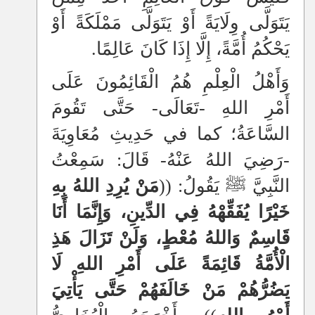
يَتَوَلَّى وِلَايَةً أَوْ يَتَوَلَّى مَمْلَكَةً أَوْ
يَحْكُمُ أُمَّةً، إِلَّا إِذَا كَانَ عَالِمًا.
وَأَهْلُ الْعِلْمِ هُمُ الْقَائِمُونَ عَلَى
أَمْرِ اللهِ -تَعَالَى- حَتَّى تَقُومَ
السَّاعَةُ؛ كما في حَدِيثِ مُعَاوِيَةَ
-رَضِيَ اللهُ عَنْهُ- قَالَ: سَمِعْتُ
النَّبِيَّ ﷺ يَقُولُ: ((
مَنْ يُرِدِ اللهُ بِهِ
خَيْرًا يُفَقِّهْهُ فِي الدِّينِ، وَإِنَّمَا أَنَا
قَاسِمٌ وَاللهُ مُعْطٍ، وَلَنْ تَزَالَ هَذِِ
الْأُمَّةُ قَائِمَةً عَلَى أَمْرِ اللهِ لَا
يَضُرُّهُمْ مَنْ خَالَفَهُمْ حَتَّى يَأْتِيَ