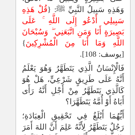
وَهَذِهِ سَبِيلُ النَّبِيِّ ﷺ: {
قُلْ هَذِهِ
سَبِيلِي أَدْعُو إِلَى اللَّهِ
عَلَى
بَصِيرَةٍ أَنَا وَمَنِ اتَّبَعَنِي
وَسُبْحَانَ
اللَّهِ وَمَا أَنَا مِنَ الْمُشْرِكِينَ
}
[يوسف: 108].
فَالْإِنْسَانُ الَّذِي يَتَطَهَّرُ وَهُوَ يَعْلَمُ
أَنَّهُ عَلَى طَرِيقٍ شَرْعِيٍّ، هَلْ هُوَ
كَالَّذِي يَتَطَهَّرُ مِنْ أَجْلِ أَنَّهُ رَأَى
أَبَاهُ أَوْ أُمَّهُ يَتَطَهَّرَا؟
أَيُّهُمَا أَبْلَغُ فِي تَحْقِيقِ الْعِبَادَةِ؛
رَجُلٌ يَتَطَهَّرُ لِأَنَّهُ عَلِمَ أَنَّ اللهَ أَمَرَ