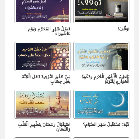
تَوَقَّفْ!
فَضْلُ شَهْرِ المُحَرَّمِ وَيَوْمِ
عَاشُورَاء
تَعْظِيمُ الْأَشْهُرِ الْحُرُمِ وَدَعْوَةُ
مَنْ حَقَّقَ التَّوْحِيدَ دَخَلَ الْجَنَّةَ
الْخَوَارِجِ لِلتَّوْبَةِ
بِغَيْرِ حِسَابٍ
كَيْفَ نَسْتَقْبِلُ شَهْرَ الصِّيَامِ؟
اسْتِقْبَالُ رَمَضَانَ بِتَطْهِيرِ الْقَلْبِ
وَاللِّسَانِ