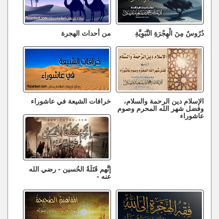
دُرُوسٌ مِنَ الْهِجْرَةِ النَّبَوِيَّةِ
من أحداث الهجرة
الإسلام دين الرحمة والسلام،
خرافات الشيعة في عاشوراء
وفضل شهر الله المحرم وصوم
عاشوراء
إنَّهم قَتَلَةُ الحُسين - رضي الله
عنه -