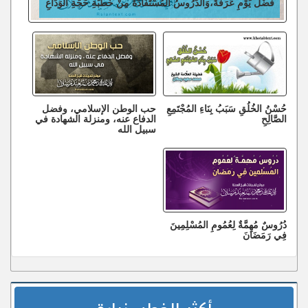
فَضْلُ يَوْمِ عَرَفَةَ،وَالدُّرُوسُ الْمُسْتَفَادَةُ مِنْ خُطْبَةِ حَجَّةِ الْوَدَاعِ
حُسْنُ الخُلُقِ سَبَبُ بِنَاءِ المُجْتَمِعِ
حب الوطن الإسلامي، وفضل
الصَّالِحِ
الدفاع عنه، ومنزلة الشهادة في
سبيل الله
دُرُوسٌ مُهِمَّةٌ لِعُمُومِ المُسْلِمِينَ
فِي رَمَضَانَ