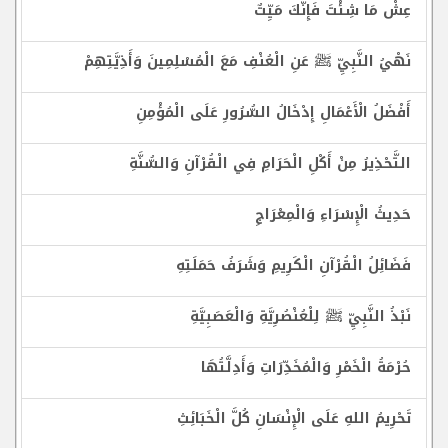
عِشْ مَا شِئْتَ فَإِنَّكَ مَيِّتٌ
نَهْيُ النَّبِيِّ ﷺ عَنِ الْعُنْفِ مَعَ الْمُسْلِمِينَ وَأَذِيَّتِهِمْ
أَفْضَلُ الْأَعْمَالِ إِدْخَالُ السُّرُورِ عَلَى الْمُؤْمِنِ
التَّحْذِيرُ مِنْ أَكْلِ الْحَرَامِ فِي الْقُرْآنِ وَالسُّنَّةِ
حَدِيثُ الْإِسْرَاءِ وَالْمِعْرَاجِ
فَضَائِلُ الْقُرْآنِ الْكَرِيمِ وَشَرَفُ حَمَلَتِهِ
نَبْذُ النَّبِيِّ ﷺ لِلْعُنْصُرِيَّةِ وَالْعَصَبِيَّةِ
حُرْمَةُ الْخَمْرِ وَالْمُخَدِّرَاتِ وَأَدِلَّتُهَا
تَحْرِيمُ اللهِ عَلَى الْإِنْسَانِ كُلَّ الْخَبَائِثِ