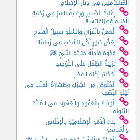
الْمُسْتَأْمَنِينَ فِي دِيَارِ الْإِسْلَامِ
رِقَابَةُ الضَّمِيرِ وَرِعَايَةُ السِّرِّ فِي زَحْمَةِ
الْحَيَاةِ وَصِرَاعَاتِهَا!!
الْعَمَلُ بِالْقُرْآنِ وَالسُّنَّةِ سَبِيلُ الْفَلَاحِ
بَعْضُ صُوَرِ أَكْلِ السُّحْتِ فِي زَمَانِنَا!!
وُجُوهُ وَأَدِلَّةُ خَيْرِيَّةِ النَّبِيِّ ﷺ
تَرْبِيَةُ الطِّفْلِ عَلَى التَّوْحِيدِ
أَحْكَامُ زَكَاةِ الفِطْرِ
الْخُلُوصُ مِنَ الشِّرْكِ وَطَهَارَةُ الْقَلْبِ فِي
لَيْلَةِ النِّصْفِ
الْوَفَاءُ بِالْعُقُودِ وَالْعُهُودِ فِي السُّنَّةِ
النَّبَوِيَّةِ
بِنَاءُ الْأُمَّةِ الْإِسْلَامِيَّةِ بِالْإِخْلَاصِ
وَالْمُتَابَعَةِ