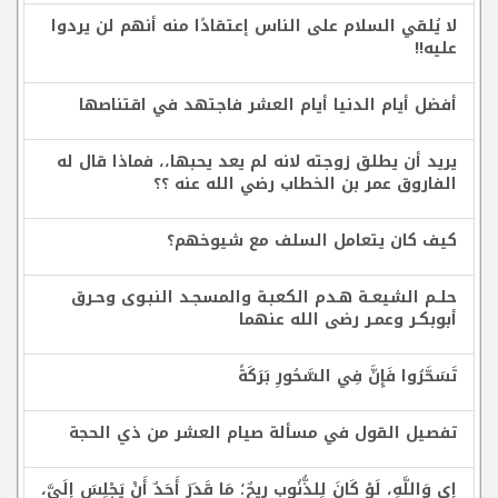
لا يُلقي السلام على الناس إعتقادًا منه أنهم لن يردوا
عليه!!
أفضل أيام الدنيا أيام العشر فاجتهد في اقتناصها
يريد أن يطلق زوجته لانه لم يعد يحبها،، فماذا قال له
الفاروق عمر بن الخطاب رضي الله عنه ؟؟
كيف كان يتعامل السلف مع شيوخهم؟
حلــم الشيعــة هـدم الكعبـة والمسجـد النبـوى وحـرق
أبوبكـر وعمـر رضى الله عنهما
تَسَحَّرُوا فَإِنَّ فِي السَّحُورِ بَرَكَةً
تفصيل القول في مسألة صيام العشر من ذي الحجة
إِيِ وَاللَّهِ، لَوْ كَانَ لِلذُّنُوبِ رِيحٌ؛ مَا قَدَرَ أَحَدٌ أَنْ يَجْلِسَ إِلَيَّ،