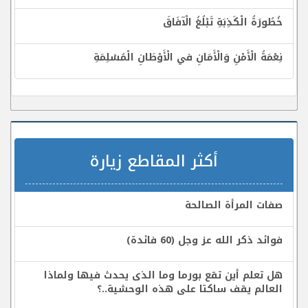
خُطُورَةُ الْكَذِبَةِ تَبْلُغُ الْآفَاقَ
نِعْمَةُ الْأَمْنِ وَالْأَمَانِ في الْأَوْطَانِ الْمُسْلِمَةِ
أكثر المقاطع زيارة
صفات المرأة الصالحة
فوائد ذكر الله عز وجل (60 فائدة)
هل تعلم أين تقع بورما وما الذى يحدث فيها ولماذا
العالم يقف ساكتا على هذه الوحشية..؟