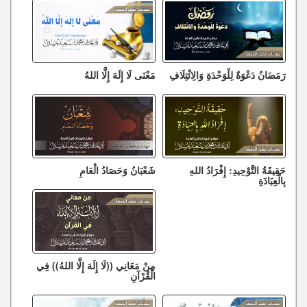
رَمَضَانُ دَعْوَةٌ لِلْوَحْدَةِ وَالِائْتِلَافِ
مَعْنَى لَا إِلَهَ إِلَّا اللهُ
حَقِيقَةُ التَّوْحِيدِ: إِفْرَادُ اللهِ
شَعْبَانُ وَحَصَادُ الْعَامِ
بِالْعِبَادَةِ
مِنْ مَعَانِي ((لَا إِلَهَ إِلَّا اللهُ)) فِي
الْقُرْآنِ