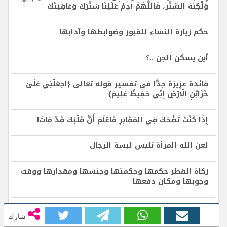
وَلَكِنَّهُ السَّتْر، فَاللَّهُمَّ أَدِمْ عَلَيْنَا سَتْرَكَ وَعَافِيَتَكَ
حكم زيارة النساء للقبور وضوابطها وآدابها
أين يسكن الجن ..؟
فائدة عزيزة جدًّا فى تفسير قوله تعالى {اجْعَلْنِي عَلَىٰ
خَزَائِنِ الْأَرْضِ إِنِّي حَفِيظٌ عَلِيمٌ}
إِذَا كُنْتَ تَضْحَكُ فِي المَقَابِرِ فَاعْلَمْ أَنَّ قَلْبَكَ قَدْ مَاتَ!
لعن الله المرأة تلبس لبسة الرجال
زكاة الفطر حكمها وحكمتها وجنسها ومقدارها ووقت
وجوبها ومكان دفعها
شارك