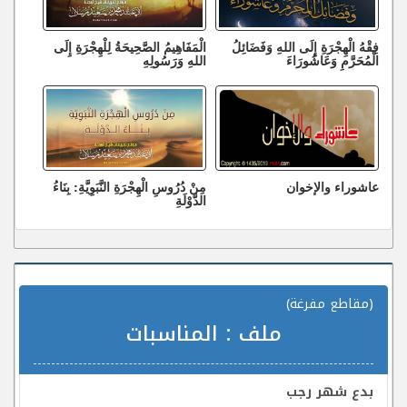
فِقْهُ الْهِجْرَةِ إِلَى اللهِ وَفَضَائِلُ
الْمَفَاهِيمُ الصَّحِيحَةُ لِلْهِجْرَةِ إِلَى
الْمُحَرَّمِ وَعَاشُورَاءَ
اللهِ وَرَسُولِهِ
عاشوراء والإخوان
مِنْ دُرُوسِ الْهِجْرَةِ النَّبَوِيَّةِ: بِنَاءُ
الدَّوْلَةِ
(مقاطع مفرغة)
ملف :
المناسبات
بدع شهر رجب