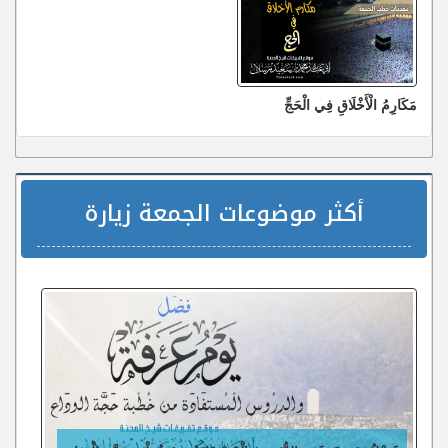
مَكَارِمُ الْأَخْلَاقِ فِي الْحَجِّ
أكثر موضوعات الجمعة زيارة