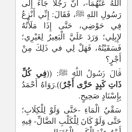
اللهُ عَنْهُمَا-، أَنَّ رَجُلًا جَاءَ إِلَى
رَسُولِ اللهِ ﷺ، فَقَالَ: إِنِّي أَنْزِعُ
فِي حَوْضِي، حَتَّى إِذَا مَلَأْتُهُ
لإِبِلِي؛ وَرَدَ عَلَيَّ الْبَعِيرُ لِغَيْرِي؛
فَسَقَيْتُهُ، فَهَلْ لِي في ذَلِكَ مِنْ
أَجْرٍ؟
قَالَ رَسُولُ اللَّهِ ﷺ: ((
فِي كُلِّ
ذَاتِ كَبِدٍ حَرَّى أَجْرٌ
)).رَوَاهُ أَحْمَدُ
بِإِسْنَادٍ صَحِيحٍ.
سَقْيُ الْمَاءِ -حَتَّى وَلَوْ لِلْكِلَابِ؛
حَتَّى وَلَوْ كَانَ لِلْكَلْبِ الضَّالِّ- فِيهِ