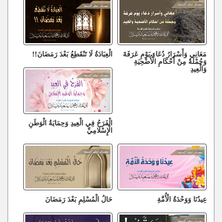
مَعَانِي وَأَسْرَارُ دُعَاءِ يَوْمِ عَرَفَةَ
الْعِبَادَةُ لَا تَنْقَطِعُ بَعْدَ رَمَضَانَ!!
وَجُمْلَةٌ مِنْ أَحْكَامِ الْأُضْحِيَةِ
وَالْعِيدِ
الْفَرَحُ فِي الْعِيدِ وَحِمَايَةُ الْوَطَنِ
الْإِسْلَامِيِّ
عِيدُنَا وَوَحْدَةُ الْأُمَّةِ
حَالُ الْمُسْلِمِ بَعْدَ رَمَضَانَ