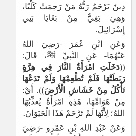
دِينٌ يَرْحَمُ رَبُّهُ مَنْ رَحِمَتْ كَلْبًا،
وَهِيَ بَغِيٌّ مِنْ بَغَايَا بَنِي
إِسْرَائِيلَ.
وَعَنِ ابْنِ عُمَرَ -رَضِيَ اللهُ
عَنْهُمَا- عَنِ النَّبيِّ ﷺ، قَالَ:
((
دَخَلَتِ امْرَأَةٌ النَّارَ فِي هِرَّةٍ
رَبَطَتْهَا فَلَمْ تُطْعِمْهَا وَلَمْ تَدَعْهَا
تَأْكُلُ مِنْ خَشَاشِ الْأَرْضَ
)). أَيْ:
مِنْ هَوَامِّهَا، هَذِهِ امْرَأَةٌ يُعذِّبُهَا
اللهُ؛ لِأَنَّهَا لَمْ تَرْحَمْ هَذَا الْحَيَوَانَ.
وَعَنْ عَبْدِ اللهِ بْنِ عَمْرٍو -رَضِيَ