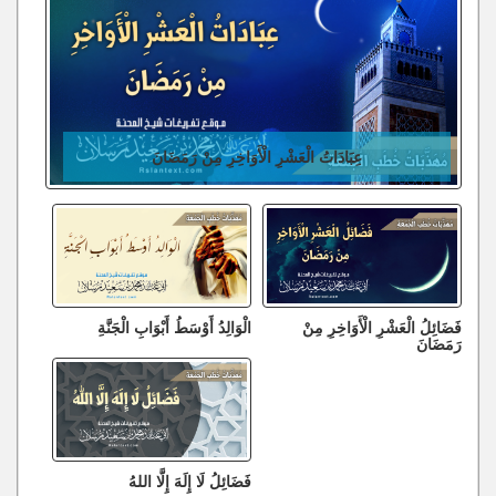
عِبَادَاتُ الْعَشْرِ الْأَوَاخِرِ مِنْ رَمَضَانَ
فَضَائِلُ الْعَشْرِ الْأَوَاخِرِ مِنْ
الْوَالِدُ أَوْسَطُ أَبْوَابِ الْجَنَّةِ
رَمَضَانَ
فَضَائِلُ لَا إِلَهَ إِلَّا اللهُ