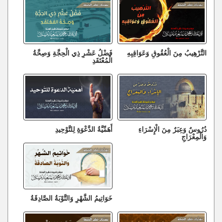
التَّرْهِيبُ مِنَ الْعُقُوقِ وَعَوَاقِبِهِ
فَضْلُ عَشْرِ ذِي الْحِجَّةِ وَصِحَّةُ
الْمُعْتَقَدِ
دُرُوسٌ وَعِبَرٌ مِنَ الْإِسْرَاءِ
أَهَمِّيَّةُ الدَّعْوَةِ لِلتَّوْحِيدِ
وَالْمِعْرَاجِ
خَوَاتِيمُ الشَّهْرِ وَالتَّوْبَةُ الصَّادِقَةُ