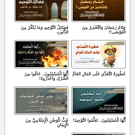
خِتَامُ رَمَضَانَ وَالتَّحْذِيرُ مِنَ
فَضَائِلُ التَّوْحِيدِ وَمَا يُكَفِّرُ مِنَ
الْفَوْضَى!!
الذُّنُوبِ
خُطُورَةُ التَّعَدِّي عَلَى المَالِ العَامِّ
أَيُّهَا الْمُسْلِمُونَ.. خَافُوا مِنَ
الشِّرْكِ وَاحْذَرُوهُ!
أَيُّهَا الْمُسْلِمُونَ.. تَعَلَّمُوا التَّوْحِيدَ!
حُبُّ الْوَطَنِ الْإِسْلَامِيِّ مِنَ
الْإِيمَانِ