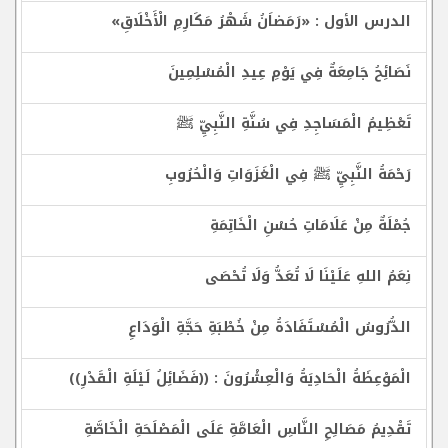
الدرس الأول : «رَمَضاَنُ شَهْرُ مَكَارِمِ الْأَخْلَاقِ»
نَصَائِحُ جَامِعَةٌ فِي يَوْمِ عِيدِ الْمُسْلِمِينَ
تَعْظِيمُ الْمَسَاجِدِ فِي سُنَّةِ النَّبِيِّ ﷺ
رَحْمَةُ النَّبِيِّ ﷺ فِي الْغَزَوَاتِ وَالْحُرُوبِ
جُمْلَةٌ مِنْ عَلَامَاتِ حُسْنِ الْخَاتِمَةِ
نِعَمُ اللهِ عَلَيْنَا لَا تُعَدُّ وَلَا تُحْصَى
الدُّرُوسُ الْمُسْتَفَادَةُ مِنْ خُطْبَةِ حَجَّةِ الْوَدَاعِ
الْمَوْعِظَةُ الْحَادِيَةُ وَالْعِشْرُونَ : ((فَضَائِلُ لَيْلَةِ الْقَدْرِ))
تَقْدِيمُ مَصَالِحِ النَّاسِ الْعَامَّةِ عَلَى الْمَصْلَحَةِ الْخَاصَّةِ