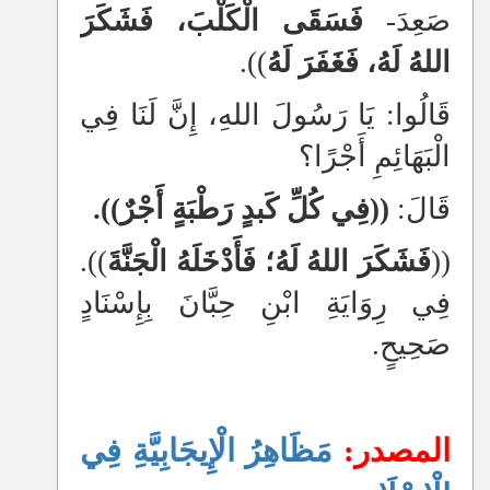
صَعِدَ-
فَسَقَى الْكَلْبَ، فَشَكَرَ
اللهُ لَهُ، فَغَفَرَ
لَهُ
)).
قَالُوا: يَا رَسُولَ اللهِ، إِنَّ لَنَا فِي
الْبَهَائِمِ أَجْرًا؟
قَالَ:
((فِي كُلِّ كَبدٍ رَطْبَةٍ أَجْرٌ)).
((
فَشَكَرَ اللهُ لَهُ؛ فَأَدْخَلَهُ الْجَنَّةَ
)).
فِي رِوَايَةِ ابْنِ حِبَّانَ بِإِسْنَادٍ
صَحِيحٍ.
المصدر:
مَظَاهِرُ الْإِيجَابِيَّةِ فِي