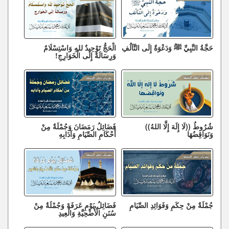
حَجَّةُ النَّبِيِّ ﷺ وَدَعْوَةٌ إِلَى التَّآلُفِ
الْحَجُّ تَوْحِيدٌ للهِ وَاسْتِسْلَامٌ
وَرِسَالَةٌ إِلَى الْخَوَارِجِ!
شُرُوطُ ((لَا إِلَهَ إِلَّا اللهُ))
فَضَائِلُ رَمَضَانَ وَجُمْلَةٌ مِنْ
وَنَوَاقِضُهَا
أَحْكَامِ الصِّيَامِ وَآدَابِهِ
جُمْلَةٌ مِنْ حِكَمِ وَفَوَائِدِ الصِّيَامِ
فَضَائِلُ يَوْمِ عَرَفَةَ وَجُمْلَةٌ مِنْ
سُنَنِ الْأُضْحِيَّةِ وَالْعِيدِ