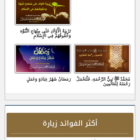
تَرْبِيَةُ الْأَوْلَادِ عَلَى مِنْهَاجِ النُّبُوَّة
وَحُقُوقُهُمْ فِي الْإِسْلَامِ
مُحَمَّدٌ ﷺ نَبِيُّ الرَّحْمَةِ، فَلْنَحْمَلْ
رَمَضَانُ شَهْرُ عِبَادَةٍ وَعَمَلٍ
رَحْمَتَهُ لِلْعَالَمِينَ
أكثر الفوائد زيارة