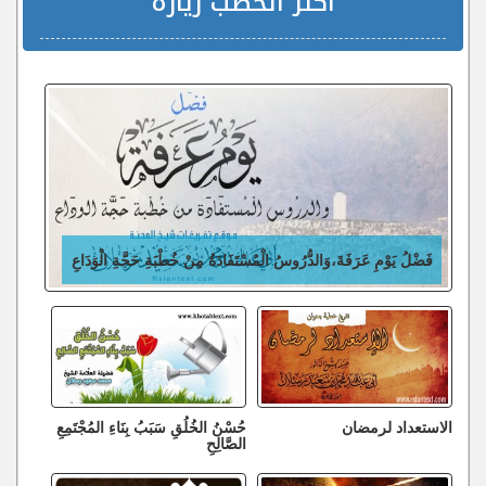
أكثر الخطب زيارة
فَضْلُ يَوْمِ عَرَفَةَ،وَالدُّرُوسُ الْمُسْتَفَادَةُ مِنْ خُطْبَةِ حَجَّةِ الْوَدَاعِ
الاستعداد لرمضان
حُسْنُ الخُلُقِ سَبَبُ بِنَاءِ المُجْتَمِعِ
الصَّالِحِ