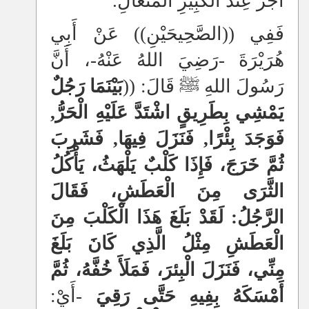
أَجْرٌ عِنْدَ الْكَبِيرِ الْمُتَعَالِ.
فَفِي ((الصَّحِيحَيْنِ)) عَنْ أَبِي
هُرَيْرَةَ -رَضِيَ اللهُ عَنْهُ-، أَنَّ
رَسُولَ اللهِ ﷺ قَالَ: ((
بَيْنَمَا رَجُلٌ
يَمْشِي بِطَرِيقٍ اشْتَدَّ عَلَيْهِ الْحَرُّ,
فَوَجَدَ بِئْرًا, فَنَزَلَ فِيهَا, فَشَرِبَ
ثُمَّ خَرَجَ، فَإِذَا كَلْبٌ يَلْهَثُ، يَأْكُلُ
الثَّرَى مِنَ الْعَطَشِ، فَقَالَ
الرَّجُلُ: لَقَدْ بَلَغَ هَذَا الْكَلْبَ مِنَ
الْعَطَشِ مِثْلُ الَّذِي كَانَ بَلَغَ
مِنِّي، فَنَزَلَ الْبِئرَ، فَمَلَأَ خُفَّهُ، ثُمَّ
أَمْسَكَهُ بِفِيهِ حَتَّى رَقِيَ
-أَيْ: