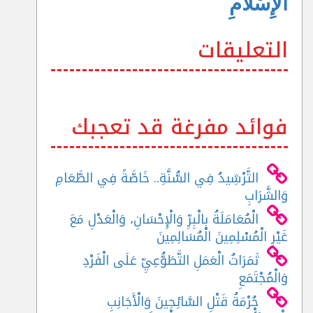
الْإِسْلَامِ
التعليقات
فوائد مفرغة قد تعجبك
التَّرْشِيدُ فِي السُّنَّةِ.. خَاصَّةً فِي الطَّعَامِ
وَالشَّرَابِ
الْمُعَامَلَةُ بِالْبِرِّ وَالْإِحْسَانِ، وَالْعَدْلِ مَعَ
غَيْرِ الْمُسْلِمِينَ الْمُسَالِمِينَ
ثَمَرَاتُ الْعَمَلِ التَّطَوُّعِيِّ عَلَى الْفَرْدِ
وَالْمُجْتَمَعِ
حُرْمَةُ قَتْلِ السَّائِحِينَ وَالْأَجَانِبِ