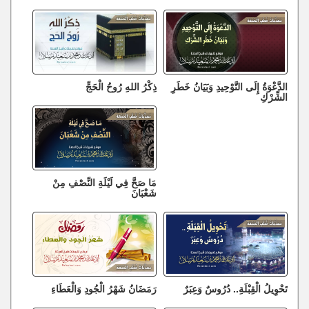
الدَّعْوَةُ إِلَى التَّوْحِيدِ وَبَيَانُ خَطَرِ
ذِكْرُ اللهِ رُوحُ الْحَجِّ
الشِّرْكِ
مَا صَحَّ فِي لَيْلَةِ النِّصْفِ مِنْ
شَعْبَانَ
تَحْوِيلُ الْقِبْلَةِ.. دُرُوسٌ وَعِبَرٌ
رَمَضَانُ شَهْرُ الْجُودِ وَالْعَطَاءِ