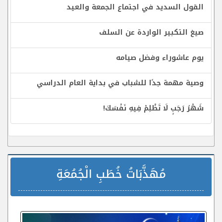
القول السديد في اجتماع الجمعة والعيد
صيغ التكبير الواردة عن السلف
يوم عاشوراء وفضل صيامه
وصية مهمة جدًا للشباب في بداية العام الدراسي
شَهْرُ رَجَبٍ لَا تَظْلِمْ فِيهِ نَفْسَكَ!
مُهَذَّبَاتُ خُطَبِ الْجُمُعَةِ