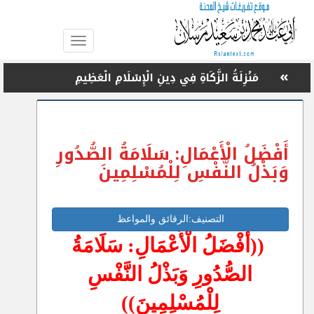
Toggle
navigation
»
مِنْ أَعْظَمِ مُوجِبَاتِ الْعِتْقِ مِنَ النَّارِ فِي رَمَضَانَ:
الصِّيَامُ
»
مَبْنَى الْعَلَاقَاتِ وَالْمُعَامَلَاتِ فِي الْإِسْلَامِ عَلَى نِظَامٍ
أَفْضَلُ الْأَعْمَالِ: سَلَامَةُ الصُّدُورِ
كَامِلٍ
وَبَذْلُ النَّفْسِ لِلْمُسْلِمِينَ
»
مِنْ أَعْظَمِ مُوجِبَاتِ الْعِتْقِ مِنَ النَّارِ فِي رَمَضَانَ: تَقْوَى
اللهِ
التصنيف:الرقائق والمواعظ
»
((أَفْضَلُ الْأَعْمَالِ: سَلَامَةُ
مِنْ سِمَاتِ الشَّخْصِيَّةِ الْوَطَنِيَّةِ: نُصْحُهُ لِبَنِي وَطَنِهِ
بِعِلْمٍ وَحِلْمٍ وَرِفْقٍ
الصُّدُورِ وَبَذْلُ النَّفْسِ
»
لَا تَظْلِمُوا فِي الْأَشْهُرِ الْحُرُمِ أَنْفُسَكُمْ!
لِلْمُسْلِمِينَ))