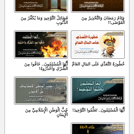
خِتَامُ رَمَضَانَ وَالتَّحْذِيرُ مِنَ
فَضَائِلُ التَّوْحِيدِ وَمَا يُكَفِّرُ مِنَ
الْفَوْضَى!!
الذُّنُوبِ
خُطُورَةُ التَّعَدِّي عَلَى المَالِ العَامِّ
أَيُّهَا الْمُسْلِمُونَ.. خَافُوا مِنَ
الشِّرْكِ وَاحْذَرُوهُ!
أَيُّهَا الْمُسْلِمُونَ.. تَعَلَّمُوا التَّوْحِيدَ!
حُبُّ الْوَطَنِ الْإِسْلَامِيِّ مِنَ
الْإِيمَانِ