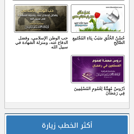
حُسْنُ الخُلُقِ سَبَبُ بِنَاءِ المُجْتَمِعِ
حب الوطن الإسلامي، وفضل
الصَّالِحِ
الدفاع عنه، ومنزلة الشهادة في
سبيل الله
دُرُوسٌ مُهِمَّةٌ لِعُمُومِ المُسْلِمِينَ
فِي رَمَضَانَ
أكثر الخطب زيارة