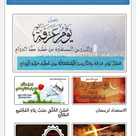
فَضْلُ يَوْمِ عَرَفَةَ،وَالدُّرُوسُ الْمُسْتَفَادَةُ مِنْ خُطْبَةِ حَجَّةِ الْوَدَاعِ
الاستعداد لرمضان
حُسْنُ الخُلُقِ سَبَبُ بِنَاءِ المُجْتَمِعِ
الصَّالِحِ