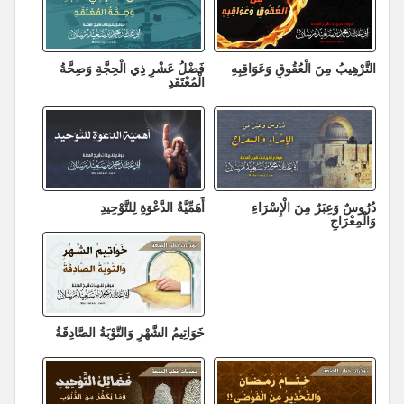
التَّرْهِيبُ مِنَ الْعُقُوقِ وَعَوَاقِبِهِ
فَضْلُ عَشْرِ ذِي الْحِجَّةِ وَصِحَّةُ
الْمُعْتَقَدِ
دُرُوسٌ وَعِبَرٌ مِنَ الْإِسْرَاءِ
أَهَمِّيَّةُ الدَّعْوَةِ لِلتَّوْحِيدِ
وَالْمِعْرَاجِ
خَوَاتِيمُ الشَّهْرِ وَالتَّوْبَةُ الصَّادِقَةُ