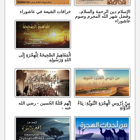
الإسلام دين الرحمة والسلام،
خرافات الشيعة في عاشوراء
وفضل شهر الله المحرم وصوم
عاشوراء
الْمَفَاهِيمُ الصَّحِيحَةُ لِلْهِجْرَةِ إِلَى
اللهِ وَرَسُولِهِ
مِنْ دُرُوسِ الْهِجْرَةِ النَّبَوِيَّةِ: بِنَاءُ
إنَّهم قَتَلَةُ الحُسين - رضي الله
الدَّوْلَةِ
عنه -