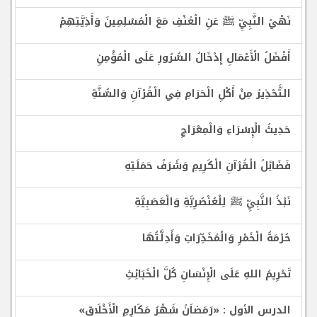
نَهْيُ النَّبِيِّ ﷺ عَنِ الْعُنْفِ مَعَ الْمُسْلِمِينَ وَأَذِيَّتِهِمْ
أَفْضَلُ الْأَعْمَالِ إِدْخَالُ السُّرُورِ عَلَى الْمُؤْمِنِ
التَّحْذِيرُ مِنْ أَكْلِ الْحَرَامِ فِي الْقُرْآنِ وَالسُّنَّةِ
حَدِيثُ الْإِسْرَاءِ وَالْمِعْرَاجِ
فَضَائِلُ الْقُرْآنِ الْكَرِيمِ وَشَرَفُ حَمَلَتِهِ
نَبْذُ النَّبِيِّ ﷺ لِلْعُنْصُرِيَّةِ وَالْعَصَبِيَّةِ
حُرْمَةُ الْخَمْرِ وَالْمُخَدِّرَاتِ وَأَدِلَّتُهَا
تَحْرِيمُ اللهِ عَلَى الْإِنْسَانِ كُلَّ الْخَبَائِثِ
الدرس الأول : «رَمَضاَنُ شَهْرُ مَكَارِمِ الْأَخْلَاقِ»