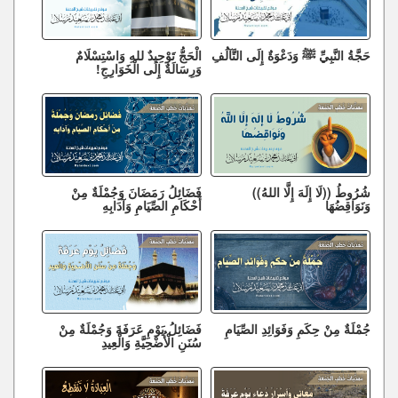
حَجَّةُ النَّبِيِّ ﷺ وَدَعْوَةٌ إِلَى التَّآلُفِ
الْحَجُّ تَوْحِيدٌ للهِ وَاسْتِسْلَامٌ
وَرِسَالَةٌ إِلَى الْخَوَارِجِ!
شُرُوطُ ((لَا إِلَهَ إِلَّا اللهُ))
فَضَائِلُ رَمَضَانَ وَجُمْلَةٌ مِنْ
وَنَوَاقِضُهَا
أَحْكَامِ الصِّيَامِ وَآدَابِهِ
جُمْلَةٌ مِنْ حِكَمِ وَفَوَائِدِ الصِّيَامِ
فَضَائِلُ يَوْمِ عَرَفَةَ وَجُمْلَةٌ مِنْ
سُنَنِ الْأُضْحِيَّةِ وَالْعِيدِ