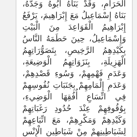
الْحَرَامِ، وَقَدْ بَنَاهُ أَبُوهُ وَجَدُّهُ،
بَنَاهُ إِسْمَاعِيلُ مَعَ إِبْرَاهِيمَ، يَرْفَعُ
إِبْرَاهِيمُ الْقَوَاعِدَ مِنَ الْبَيْتِ
وَإِسْمَاعِيلُ، حِينَ حَطَمَهُ النَّاسُ
بِكَيْدِهِمُ الرَّخِيصِ، بِتَصَوُّرَاتِهِمُ
الْهَزِيلَةِ، بِنَزَوَاتِهِمُ الْوَضِيعَةِ،
وَعَدَمِ فَهْمِهِمْ، وَسُوءِ قَصْدِهِمْ،
وَعَدَمِ إِلْمَامِهِمْ بِجَنَبَاتِ نُفُوسِهِمْ
فِي اتِّسَاعِ أُفُقِهَا الْوَضِيءِ،
بِوُقُوفِهِمْ عِنْدَ حُدُودِ رَغَبَاتِهِمْ
وَكَيْدِهِمْ وَمَكْرِهِمْ، مَعَ اتِّبَاعِهِمْ
لِشَيَاطِينِهِمْ مِنْ شَيَاطِينِ الْإِنْسِ