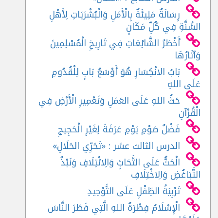
رِسَالَةٌ مَلِيئَةٌ بِالْأَمَلِ وَالْبُشْرَيَاتِ لِأَهْلِ
السُّنَّةِ فِي كُلِّ مَكَانٍ
أَخْطَرُ الشَّائِعَاتِ فِي تَارِيخِ الْمُسْلِمِينَ
وَآثَارُهَا
بَابُ الانْكِسَارِ هُوَ أَوْسَعُ بَابٍ لِلْقُدُومِ
عَلَى اللهِ
حَثُّ اللهِ عَلَى العَمَلِ وَتَعْمِيرِ الْأَرْضِ فِي
الْقُرْآنِ
فَضْلُ صَوْمِ يَوْمِ عَرَفَةَ لِغَيْرِ الْحَجِيجِ
الدرس الثالث عشر : «تَحَرِّي الحَلَالِ»
الْحَثُّ عَلَى التَّحَابِّ وَالِائْتِلَافِ وَنَبْذُ
التَّبَاغُضِ وَالِاخْتِلَافِ
تَرْبِيَةُ الطِّفْلِ عَلَى التَّوْحِيدِ
الْإِسْلَامُ فِطْرَةُ اللهِ الَّتِي فَطَرَ النَّاسَ