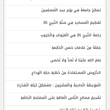
نَصَائِحُ جَامِعَةٌ فِي يَوْمِ عِيدِ الْمُسْلِمِينَ
تَعْظِيمُ الْمَسَاجِدِ فِي سُنَّةِ النَّبِيِّ ﷺ
رَحْمَةُ النَّبِيِّ ﷺ فِي الْغَزَوَاتِ وَالْحُرُوبِ
جُمْلَةٌ مِنْ عَلَامَاتِ حُسْنِ الْخَاتِمَةِ
نِعَمُ اللهِ عَلَيْنَا لَا تُعَدُّ وَلَا تُحْصَى
الدُّرُوسُ الْمُسْتَفَادَةُ مِنْ خُطْبَةِ حَجَّةِ الْوَدَاعِ
الْمَوْعِظَةُ الْحَادِيَةُ وَالْعِشْرُونَ : ((فَضَائِلُ لَيْلَةِ الْقَدْرِ))
تَقْدِيمُ مَصَالِحِ النَّاسِ الْعَامَّةِ عَلَى الْمَصْلَحَةِ الْخَاصَّةِ