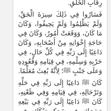
رِقَابِ الْخَلْقِ.
فَسَارُوا فِي ذَلِكَ سِيرَةَ الْحَقِّ،
وَلَمْ يَظْلِمُوا وَلَمْ يَحِيفُوا، وَكَانَ
مَا كَانَ، وَوَقَعَتْ أُمُورٌ، وَكَانَ فِي
حَاجَةِ إِخْوَانِهِ مِنْ أَصْحَابِهِ، وَكَانَ
دَاعِيًا إِلَى رَبِّهِ فِي كُلِّ حَالٍ، فِي
حَرْبِهِ وَسِلْمِهِ، فِي قِيَامِهِ وَقُعُودِهِ
وَعلَى جَنْبٍ ﷺ؛ لِأَنَّهُ بُعِثَ مُعَلِّمًا.
كَانَ ﷺ دَاعِيًا إِلَى رَبِّهِ فِي حَلِّهِ
وَتَرْحَالِهِ، فِي قِيَامِهِ وَفِي ظَعْنِهِ،
كَانَ ﷺ دَاعِيًا إِلَى رَبِّهِ فِي بَيْعِهِ