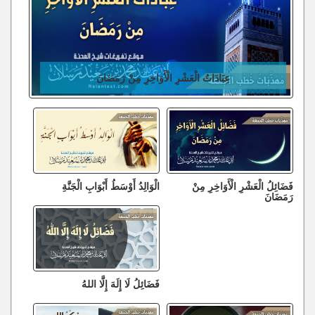
عِبَادَاتُ الْعَشْرِ الْأَوَاخِرِ مِنْ رَمَضَانَ
فَضَائِلُ الْعَشْرِ الْأَوَاخِرِ مِنْ
الْوَالِدُ أَوْسَطُ أَبْوَابِ الْجَنَّةِ
رَمَضَانَ
فَضَائِلُ لَا إِلَهَ إِلَّا اللهُ