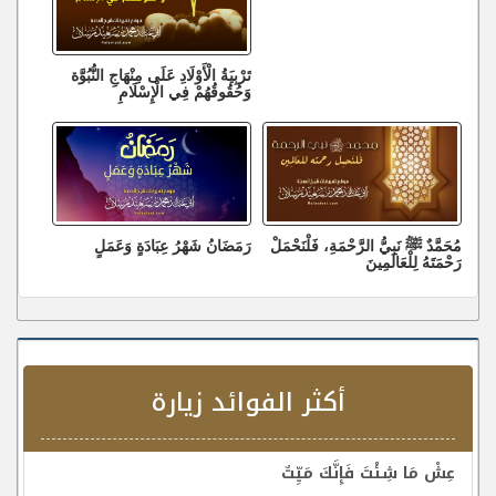
تَرْبِيَةُ الْأَوْلَادِ عَلَى مِنْهَاجِ النُّبُوَّة
وَحُقُوقُهُمْ فِي الْإِسْلَامِ
مُحَمَّدٌ ﷺ نَبِيُّ الرَّحْمَةِ، فَلْنَحْمَلْ
رَمَضَانُ شَهْرُ عِبَادَةٍ وَعَمَلٍ
رَحْمَتَهُ لِلْعَالَمِينَ
أكثر الفوائد زيارة
عِشْ مَا شِئْتَ فَإِنَّكَ مَيِّتٌ