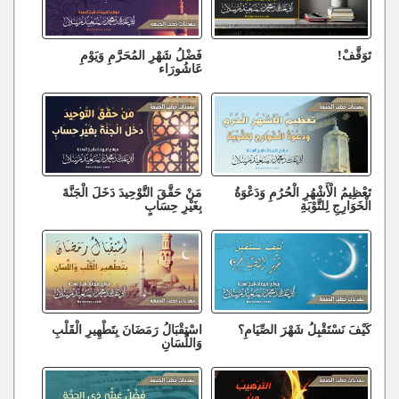
تَوَقَّفْ!
فَضْلُ شَهْرِ المُحَرَّمِ وَيَوْمِ
عَاشُورَاء
تَعْظِيمُ الْأَشْهُرِ الْحُرُمِ وَدَعْوَةُ
مَنْ حَقَّقَ التَّوْحِيدَ دَخَلَ الْجَنَّةَ
الْخَوَارِجِ لِلتَّوْبَةِ
بِغَيْرِ حِسَابٍ
كَيْفَ نَسْتَقْبِلُ شَهْرَ الصِّيَامِ؟
اسْتِقْبَالُ رَمَضَانَ بِتَطْهِيرِ الْقَلْبِ
وَاللِّسَانِ