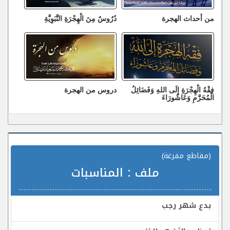
من أحداث الهجرة
دُرُوسٌ مِنَ الْهِجْرَةِ النَّبَوِيَّةِ
فِقْهُ الْهِجْرَةِ إِلَى اللهِ وَفَضَائِلُ
دروس من الهجرة
الْمُحَرَّمِ وَعَاشُورَاءَ
(مقاطع مفرغة)
ملف :
المناسبات
بدع شهر رجب