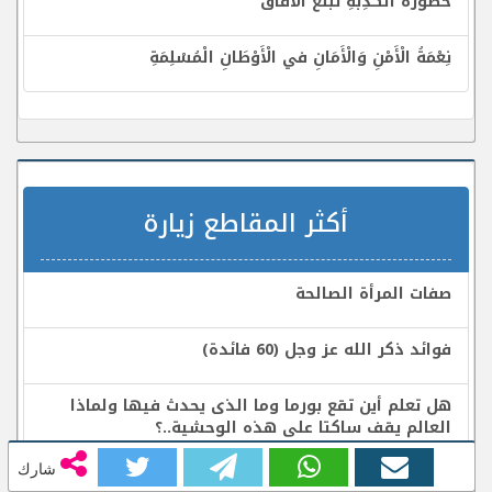
خُطُورَةُ الْكَذِبَةِ تَبْلُغُ الْآفَاقَ
نِعْمَةُ الْأَمْنِ وَالْأَمَانِ في الْأَوْطَانِ الْمُسْلِمَةِ
أكثر المقاطع زيارة
صفات المرأة الصالحة
فوائد ذكر الله عز وجل (60 فائدة)
هل تعلم أين تقع بورما وما الذى يحدث فيها ولماذا
العالم يقف ساكتا على هذه الوحشية..؟
شارك
هل تعلم أن سيد قطب سب ثلاثة من الأنبياء؟ (موسى