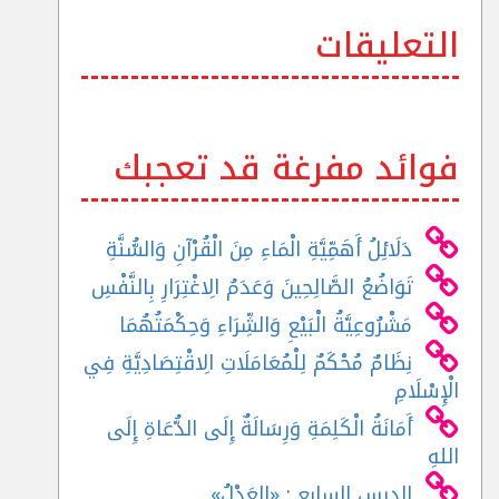
التعليقات
فوائد مفرغة قد تعجبك
دَلَائِلُ أَهَمِّيَّةِ الْمَاءِ مِنَ الْقُرْآنِ وَالسُّنَّةِ
تَوَاضُعُ الصَّالِحِينَ وَعَدَمُ الِاغْتِرَارِ بِالنَّفْسِ
مَشْرُوعِيَّةُ الْبَيْعِ وَالشِّرَاءِ وَحِكْمَتُهُمَا
نِظَامٌ مُحْكَمٌ لِلْمُعَامَلَاتِ الِاقْتِصَادِيَّةِ فِي
الْإِسْلَامِ
أَمَانَةُ الْكَلِمَةِ وَرِسَالَةٌ إِلَى الدُّعَاةِ إِلَى
اللهِ
الدرس السابع : «العَدْلُ»