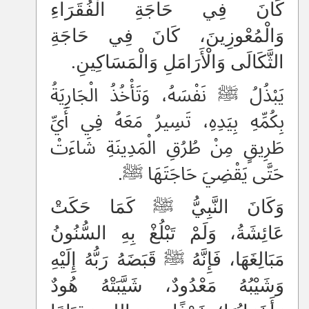
كَانَ فِي حَاجَةِ الْفُقَرَاءِ
وَالْمُعْوزِينَ، كَانَ فِي حَاجَةِ
الثَّكَالَى وَالْأَرَامَلِ وَالْمَسَاكِينِ.
يَبْذُلُ ﷺ نَفْسَهُ، وَتَأْخُذُ الْجَارِيَةُ
بِكُمِّهِ بِيَدِهِ، تَسِيرُ مَعَهُ فِي أَيِّ
طَرِيقٍ مِنْ طُرُقِ الْمَدِينَةِ شَاءَتْ
حَتَّى يَقْضِيَ حَاجَتَهَا ﷺ.
وَكَانَ النَّبِيُّ ﷺ كَمَا حَكَتْ
عَائِشَةُ، وَلَمْ تَبْلُغْ بِهِ السُّنُونُ
مَبَالِغَهَا، فَإِنَّهُ ﷺ قَبَضَهُ رَبُّهُ إِلَيْهِ
وَشَيْبُهُ مَعْدُودٌ، شَيَّبَتْهُ هُودٌ