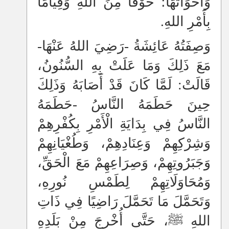
وَأَخَوَاتُهَا؛ خَوْفًا مِنَ اللهِ وَقِيَامًا
بِأَمْرِ اللهِ.
وَصِفَتُهُ عَائِشَةُ -رَضِيَ اللهُ عَنْهَا-
مَعَ ذَلِكَ وَمَا عَلَتْ بِهِ السُّنُونُ،
قَالَتْ: لَمَّا كَانَ قَدْ أَصَابَهُ وَذَلِكَ
حِينَ حَطَمَهُ النَّاسُ -حَطَمَهُ
النَّاسُ فِي بِدَايَةِ الْأَمْرِ بِكُفْرِهِمْ
وَشِرْكِهِمْ وَعِنَادِهِمْ، وَطُغْيَانِهِمْ
وَجَبَرُوتِهِمْ، وَصِرَاعِهِمْ مَعَ الْحَقِّ،
وَمُحَاوَلَاتِهِمْ لِطَمْسِ نُورِهِ،
وَتَحَمَّلَ مَا تَحَمَّلَ رَاضِيًا فِي ذَاتِ
اللهِ ﷺ، حَتَّى أُخْرِجَ مِنْ بَلَدِهِ