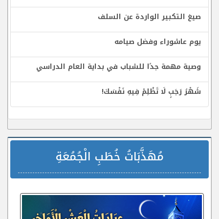
صيغ التكبير الواردة عن السلف
يوم عاشوراء وفضل صيامه
وصية مهمة جدًا للشباب في بداية العام الدراسي
شَهْرُ رَجَبٍ لَا تَظْلِمْ فِيهِ نَفْسَكَ!
مُهَذَّبَاتُ خُطَبِ الْجُمُعَةِ