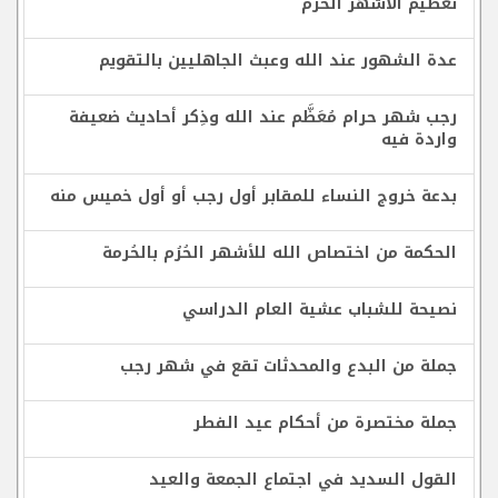
تعظيم الأشهر الحُرُم
عدة الشهور عند الله وعبث الجاهليين بالتقويم
رجب شهر حرام مُعَظَّم عند الله وذِكر أحاديث ضعيفة
واردة فيه
بدعة خروج النساء للمقابر أول رجب أو أول خميس منه
الحكمة من اختصاص الله للأشهر الحُرُم بالحُرمة
نصيحة للشباب عشية العام الدراسي
جملة من البدع والمحدثات تقع في شهر رجب
جملة مختصرة من أحكام عيد الفطر
القول السديد في اجتماع الجمعة والعيد