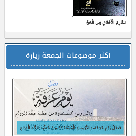
مَكَارِمُ الْأَخْلَاقِ فِي الْحَجِّ
أكثر موضوعات الجمعة زيارة
فَضْلُ يَوْمِ عَرَفَةَ،وَالدُّرُوسُ الْمُسْتَفَادَةُ مِنْ خُطْبَةِ حَجَّةِ الْوَدَاعِ