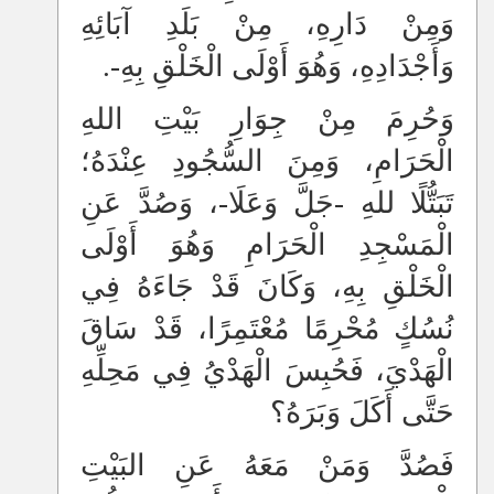
وَمِنْ دَارِهِ، مِنْ بَلَدِ آبَائِهِ
وَأَجْدَادِهِ، وَهُوَ أَوْلَى الْخَلْقِ بِهِ-.
وَحُرِمَ مِنْ جِوَارِ بَيْتِ اللهِ
الْحَرَامِ، وَمِنَ السُّجُودِ عِنْدَهُ؛
تَبَتُّلًا للهِ -جَلَّ وَعَلَا-، وَصُدَّ عَنِ
الْمَسْجِدِ الْحَرَامِ وَهُوَ أَوْلَى
الْخَلْقِ بِهِ، وَكَانَ قَدْ جَاءَهُ فِي
نُسُكٍ مُحْرِمًا مُعْتَمِرًا، قَدْ سَاقَ
الْهَدْيَ، فَحُبِسَ الْهَدْيُ فِي مَحِلِّهِ
حَتَّى أَكَلَ وَبَرَهُ؟
فَصُدَّ وَمَنْ مَعَهُ عَنِ البَيْتِ