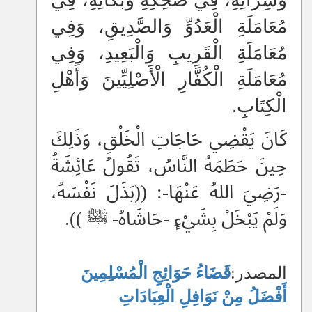
وَشِرَائِهِ، فِي ضَحِكِهِ وَبُكَائِهِ، فِي
مُعَامَلَةِ الْعَدُوِّ وَالصَّدِيقِ، وَفِي
مُعَامَلَةِ الْقَرِيبِ وَالْبَعِيدِ، وَفِي
مُعَامَلَةِ الْكُفَّارِ الْأَصْلِيِّينَ وَأَهْلِ
الْكِتَابِ.
كَانَ يَقْضِي حَاجَاتِ الْخَلْقِ، وَذَلِكَ
حِينَ حَطَمَهُ النَّاسُ، تَقُولُ عَائِشَةُ
-رَضِيَ اللهُ عَنْهَا-: ((بَذَلَ نَفْسَهُ،
وَلَمْ يَبْخَلْ بِشَيْءٍ -حَاشَاهُ- ﷺ )).
المصدر:
قَضَاءُ حَوَائِجِ الْمُسْلِمِينَ
أَفْضَلُ مِنْ نَوَافِلِ الْعِبَادَاتِ