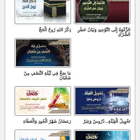
الدَّعْوَةُ إِلَى التَّوْحِيدِ وَبَيَانُ خَطَرِ
ذِكْرُ اللهِ رُوحُ الْحَجِّ
الشِّرْكِ
مَا صَحَّ فِي لَيْلَةِ النِّصْفِ مِنْ
شَعْبَانَ
تَحْوِيلُ الْقِبْلَةِ.. دُرُوسٌ وَعِبَرٌ
رَمَضَانُ شَهْرُ الْجُودِ وَالْعَطَاءِ