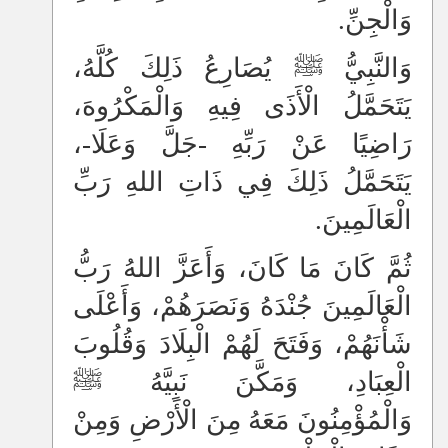
وَالْجِنِّ.
وَالنَّبِيُّ ﷺ يُصَارِعُ ذَلِكَ كُلَّهُ،
يَتَحَمَّلُ الْأَذَى فِيهِ وَالْمَكْرُوهَ،
رَاضِيًا عَنْ رَبِّهِ -جَلَّ وَعَلَا-،
يَتَحَمَّلُ ذَلِكَ فِي ذَاتِ اللهِ رَبِّ
الْعَالَمِينَ.
ثُمَّ كَانَ مَا كَانَ، وَأَعَزَّ اللهُ رَبُّ
الْعَالَمِينَ جُنْدَهُ وَنَصَرَهُمْ، وَأَعْلَى
شَأْنَهُمْ، وَفَتَحَ لَهُمْ الْبِلَادَ وَقُلُوبَ
الْعِبَادِ، وَمَكَّنَ نَبِيَّهُ ﷺ
وَالْمُؤْمِنُونَ مَعَهُ مِنَ الْأَرْضِ وَمِنْ