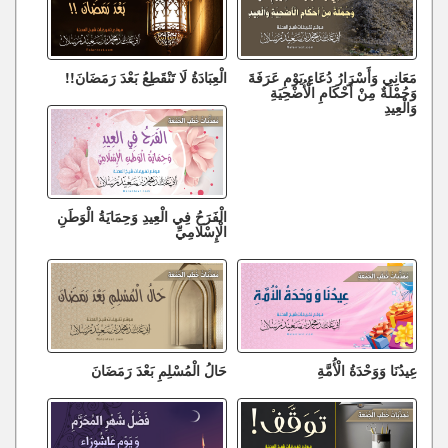
مَعَانِي وَأَسْرَارُ دُعَاءِ يَوْمِ عَرَفَةَ
الْعِبَادَةُ لَا تَنْقَطِعُ بَعْدَ رَمَضَانَ!!
وَجُمْلَةٌ مِنْ أَحْكَامِ الْأُضْحِيَةِ
وَالْعِيدِ
الْفَرَحُ فِي الْعِيدِ وَحِمَايَةُ الْوَطَنِ
الْإِسْلَامِيِّ
عِيدُنَا وَوَحْدَةُ الْأُمَّةِ
حَالُ الْمُسْلِمِ بَعْدَ رَمَضَانَ