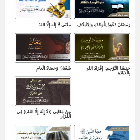
رَمَضَانُ دَعْوَةٌ لِلْوَحْدَةِ وَالِائْتِلَافِ
مَعْنَى لَا إِلَهَ إِلَّا اللهُ
حَقِيقَةُ التَّوْحِيدِ: إِفْرَادُ اللهِ
شَعْبَانُ وَحَصَادُ الْعَامِ
بِالْعِبَادَةِ
مِنْ مَعَانِي ((لَا إِلَهَ إِلَّا اللهُ)) فِي
الْقُرْآنِ