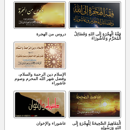
فِقْهُ الْهِجْرَةِ إِلَى اللهِ وَفَضَائِلُ
دروس من الهجرة
الْمُحَرَّمِ وَعَاشُورَاءَ
الإسلام دين الرحمة والسلام،
وفضل شهر الله المحرم وصوم
عاشوراء
الْمَفَاهِيمُ الصَّحِيحَةُ لِلْهِجْرَةِ إِلَى
عاشوراء والإخوان
اللهِ وَرَسُولِهِ