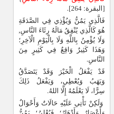
[البقرة: 264].
فَالَّذِي يَمُنُّ وَيُؤْذِي فِي الصَّدَقَةِ
هُوَ كَالَّذِي يُنْفِقُ مَالَهُ رِئَاءَ النَّاسِ,
وَلَا يُؤْمِنُ بِاللَّهِ وَلَا بِالْيَوْمِ الْآخِرِ؛
وَهَذَا كَثِيرٌ وَاقِعٌ فِي كَثِيرٍ مِنَ
النَّاسِ.
قَدْ يَفْعَلُ الْخَيْرَ وَقَدْ يَتَصَدَّقُ
وَيَهَبُ وَيُعْطِي، وَيَفْعَلُ ذَلِكَ
سِرًّا، لَا يَعْلَمُهُ إِلَّا اللهُ.
وَلَكِنْ تَأْتِي عَلَيْهِ حَالَاتٌ وَأَحْوَالٌ
وَأَعْصَارٌ وَأَدْهَارٌ؛ فَيُعْلِنُ؛ يَمُنُّ