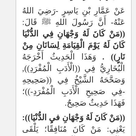
عَنْ عَمَّارِ بْنِ يَاسِرٍ -رَضِيَ اللهُ
عَنْهُ- أَنَّ رَسُولَ اللهِ ﷺ قَالَ:
((مَنْ كَانَ لَهُ وَجْهَانِ فِي الدُّنْيَا
كَانَ لَهُ يَوْمَ الْقِيَامَةِ لِسَانَانِ مِنْ
نَارٍ)) .
وَهَذَا الْحَدِيثُ أَخْرَجَهُ
الْبُخَارِيُّ فِي ((الْأَدَبِ الْمُفْرَدِ)),
وَصَحَّحَهُ الشَّيْخُ فِي ((صَحِيحِهِ
-فِي صَحِيحِ الْأَدَبِ الْمُفْرَدِ-))؛
فَهَذَا حَدِيثٌ صَحِيحٌ.
((مَنْ كَانَ لَهُ وَجْهَانِ فيِ الدُّنْيَا)):
يَعْنِي: مَنْ كَانَ مُنَافِقًا؛ يَلْقَى