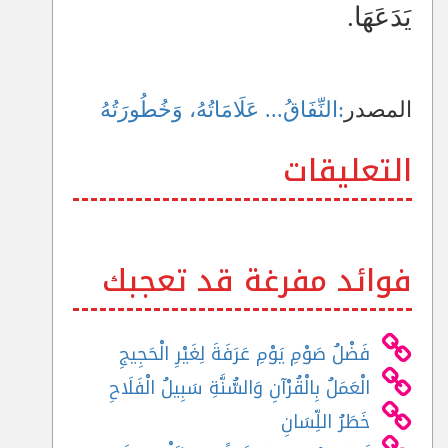
يَدَعَهَا.
المصدر
:
النِّفَاقُ... عَلَامَاتُهُ، وَخُطُورَتُهُ
التعليقات
فوائد مفرغة قد تعجبك
فَضْلُ صَوْمِ يَوْمِ عَرَفَةَ لِغَيْرِ الْحَجِيجِ
الْعَمَلُ بِالْقُرْآنِ وَالسُّنَّةِ سَبِيلُ الْفَلَاحِ
خَطَرُ اللِّسَانِ