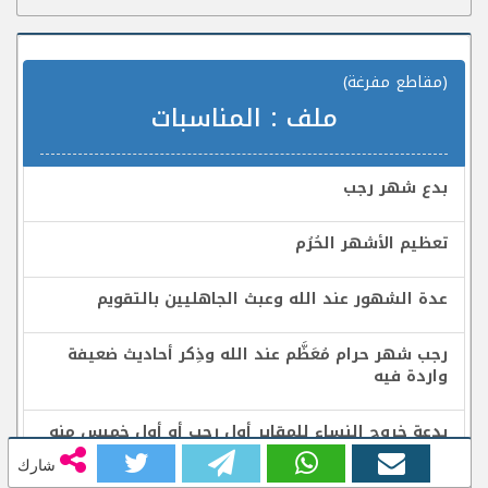
(مقاطع مفرغة)
ملف :
المناسبات
بدع شهر رجب
تعظيم الأشهر الحُرُم
عدة الشهور عند الله وعبث الجاهليين بالتقويم
رجب شهر حرام مُعَظَّم عند الله وذِكر أحاديث ضعيفة
واردة فيه
بدعة خروج النساء للمقابر أول رجب أو أول خميس منه
شارك
الحكمة من اختصاص الله للأشهر الحُرُم بالحُرمة