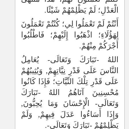
الْعَدْلِ؛ لَمْ يَظْلِمْهُمْ شَيْئًا.
أَنْتُمْ لَمْ تَعْمَلُوا لِي؛ كُنْتُمْ تَعْمَلُونَ
لِهَؤُلَاءِ؛ اذْهَبُوا إِلَيْهِمْ؛ فَاطْلُبُوا
أَجْرَكُمْ مِنْهُمْ.
اللهُ -تَبَارَكَ وَتَعَالَى- يُعَامِلُ
النَّاسَ عَلَى قَدْرِ نِيَّاتِهِمْ, وَيُثِيبُهُمْ
عَلَى قَدْرِ تِلْكَ النِّيَّاتِ؛ فَإِذَا كَانُوا
مُحْسِنِينَ آتَاهُمُ اللهُ -تَبَارَكَ
وَتَعَالَى- الْإِحْسَانَ وَمَا يُحِبُّونَ,
وَإِذَا أَسَاءُوا عَدَلَ فِيهِمْ, وَلَمْ
يَظْلِمْهُمْ -تَبَارَكَ وَتَعَالَى-.