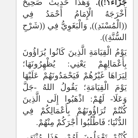
جَزَاءً؟!)).
وَهَذَا حَدِيثٌ صَحِيحٌ
أَخْرَجَهُ الْإِمَامُ أَحْمَدُ فِي
((الْمُسْنَدِ)), وَالْبَغَوِيُّ فِي ((شَرْحِ
السُّنَّةِ)).
يَوْمُ الْقِيَامَةِ الَّذِينَ كَانُوا يُرَاؤُونَ
بِأَعْمَالِهِمْ يَعْنِي: يُظْهِرُونَهَا؛
لِيَرَاهَا غَيْرُهُمْ فَيَحْمَدُونَهُمْ عَلَيْهَا
يَوْمَ الْقِيَامَةِ؛ يَقُولُ اللهُ -جَلَّ
وَعَلَا- لَهُمْ: اذْهَبُوا إِلَى الَّذِينَ
كُنْتُمْ تُرَاؤُونَهُمْ بِأَعْمَالِكُمْ فِي
الدُّنْيَا؛ فَاطْلُبُوا أَجْرَكُمْ مِنْهُمْ.
كُنْتُمْ تَعْمَلُونَ لَهُمْ، هَذَا مُنْتَهَى