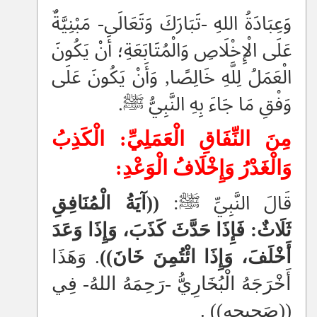
وَعِبَادَةُ اللهِ -تَبَارَكَ وَتَعَالَى- مَبْنِيَّةٌ
عَلَى الْإِخْلَاصِ وَالْمُتَابَعَةِ؛ أَنْ يَكُونَ
الْعَمَلُ لِلَّهِ خَالِصًا, وَأَنْ يَكُونَ عَلَى
وَفْقِ مَا جَاءَ بِهِ النَّبِيُّ ﷺ.
مِنَ النِّفَاقِ الْعَمَلِيِّ: الْكَذِبُ
وَالْغَدْرُ وَإِخْلَافُ الْوَعْدِ:
قَالَ النَّبِيِّ ﷺ:
((آيَةُ الْمُنَافِقِ
ثَلَاثٌ: فَإِذَا حَدَّثَ كَذَبَ، وَإِذَا وَعَدَ
أَخْلَفَ، وَإِذَا ائْتُمِنَ خَانَ))
. وَهَذَا
أَخْرَجَهُ الْبُخَارِيُّ -رَحِمَهُ اللهُ- فِي
((صَحِيحِهِ)) .