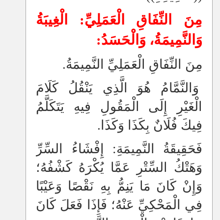
مِنَ النِّفَاقِ الْعَمَلِيِّ: الْغِيبَةُ
وَالنَّمِيمَةُ، وَالْحَسَدُ:
مِنَ النِّفَاقِ الْعَمَلِيِّ النَّمِيمَةُ.
وَالنَّمَّامُ هُوَ الَّذِي يَنْقُلُ كَلَامَ
الْغَيْرِ إِلَى الْمَقُولِ فِيهِ يَتَكَلَّمُ
فِيكَ فُلَانٌ بِكَذَا وَكَذَا.
فَحَقِيقَةُ النَّمِيمَةِ: إِفْشَاءُ السِّرِّ
وَهَتْكُ السِّتْرِ عَمَّا يُكْرَهُ كَشْفُهُ؛
وَإِنْ كَانَ مَا يَنِمُّ بِهِ نَقْصًا وَعَيْبًا
فِي الْمَحْكِيِّ عَنْهُ؛ فَإِذَا فَعَلَ كَانَ