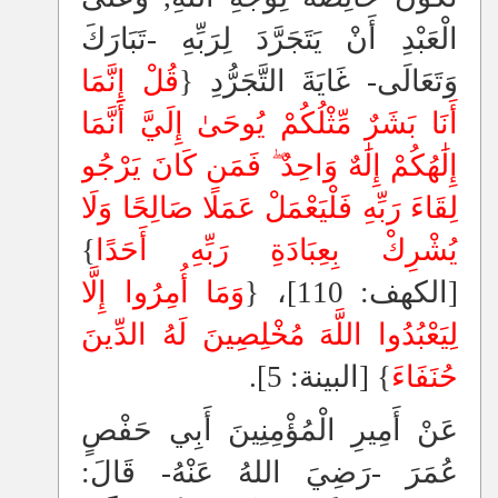
الْعَبْدِ أَنْ يَتَجَرَّدَ لِرَبِّهِ -تَبَارَكَ
وَتَعَالَى- غَايَةَ التَّجَرُّدِ {
قُلْ إِنَّمَا
أَنَا بَشَرٌ مِّثْلُكُمْ يُوحَىٰ إِلَيَّ أَنَّمَا
إِلَٰهُكُمْ إِلَٰهٌ وَاحِدٌ
فَمَن كَانَ يَرْجُو
لِقَاءَ رَبِّهِ فَلْيَعْمَلْ عَمَلًا صَالِحًا وَلَا
يُشْرِكْ بِعِبَادَةِ رَبِّهِ أَحَدًا
}
[الكهف: 110]، {
وَمَا أُمِرُوا إِلَّا
لِيَعْبُدُوا اللَّهَ مُخْلِصِينَ لَهُ الدِّينَ
حُنَفَاءَ
} [البينة: 5].
عَنْ أَمِيرِ الْمُؤْمِنِينَ أَبِي حَفْصٍ
عُمَرَ -رَضِيَ اللهُ عَنْهُ- قَالَ: