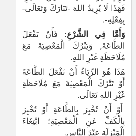
فَهَذَا لَا يُرِيدُ اللهَ -تَبَارَكَ وَتَعَالَى-
بِفِعْلِهِ-.
وَأَمَّا فِي الشَّرْعِ:
فَأَنْ يَفْعَلَ
الطَّاعَةَ, وَيَتْرُكَ الْمَعْصِيَةَ مَعَ
مُلَاحَظَةِ غَيْرِ اللهِ.
هَذَا هُوَ الرِّيَاءُ أَنْ تَفْعَلَ الطَّاعَةَ
أَوْ تَتْرُكَ الْمَعْصِيَةَ مَعَ مُلَاحَظَةِ
غَيْرِ اللهِ تَعَالَى.
أَوْ أَنْ تُخْبِرَ بِالطَّاعَةِ أَوْ تُخْبِرَ
بِالْكَفِّ عَنِ الْمَعْصِيَةِ؛ ابْتِغَاءَ
الْمَنْزِلَةِ عِنْدَ النَّاسِ.