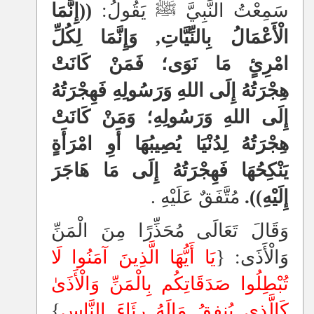
سَمِعْتُ النَّبِيَّ ﷺ يَقُولُ:
((إِنَّمَا
الْأَعْمَالُ بِالنِّيَّاتِ, وَإِنَّمَا لِكُلِّ
امْرِئٍ مَا نَوَى؛ فَمَنْ كَانَتْ
هِجْرَتُهُ إِلَى اللهِ وَرَسُولِهِ فَهِجْرَتُهُ
إِلَى اللهِ وَرَسُولِهِ؛ وَمَنْ كَانَتْ
هِجْرَتُهُ لِدُنْيَا يُصِيبُهَا أَوِ امْرَأَةٍ
يَنْكِحُهَا فَهِجْرَتُهُ إِلَى مَا هَاجَرَ
إِلَيْهِ)).
مُتَّفَقٌ عَلَيْهِ .
وَقَالَ تَعَالَى مُحَذِّرًا مِنَ الْمَنِّ
وَالْأَذَى: {
يَا أَيُّهَا الَّذِينَ آمَنُوا لَا
تُبْطِلُوا صَدَقَاتِكُم بِالْمَنِّ وَالْأَذَىٰ
كَالَّذِي يُنفِقُ مَالَهُ رِئَاءَ النَّاسِ
}