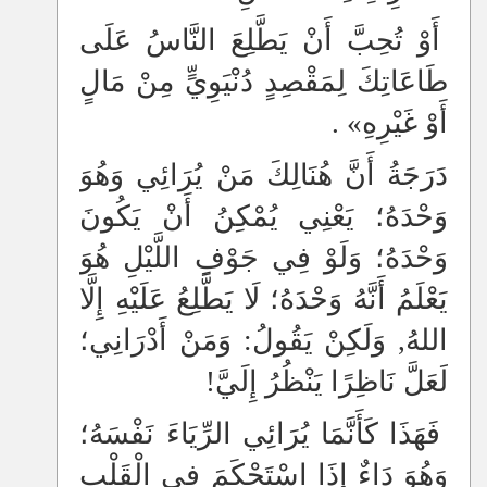
أَوْ تُحِبَّ أَنْ يَطَّلِعَ النَّاسُ عَلَى
طَاعَاتِكَ لِمَقْصِدٍ دُنْيَوِيٍّ مِنْ مَالٍ
أَوْ غَيْرِهِ» .
دَرَجَةُ أَنَّ هُنَالِكَ مَنْ يُرَائِي وَهُوَ
وَحْدَهُ؛ يَعْنِي يُمْكِنُ أَنْ يَكُونَ
وَحْدَهُ؛ وَلَوْ فِي جَوْفِ اللَّيْلِ هُوَ
يَعْلَمُ أَنَّهُ وَحْدَهُ؛ لَا يَطَّلِعُ عَلَيْهِ إِلَّا
اللهُ, وَلَكِنْ يَقُولُ: وَمَنْ أَدْرَانِي؛
لَعَلَّ نَاظِرًا يَنْظُرُ إِلَيَّ!
فَهَذَا كَأَنَّمَا يُرَائِي الرِّيَاءَ نَفْسَهُ؛
وَهُوَ دَاءٌ إِذَا اسْتَحْكَمَ فِي الْقَلْبِ