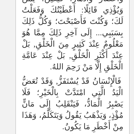
وَيُؤْذِي قَائِلًا: أَعْطَيْتُكَ وَفَعَلْتُ
لَكَ؛ وَكُنْتَ فَأَصْبَحْتَ؛ وَكُلُّ ذَلِكَ
بِسَبَبِي... إِلَى آخِرِ ذَلِكَ مِمَّا هُوَ
مَعْلُومٌ عِنْدَ كَثِيرٍ مِنَ الْخَلْقِ, بَلْ
عِنْدَ أَكْثَرِ الْخَلْقِ, بَلْ عِنْدَ عَامَّةِ
الْخَلْقِ إِلَّا مَنْ رَحِمَ اللهُ.
فَالْإِنْسَانُ قَدْ يُسْتَفَزُّ, وَقَدْ تُعَضُّ
الْيَدُ الَّتِي امْتَدَّتْ بِالْخَيْرِ؛ فَلَا
يَصْبِرُ الْمَادُّ، فَيَنْقَلِبُ إِلَى مَانٍّ
مُؤْذٍ، وَيَذْهَبُ يَقُولُ وَيَتَكَلَّمُ، وَهَذَا
مِنْ أَخْطَرِ مَا يَكُونُ.