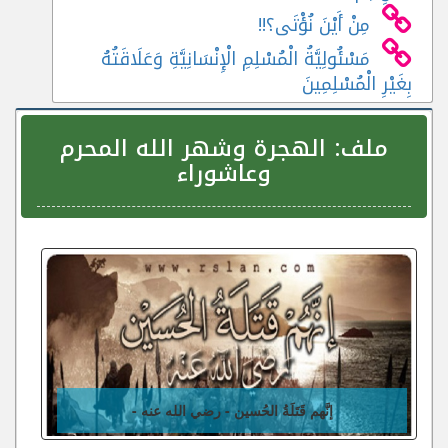
مِنْ أَيْنَ نُؤْتَى؟!!
مَسْئُولِيَّةُ الْمُسْلِمِ الْإِنْسَانِيَّةِ وَعَلَاقَتُهُ
بِغَيْرِ الْمُسْلِمِينَ
ملف:
الهجرة وشهر الله المحرم
وعاشوراء
إنَّهم قَتَلَةُ الحُسين - رضي الله عنه -