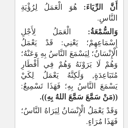
أَنَّ الرِّيَاءَ:
هُوَ الْعَمَلُ لِرُؤْيَةِ
النَّاسِ.
وَالسُّمْعَةُ:
الْعَمَلُ لِأَجْلِ
إِسْمَاعِهِمْ؛ يَعْنِي: قَدْ يَعْمَلُ
الْإِنْسَانُ؛ لِيَسْمَعَ النَّاسُ بِهِ وَعَنْهُ؛
وَهُمْ لَا يَرَوْنَهُ وَهُمْ فِي أَقْطَارِ
مُتَبَاعِدَةٍ, وَلَكِنَّهُ يَعْمَلُ لِكَيْ
يَسْمَعَ النَّاسُ بِهِ؛ فَهَذَا تَسْمِيعٌ:
((مَنْ سَمَّعَ سَمَّعَ اللهُ بِهِ)).
وَقَدْ يَعْمَلُ الْإِنْسَانُ لِيَرَاهُ النَّاسُ؛
فَهَذَا مُرَاءٍ.