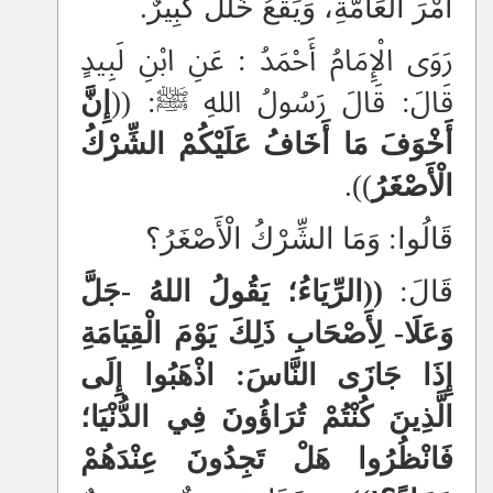
أَمْرَ الْعَامَّةِ، وَيَقَعُ خَلَلٌ كَبِيرٌ.
رَوَى الْإِمَامُ أَحْمَدُ : عَنِ ابْنِ لَبِيدٍ
قَالَ: قَالَ رَسُولُ اللهِ ﷺ: ((
إِنَّ
أَخْوَفَ مَا أَخَافُ عَلَيْكُمْ الشِّرْكُ
الْأَصْغَرُ
)).
قَالُوا: وَمَا الشِّرْكُ الْأَصْغَرُ؟
قَالَ:
((الرِّيَاءُ؛ يَقُولُ اللهُ -جَلَّ
وَعَلَا- لِأَصْحَابِ ذَلِكَ يَوْمَ الْقِيَامَةِ
إِذَا جَازَى النَّاسَ: اذْهَبُوا إِلَى
الَّذِينَ كُنْتُمْ تُرَاؤُونَ فِي الدُّنْيَا؛
فَانْظُرُوا هَلْ تَجِدُونَ عِنْدَهُمْ