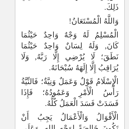
ذَلِكَ.
وَاللَّهُ الْمُسْتَعَانُ!
الْمُسْلِمُ لَهُ وَجْهٌ وَاحِدٌ حَيْثُمَا
كَانَ, وَلَهُ لِسَانٌ وَاحِدٌ حَيْثُمَا
نَطَقَ؛ لَا يُرْضِي إِلَّا رَبَّهُ, وَلَا
يُرَاقِبُ إِلَّا إِلَهَهُ سُبْحَانَهُ.
الْإِسْلَامُ قَوْلٌ وَعَمَلٌ وَنِيَّةٌ؛ فَالنِّيَّةُ
رَأْسُ الْأَمْرِ وَعَمُودُهُ؛ فَإِذَا
فَسَدَتْ فَسَدَ الْعَمَلُ كُلُّهُ.
الْأَقْوَالُ وَالْأَعْمَالُ يَجِبُ أَنْ
تَكُونَ خَالِصَةً لِوَجْهِ اللهِ, وَعَلَى