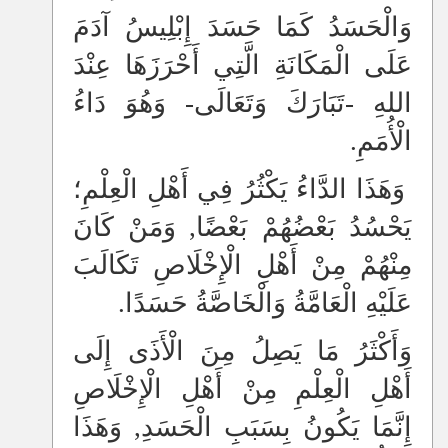
وَالْحَسَدُ كَمَا حَسَدَ إِبْلِيسُ آدَمَ
عَلَى الْمَكَانَةِ الَّتِي أَحْرَزَهَا عِنْدَ
اللهِ -تَبَارَكَ وَتَعَالَى- وَهُوَ دَاءُ
الْأُمَمِ.
وَهَذَا الدَّاءُ يَكْثُرُ فِي أَهْلِ الْعِلْمِ؛
يَحْسُدُ بَعْضُهُمْ بَعْضًا, وَمَنْ كَانَ
مِنْهُمْ مِنْ أَهْلِ الْإِخْلَاصِ تَكَالَبَ
عَلَيْهِ الْعَامَّةُ وَالْخَاصَّةُ حَسَدًا.
وَأَكْثَرُ مَا يَصِلُ مِنَ الْأَذَى إِلَى
أَهْلِ الْعِلْمِ مِنْ أَهْلِ الْإِخْلَاصِ
إِنَّمَا يَكُونُ بِسَبَبِ الْحَسَدِ, وَهَذَا