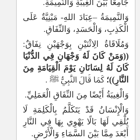
جَامِعًا بَيْنَ الْغِيبَةِ وَالنَّمِيمَةِ.
وَالنَّمِيمَةُ
–
عِبَادَ اللهِ- مَبْنِيَّةٌ عَلَى
الْكَذِبِ، وَالْحَسَدِ، وَالنِّفَاقِ.
وَمُلَاقَاةُ الِاثْنَيْنِ بِوَجْهَيْنِ نِفَاقٌ:
((وَمَنْ كَانَ لَهُ وَجْهَانِ فِي الدُّنْيَا
كَانَ لَهُ لِسَانَانِ يَوْمَ الْقِيَامَةِ مِنَ
النَّارِ))؛
كَمَا قَالَ النَّبِيُّ ﷺ .
وَالْغِيبَةُ أَيْضًا مِنَ النِّفَاقِ الْعَمَلِيِّ.
وَالْإِنْسَانُ قَدْ يَتَكَلَّمُ بِالْكَلِمَةِ لَا
يُلْقِي لَهَا بَالًا يَهْوِي بِهَا فِي النَّارِ
أَبْعَدَ مِمَّا بَيْنَ السَّمَاءِ وَالْأَرْضِ.