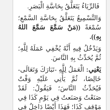
فَالرِّيَاءُ يَتَعَلَّقُ بِحَاسَّةِ الْبَصَرِ.
وَالتَّسْمِيعُ يَتَعَلَّقُ بِحَاسَّةِ السَّمْعِ؛
سُمْعَةً
((مَنْ سَمَّعَ سَمَّعَ اللهُ
بِهِ)).
وَيَدْخُلُ فِيهِ أَنَّهُ يُخْفِي عَمَلَهُ لِلَّهِ؛
ثُمَّ يُحَدِّثُ بِهِ النَّاسَ.
يَعْنِي:
الْعَمَلُ لِلَّهِ -تَبَارَكَ وَتَعَالَى-
خَالِصًا، ثُمَّ يَأْتِي عَلَيْهِ وَقْتٌ
فَيُحَدِّثُ النَّاسَ؛ فَيَقُولُ: لَقَدْ
صَنَعْتُ وَصَنَعتُ فِي يَوْمِ كَذَا فِي
مَوْقِفِ كَذَا؛ فَهَذَا أَيْضًا دَاخِلٌ فِي