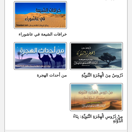
خرافات الشيعة في عاشوراء
دُرُوسٌ مِنَ الْهِجْرَةِ النَّبَوِيَّةِ
من أحداث الهجرة
مِنْ دُرُوسِ الْهِجْرَةِ النَّبَوِيَّةِ: بِنَاءُ
الدَّوْلَةِ