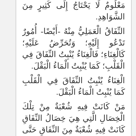
مَعْلُومٌ لَا يَحْتَاجُ إِلَى كَثِيرٍ مِنَ
الشَّوَاهِدِ.
النِّفَاقُ الْعَمَلِيُّ مِنْهُ -أَيْضًا- أُمُورٌ
تَدْعُو إِلَيْهِ؛ وَتُحَرِّضُ عَلَيْهِ؛
كَالْغِنَاءِ؛ فَالْغِنَاءُ يُنْبِتُ النِّفَاقَ فِي
الْقَلْبِ؛ كَمَا يُنْبِتُ الْمَاءُ الْبَقْلَ.
الْغِنَاءُ يُنْبِتُ النِّفَاقَ فِي الْقَلْبِ
كَمَا يُنْبِتُ الْمَاءُ الْبَقْلَ.
مَنْ كَانَتْ فِيهِ شُعْبَةٌ مِنْ تِلْكَ
الْخِصَالِ الَّتِي هِيَ خِصَالُ النِّفَاقِ
كَانَتْ فِيهِ شُعْبَةٌ مِنَ النِّفَاقِ حَتَّى