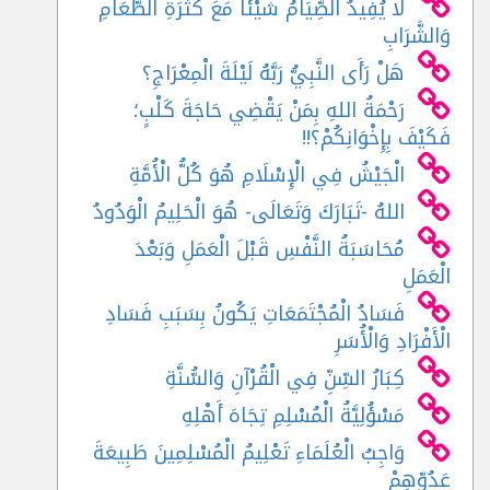
لَا يُفِيدُ الصِّيَامُ شَيْئًا مَعَ كَثْرَةِ الطَّعَامِ
وَالشَّرَابِ
هَلْ رَأَى النَّبِيُّ رَبَّهُ لَيْلَةَ الْمِعْرَاجِ؟
رَحْمَةُ اللهِ بِمَنْ يَقْضِي حَاجَةَ كَلْبٍ؛
فَكَيْفَ بِإِخْوَانِكُمْ؟!!
الْجَيْشُ فِي الْإِسْلَامِ هُوَ كُلُّ الْأُمَّةِ
اللهُ -تَبَارَكَ وَتَعَالَى- هُوَ الْحَلِيمُ الْوَدُودُ
مُحَاسَبَةُ النَّفْسِ قَبْلَ الْعَمَلِ وَبَعْدَ
الْعَمَلِ
فَسَادُ الْمُجْتَمَعَاتِ يَكُونُ بِسَبَبِ فَسَادِ
الْأَفْرَادِ وَالْأُسَرِ
كِبَارُ السِّنِّ فِي الْقُرْآنِ وَالسُّنَّةِ
مَسْؤُلِيَّةُ الْمُسْلِمِ تِجَاهَ أَهْلِهِ
وَاجِبُ الْعُلَمَاءِ تَعْلِيمُ الْمُسْلِمِينَ طَبِيعَةَ
عَدُوِّهِمْ