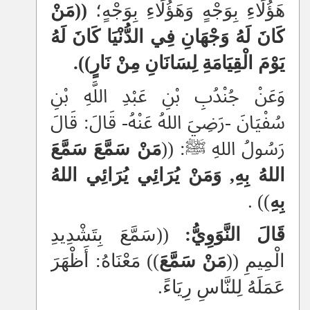
هَؤُلَاءِ بِوَجْهٍ وَهَؤُلَاءِ بِوَجْهٍ؛
((مَنْ
كَانَ لَهُ وَجْهَانِ فِي الدُّنْيَا كَانَ لَهُ
يَوْمَ الْقِيَامَةِ لِسَانَانِ مِنْ نَارٍ)).
وَعَنْ جُنْدُبِ بْنِ عَبْدِ اللَّهِ بْنِ
سُفْيَانَ -رَضِيَ اللهُ عَنْهُ- قَالَ: قَالَ
رَسُولُ اللهِ ﷺ: ((
مَنْ سَمَّعَ سَمَّعَ
اللهُ بِهِ, وَمَنْ يُرَائِي يُرَائِي اللهُ
بِهِ
)) .
قَالَ النَّوَوِيُّ:
((سَمَّعَ بِتَشْدِيدِ
الْمِيمِ ((
مَنْ سَمَّعَ
)) مَعْنَاهُ: أَظْهَرَ
عَمَلَهُ لِلنَّاسِ رِيَاءً.