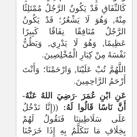
كَالنِّفَاقِ قَدْ يَكُونُ الرَّجُلُ مُمْتَلِئًا
مِنْهُ, وَهُوَ لَا يَشْعُرُ؛ قَدْ يَكُونُ
الرَّجُلُ مُنَافِقًا نِفَاقًا كَبِيرًا
عَظِيمًا, وَهُوَ لَا يَدْرِي, وَيَظُنُّ
نَفْسَهُ مِنْ كِبَارِ الْمُخْلِصِينَ.
اللَّهُمَّ تُبْ عَلَيْنَا, وَارْحَمْنَا؛ وَأَنْتَ
أَرْحَمُ الرَّاحِمِينَ.
عَنِ ابْنِ عُمَرَ -رَضِيَ اللهُ عَنْهُ-
أَنَّ نَاسًا قَالُوا لَهُ:
((إِنَّا نَدْخُلُ
عَلَى سَلَاطِينِنَا فَنَقُولُ لَهُمْ
بِخِلَافِ مَا نَتَكَلَّمُ بِهِ إِذَا خَرَجْنَا