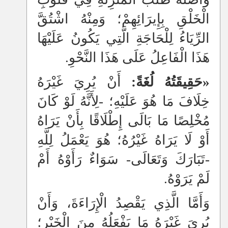
الْخَلْقِ بِإِيرَائِهِمْ؛ وَمِنْهُ اشْتُقَّ
الرِّيَاءُ لِلْحَاجَةِ الَّتِي يَكُونُ عَلَيْهَا
هَذَا الْفَاعِلُ عَلَى هَذَا النَّحْوِ.
«حَقِيقَتُهُ لُغَةً:
أَنْ يُرِيَ غَيْرَهُ
خِلَافَ مَا هُوَ عَلَيْهِ؛ -لِأَنَّهُ لَوْ كَانَ
مُخْلِصًا مَا بَالَى إِطْلَاقًا بِأَنْ يَرَاهُ
أَوْ لَا يَرَاهُ غَيْرُهُ؛ هُوَ يَعْمَلُ لِلَّهِ
-تَبَارَكَ وَتَعَالَى- سَوَاءٌ رَأَوْهُ أَمْ
لَمْ يَرَوْهُ.
وَأَمَّا الَّذِي يَقْصِدُ الْإِرَاءَةَ، وَأَنْ
يُرِيَ غَيْرَهُ مَا يَفْعَلُهُ مِنَ الْخَيْرِ؛