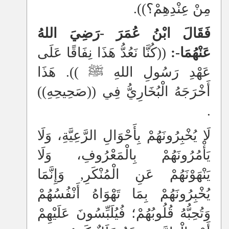
مِنْ عِنْدِهِمْ؟)).
فَقَالَ ابْنُ عُمَرَ -رَضِيَ اللهُ
عَنْهُمَا-:
((كُنَّا نَعُدُّ هَذَا نِفَاقًا عَلَى
عَهْدِ رَسُولِ اللهِ ﷺ )). هَذَا
أَخْرَجَهُ الْبُخَارِيُّ فِي ((صَحِيحِهِ))
.
لَا يُخْبِرُونَهُمْ بِأَحْوَالِ الرَّعِيَّةِ، وَلَا
يَأْمُرُونَهُمْ بِالْمَعْرُوفِ، وَلَا
يَنْهَوْنَهُمْ عَنِ الْمُنْكَرِ, وَإِنَّمَا
يُخْبِرُونَهُمْ بِمَا تَهْوَاهُ أَنْفُسُهُمْ
وَتُحِبُّهُ قُلُوبُهُمْ؛ فُيُلَبِّسُونَ عَلَيْهِمْ