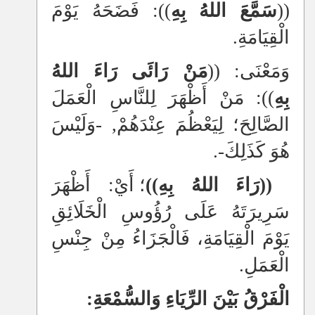
((
سَمَّعَ اللهُ بِهِ
)): فَضَحَهُ يَوْمَ
الْقِيَامَةِ.
وَمَعْنَى: ((
مَنْ رَائَى رَاءَ اللهُ
بِهِ
)): مَنْ أَظْهَرَ لِلنَّاسِ الْعَمَلَ
الصَّالِحَ؛ لِيَعْظُمَ عِنْدَهُمْ, -وَلَيْسَ
هُوَ كَذَلِكَ-.
((رَاءَ اللهُ بِهِ))
؛ أَيْ: أَظْهَرَ
سَرِيرَتَهُ عَلَى رُؤُوسِ الْخَلَائِقِ
يَوْمَ الْقِيَامَةِ، فَالْجَزَاءُ مِنْ جِنْسِ
الْعَمَلِ.
الْفَرْقُ بَيْنَ الرِّيَاءِ وَالسُّمْعَةِ: