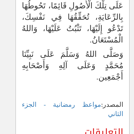
عَلَى تِلْكَ الْأُصُولِ قَائِمًا، تَحُوطُهَا
بِالرِّعَايَةِ، تُحَقِّقُهَا فِي نَفْسِكَ،
تَدْعُو إِلَيْهَا، تَثْبُتُ عَلَيْهَا، وَاللهُ
الْمُسْتَعَانُ.
وَصَلَّى اللهُ وَسَلَّمَ عَلَى نَبِيِّنَا
مُحَمَّدٍ وَعَلَى آلِهِ وَأَصْحَابِهِ
أَجْمَعِين.
المصدر:
مواعظ رمضانية - الجزء
الثاني
التعليقات