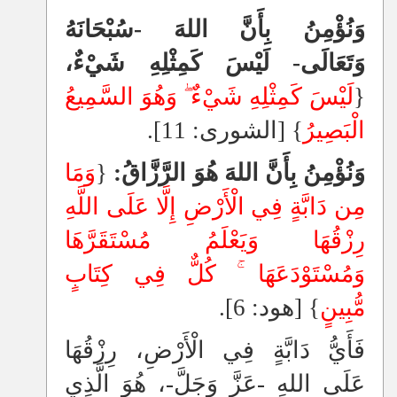
وَنُؤْمِنُ بِأَنَّ اللهَ -سُبْحَانَهُ
وَتَعَالَى- لَيْسَ كَمِثْلِهِ شَيْءٌ،
{
لَيْسَ كَمِثْلِهِ شَيْءٌ
وَهُوَ السَّمِيعُ
الْبَصِيرُ
} [الشورى: 11].
وَنُؤْمِنُ بِأَنَّ اللهَ هُوَ الرَّزَّاقُ:
{
وَمَا
مِن دَابَّةٍ فِي الْأَرْضِ إِلَّا عَلَى اللَّهِ
رِزْقُهَا وَيَعْلَمُ مُسْتَقَرَّهَا
وَمُسْتَوْدَعَهَا
كُلٌّ فِي كِتَابٍ
مُّبِينٍ
} [هود: 6].
فَأَيُّ دَابَّةٍ فِي الْأَرْضِ، رِزْقُهَا
عَلَى اللهِ -عَزَّ وَجَلَّ-، هُوَ الَّذِي