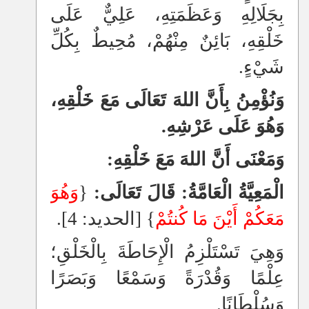
بِجَلَالِهِ وَعَظَمَتِهِ، عَلِيٌّ عَلَى
خَلْقِهِ، بَائِنٌ مِنْهُمْ، مُحِيطٌ بِكُلِّ
شَيْءٍ.
وَنُؤْمِنُ بِأَنَّ اللهَ تَعَالَى مَعَ خَلْقِهِ،
وَهُوَ عَلَى عَرْشِهِ.
وَمَعْنَى أَنَّ اللهَ مَعَ خَلْقِهِ:
الْمَعِيَّةُ الْعَامَّةُ: قَالَ تَعَالَى:
{
وَهُوَ
مَعَكُمْ أَيْنَ مَا كُنتُمْ
} [الحديد: 4].
وَهِيَ تَسْتَلْزِمُ الْإِحَاطَةَ بِالْخَلْقِ؛
عِلْمًا وَقُدْرَةً وَسَمْعًا وَبَصَرًا
وَسُلْطَانًا.