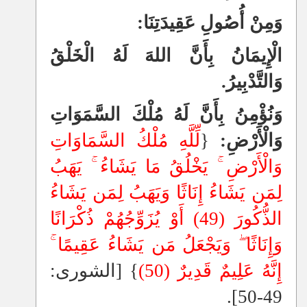
وَمِنْ أُصُولِ عَقِيدَتِنَا:
الْإِيمَانُ بِأَنَّ اللهَ لَهُ الْخَلْقُ
وَالتَّدْبِيرُ.
وَنُؤْمِنُ بِأَنَّ لَهُ مُلْكَ السَّمَوَاتِ
وَالْأَرْضِ:
{
لِّلَّهِ مُلْكُ السَّمَاوَاتِ
وَالْأَرْضِ
يَخْلُقُ مَا يَشَاءُ
يَهَبُ
لِمَن يَشَاءُ إِنَاثًا وَيَهَبُ لِمَن يَشَاءُ
الذُّكُورَ (49) أَوْ يُزَوِّجُهُمْ ذُكْرَانًا
وَإِنَاثًا
وَيَجْعَلُ مَن يَشَاءُ عَقِيمًا
إِنَّهُ عَلِيمٌ قَدِيرٌ (50)
} [الشورى:
49-50].