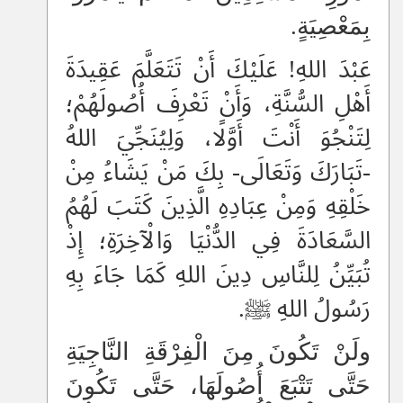
بِمَعْصِيَةٍ.
عَبْدَ اللهِ! عَلَيْكَ أَنْ تَتَعَلَّمَ عَقِيدَةَ
أَهْلِ السُّنَّةِ، وَأَنْ تَعْرِفَ أُصُولَهُمْ؛
لِتَنْجُوَ أَنْتَ أَوَّلًا، وَلِيُنَجِّيَ اللهُ
-تَبَارَكَ وَتَعَالَى- بِكَ مَنْ يَشَاءُ مِنْ
خَلْقِهِ وَمِنْ عِبَادِهِ الَّذِينَ كَتَبَ لَهُمُ
السَّعَادَةَ فِي الدُّنْيَا وَالْآخِرَةِ؛ إِذْ
تُبَيِّنُ لِلنَّاسِ دِينَ اللهِ كَمَا جَاءَ بِهِ
رَسُولُ اللهِ ﷺ.
ولَنْ تَكُونَ مِنَ الْفِرْقَةِ النَّاجِيَةِ
حَتَّى تَتْبَعَ أُصُولَهَا، حَتَّى تَكُونَ