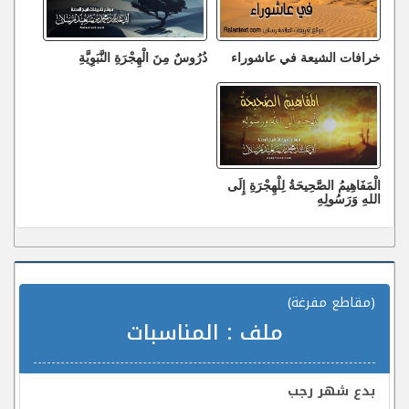
خرافات الشيعة في عاشوراء
دُرُوسٌ مِنَ الْهِجْرَةِ النَّبَوِيَّةِ
الْمَفَاهِيمُ الصَّحِيحَةُ لِلْهِجْرَةِ إِلَى
اللهِ وَرَسُولِهِ
(مقاطع مفرغة)
ملف :
المناسبات
بدع شهر رجب