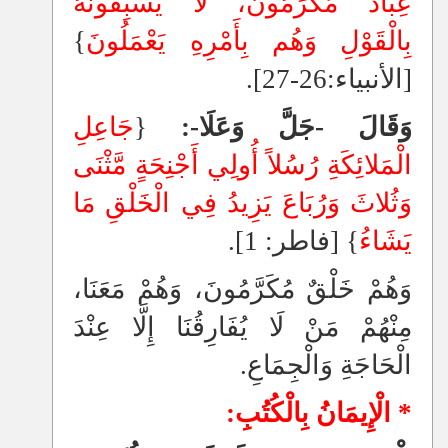
عِبَادٌ مُّكْرَمُونَ، لا يَسْبِقُونَهُ
بِالْقَوْلِ وَهُم بِأَمْرِهِ يَعْمَلُونَ‏
}‏
‏[‏الأنبياء:26-27‏]‏‏.‏
وَقَالَ -جَلَّ وَعَلَا-:
‏{‏
جَاعِلِ
الْمَلائِكَةِ رُسُلاً أُولِي أَجْنِحَةٍ مَّثْنَى
وَثُلاثَ وَرُبَاعَ يَزِيدُ فِي الْخَلْقِ مَا
يَشَاءُ
‏}‏ ‏[‏فاطر: 1‏]‏‏.‏
وَهُمْ خَلْقٌ مُكَرَّمُونَ، وَهُمْ مَعَنَا،
مِنْهُمْ مَنْ لَا يُفَارِقُنَا إِلَّا عِنْدَ
الْحَاجَةِ وَالْجِمَاعِ.
* الْإِيمَانُ بِالْكُتُبِ: