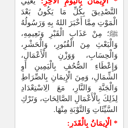
* الْإِيمَانُ بِالْيَوْمِ الْآخِرِ‏:‏
يَعْنِي
التَّصْدِيقَ بِكُلِّ مَا يَكُونُ بَعْدَ
الْمَوْتِ مِمَّا أَخْبَرَ اللهُ بِهِ وَرَسُولُهُ
ﷺ؛ مِنْ عَذَابِ الْقَبْرِ وَنَعِيمِهِ،
وَالْبَعْثِ مِنَ الْقُبُورِ، وَالْحَشْرِ،
وَالْحِسَابِ، وَوَزْنِ الْأَعْمَالِ،
وَإِعْطَاءِ الصُّحُفِ بِالْيَمِينِ أَوِ
الشِّمَالِ، وَمِنَ الْإِيمَانِ بِالصِّرَاطِ
وَالْجَنَّةِ وَالنَّارِ، مَعَ الِاسْتِعْدَادِ
لِذَلِكَ بِالْأَعْمَالِ الصَّالِحَاتِ، وَتَرْكِ
السَّيِّئَاتِ وَالتَّوْبَةِ مِنْهَا‏.‏
* الْإِيمَانُ بِالْقَدَرِ‏:‏