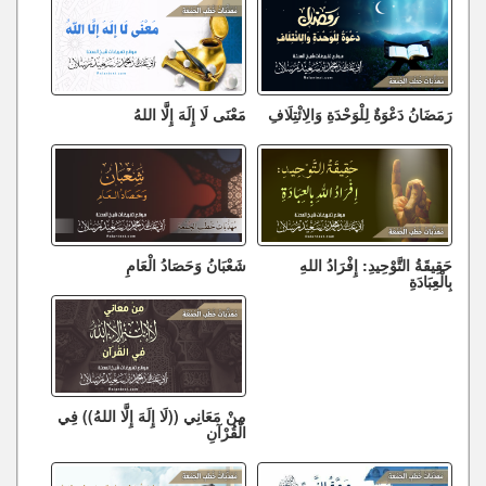
رَمَضَانُ دَعْوَةٌ لِلْوَحْدَةِ وَالِائْتِلَافِ
مَعْنَى لَا إِلَهَ إِلَّا اللهُ
حَقِيقَةُ التَّوْحِيدِ: إِفْرَادُ اللهِ
شَعْبَانُ وَحَصَادُ الْعَامِ
بِالْعِبَادَةِ
مِنْ مَعَانِي ((لَا إِلَهَ إِلَّا اللهُ)) فِي
الْقُرْآنِ