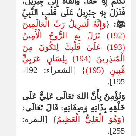
تَكَلَّمَ بِهِ حَقًّا، وَأَلْقَاهُ إِلَى جِبْرِيلَ،
فَنَزَلَ بِهِ جِبْرِيلُ عَلَى قَلْبِ النَّبِيِّ
ﷺ:
{
وَإِنَّهُ لَتَنزِيلُ رَبِّ الْعَالَمِينَ
(192) نَزَلَ بِهِ الرُّوحُ الْأَمِينُ
(193) عَلَىٰ قَلْبِكَ لِتَكُونَ مِنَ
الْمُنذِرِينَ (194) بِلِسَانٍ عَرَبِيٍّ
مُّبِينٍ (195)
} [الشعراء: 192-
195].
وَنُؤْمِنُ بِأَنَّ اللهَ تَعَالَى عَلِيٌّ عَلَى
خَلْقِهِ بِذَاتِهِ وَصِفَاتِهِ: قَالَ تَعَالَى:
{
وَهُوَ الْعَلِيُّ الْعَظِيمُ
} [البقرة:
255].