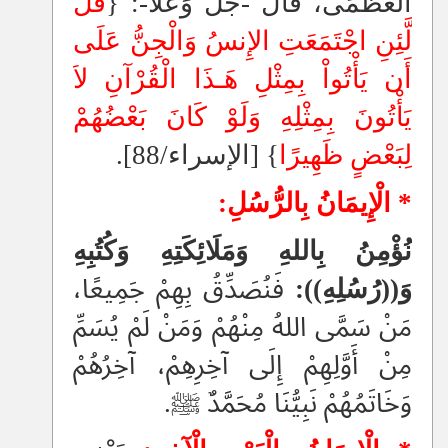
الْعُظْمَى، قَالَ -جَلَّ وَعَلَا-: {
قُل
لَّئِنِ اجْتَمَعَتِ الإِنسُ وَالْجِنُّ عَلَى
أَن يَأْتُواْ بِمِثْلِ هَـذَا الْقُرْآنِ لاَ
يَأْتُونَ بِمِثْلِهِ وَلَوْ كَانَ بَعْضُهُمْ
لِبَعْضٍ ظَهِيرًا
‏}‏ ‏[‏الإسراء/88‏]‏‏.‏
* الْإِيمَانُ بِالرُّسُلِ:
نُؤْمِنُ
بِاللهِ وَمَلَائِكَتِهِ وَكُتُبِهِ
وَ((رُسُلِهِ)):
فَنُصَدِّقُ بِهِمْ
جَمِيعًا،
مَنْ سَمَّى اللهُ مِنْهُمْ وَمَنْ لَمْ يُسَمِّ
مِنْ أَوَّلِهِمْ إِلَى آخِرِهِمْ، آخِرُهُمْ
وَخَاتَمُهُمْ نَبِيُّنَا مُحَمَّدٌ ﷺ.