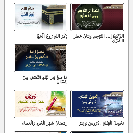
الدَّعْوَةُ إِلَى التَّوْحِيدِ وَبَيَانُ خَطَرِ
ذِكْرُ اللهِ رُوحُ الْحَجِّ
الشِّرْكِ
مَا صَحَّ فِي لَيْلَةِ النِّصْفِ مِنْ
شَعْبَانَ
تَحْوِيلُ الْقِبْلَةِ.. دُرُوسٌ وَعِبَرٌ
رَمَضَانُ شَهْرُ الْجُودِ وَالْعَطَاءِ