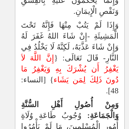
وَإِنَّمَا يَحْكُمُونَ عَلَيْهِ بِالْفِسْقِ
وَنَقْصِ الْإِيمَانِ‏.‏
وَإِذَا لَمْ يَتُبْ مِنْهَا فَإِنَّهُ تَحْتَ
الْمَشِيئَةِ -إِنْ شَاءَ اللهُ غَفَرَ لَهُ
وَإِنْ شَاءَ عَذَّبَهُ، لَكِنَّهُ لَا يَخْلُدُ فِي
النَّارِ- قَالَ تَعَالَى:‏ ‏{‏
إِنَّ اللَّهَ لاَ
يَغْفِرُ أَن يُشْرَكَ بِهِ وَيَغْفِرُ مَا
دُونَ ذَلِكَ لِمَن يَشَاء
‏}‏ ‏[‏النساء:
48‏]‏‏.‏
وَمِنْ أُصُولِ أَهْلِ السُّنَّةِ
وَالْجَمَاعَةِ:
وُجُوبُ طَاعَةِ وُلَاةِ
أُمُورِ الْمُسْلِمِينَ، مَا لَمْ يَأْمُرُوا