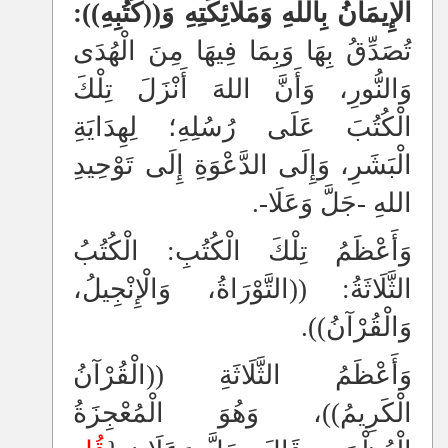
الْإِيمَانُ بِاللهِ وَمَلَائِكَتِهِ وَ((كُتُبِهِ)):
تُصَدِّقُ بِهَا وَبِمَا فِيهَا مِنَ الْهُدَى
وَالنُّورِ، وَأَنَّ اللهَ أَنْزَلَ تِلْكَ
الْكُتُبَ عَلَى رُسُلِهِ؛ لِهِدَايَةِ
الْبَشَرِ، وَإِلَى الدَّعْوَةِ إِلَى تَوْحِيدِ
اللهِ -جَلَّ وَعَلَا-.
وَأَعْظَمُ تِلْكَ الْكُتُبِ: الْكُتُبُ
الثَّلَاثَةُ: ((التَّوْرَاةُ، وَالْإِنْجِيلُ،
وَالْقُرْآنُ)).
وَأَعْظَمُ الثَّلَاثَةِ ((الْقُرْآنُ
الْكَرِيمُ))، وَهُوَ الْمُعْجِزَةُ