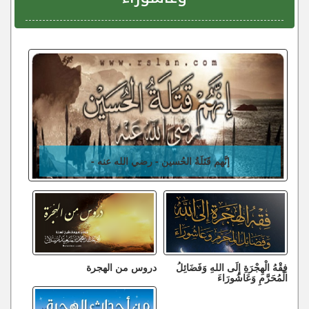
إنَّهم قَتَلَةُ الحُسين - رضي الله عنه -
فِقْهُ الْهِجْرَةِ إِلَى اللهِ وَفَضَائِلُ
دروس من الهجرة
الْمُحَرَّمِ وَعَاشُورَاءَ