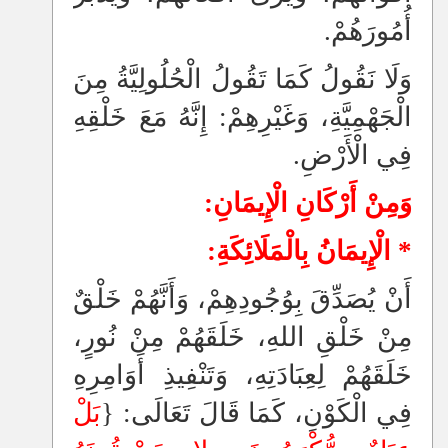
أُمُورَهُمْ.
وَلَا نَقُولُ كَمَا تَقُولُ الْحُلُولِيَّةُ مِنَ
الْجَهْمِيَّةِ، وَغَيْرِهِمْ: إِنَّهُ مَعَ خَلْقِهِ
فِي الْأَرْضِ.
وَمِنْ أَرْكَانِ الْإِيمَانِ:
* الْإِيمَانُ بِالْمَلَائِكَةِ:
أَنْ يُصَدِّقَ بِوُجُودِهِمْ، وَأَنَّهُمْ خَلْقٌ
مِنْ خَلْقِ اللهِ، خَلَقَهُمْ مِنْ نُورٍ،
خَلَقَهُمْ لِعِبَادَتِهِ، وَتَنْفِيذِ أَوَامِرِهِ
فِي الْكَوْنِ، كَمَا قَالَ تَعَالَى:
‏{‏
بَلْ