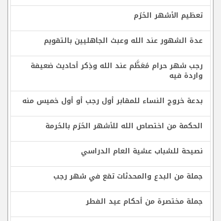
تعظيم الأشهر الحُرُم
عدة الشهور عند الله وعبث الجاهليين بالتقويم
رجب شهر حرام مُعَظَّم عند الله وذِكر أحاديث ضعيفة
واردة فيه
بدعة خروج النساء للمقابر أول رجب أو أول خميس منه
الحكمة من اختصاص الله للأشهر الحُرُم بالحُرمة
نصيحة للشباب عشية العام الدراسي
جملة من البدع والمحدثات تقع في شهر رجب
جملة مختصرة من أحكام عيد الفطر