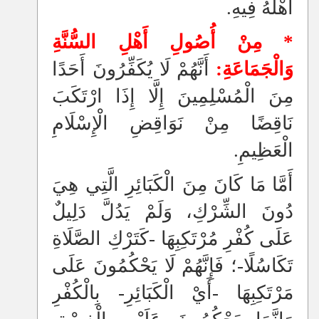
أَهْلُهُ فِيهِ.
* مِنْ أُصُولِ أَهْلِ السُّنَّةِ
وَالْجَمَاعَةِ‏:‏
أَنَّهُمْ لَا يُكَفِّرُونَ أَحَدًا
مِنَ الْمُسْلِمِينَ إِلَّا إِذَا ارْتَكَبَ
نَاقِضًا مِنْ نَوَاقِضِ الْإِسْلَامِ
الْعَظِيمِ.
أَمَّا مَا كَانَ مِنَ الْكَبَائِرِ الَّتِي هِيَ
دُونَ الشِّرْكِ، وَلَمْ يَدُلَّ دَلِيلٌ
عَلَى كُفْرِ مُرْتَكِبِهَا -كَتَرْكِ الصَّلَاةِ
تَكَاسُلًا-؛ فَإِنَّهُمْ لَا يَحْكُمُونَ عَلَى
مَرْتَكِبِهَا -أَيْ الْكَبَائِرِ- بِالْكُفْرِ