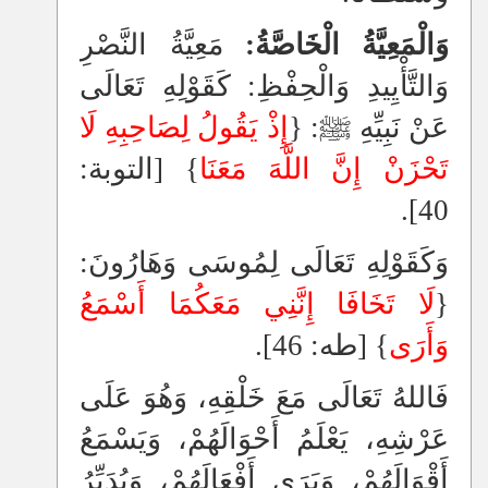
وَالْمَعِيَّةُ الْخَاصَّةُ:
مَعِيَّةُ النَّصْرِ
وَالتَّأْيِيدِ وَالْحِفْظِ: كَقَوْلِهِ تَعَالَى
عَنْ نَبِيِّهِ ﷺ: {
إِذْ يَقُولُ لِصَاحِبِهِ لَا
تَحْزَنْ إِنَّ اللَّهَ مَعَنَا
} [التوبة:
40].
وَكَقَوْلِهِ تَعَالَى لِمُوسَى وَهَارُونَ:
{
لَا تَخَافَا إِنَّنِي مَعَكُمَا أَسْمَعُ
وَأَرَى
} [طه: 46].
فَاللهُ تَعَالَى مَعَ خَلْقِهِ، وَهُوَ عَلَى
عَرْشِهِ، يَعْلَمُ أَحْوَالَهُمْ، وَيَسْمَعُ
أَقْوَالَهُمْ، وَيَرَى أَفْعَالَهُمْ، وَيُدَبِّرُ