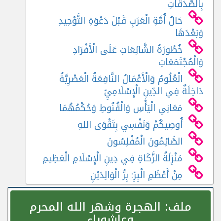
بِالصَّدَقَاتِ
حَالُ أُمَّةِ الْعَرَبِ قَبْلَ دَعْوَةِ التَّوْحِيدِ
وَبَعْدَهَا
خُطُورَةُ الشَّائِعَاتِ عَلَى الْأَفْرَادِ
وَالْمُجْتَمَعَاتِ
الْعُلُومُ وَالْأَعْمَالُ النَّافِعَةُ الْعَصْرِيَّةُ
دَاخِلَةٌ فِي الدِّينِ الْإِسْلَامِيِّ
مَعَانِي الْيَأْسِ وَالْقُنُوطِ وَحُكْمُهُمَا
أُوصِيكُمْ وَنَفْسِي بِتَقْوَى اللهِ
الصَّائِمُونَ الْمُفْلِسُونَ
مَنْزِلَةُ الزَّكَاةِ فِي دِينِ الْإِسْلَامِ الْعَظِيمِ
مِنْ أَعْظَمِ الْبِرِّ: بِرُّ الْوَالِدَيْنِ
ملف:
الهجرة وشهر الله المحرم
وعاشوراء