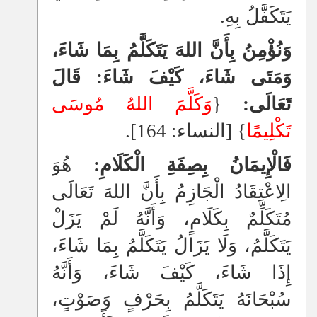
يَتَكَفَّلُ بِهِ.
وَنُؤْمِنُ بِأَنَّ اللهَ يَتَكَلَّمُ بِمَا شَاءَ،
وَمَتَى شَاءَ، كَيْفَ شَاءَ: قَالَ
تَعَالَى:
{
وَكَلَّمَ اللهُ مُوسَى
تَكْلِيمًا
} [النساء: 164].
فَالْإِيمَانُ بِصِفَةِ الْكَلَامِ:
هُوَ
الِاعْتِقَادُ الْجَازِمُ بِأَنَّ اللهَ تَعَالَى
مُتَكَلِّمٌ بِكَلَامٍ، وَأَنَّهُ لَمْ يَزَلْ
يَتَكَلَّمُ، وَلَا يَزَالُ يَتَكَلَّمُ بِمَا شَاءَ،
إِذَا شَاءَ، كَيْفَ شَاءَ، وَأَنَّهُ
سُبْحَانَهُ يَتَكَلَّمُ بِحَرْفٍ وَصَوْتٍ،