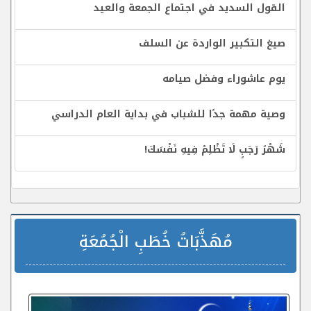
القول السديد في اجتماع الجمعة والعيد
صيغ التكبير الواردة عن السلف
يوم عاشوراء وفضل صيامه
وصية مهمة جدًا للشباب في بداية العام الدراسي
شَهْرُ رَجَبٍ لَا تَظْلِمْ فِيهِ نَفْسَكَ!
مُهَذَّبَاتُ خُطَبِ الْجُمُعَةِ