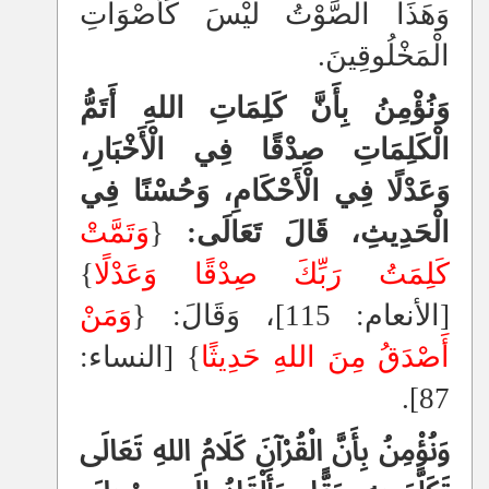
وَهَذَا الصَّوْتُ لَيْسَ كَأَصْوَاتِ
الْمَخْلُوقِينَ.
وَنُؤْمِنُ بِأَنَّ كَلِمَاتِ اللهِ أَتَمُّ
الْكَلِمَاتِ صِدْقًا فِي الْأَخْبَارِ،
وَعَدْلًا فِي الْأَحْكَامِ، وَحُسْنًا فِي
الْحَدِيثِ، قَالَ تَعَالَى:
{
وَتَمَّتْ
كَلِمَتُ رَبِّكَ صِدْقًا وَعَدْلًا
}
[الأنعام: 115]، وَقَالَ: {
وَمَنْ
أَصْدَقُ مِنَ اللهِ حَدِيثًا
} [النساء:
87].
وَنُؤْمِنُ بِأَنَّ الْقُرْآنَ كَلَامُ اللهِ تَعَالَى