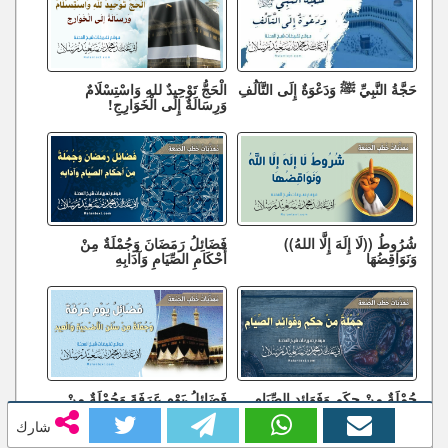
حَجَّةُ النَّبِيِّ ﷺ وَدَعْوَةٌ إِلَى التَّآلُفِ
الْحَجُّ تَوْحِيدٌ للهِ وَاسْتِسْلَامٌ
وَرِسَالَةٌ إِلَى الْخَوَارِجِ!
شُرُوطُ ((لَا إِلَهَ إِلَّا اللهُ))
فَضَائِلُ رَمَضَانَ وَجُمْلَةٌ مِنْ
وَنَوَاقِضُهَا
أَحْكَامِ الصِّيَامِ وَآدَابِهِ
جُمْلَةٌ مِنْ حِكَمِ وَفَوَائِدِ الصِّيَامِ
فَضَائِلُ يَوْمِ عَرَفَةَ وَجُمْلَةٌ مِنْ
سُنَنِ الْأُضْحِيَّةِ وَالْعِيدِ
شارك