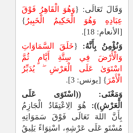
وَقَالَ تَعَالَى: {
وَهُوَ الْقَاهِرُ فَوْقَ
عِبَادِهِ وَهُوَ الْحَكِيمُ الْخَبِيرُ
}
[الأنعام: 18].
وَنُؤْمِنُ بِأَنَّهُ:
{
خَلَقَ السَّمَاوَاتِ
وَالْأَرْضَ فِي سِتَّةِ أَيَّامٍ ثُمَّ
اسْتَوَىٰ عَلَى الْعَرْشِ
يُدَبِّرُ
الْأَمْرَ
} [يونس: 3].
وَمَعْنَى: ((اسْتَوَى عَلَى
الْعَرْشِ)):
هُوَ الِاعْتِقَادُ الْجَازِمُ
بِأَنَّ اللهَ تَعَالَى فَوْقَ سَمَوَاتِهِ
مُسْتَوٍ عَلَى عَرْشِهِ، اسْتِوَاءً يَلِيقُ