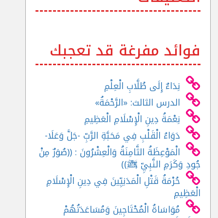
فوائد مفرغة قد تعجبك
نِدَاءٌ إِلَى طُلَّابِ الْعِلْمِ
الدرس الثالث: «الرَّحْمَةُ»
نِعْمَةُ دِينِ الْإِسْلَامِ الْعَظِيمِ
دَوَاءُ الْقَلْبِ فِي مَحَبَّةِ الرَّبِّ -جَلَّ وَعَلَا-
الْمَوْعِظَةُ الثَّامِنَةُ وَالْعِشْرُونَ : ((صُوَرٌ مِنْ
جُودِ وَكَرَمِ النَّبِيِّ ﷺ))
حُرْمَةُ قَتْلِ الْمَدَنِيِّينَ فِي دِينِ الْإِسْلَامِ
الْعَظِيمِ
مُوَاسَاةُ الْمُحْتَاجِينَ وَمُسَاعَدَتُهُمْ