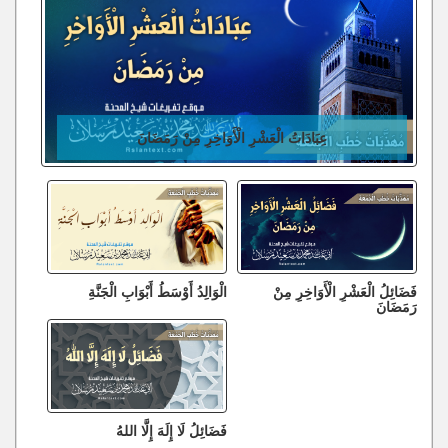
عِبَادَاتُ الْعَشْرِ الْأَوَاخِرِ مِنْ رَمَضَانَ
فَضَائِلُ الْعَشْرِ الْأَوَاخِرِ مِنْ
الْوَالِدُ أَوْسَطُ أَبْوَابِ الْجَنَّةِ
رَمَضَانَ
فَضَائِلُ لَا إِلَهَ إِلَّا اللهُ