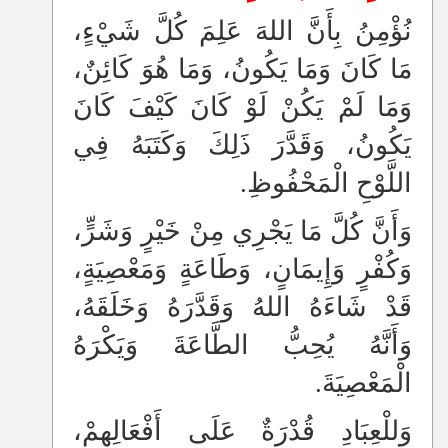
نُؤْمِنُ بِأَنَّ اللهَ عَلِمَ كُلَّ شَيْءٍ،
مَا كَانَ وَمَا يَكُونُ، وَمَا هُوَ كَائِنٌ،
وَمَا لَمْ يَكُنْ لَوْ كَانَ كَيْفَ كَانَ
يَكُونُ، وَقَدَّرَ ذَلِكَ وَكَتَبَهُ فِي
اللَّوْحِ الْمَحْفُوظِ.
وَأَنَّ كُلَّ مَا يَجْرِي مِنْ خَيْرٍ وَشَرٍّ،
وَكُفْرٍ وَإِيمَانٍ، وَطَاعَةٍ وَمَعْصِيَةٍ،
قَدْ شَاءَهُ اللهُ وَقَدَّرَهُ وَخَلَقَهُ،
وَأَنَّهُ يُحِبُّ الطَّاعَةَ وَيَكْرَهُ
الْمَعْصِيَةَ‏.‏
وَللْعِبَادِ قُدْرَةٌ عَلَى أَفْعَالِهِمْ،