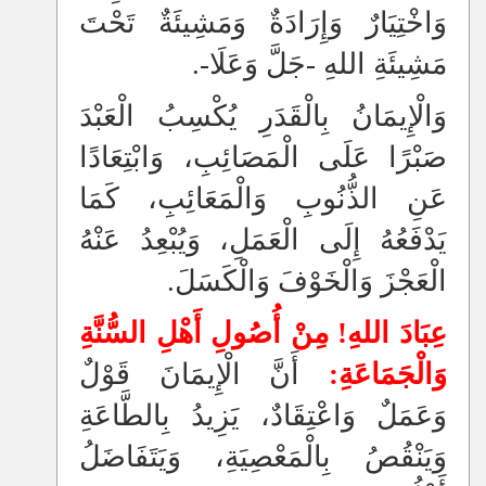
وَاخْتِيَارٌ وَإِرَادَةٌ وَمَشِيئَةٌ تَحْتَ
مَشِيئَةِ اللهِ -جَلَّ وَعَلَا-.
وَالْإِيمَانُ بِالْقَدَرِ يُكْسِبُ الْعَبْدَ
صَبْرًا عَلَى الْمَصَائِبِ، وَابْتِعَادًا
عَنِ الذُّنُوبِ وَالْمَعَائِبِ‏،‏ كَمَا
يَدْفَعُهُ إِلَى الْعَمَلِ، وَيُبْعِدُ عَنْهُ
الْعَجْزَ وَالْخَوْفَ وَالْكَسَلَ‏.‏
عِبَادَ اللهِ! مِنْ أُصُولِ أَهْلِ السُّنَّةِ
وَالْجَمَاعَةِ:
أَنَّ الْإِيمَانَ قَوْلٌ
وَعَمَلٌ وَاعْتِقَادٌ،
يَزِيدُ بِالطَّاعَةِ
وَيَنْقُصُ بِالْمَعْصِيَةِ، وَيَتَفَاضَلُ