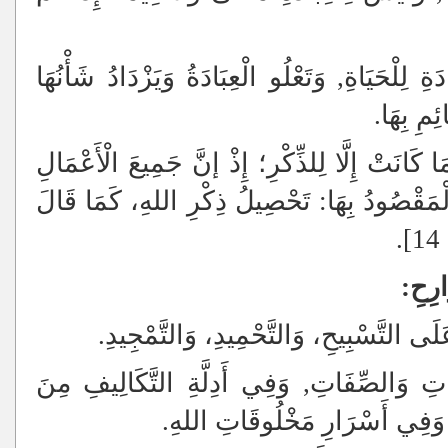
دَةِ لِلْحَيَاةِ, وَتَعْلُو الْعِبَادَةُ وَيَزْدَادُ شَأْنُهَا
ِمِ بِهَا.
 مَا كَانَتْ إِلَّا لِلذِّكْرِ؛ إِذْ إنَّ جَمِيعَ الْأَعْمَالِ
الْمَقْصُودُ بِهَا: تَحْصِيلُ ذِكْرِ اللهِ، كَمَا قَالَ
.
ارِحِ:
عَلَى التَّسْبِيحِ، وَالتَّحْمِيدِ، وَالتَّمْجِيدِ.
َاتِ وَالصِّفَاتِ, وَفِي أَدِلَّةِ التَّكَالِيفِ مِنَ
ا، وَفِي أَسْرَارِ مَخْلُوقَاتِ اللهِ.