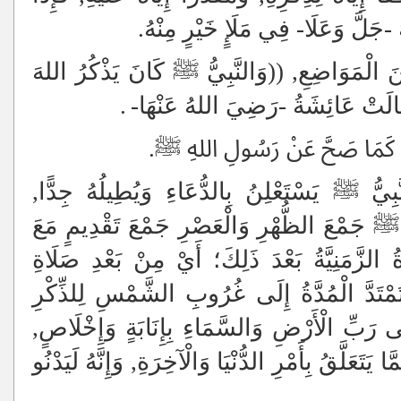
-جَلَّ وَعَلَا- فِي مَلَإٍ خَيْرٍ مِنْهُ.
نَ الْمَوَاضِعِ, ((وَالنَّبِيُّ ﷺ كَانَ يَذْكُرُ اللهَ
قَالَتْ عَائِشَةُ -رَضِيَ اللهُ عَنْهَا-
.
كَمَا صَحَّ عَنْ رَسُولِ اللهِ ﷺ.
يُّ ﷺ يَسْتَعْلِنُ بِالدُّعَاءِ وَيُطِيلُهُ جِدًّا,
ُّ ﷺ جَمْعَ الظُّهْرِ وَالْعَصْرِ جَمْعَ تَقْدِيمٍ مَعَ
ُ الزَّمَنِيَّةُ بَعْدَ ذَلِكَ؛ أَيْ مِنْ بَعْدِ صَلَاةِ
مْتَدَّ الْمُدَّةُ إِلَى غُرُوبِ الشَّمْسِ لِلذِّكْرِ
إِلَى رَبِّ الْأَرْضِ وَالسَّمَاءِ بِإِنَابَةٍ وَإِخْلَاصٍ,
تَعَلَّقُ بِأَمْرِ الدُّنْيَا وَالْآخِرَةِ, وَإِنَّهُ لَيَدْنُو