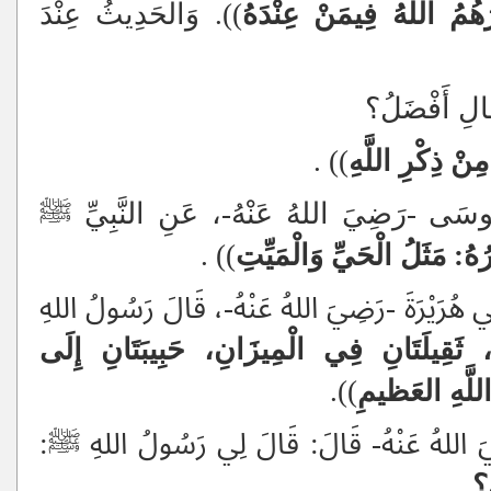
َهُمُ اللَّهُ فِيمَنْ عِنْدَهُ
)). وَالحَدِيثُ عِنْدَ
مَالِ أَفْضَلُ؟
ِنْ ذِكْرِ اللَّهِ
))
.
وسَى -رَضِيَ اللهُ عَنْهُ-، عَنِ النَّبِيِّ ﷺ
ُرُهُ: مَثَلُ الْحَيِّ وَالْمَيِّتِ
))
.
ي هُرَيْرَةَ -رَضِيَ اللهُ عَنْهُ-
،
قَالَ رَسُولُ اللهِ
 ثَقِيلَتَانِ فِي الْمِيزَانِ، حَبِيبَتَانِ إِلَى
اللَّهِ العَظيمِ
)).
يَ اللهُ عَنْهُ- قَالَ: قَالَ لِي رَسُولُ اللهِ ﷺ:
ى؟