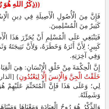
((ذِكْرُ اللهِ هُوَ ر
فَإِنَّ مِنَ الْأُصُولِ الْأَصِيلَةِ فِي دِينِ الْإِسْل
كَثِيرٌ مِنَ الْمُسْلِمِينَ.
فَيَنْبَغِي عَلَى الْمُسْلِمِ أَنْ يُحَرِّرَ هَذَا الْأَ
كَبِيرٍ؛ لِأَنَّ أَثَرَهُ وَخَطَرَهُ، وَلِأَنَّ نَتِيجَتَهُ 
وَفِي آخِرَتِهِ.
إِنَّ الْحِكْمَةَ مِنْ خَلْقِ الْإِنْسَانِ: هِيَ الْقِيَ
خَلَقْتُ الْجِنَّ وَالْإِنسَ إِلَّا لِيَعْبُدُونِ
لِي؛ وَعَلَى هَذَا فَإِنَّ الْمُتَحَتِّمَ عَلَيْهِمْ هُوَ أَ
وَشَمِلَتْهُ.
وَالذِّكْرُ هُوَ رُوحُ الْعِبَادَةِ وَمَعْنَاهَا وَمَبْنَاه