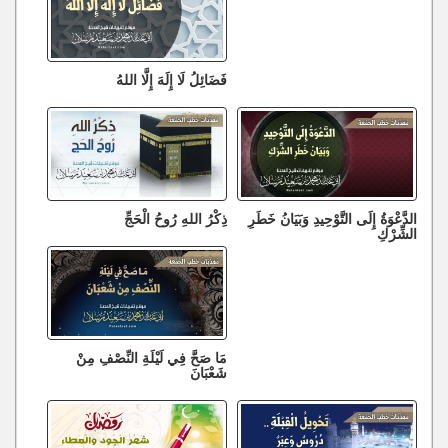
فَضَائِلُ لَا إِلَهَ إِلَّا اللهُ
الدَّعْوَةُ إِلَى التَّوْحِيدِ وَبَيَانُ خَطَرِ
ذِكْرُ اللهِ رُوحُ الْحَجِّ
الشِّرْكِ
مَا صَحَّ فِي لَيْلَةِ النِّصْفِ مِنْ
شَعْبَانَ