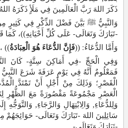
ذَكَرَ اللهَ رَبَّ الْعَالَمِينَ فِي مَلَأٍ ذَكَرَهُ اللهُ 
وَالنَّبِيُّ ﷺ بَيَّنَ فَضْلَ الذِّكْرِ فِي كَثِيرٍ مِ
-تَبَارَكَ وَتَعَالَى- عَلَى كُلِّ أَحْيَانِهِ))، كَمَا 
وَأَمَّا الدُّعَاءُ: ((
فَإِنَّ الدُّعَاءَ هُوَ الْعِبَادَةُ
))
، 
وَفِي الْحَجِّ -فِي أَمَاكِنَ سِتَّةٍ- كَانَ النَّبِ
فَمَعْلُومٌ أَنَّهُ فِي يَوْمِ عَرَفَةَ شَرَعَ النَّبِي
الْقَصْرِ؛ وَذَلِكَ مِنْ أَجْلِ أَنْ تَمْتَدَّ الْمُدَّة
الْعَصْرِ مَجْمُوعَةً مَقْصُورَةً مَعَ الظُّهْرِ لِتَ
وَلِلدُّعَاءِ, وَالِابْتِهَالِ وَالرَّجَاءِ, وَالتَّوَجُّهِ 
سَائِلِينَ اللهَ -تَبَارَكَ وَتَعَالَى- حَوَائِجَهُمْ مِمَّا يَ
-تَبَارَكَ وَتَعَالَى-.