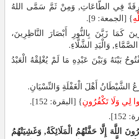
رِقَةً فِي الطَّاعَاتِ, وَمِنْ ثَمَّ سَمَّى اللهُ
هِ
} [الجمعة: 9].
رِينَ كَمَا زَيَّنَ بِالنُّورِ أَبْصَارَ النَّاظِرِينَ،
لصَّمَّاءِ, وَالْيَدِ الشَّلَّاءِ.
وحُ بَيْنَهُ وَبَيْنَ عَبْدِهِ مَا لَمْ يُغْلِقْهُ الْعَبْدُ
ُ الشَّيْطَانُ أَهْلَ الْغَفْلَةِ وَالنِّسْيَانِ.
ا لِي وَلَا تَكْفُرُونِ
} [البقرة: 152].
152].
ُونَ اللَّهَ إِلَّا حَفَّتْهُمُ الْمَلَائِكَةُ, وَغَشِيَتْهُمُ