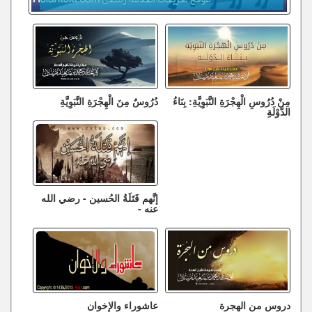
مِنْ دُرُوسِ الْهِجْرَةِ النَّبَوِيَّةِ: بِنَاءُ
دُرُوسٌ مِنَ الْهِجْرَةِ النَّبَوِيَّةِ
الدَّوْلَةِ
إنَّهم قَتَلَةُ الحُسين - رضي الله
عنه -
دروس من الهجرة
عاشوراء والإخوان