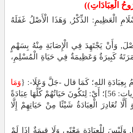
ُوحُ الْعِبَادَاتِ))
َامِ الْعَظِيمِ: الذِّكْرُ, وَهَذَا الْأَصْلُ غَفَلَهُ
صْلَ, وَأَنْ يَجْتَهِدَ فِي الْإِصَابَةِ مِنْهُ بِسَهْمٍ
وَثَمَرَتَهُ كَبِيرَةٌ وَعَظِيمَةٌ فِي حَيَاةِ الْمُسْلِمِ،
امُ بِعِبَادَةِ اللهِ؛ كَمَا قال
-جَلَّ وَعَلَا-
: {
وَمَا
} [الذاريات: 56]؛ أَيْ: لِتَكُونَ حَيَاتُهُمْ كُلُّهَا عِبَادَةً
لَّا تُغَادِرَ الْعِبَادَةُ شَيْئًا مِنْ حَيَاتِهِمْ إِلَّا
َا, وَلَيْسَ لِلْعِبَادَةِ مَعْنًى وَلَا قِيمَةٌ إِذَا لَمْ