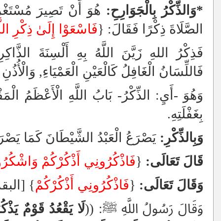
*وَالذِّكْرُ بِالْجَوَارِحِ:
هُوَ أَنْ تَصِيرَ مُسْتَغْ
الصَّلَاةَ ذِكْرًا فَقَالَ: {
فَاسْعَوْا إِلَىٰ ذِكْرِ اللَّ
فَذِكْرُ اللهِ زَيَّنَ اللَّهُ بِهِ أَلْسِنَةَ الذَّاكِ
فَاللِّسَانُ الْغَافِلُ كَالْعَيْنِ الْعَمْيَاءِ, وَالْأُذُنِ ا
وَهُوَ -أَيِ: الذِّكْرُ- بَابُ اللَّهِ الْأَعْظَمُ الْمَفْتُ
بِغَفْلَتِهِ.
وَبِالذِّكْرِ:
يَصْرَعُ الْعَبْدُ الشَّيْطَانَ كَمَا يَصْرَع
قَالَ تَعَالَى:
{
فَاذْكُرُونِي أَذْكُرْكُمْ وَاشْكُرُو
وَقَالَ تَعَالَى:
{
فَاذْكُرُونِي أَذْكُرْكُمْ
} [البقرة: 
وَقَالَ رَسُولُ اللَّهِ ﷺ: ((
لَا يَقْعُدُ قَوْمٌ يَذْكُر