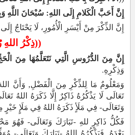
إِنَّ أَحَبَّ الْكَلامِ إِلَى اللهِ: سُبْحَانَ اللَّهِ وَب
إِنَّ الذِّكْرَ مِنْ أَيْسَرِ الْأُمُورِ، لَا يَحْتَاجُ إِلَى
((ذِكْرُ اللهِ ر
إِنَّ مِنَ الدُّرُوسِ الَّتِي نَتَعَلَّمُهَا مِنَ الْحَجّ
وَذِكْرِهِ.
وَمَعْلُومٌ مَا لِلذِّكْرِ مِنَ الْفَضْلِ, وَأَنَّ اللهَ 
تَعَالَى لَا يَذْكُرُهُ ذَاكِرٌ إِلَّا ذَكَرَهُ اللهُ تَعَال
وَتَعَالَى- فِي مَلَأٍ ذَكَرَهُ اللهُ فِي مَلَإٍ خَيْرٍ مِن
فَكُلُّ ذَاكِرٍ للهِ -تَبَارَكَ وَتَعَالَى- فَهُوَ مَحْف
بَعْدَهُ, فَيَذْكُرُهُ اللهُ -تَبَارَكَ وَتَعَالَى- مُوَفِّقًا