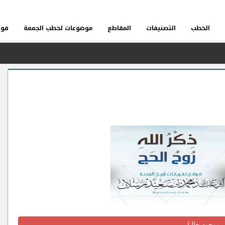
الخطب
التصنيفات
المقاطع
موضوعات لخطب الجمعة
فوا
احِشِ وَالنَّظَرِ وَالسَّمَاعِ الْمُحَرَّمِ