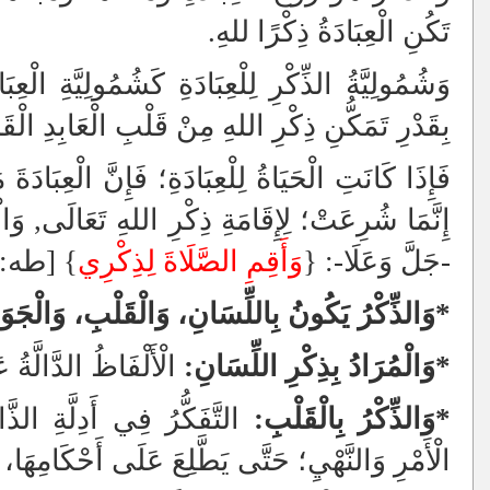
تَكُنِ الْعِبَادَةُ ذِكْرًا للهِ.
وَشُمُولِيَّةُ الذِّكْرِ لِلْعِبَادَةِ كَشُمُولِيَّةِ الْعِبَا
بِقَدْرِ تَمَكُّنِ ذِكْرِ اللهِ مِنْ قَلْبِ الْعَابِدِ الْقَائ
فَإِذَا كَانَتِ الْحَيَاةُ لِلْعِبَادَةِ؛ فَإِنَّ الْعِبَادَةَ
إِنَّمَا شُرِعَتْ؛ لِإِقَامَةِ ذِكْرِ اللهِ تَعَالَى, وَ
-جَلَّ وَعَلَا-: {
وَأَقِمِ الصَّلَاةَ لِذِكْرِي
} [طه: 14]
*وَالذِّكْرُ يَكُونُ بِاللِّسَانِ، وَالْقَلْبِ، وَالْجَوَ
*وَالْمُرَادُ بِذِكْرِ اللِّسَانِ:
الْأَلْفَاظُ الدَّالَّةُ 
*وَالذِّكْرُ بِالْقَلْبِ:
التَّفَكُّرُ فِي أَدِلَّةِ الذّ
الْأَمْرِ وَالنَّهْيِ؛ حَتَّى يَطَّلِعَ عَلَى أَحْكَامِهَ