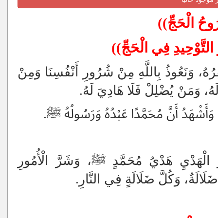
ُوحُ الْحَجِّ))
النَّصِّ، ثُمَّ التَّصْدِيقُ وَالتَّسْلِيمُ
لتَّوْحِيدِ فِي الْحَجِّ))
ْفِرُهُ، وَنَعُوذُ بِاللَّهِ مِنْ شُرُورِ أَنْفُسِنَا وَمِنْ
لَهُ، وَمَنْ يُضْلِلْ فَلَا هَادِيَ لَهُ.
ُ, وَأَشْهَدُ أَنَّ مُحَمَّدًا عَبْدُهُ وَرَسُولُهُ
ﷺ
.
َ الْهَدْيِ هَدْيُ مُحَمَّدٍ
ﷺ
،
وَشَرَّ الْأُمُورِ
 ضَلَالَةٌ، وَكُلَّ ضَلَالَةٍ فِي النَّارِ.