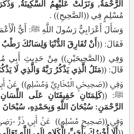
الرَّحْمَةُ, وَنَزَلَتْ عَلَيْهِمُ السَّكِينَةُ, وَذَكَر
مُسْلِمٍ فِي ((الصَّحِيحِ))
.
وَسَأَلَ أَعْرَابِيٌّ رَسُولَ اللَّهِ ﷺ: أَيُّ الْأَعْ
فَقَالَ: ((
أَنْ تُفَارِقَ الدُّنْيَا وَلِسَانُكَ رَطْبٌ م
وَفِي ((الصَّحِيحَيْنِ)) مِنْ حَدِيثِ أَبِي مُ
قَالَ: ((
مَثَلُ الَّذِي
يَذْكُرُ رَبَّهُ وَالَّذِي لَا يَذْك
وَفِي ((صَحِيحَيِ الْبُخَارِيِّ وَمُسْلِمٍ))
عَنْ أَبِ
ﷺ: ((
كَلِمَتَانِ خَفِيفَتَانِ عَلَى اللِّسَانِ،
الرَّحْمَنِ: سُبْحَانَ اللَّهِ وَبِحَمْدِهِ، سُبْحَانَ 
وَفِي ((صَحِيحِ مُسْلِمٍ))
عَنْ أَبِي ذَرٍّ -رَضِ
((
أَلَا أُخْبِرُكَ بِأَحَبِّ الْكَلامِ إِلَى اللَّهِ تَعَالَ