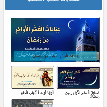
عِبَادَاتُ الْعَشْرِ الْأَوَاخِرِ مِنْ رَمَضَانَ
فَضَائِلُ الْعَشْرِ الْأَوَاخِرِ مِنْ
الْوَالِدُ أَوْسَطُ أَبْوَابِ الْجَنَّةِ
رَمَضَانَ