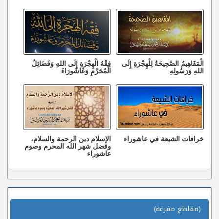
الْمَفَاهِيمُ الصَّحِيحَةُ لِلْهِجْرَةِ إِلَى
فِقْهُ الْهِجْرَةِ إِلَى اللهِ وَفَضَائِلُ
اللهِ وَرَسُولِهِ
الْمُحَرَّمِ وَعَاشُورَاءَ
خرافات الشيعة في عاشوراء
الإسلام دين الرحمة والسلام،
وفضل شهر الله المحرم وصوم
عاشوراء
(مقاطع مفرغة)