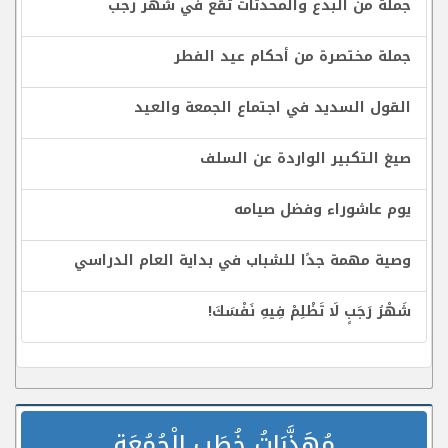
جملة من البدع والمحدثات تقع في شهر رجب
جملة مختصرة من أحكام عيد الفطر
القول السديد في اجتماع الجمعة والعيد
صيغ التكبير الواردة عن السلف
يوم عاشوراء وفضل صيامه
وصية مهمة جدًا للشباب في بداية العام الدراسي
شَهْرُ رَجَبٍ لَا تَظْلِمْ فِيهِ نَفْسَكَ!
مُهَذَّبَاتُ خُطَبِ الْجُمُعَةِ