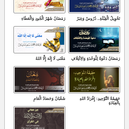
تَحْوِيلُ الْقِبْلَةِ.. دُرُوسٌ وَعِبَرٌ
رَمَضَانُ شَهْرُ الْجُودِ وَالْعَطَاءِ
رَمَضَانُ دَعْوَةٌ لِلْوَحْدَةِ وَالِائْتِلَافِ
مَعْنَى لَا إِلَهَ إِلَّا اللهُ
حَقِيقَةُ التَّوْحِيدِ: إِفْرَادُ اللهِ
شَعْبَانُ وَحَصَادُ الْعَامِ
بِالْعِبَادَةِ