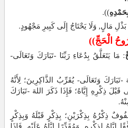
ِحَمْدِهِ
)).
 بَذْلِ مَالٍ, وَلَا يَحْتَاجُ إِلَى كَبِيرِ مَجْهُودٍ.
ُوحُ الْحَجِّ))
ِ
: مَا يَتَعَلَّقُ بِدُعَاءِ رَبِّنَا -تَبَارَكَ وَتَعَالَى-
-تَبَارَكَ وَتَعَالَى- يُقَرِّبُ الذَّاكِرِينَ؛ لِأَنَّهُ
َى قَبْلَ ذِكْرِهِ إِيَّاهُ؛ فَإِذَا ذَكَرَ اللهَ -تَبَارَكَ
ْهُ.
ُوفٌ ذِكْرُهُ بِذِكْرَيْنِ؛ بِذِكْرٍ قَبْلَهُ وَبِذِكْرٍ
 إِيَّاهُ لِذِكْرِهِ, وَمُقَدِّرًا إِيَّاهُ عَلَيْهِ, فَإِذَا