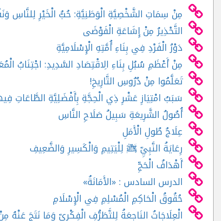
مِنْ سِمَاتِ الشَّخْصِيَّةِ الْوَطَنِيَّةِ: حُبُّ الْخَيْرِ لِلنَّاسِ وَنَ
التَّحْذِيرُ مِنْ إِشَاعَةِ الْفَوْضَى
دَوْرُ الْفَرْدِ فِي بِنَاءِ أُمَّتِهِ الْإِسْلَامِيَّةِ
مِنْ أَعْظَمِ سُبُلِ بِنَاءِ الِاقْتِصَادِ السَّدِيدِ: اجْتِنَابُ الْمُعَام
تَعَلَّمُوا مِنْ دُرُوسِ التَّارِيخِ!
سَبَبُ امْتِيَازِ عَشْرِ ذِي الْحِجَّةِ بِأَفْضَلِيَّةِ الطَّاعَاتِ فِيه
أُصُولُ الشَّرِيعَةِ سَبِيلُ صَلَاحِ النَّاسِ
عِلَاجُ طُولِ الْأَمَلِ
رِعَايَةُ النَّبِيِّ ﷺ لِلْيَتِيمِ وَالْكَسِيرِ وَالضَّعِيفِ
أَهْدَافُ الْحَجِّ
الدرس السادس : «الأَمَانَةُ»
حُقُوقُ الْحَاكِمِ الْمُسْلِمِ فِي الْإِسْلَامِ
الْعِلَاجَاتُ النَاجِعَةُ لِلتَّطَرُّفِ الْفِكْرِيِّ وَمَا نَتَجَ عَنْهُ مِنْ