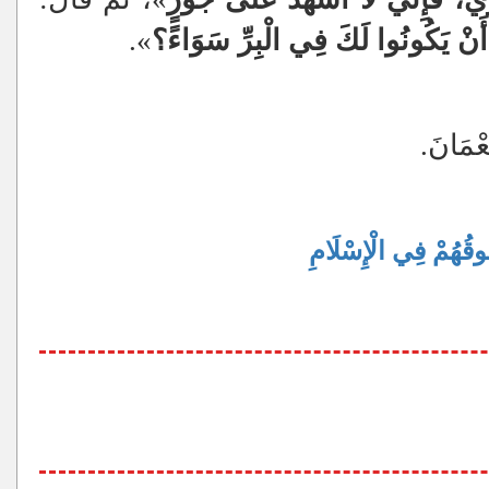
ُ أَنْ يَكُونُوا لَكَ فِي الْبِرِّ سَوَاءً؟
».
عْمَانَ.
ُقُوقُهُمْ فِي الْإِسْلَامِ