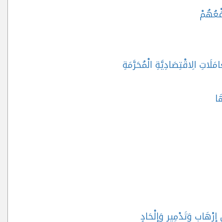
فْعُهُمْ
َلَاتِ الِاقْتِصَادِيَّةِ الْمُحَرَّمَةِ
َا
 إِرْهَابٍ وَتَدْمِيرٍ وَإِلْحَادٍ