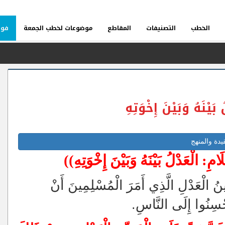
الخطب
التصنيفات
المقاطع
موضوعات لخطب الجمعة
فوا
ْنَهُ وَبَيْنَ إِخْوَتِهِ
يدة والمنهج
 الْعَدْلُ بَيْنَهُ وَبَيْنَ إِخْوَتِهِ))
ينُ الْعَدْلِ الَّذِي أَمَرَ الْمُسْلِمِينَ أَنْ
ُحْسِنُوا إِلَى النَّاسِ
.