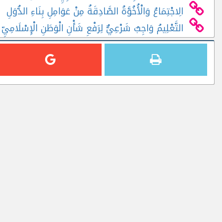
الِاجْتِمَاعُ وَالْأُخُوَّةُ الصَّادِقَةُ مِنْ عَوَامِلِ بِنَاءِ الدُّوَلِ
التَّعْلِيمُ وَاجِبٌ شَرْعِيٌّ لِرَفْعِ شَأْنِ الْوَطَنِ الْإِسْلَامِيِّ