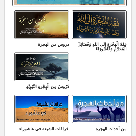
فِقْهُ الْهِجْرَةِ إِلَى اللهِ وَفَضَائِلُ
دروس من الهجرة
الْمُحَرَّمِ وَعَاشُورَاءَ
دُرُوسٌ مِنَ الْهِجْرَةِ النَّبَوِيَّةِ
من أحداث الهجرة
خرافات الشيعة في عاشوراء