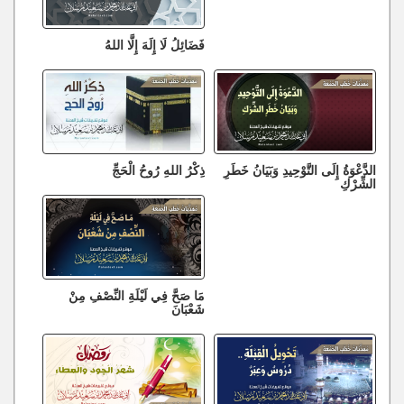
فَضَائِلُ لَا إِلَهَ إِلَّا اللهُ
الدَّعْوَةُ إِلَى التَّوْحِيدِ وَبَيَانُ خَطَرِ
ذِكْرُ اللهِ رُوحُ الْحَجِّ
الشِّرْكِ
مَا صَحَّ فِي لَيْلَةِ النِّصْفِ مِنْ
شَعْبَانَ