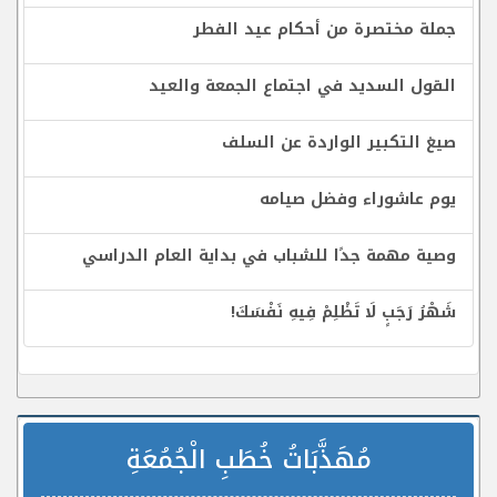
جملة مختصرة من أحكام عيد الفطر
القول السديد في اجتماع الجمعة والعيد
صيغ التكبير الواردة عن السلف
يوم عاشوراء وفضل صيامه
وصية مهمة جدًا للشباب في بداية العام الدراسي
شَهْرُ رَجَبٍ لَا تَظْلِمْ فِيهِ نَفْسَكَ!
مُهَذَّبَاتُ خُطَبِ الْجُمُعَةِ