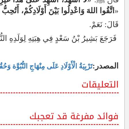
«
اتَّقُوا اللهَ وَاعْدِلُوا بَيْنَ أَوْلَادِكُمْ، أَتُحِبّ
قَالَ: نَعَمْ.
فَرَجَعَ بَشِيرُ بْنُ سَعْدٍ فِي هِبَتِهِ لِوَلَدِهِ النُّ
المصدر:
تَرْبِيَةُ الْأَوْلَادِ عَلَى مِنْهَاجِ النُّبُوَّة وَح
التعليقات
فوائد مفرغة قد تعجبك