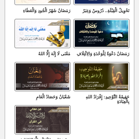
تَحْوِيلُ الْقِبْلَةِ.. دُرُوسٌ وَعِبَرٌ
رَمَضَانُ شَهْرُ الْجُودِ وَالْعَطَاءِ
رَمَضَانُ دَعْوَةٌ لِلْوَحْدَةِ وَالِائْتِلَافِ
مَعْنَى لَا إِلَهَ إِلَّا اللهُ
حَقِيقَةُ التَّوْحِيدِ: إِفْرَادُ اللهِ
شَعْبَانُ وَحَصَادُ الْعَامِ
بِالْعِبَادَةِ