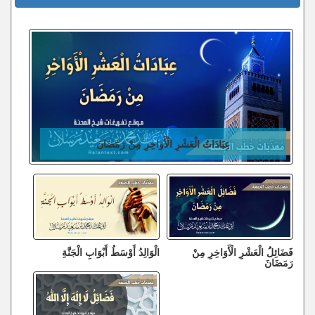
عِبَادَاتُ الْعَشْرِ الْأَوَاخِرِ مِنْ رَمَضَانَ
فَضَائِلُ الْعَشْرِ الْأَوَاخِرِ مِنْ
الْوَالِدُ أَوْسَطُ أَبْوَابِ الْجَنَّةِ
رَمَضَانَ