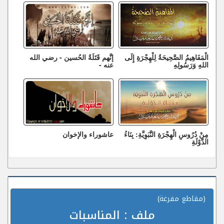
الْمَفَاهِيمُ الصَّحِيحَةُ لِلْهِجْرَةِ إِلَى
إنَّهم قَتَلَةُ الحُسين - رضي الله
اللهِ وَرَسُولِهِ
عنه -
مِنْ دُرُوسِ الْهِجْرَةِ النَّبَوِيَّةِ: بِنَاءُ
عاشوراء والإخوان
الدَّوْلَةِ
(مقاطع مفرغة)
ملف :
المناسبات