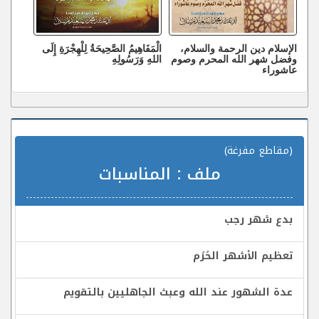
الإسلام دين الرحمة والسلام،
الْمَفَاهِيمُ الصَّحِيحَةُ لِلْهِجْرَةِ إِلَى
وفضل شهر الله المحرم وصوم
اللهِ وَرَسُولِهِ
عاشوراء
(مقاطع مفرغة)
ملف :
المناسبات
بدع شهر رجب
تعظيم الأشهر الحُرُم
عدة الشهور عند الله وعبث الجاهليين بالتقويم