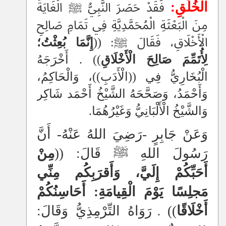
الْخُلُقِ:
فَقَدْ حَصَرَ النَّبِيُّ ﷺ الْغَايَةَ
مِنَ الْبَعْثَةِ الْمُحَمَّدِيَّةِ فِي تَمَامِ صَالِحِ
الْأَخْلَاقِ، فَقَالَ ﷺ: ((
إِنَّمَا بُعِثْتُ؛
لِأُتَمِّمَ صَالِحَ الْأَخْلَاقِ
))
.
أَخْرَجَهُ
الْبُخَارِيُّ فِي ((الْأَدَبِ))، وَالْحَاكِمُ،
وَأَحْمَدُ، وَصَحَّحَهُ الشَّيْخُ أَحْمَد شَاكِر
وَالشَّيْخُ الْأَلْبَانِيُّ وَغَيْرُهُمَا.
وَعَنْ جَابِرٍ -رَضِيَ اللهُ عَنْهُ- أَنَّ
رَسُولَ اللهِ ﷺ قَالَ: ((
مِنْ
أَحَبِّكُمْ إِلَيَّ، وَأَقرَبِكُم مِنِّي
مَجلِسًا يَوْمَ الْقِيامَةِ: أَحَاسِنُكُمْ
أَخْلَاقًا
))
رَوَاهُ التِّرْمِذِيُّ وَقَالَ:
.