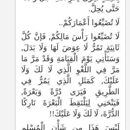
ح
َتَّى يُحِلَّ.
لَا تُضَيِّعُوا أَعْمَارَكُمْ..
لَا تُضَيِّعُوا رَأْسَ مَالِكُمْ, فَإنَّ كُلَّ
ثَانِيَةٍ تَمُرُّ لَا عِوَضَ لَهَا وَلَا بَدَلَ,
وَسَتَأْتِي يَوْمَ الْقِيَامَةِ وَقَدْ مَرَّ مَا
مَرَّ فِي اللَّغْوِ الَّذِي لَا لَكَ وَلَا
عَلَيْكَ, كَمَثَلِ الَّذِي يَمُرُّ فِي
الطَّرِيقِ فَيَرَى دُرَّةً وَبَعْرَةً,
فَيَنْحَنِي لِيَلْتَقِطَ الْبَعْرَةَ تَارِكًا
الدُّرَّةَ، لَا لَكَ وَلَا عَلَيْكَ!!
لَيْسَ هَذَا مِن شَأْنِ الْمُسْلِمِ