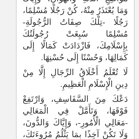
وَمَا يُعْتَذَرُ مِنْهُ، كُنْ رَجُلًا مُسْلِمًا،
رَجُلًا -تِلْكَ صِفَاتُ الرُّجُولَةِ-
مُسْلِمًا سُبِغَتْ رُجُولَتُكَ
بِإِسْلَامِكَ، فَازْدَادَتْ كَمَالًا إِلَى
كَمَالِهَا، وَحُسْنًا إِلَى حُسْنِهَا.
لَا تُعْلَمُ أَخْلَاقُ الرِّجَالِ إِلَّا مِنْ
دِينِ الْإِسْلَامِ الْعَظِيمِ.
دَعْكَ مِنَ السَّفَاسِفِ، وَارْتَفِعْ
فَوْقَهَا، وَتَأَمَّلْ فِي الْمَعَالِي
-مَعَالِي الْأُمُورِ-، وَإِيَّاكَ وَالدُّونَ،
وَلَا تَكُنْ آخِذًا بِمَا يَثْلُمُ مُرُوءَتَكَ،