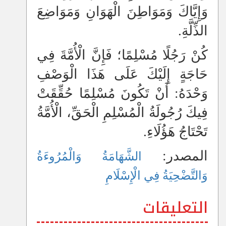
وَإِيَّاكَ وَمَوَاطِنَ الْهَوَانِ وَمَوَاضِعَ
الذِّلَّةِ.
كُنْ رَجُلًا مُسْلِمًا؛ فَإِنَّ الْأُمَّةَ فِي
حَاجَةٍ إِلَيْكَ عَلَى هَذَا الْوَصْفِ
وَحْدَهُ: أَنْ تَكُونَ مُسْلِمًا حُقِّقَتْ
فِيكَ رُجُولَةُ الْمُسْلِمِ الْحَقِّ، الْأُمَّةُ
تَحْتَاجُ هَؤُلَاءِ.
المصدر:
الشَّهَامَةُ وَالْمُرُوءَةُ
وَالتَّضْحِيَةُ فِي الْإِسْلَامِ
التعليقات