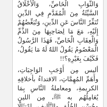
وَالثَّوَابِ الْخَاصِّ، وَالْأَخْلَاقُ
السَّيِّئَةُ مِنَ الْمُقَدَّمِ فِي الدِّينِ
تُنَفِّرُ النَّاسَ عَنِ الدِّينِ، وَتُبَغِّضُهُمْ
إِلَيْهِ، مَعَ مَا لِصَاحِبِهَا مِنَ الذَّمِّ
وَالْعِقَابِ الْخَاصِّ، فَهَذَا الرَّسُولُ
الْمَعْصُومُ يَقُولُ اللهُُ لَهُ مَا يَقُولُ،
فَكَيْفَ بِغَيْرِهِ؟!!
أليس مِن أَوْجَبِ الوَاجِبَاتِ،
وأَهَمِّ المُهِمَّاتِ، الاقتداءُ بأخلاقِهِ
الكريمةِ، ومعاملةُ النَّاسِ بِمَا
يُعَامِلُهُم به ﷺ، مِن اللينِ
وحُسْنِ الخُلُقِ والتَّأليفِ، امْتِثَالًا