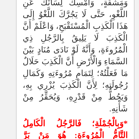
وَمَشَقَّةٍ، وَأَمْسِكْ لِسَانَكَ عَنِ
اللَّغْوِ، حَتَّى لَا يَجُرَّكَ اللَّغْوُ إِلَى
هَذَا الْكَذِبِ الْمُسْتَقْبَحِ، وَاعْلَمْ أَنَّ
الْكَذِبَ لَا يَلِيقُ بِالرَّجُلِ ذِي
الْمُرُوءَةِ، وَأَنَّهُ لَوْ نَادَى مُنَادٍ بَيْنَ
السَّمَاءِ وَالْأَرْضِ أَنَّ الْكَذِبَ حَلَالٌ
مَا فَعَلْتُهُ؛ لِتَمَامِ مُرُوءَتِهِ وَكَمَالِ
رُجُولَتِهِ؛ لِأَنَّ الْكَذِبَ يُزْرِي بِهِ،
وَيَحُطُّ مِنْ قَدْرِهِ، وَيُحَقِّرُ مِنْ
شَأْنِهِ.
*وَبِالْجُمْلَةِ؛ فَالرَّجُلُ الْكَامِلُ
التَّامُّ الْمُرُوءَةِ: هُوَ مَنْ بَرَّ