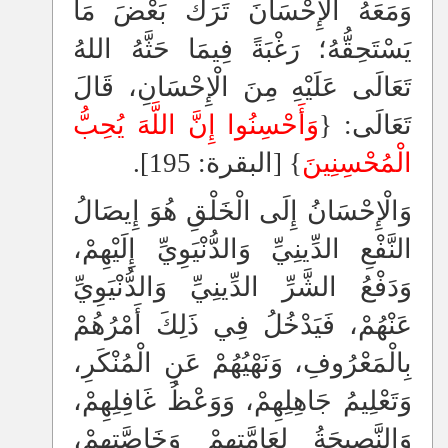
وَمَعَهُ الْإِحْسَانَ تَرَكَ بَعْضَ مَا
يَسْتَحِقُّهُ؛ رَغْبَةً فِيمَا حَثَّهُ اللهُ
تَعَالَى عَلَيْهِ مِنَ الْإِحْسَانِ، قَالَ
تَعَالَى: {
وَأَحْسِنُوا إِنَّ اللَّهَ يُحِبُّ
الْمُحْسِنِينَ
} [البقرة: 195].
وَ
الْإِحْسَانُ إِلَى الْخَلْقِ هُوَ إِيصَالُ
النَّفْعِ الدِّينِيِّ وَالدُّنْيَوِيِّ إِلَيْهِمْ،
وَدَفْعُ الشَّرِّ الدِّينِيِّ وَالدُّنْيَوِيِّ
عَنْهُمْ، فَيَدْخُلُ فِي ذَلِكَ أَمْرُهُمْ
بِالْمَعْرُوفِ، وَنَهْيُهُمْ عَنِ الْمُنْكَرِ،
وَتَعْلِيمُ جَاهِلِهِمْ، وَوَعْظُ غَافِلِهِمْ،
وَالنَّصِيحَةُ لِعَامَّتِهِمْ وَخَاصَّتِهِمْ،