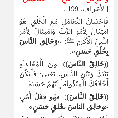
[الأعراف: 199].
فَإِحْسَانُ التَّعَامُلِ مَعَ الْخَلْقِ هُوَ
امْتِثَالٌ لِأَمْرِ الرَّبِّ وَامْتِثَالٌ لِأَمْرِ
النَّبِيِّ الْأَكْرَمِ ﷺ: «
وَخَالِق النَّاسَ
بِخُلُقٍ حَسَنٍ
».
((
خَالِقْ النَّاسَ
)): مِنَ الْمُفَاعَلَةِ
بَيْنَكَ وَبَيْنَ النَّاسِ، يَعْنِي: فَلْتَكُنْ
أَخْلَاقُكَ الْمَبْذُولَةُ إِلَيْهُمْ حَسَنَةً.
((
خَالِقْ النَّاسَ
)): فَهُوَ فِعْلُ أَمْرٍ،
«
وخالِق الناسَ بخُلقٍ حَسَنٍ
».