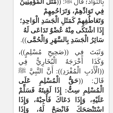
بِالتَّوَادِّ؛ قَالَ ﷺ: ((
مَثَلُ الْمُؤْمِنِينَ
فِي تَوَادِّهِمْ، وَتَرَاحُمِهِمْ
وَتَعَاطُفِهِمْ كَمَثَلِ الْجَسَدِ الْوَاحِدِ؛
إِذَا اشْتَكَى مِنْهُ عُضْوٌ تَدَاعَى لَهُ
سَائِرُ الْجَسَدِ بِالسَّهَرِ وَالْحُمَّى
)).
وَثَبَتَ فِي ((صَحِيحِ مُسْلِمٍ))،
وَكَذَا أَخْرَجَهُ الْبُخَارِيُّ فِي
((الْأَدَبِ الْمُفْرَدِ)):
أَنَّ النَّبِيَّ ﷺ
قَالَ: ((
حَقُّ الْمُسْلِمِ عَلَى
الْمُسْلِمِ سِتٌّ: إِذَا لَقِيتَهُ فَسَلِّمْ
عَلَيْهِ، وَإِذَا دَعَاكَ فَأَجِبْهُ، وَإِذَا
اسْتَنْصَحَكَ فَانْصَحْ لَهُ، وَإِذَا