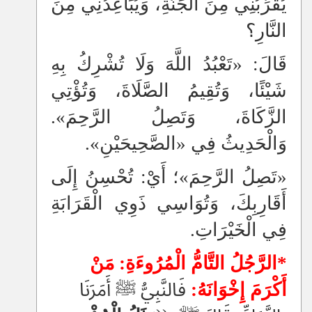
يُقَرِّبُنِي مِنَ الْجَنَّةِ، وَيُبَاعِدُنِي مِنَ
النَّارِ؟
قَالَ: «تَعْبُدُ اللَّهَ وَلَا تُشْرِكُ بِهِ
شَيْئًا، وَتُقِيمُ الصَّلَاةَ، وَتُؤْتِي
الزَّكَاةَ، وَتَصِلُ الرَّحِمَ».
وَالْحَدِيثُ فِي «الصَّحِيحَيْنِ».
«تَصِلُ الرَّحِمَ»؛ أَيْ: تُحْسِنُ إِلَى
أَقَارِبِكَ، وَتُوَاسِي ذَوِي الْقَرَابَةِ
فِي الْخَيْرَاتِ.
*الرَّجُلُ التَّامُّ الْمُرُوءَةِ
: مَنْ
أَكْرَمَ إِخْوَانَهُ:
فَالنَّبِيُّ ﷺ أَمَرَنَا