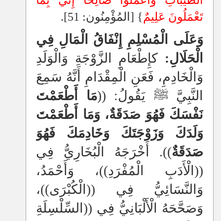
الطَّيِّبَاتِ وَاعْمَلُوا صَالِحًا إِنِّي بِمَا
تَعْمَلُونَ عَلِيمٌ
} [المُؤْمِنُون: 51].
وَعَلَى الْمُسْلِمِ إِنْفَاقُ الْمَالِ فِي
الْحَلَالِ:
كإِطْعَامِ الزَّوْجَةِ وَالْوَلَدِ
وَالْخَادِمِ، فَعَنِ
الْمِقْدَامِ أَنَّهُ سَمِعَ
النَّبِيَّ ﷺ يَقُولُ: ((
مَا أَطْعَمْتَ
نَفْسَكَ فَهُوَ صَدَقَةٌ، وَمَا أَطْعَمْتَ
وَلَدَكَ وَزَوْجَتَكَ وَخَادِمَكَ فَهُوَ
صَدَقَةٌ
)). أَخْرَجَهُ الْبُخَارِيُّ فِي
((الْأَدَبِ الْمُفْرَدِ))، وَأَحْمَدُ،
وَالنَّسَائِيُّ فِي ((الْكُبْرَى))،
وَصَحَّحَهُ الْأَلْبَانِيُّ فِي ((السِّلْسِلَةِ