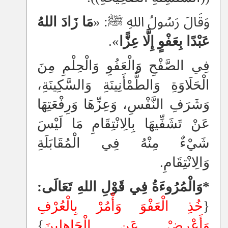
وَقَالَ رَسُولُ اللهِ ﷺ: «
مَا زَادَ اللهُ
عَبْدًا بِعَفْوٍ إِلَّا عِزًّا
».
فِي الصَّفْحِ وَالْعَفُوِ وَالْحِلْمِ مِنَ
الْحَلَاوَةِ وَالطُّمْأَنِينَةِ وَالسَّكِينَةِ،
وَشَرَفِ النَّفْسِ، وَعِزِّهَا وَرِفْعَتِهَا
عَنْ تَشَفِّيهَا بِالِانْتِقَامِ مَا لَيْسَ
شَيْءٌ مِنْهُ فِي الْمُقَابَلَةِ
وَالِانْتِقَامِ.
*وَالْمُرُوءَةُ فِي قَوْلِ اللهِ تَعَالَى:
{
خُذِ الْعَفْوَ وَأْمُرْ بِالْعُرْفِ
وَأَعْرِضْ
عَنِ الْجَاهِلِينَ
}