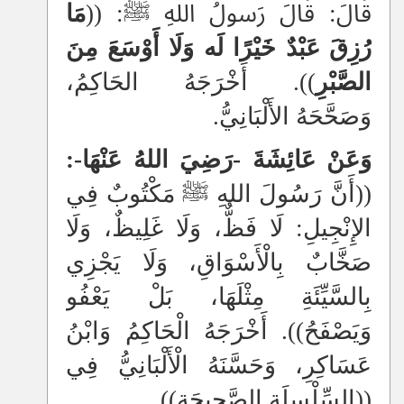
قَالَ: قَالَ رَسولُ اللهِ ﷺ: ((
مَا
رُزِقَ عَبْدٌ خَيْرًا لَه وَلَا أَوْسَعَ مِنَ
الصَّبْرِ
)). أَخْرَجَهُ الحَاكِمُ،
وَصَحَّحَهُ الأَلْبَانِيُّ.
وَعَنْ عَائِشَةَ -رَضِيَ اللهُ عَنْهَا-:
((أَنَّ رَسُولَ اللهِ ﷺ مَكْتُوبٌ فِي
الإِنْجِيلِ: لَا فَظٌّ، وَلَا غَلِيظٌ، وَلَا
صَخَّابٌ بِالْأَسْوَاقِ، وَلَا يَجْزِي
بِالسَّيِّئَةِ مِثْلَهَا، بَلْ يَعْفُو
وَيَصْفَحُ)). أَخْرَجَهُ الْحَاكِمُ وَابْنُ
عَسَاكِرِ، وَحَسَّنَهُ الْأَلْبَانِيُّ فِي
((السِّلْسِلَةِ الصَّحِيحَةِ)).