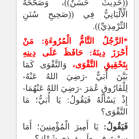
((حَدِيثٌ حَسَنٌ))، وَصَحَّحَهُ
الْأَلْبَانِيُّ فِي ((صَحِيحِ سُنَنِ
التِّرْمِذِيِّ)).
*الرَّجُلُ التَّامُّ الْمُرُوءَةِ
:
مَنْ
أَحْرَزَ دِينَهُ: حَافَظَ عَلَى دِينِهِ
بِتَحْقِيقِ التَّقْوَى،
وَ
التَّقْوَى كَمَا
بَيَّنَ أُبَيٌّ -رَضِيَ اللهُ عَنْهُ-
لِلْفَارُوقِ عُمَرَ -رَضِيَ اللهُ عَنْهُمَا-
إِذْ يَسْألُهُ فَيَقُولُ: يَا أُبَيُّ؛ مَا
التَّقْوَى؟
فَيَقُولُ:
يَا أَمِيرَ الْمُؤْمِنِينَ؛ أَمَا
سِرْتَ فِي طَرِيقٍ ذِي شَوْكٍ؟