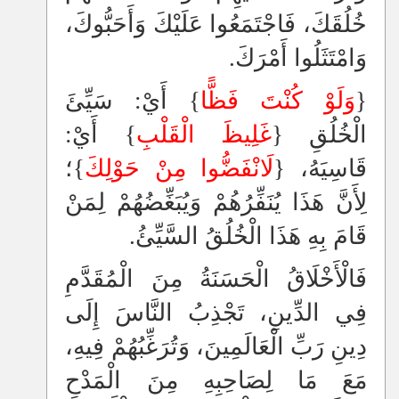
خُلُقَكَ، فَاجْتَمَعُوا عَلَيْكَ وَأَحَبُّوكَ،
وَامْتَثَلُوا أَمْرَكَ.
{
وَلَوْ كُنْتَ فَظًّا
} أَيْ: سَيِّئَ
الْخُلُقِ {
غَلِيظَ الْقَلْبِ
} أَيْ:
قَاسِيَهُ، {
لَانْفَضُّوا مِنْ حَوْلِكَ
}؛
لِأَنَّ هَذَا يُنَفِّرُهُمْ وَيُبَغِّضُهُمْ لِمَنْ
قَامَ بِهِ هَذَا الْخُلُقُ السَّيِّئُ.
فَالْأَخْلَاقُ الْحَسَنَةُ مِنَ الْمُقَدَّمِ
فِي الدِّينِ، تَجْذِبُ النَّاسَ إِلَى
دِينِ رَبِّ الْعَالَمِينَ، وَتُرَغِّبُهُمْ فِيهِ،
مَعَ مَا لِصَاحِبِهِ مِنَ الْمَدْحِ