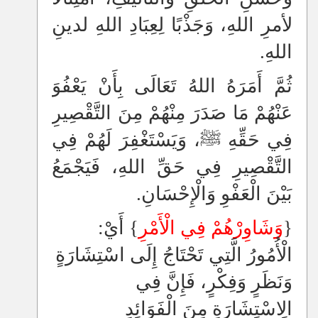
لأمرِ اللهِ، وَجَذْبًا لِعِبَادِ اللهِ لدينِ
اللهِ.
ثُمَّ أَمَرَهُ اللهُ تَعَالَى بِأَنْ يَعْفُوَ
عَنْهُمْ مَا صَدَرَ مِنْهُمْ مِنَ التَّقْصِيرِ
فِي حَقِّهِ ﷺ، وَيَسْتَغْفِرَ لَهُمْ فِي
التَّقْصِيرِ فِي حَقِّ اللهِ، فَيَجْمَعُ
بَيْنَ الْعَفْوِ وَالْإِحْسَانِ.
{
وَشَاوِرْهُمْ فِي الْأَمْرِ
} أَيْ:
الْأُمُورُ الَّتِي تَحْتَاجُ إِلَى اسْتِشَارَةٍ
وَنَظَرٍ وَفِكْرٍ، فَإِنَّ فِي
الِاسْتِشَارَةِ مِنَ الْفَوَائِدِ