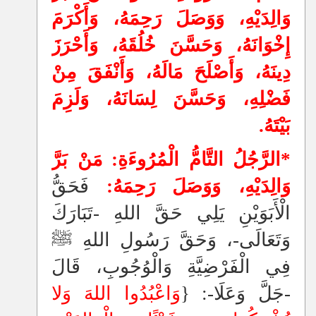
وَالِدَيْهِ، وَوَصَلَ رَحِمَهُ، وَأَكْرَمَ
إِخْوَانَهُ، وَحَسَّنَ خُلُقَهُ، وَأَحْرَزَ
دِينَهُ، وَأَصْلَحَ مَالَهُ، وَأَنْفَقَ مِنْ
فَضْلِهِ، وَحَسَّنَ لِسَانَهُ، وَلَزِمَ
بَيْتَهُ.
*الرَّجُلُ التَّامُّ الْمُرُوءَةِ: مَنْ بَرَّ
وَالِدَيْهِ، وَوَصَلَ رَحِمَهُ:
فَ
حَقُّ
الْأَبَوَيْنِ يَلِي حَقَّ اللهِ -تَبَارَكَ
وَتَعَالَى-، وَحَقَّ رَسُولِ اللهِ ﷺ
فِي الْفَرْضِيَّةِ وَالْوُجُوبِ، قَالَ
-جَلَّ وَعَلَا-: {
وَاعْبُدُوا اللهَ وَلا