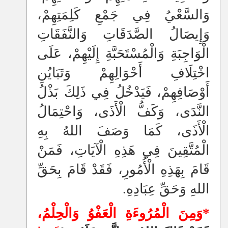
وَالسَّعْيُ فِي جَمْعِ كَلِمَتِهِمْ،
وَإِيصَالُ الصَّدَقَاتِ وَالنَّفَقَاتِ
الْوَاجِبَةِ وَالْمُسْتَحَبَّةِ إِلَيْهِمْ، عَلَى
اخْتِلَافِ أَحْوَالِهِمْ وَتَبَايُنِ
أَوْصَافِهِمْ، فَيَدْخُلُ فِي ذَلِكَ بَذْلُ
النَّدَى، وَكَفُّ الْأَذَى، وَاحْتِمَالُ
الْأَذَى، كَمَا وَصَفَ اللهُ بِهِ
الْمُتَّقِينَ فِي هَذِهِ الْآيَاتِ، فَمَنْ
قَامَ بِهَذِهِ الْأُمُورِ، فَقَدْ قَامَ بِحَقِّ
اللهِ وَحَقِّ عِبَادِهِ.
*وَمِنَ الْمُرُوءَةِ الْعَفْوُ وَالْحِلْمُ،