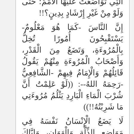
الَّتِي تَوَاضَعَتْ عَلَيْهَا الْأُمَمُ؛ حَتَّى
وَلَوْ مِنْ غَيْرِ إِرْشَادٍ بِدِينٍ؟!!
إِنَّ النَّاسَ -كَمَا هُوَ مَعْلُومٌ-
يَسْتَقْبِحُونَ أُمُورًا تُخِلُّ
بِالْمُرُوءَةِ، وَتَضَعُ مِنَ الْقَدْرِ،
وَأَصْحَابُ الْمُرُوءَةِ مِنْهُمْ يَقُولُ
قَائِلُهُمْ وَالْإِمَامُ فِيهِمْ -الشَّافِعِيُّ
-رَحِمَهُ اللهُ--: ((لَوْ عَلِمْتُ أَنَّ
شُرْبَ الْمَاءِ الْبَارِدِ يَثْلُمُ مُرُوءَتِي
مَا شَرِبْتُهُ!!))
لَا يَضَعُ الْإِنْسَانُ نَفْسَهُ فِي
مَوَاضِعِ الذِّلَّةِ وَالْهَوَانِ، وَإِيَّاكَ