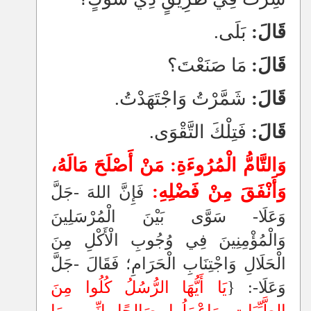
قَالَ:
بَلَى.
قَالَ:
مَا صَنَعْتَ؟
قَالَ:
شَمَّرْتُ وَاجْتَهَدْتُ.
قَالَ:
فَتِلْكَ التَّقْوَى.
وَالتَّامُّ الْمُرُوءَةِ: مَنْ أَصْلَحَ مَالَهُ،
وَأَنْفَقَ مِنْ فَضْلِهِ:
فَإِنَّ اللهَ -جَلَّ
وَعَلَا- سَوَّى بَيْنَ الْمُرْسَلِينَ
وَالْمُؤْمِنِينَ فِي وُجُوبِ الْأَكْلِ مِنَ
الْحَلَالِ وَاجْتِنَابِ الْحَرَامِ؛ فَقَالَ -جَلَّ
وَعَلَا-: {
يَا أَيُّهَا الرُّسُلُ كُلُوا مِنَ