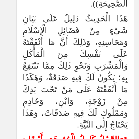
الصَّحِيحَةِ)).
هَذَا الْحَدِيثُ دَلِيلٌ عَلَى بَيَانِ
شَيْءٍ مِنْ فَضَائِلِ الْإِسْلَامِ
وَمَحَاسِنِهِ، وَذَلِكَ أَنَّ مَا أَنْفَقْتَهُ
عَلَى نَفْسِكَ مِنَ الْمَأْكَلِ
وَالْمَشْرَبِ وَنَحْوِ ذَلِكَ مِمَّا تَنْتَفِعُ
بِهِ؛ يَكُونُ لَكَ فِيهِ صَدَقَةٌ، وَهَكَذَا
مَا أَنْفَقْتَهُ عَلَى مَنْ تَحْتَ يَدِكَ
مِنْ زَوْجَةٍ، وَابْنٍ، وَخَادِمٍ
وَمَمْلُوكٍ لَكَ فِيهِ صَدَقَاتٌ، وَهَذَا
يَحْتَاجُ إِلَى النِّيَّةِ.