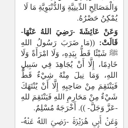
وَالْمَصَالِحِ الدِّينِيَّةِ وَالدُّنْيَوِيَّةِ مَا لَا
يُمْكِنُ حَصْرُهُ.
وَعَنْ عَائِشَةَ -رَضِيَ اللهُ عَنْهَا-
قَالَتْ:
((مَا ضَرَبَ رَسُولُ اللهِ
ﷺ شَيْئًا قَطُّ بِيَدِهِ، وَلَا امْرَأَةً وَلَا
خَادِمًا، إِلَّا أَنْ يُجَاهِدَ فِي سَبِيلِ
اللهِ، وَمَا نِيلَ مِنْهُ شِيْءٌ قَطُّ
فَيَنْتَقِمَ مِنْ صَاحِبِهِ إِلَّا أَنْ يُنْتَهَكَ
شَيْءٌ مِنْ مَحَارِمِ اللهِ فَيَنْتَقِمَ للهِ
-عَزَّ وَجَلَّ- )). أَخْرَجَهُ مُسْلِمٌ.
وَعَنْ أَبِي هُرَيْرَةَ -رَضِيَ اللهُ عَنْهُ-