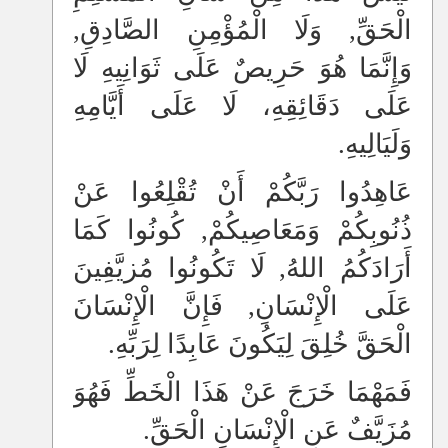
الْحَقِّ, وَلَا الْمُؤْمِنِ الصَّادِقِ,
وَإِنَّمَا هُوَ حَرِيصٌ عَلَى ثَوَانِيهِ لَا
عَلَى دَقَائِقِهِ، لَا عَلَى أَيَّامِهِ
وَلَيَالِيهِ.
عَاهِدُوا رَبَّكُمْ أَنْ تُقْلِعُوا عَنْ
ذُنُوبِكُمْ وَمَعَاصِيكُمْ, كُونُوا كَمَا
أَرَادَكُمُ اللهُ, لَا تَكُونُوا مُزيَّفِينَ
عَلَى الْإِنْسَانِ, فَإِنَّ الْإِنْسَانَ
الْحَقَّ خُلِقَ لِيَكُونَ عَابِدًا لِرَبِّهِ.
فَمَهْمَا خَرَجَ عَنْ هَذَا الْخَطِّ فَهُوَ
مُزَيَّفٌ عَنِ الْإِنْسَانِ الْحَقِّ.