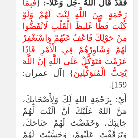
فَقَدْ قَالَ اللهُ -جَلَّ وَعَلَا-:
{
فَبِمَا
رَحْمَةٍ مِنَ اللَّهِ لِنْتَ لَهُمْ وَلَوْ
كُنْتَ فَظًّا غَلِيظَ الْقَلْبِ لَانْفَضُّوا
مِنْ حَوْلِكَ فَاعْفُ عَنْهُمْ وَاسْتَغْفِرْ
لَهُمْ وَشَاوِرْهُمْ فِي الْأَمْرِ فَإِذَا
عَزَمْتَ فَتَوَكَّلْ عَلَى اللَّهِ إِنَّ اللَّهَ
يُحِبُّ الْمُتَوَكِّلِينَ
} [آل عمران:
159].
أَيْ: بِرَحْمَةِ اللهِ لَكَ وَلِأَصْحَابِكَ،
مَنَّ اللهُ عَلَيْكَ أَنْ ألَنْتَ لَهُمْ
جَانِبَكَ، وَخَفَضْتَ لَهُمْ جَنَاحَكَ،
وَتَرَقَّقْتَ عَلَيْهِمْ، وَحَسَّنْتَ لَهُمْ