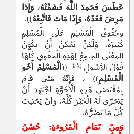
عَطَسَ فَحَمِدَ اللَّهَ فَشَمِّتْهُ، وَإِذَا
مَرِضَ فَعُدْهُ، وَإِذَا مَاتَ فَاتَّبِعْهُ
)).
وَحُقُوقُ الْمُسْلِمِ عَلَى الْمُسْلِمِ
كَثِيرَةٌ، وَلَكِنْ يُمْكِنُ أَنْ يَكُونَ
الْمَعْنَى الْجَامِعُ لِهَذِهِ الْحُقُوقِ كُلِّهَا
قَوْلُ الرَّسُولِ ﷺ: ((
الْمُسْلِمُ أَخُو
الْمُسْلِمِ
))
، فَإِنَّهُ مَتَى قَامَ
بِمُقْتَضَى هَذِهِ الْأُخُوَّةِ اجْتَهَدَ أَنْ
يَتَحَرَّى لَهُ الْخَيْرَ كُلَّهُ، وَأَنْ يَجْتَنِبَ
كُلَّ مَا يَضُرُّهُ.
وَمِنْ تَمَامِ الْمُرُوءَةِ: حُسْنُ