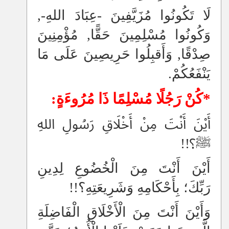
لَا تَكُونُوا مُزَيَّفِينَ -عِبَادَ اللهِ-,
وَكُونُوا مُسْلِمِينَ حَقًّا, مُؤْمِنِينَ
صِدْقًا, وَأَقبِلُوا حَرِيصِينَ عَلَى مَا
يَنْفَعُكُمْ.
*كُنْ رَجُلًا مُسْلِمًا ذَا مُرُوءَةٍ:
أَيْنَ أَنْتَ مِنْ أَخْلَاقِ رَسُولِ اللهِ
ﷺ؟!!
أَيْنَ أَنْتَ مِنَ الْخُضُوعِ لِدِينِ
رَبِّكَ؛ بِأَحْكَامِهِ وَشَرِيعَتِهِ؟!!
وَأَيْنَ أَنْتَ مِنَ الْأَخْلَاقِ الْفَاضِلَةِ