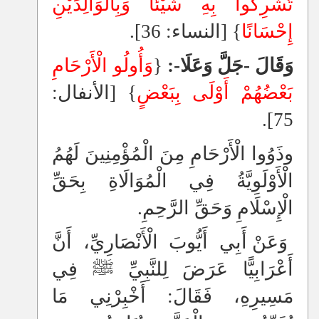
تُشْرِكُوا بِهِ شَيْئًا وَبِالْوَالِدَيْنِ
إِحْسَانًا
} [النساء: 36].
وَقَالَ -جَلَّ وَعَلَا-:
{
وَأُولُو الْأَرْحَامِ
بَعْضُهُمْ أَوْلَى بِبَعْضٍ
} [الأنفال:
75].
وذَوُوا الْأَرْحَامِ مِنَ الْمُؤْمِنِينَ لَهُمُ
الْأَوْلَوِيَّةُ فِي الْمُوَالَاةِ بِحَقِّ
الْإِسْلَامِ وَحَقِّ الرَّحِمِ.
وَعَنْ أَبِي أَيُّوبَ الْأَنْصَارِيِّ، أَنَّ
أَعْرَابِيًّا عَرَضَ لِلنَّبِيِّ ﷺ فِي
مَسِيرِهِ، فَقَالَ: أَخْبِرْنِي مَا