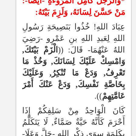
*وَالرَّجُلُ كَامِلُ الْمُرُوءَةِ -أَيْضًا-:
مَنْ حَسَّنَ لِسَانَهُ، وَلَزِمَ بَيْتَهُ:
عِبَادَ اللهِ! خُذُوا بَنَصِيحَةِ رَسُولِ
اللهِ لِعَبدِ اللهِ بنِ عَمْرٍو -رَضِيَ
اللهُ عَنْهُمَا- قَالَ: ((
الْزَمْ بَيْتَكَ,
وَامْسِكْ عَلَيْكَ لِسَانَكَ, وَخُذْ مَا
تَعْرِفُ, وَدَعْ مَا تُنْكِرُ, وَعَلَيْكَ
بِخَاصَّةِ نَفْسِكَ, وَدَعْ عَنْكَ أَمْرَ
عَامَّتِهِمْ
)).
كَانَ الْوَاحِدُ مِنْ سَلِفِكُمْ إِذَا
أَحْرَمَ كَأَنَّهُ حَيَّةٌ صَمَّاءٌ, لَا يَتَكَلَّمُ
بِكَلِمَةٍ سِوَى ذِكْرِ اللهِ -جَلَّ وَعَلَا-