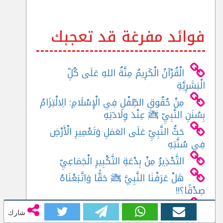
فوائد مفرغة قد تعجبك
الْقُرْآنُ الْكَرِيمُ مِنَّةُ اللهِ عَلَى كُلِّ
الْبَشَرِيَّةِ
مِنْ حُقُوقِ الطِّفْلِ فِي الْإِسْلَامِ: الِالْتِزَامُ
بِسُنَنِ النَّبِيِّ ﷺ عِنْدَ وِلَادَتِهِ
حَثُّ النَّبِيِّ عَلَى العَمَلِ وَتَعْمِيرِ الْأَرْضِ
فِي سُنَّتِهِ
التَّحْذِيرُ مِنْ بِدْعَةِ التَّكْبِيرِ الْجَمَاعِيِّ
هَلْ عَرَفْنَا النَّبِيَّ ﷺ حَقًّا وَاتَّبَعْنَاهُ
صِدْقًا؟!!
المَوْعِظَةُ الخَامِسَةَ عَشْرَةَ : ((جُمْلَةٌ مِنْ
شارك
أُصُولِ الْعَقِيدَةِ لِعُمُومِ الْمُسْلِمِينَ (2) ))