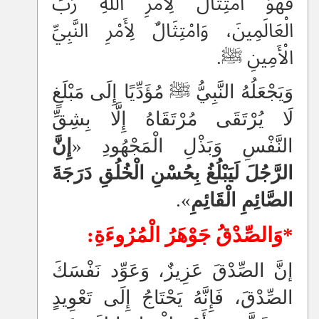
فَهُوَ امْتِثَالٌ لِأَمْرِ اللهِ رَبِّ
الْعَالَمِينَ، وَامْتِثَالٌ لِأَمْرِ النَّبِيِّ
الْأَمِينِ ﷺ.
وَيَجْعَلُهُ النَّبِيُّ ﷺ مُؤَدِّيًا إِلَى مَبْلَغٍ
لَا يُرْتَقَى مُرْتَقَاهُ إِلَّا بِشِقِّ
النَّفْسِ وَبَذْلِ الْمَجْهُودِ «
إِنَّ
الرَّجُلَ لَيَبْلُغُ بِحُسْنِ الْخُلُقِ دَرَجَةَ
الصَّائِمِ الْقَائِمِ
».
*وَالصِّدْقُ جَوْهَرُ الْمُرُوءَةِ:
إنَّ الصِّدْقَ عَزِيزٌ، وَعَوِّد نَفْسَكَ
الصِّدْقَ، فَإِنَّهُ يَحْتَاجُ إِلَى تَعْوِيدٍ