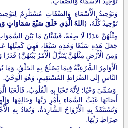
تَوْحِيدُ الْأَسْمَاءِ وَالصِّفَاتِ.
وَتَوْحِيدُ الْأَسْمَاءِ وَالصِّفَاتِ مُسْتَلْزِمٌ لِتَوْحِيدِ ال
تَوْحِيدٌ كُلُّهُ، {
اللهُ الَّذِي خَلَقَ سَبْعَ سَمَاوَاتٍ وَمِن
مِثْلُهُنَّ عَدَدًا لَا صِفَةً، فَشَتَّانَ مَا بَيْنَ السَّمَوَات
جَعَلَ هَذِهِ سَبْعًا وَهَذِهِ سَبْعًا، فَهِيَ كَمِثْلِهَا 
وَمِنَ الْأَرْضِ مِثْلَهُنَّ
يَتَنَزَّلُ الْأَمْرُ بَيْنَهُنَّ
} قَدَرًا و
الْأَوَامِرُ الشَّرْعِيَّةُ فِيمَا يَصْلُحُ بِهِ الخَلْقُ، وَمَا يُوح
النَّاسِ إِلَى الصِّرَاطِ المُسْتَقِيمِ، وَهُوَ الْوَحْيُ.
وَسُمِّيَ وَحْيًا؛ لِأَنَّهُ تَحْيَا بِهِ الْقُلُوبُ، فَالْحَيَا الَّ
أَصَابَهَا غَيْثُ السَّمَاءِ بِأَمْرِ رَبِّهَا وَخَالِقِهَا وَإِلَ
وَتُسْتَنْقَذُ بِهِ الْأَرْوَاحُ الشَّارِدَةُ، وَتُعَادُ بِهِ ا
صِرَاطِ رَبِّهَا.