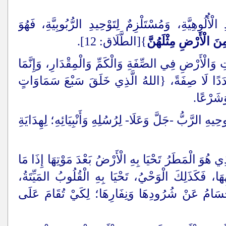
ْأُلُوهِيَّةِ، وَمُسْتَلْزِمٌ لِتَوْحِيدِ الرُّبُوبِيَّةِ، فَهُوَ
َ الْأَرْضِ مِثْلَهُنَّ
}[الطَّلَاق: 12].
ِ وَالْأَرْضِ فِي الصِّفَةِ وَالْكَمِّ وَالْمِقْدَارِ، وَإِنَّمَا
عَدَدًا لَا صِفَةً، {اللهُ الَّذِي خَلَقَ سَبْعَ سَمَاوَاتٍ
َشَرْعًا.
ِيهِ الرَّبُّ -جَلَّ وَعَلَا- لِرُسُلِهِ وَأَنْبِيَائِهِ؛ لِهِدَايَةِ
ذِي هُوَ الْمَطَرُ تَحْيَا بِهِ الْأَرْضُ بَعْدَ مَوْتِهَا إِذَا مَا
هِهَا، فَكَذَلِكَ الْوَحْيُ، تَحْيَا بِهِ الْقُلُوبُ المَيِّتَةُ،
لْأَجْسَامُ عَنْ شُرُودِهَا وَنِفَارِهَا؛ لِكَيْ تُقَامَ عَلَى