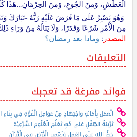
الْعَطَشِ، وَمِنَ الجُوعِ، وَمِنَ الحِرْمَانِ...هَذَا كُلُّهُ 
وَهُوَ يَصْبِرُ عَلَى مَا فَرَضَ عَلَيْهِ رَبُّهُ -تَبَارَكَ وَتَ
مِنَ الْأَمْرِ شَرْعًا وَقَدَرًا، وَلَا يَنَالُهُ مِنْ وَرَاءِ ذَلِكَ
المصدر
:
وماذا بعد رمضان؟
التعليقات
فوائد مفرغة قد تعجبك
الْعَمَلِ بِأَمَانَةٍ وَاجْتِهَادٍ مِنْ عَوَامِلِ الْقُوَّةِ فِي بِنَاءِ ال
تَرْبِيَةُ الطِّفْلِ عَلَى حُبِّ تَعَلُّمِ الْعُلُومِ الشَّرْعِيَّة
حَثُّ اللهِ عَلَى العَمَلِ وَتَعْمِيرِ الْأَرْضِ فِي الْقُرْآنِ