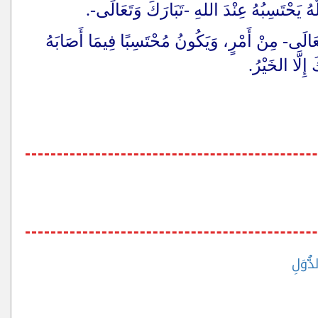
يَحْتَسِبُهُ عِنْدَ اللهِ -تَبَارَكَ وَتَعَالَى-.
عَالَى- مِنْ أَمْرٍ، وَيَكُونُ مُحْتَسِبًا فِيمَا أَصَابَهُ
 إِلَّا الخَيْرُ.
دُّوَلِ