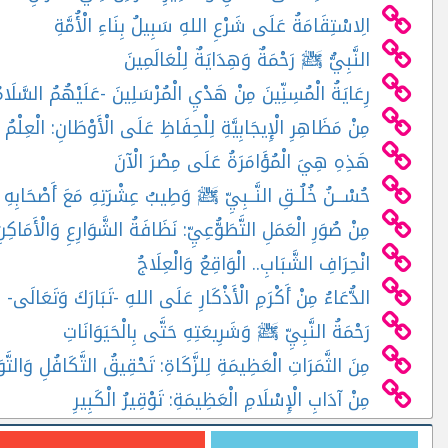
الِاسْتِقَامَةُ عَلَى شَرْعِ اللهِ سَبِيلُ بِنَاءِ الْأُمَّةِ
النَّبِيُّ ﷺ رَحْمَةٌ وَهِدَايَةٌ لِلْعَالَمِينَ
رِعَايَةُ الْمُسِنِّينَ مِنْ هَدْيِ الْمُرْسَلِينَ -عَلَيْهُمُ السَّلَام
مِنْ مَظَاهِرِ الْإِيجَابِيَّةِ لِلْحِفَاظِ عَلَى الْأَوْطَانِ: الْعِلْم
هَذِهِ هِيَ الْمُؤَامَرَةُ عَلَى مِصْرَ الْآنَ
حُسْـــنُ خُلُــقِ النَّــبِيِّ ﷺ وَطِيبُ عِشْرَتِهِ مَعَ أَصْحَابِهِ
مِنْ صُوَرِ الْعَمَلِ التَّطَوُّعِيِّ: نَظَافَةُ الشَّوَارِعِ وَالْأَمَاكِنِ
انْحِرَافِ الشَّبَابِ.. الْوَاقِعُ وَالْعِلَاجُ
الدُّعَاءُ مِنْ أَكْرَمِ الْأَذْكَارِ عَلَى اللهِ -تَبَارَكَ وَتَعَالَى-
رَحْمَةُ النَّبِيِّ ﷺ وَشَرِيعَتِهِ حَتَّى بِالْحَيَوَانَاتِ
مِنَ الثَّمَرَاتِ الْعَظِيمَةِ لِلزَّكَاةِ: تَحْقِيقُ التَّكَافُلِ وَالتَّوَ
مِنْ آدَابِ الْإِسْلَامِ الْعَظِيمَةِ: تَوْقِيرُ الْكَبِيرِ