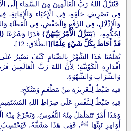
فَيُنَزِّلُ اللهُ رَبُّ الْعَالَمِينَ مِنَ السَّمَاءِ إِلَى الْأَر
فِي تَصْرِيفِ خَلْقِهِ، فِي الْإِحْيَاءِ وَالْإِمَاتِةِ، فِي
وَالْإِذْلَالِ، فِي الرَّفْعِ وَالْخَفْضِ، فِي الْعَطَاءِ وَالمَن
لِحُكْمِهِ، {
يَتَنَزَّلُ الْأَمْرُ بَيْنَهُنَّ
} قَدَرًا وَشَرْعًا
{لِ
قَدْ أَحَاطَ بِكُلِّ شَيْءٍ عِلْمًا}
[الطَّلَاق: 12].
يُعَلِّمُنَا هَذَا الشَّهْرُ بِالصِّيَامِ كَيْفَ نَصْبِرُ عَلَ
أَقْدَارِهِ الْكَوْنِيَّةِ؛ لِأَنَّ اللهَ رَبَّ الْعَالَمِينَ 
وَالشَّرَابِ وَالشَّهْوَةِ.
فِيهِ ضَبْطٌ لِلْغَرِيزَةِ مِنْ مَطْعَمٍ وَمَنْكَحٍ.
فِيهِ ضَبْطٌ لِلنَّفْسِ عَلَى صِرَاطِ اللهِ المُسْتَقِيمِ.
وَهَذَا أَمْرٌ تَتَمَلْمَلُ مِنْهُ النُّفُوسُ، وَتَجْزَعُ مِنْهُ الْقُ
أَوَامِرِ نَبِيِّهَا ﷺ، فَفِي هَذَا مَشَقَّةٌ، فَيَحْتَسِبُ ال