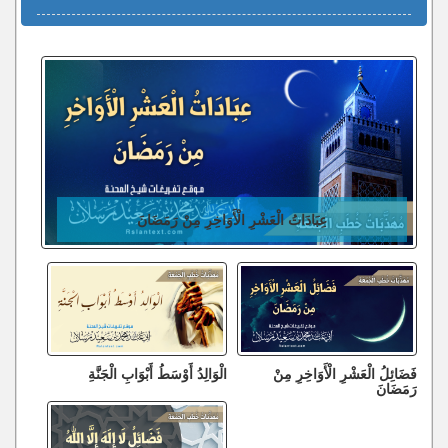
عِبَادَاتُ الْعَشْرِ الْأَوَاخِرِ مِنْ رَمَضَانَ
فَضَائِلُ الْعَشْرِ الْأَوَاخِرِ مِنْ
الْوَالِدُ أَوْسَطُ أَبْوَابِ الْجَنَّةِ
رَمَضَانَ