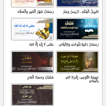
تَحْوِيلُ الْقِبْلَةِ.. دُرُوسٌ وَعِبَرٌ
رَمَضَانُ شَهْرُ الْجُودِ وَالْعَطَاءِ
رَمَضَانُ دَعْوَةٌ لِلْوَحْدَةِ وَالِائْتِلَافِ
مَعْنَى لَا إِلَهَ إِلَّا اللهُ
حَقِيقَةُ التَّوْحِيدِ: إِفْرَادُ اللهِ
شَعْبَانُ وَحَصَادُ الْعَامِ
بِالْعِبَادَةِ