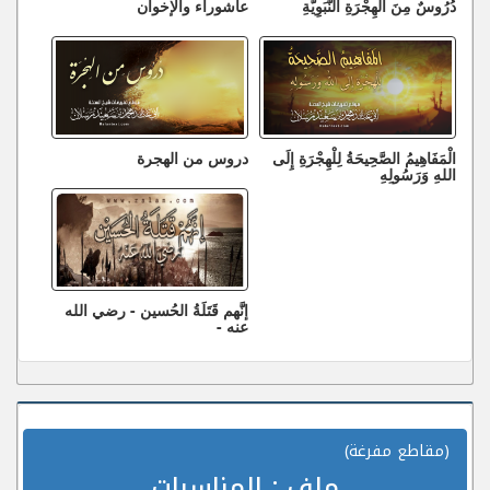
دُرُوسٌ مِنَ الْهِجْرَةِ النَّبَوِيَّةِ
عاشوراء والإخوان
الْمَفَاهِيمُ الصَّحِيحَةُ لِلْهِجْرَةِ إِلَى
دروس من الهجرة
اللهِ وَرَسُولِهِ
إنَّهم قَتَلَةُ الحُسين - رضي الله
عنه -
(مقاطع مفرغة)
ملف :
المناسبات