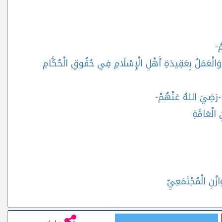
ُ-
ُ وَالْعَمَلُ بِعَقِيدَةِ أَهْلِ الْإِسْلَامِ فِي حُقُوقِ الْحُكَّامِ
 -رَضِيَ اللهُ عَنْهُمْ-
 الْعَامَّةِ
ازُنِ الْمُجْتَمَعِيِّ