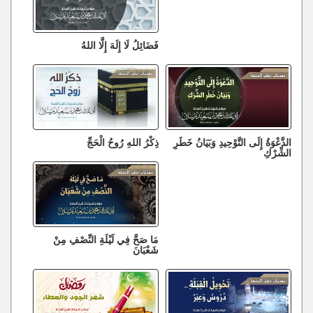
فَضَائِلُ لَا إِلَهَ إِلَّا اللهُ
الدَّعْوَةُ إِلَى التَّوْحِيدِ وَبَيَانُ خَطَرِ
ذِكْرُ اللهِ رُوحُ الْحَجِّ
الشِّرْكِ
مَا صَحَّ فِي لَيْلَةِ النِّصْفِ مِنْ
شَعْبَانَ