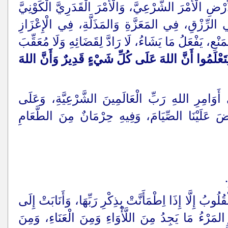
ْضِ الْأَمْرَ الشَّرْعِيَّ، وَالْأَمْرَ الْقَدَرِيَّ الْكَوْنِيَّ
 الرِّزْقِ، فِي المَعَزَّةِ وَالمَذَلَّةِ، فِي الْإِعْزَازِ
ْعِ، يَفْعَلُ مَا يَشَاءُ، لَا رَادَّ لِقَضَائِهِ وَلَا مُعَقِّبَ
تَعْلَمُوا أَنَّ اللهَ عَلَى كُلِّ شَيْءٍ قَدِيرٌ وَأَنَّ اللهَ
ى أَوَامِرِ اللهِ رَبِّ الْعَالَمِينَ الشَّرْعِيَّةِ، وَعَلَى
فَرَضَ عَلَيْنَا الصِّيَامَ، وَفِيهِ حِرْمَانٌ مِنَ الطَّعَامِ
لُوبُ إِلَّا إِذَا اِطْمَأَنَّتْ بِذِكْرِ رَبِّهَا، وَأَنَابَتْ إِلَى
مَرْءُ مَا يَجِدُ مِنَ اللَّأْوَاءِ وَمِنَ الْعَنَاءِ، وَمِنَ