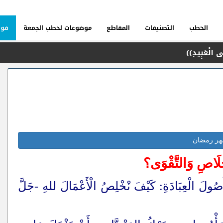
الخطب
التصنيفات
المقاطع
موضوعات لخطب الجمعة
فوا
آنِ وَالسُّنَّةِ
هر رمضان
خْلَاصِ وَالتَّقْوَى؟
أُصُولَ الْعِبَادَةِ: كَيْفَ نْخْلِصُ الْأَعْمَالَ للهِ -جَلَّ
مَ»