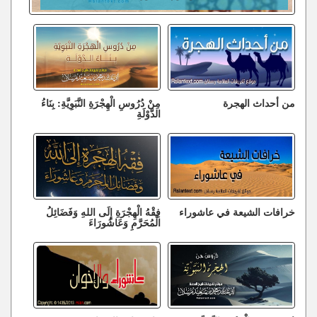
من أحداث الهجرة
مِنْ دُرُوسِ الْهِجْرَةِ النَّبَوِيَّةِ: بِنَاءُ
الدَّوْلَةِ
خرافات الشيعة في عاشوراء
فِقْهُ الْهِجْرَةِ إِلَى اللهِ وَفَضَائِلُ
الْمُحَرَّمِ وَعَاشُورَاءَ