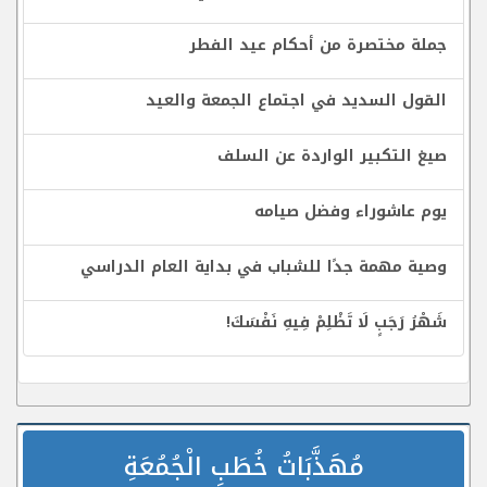
جملة مختصرة من أحكام عيد الفطر
القول السديد في اجتماع الجمعة والعيد
صيغ التكبير الواردة عن السلف
يوم عاشوراء وفضل صيامه
وصية مهمة جدًا للشباب في بداية العام الدراسي
شَهْرُ رَجَبٍ لَا تَظْلِمْ فِيهِ نَفْسَكَ!
مُهَذَّبَاتُ خُطَبِ الْجُمُعَةِ