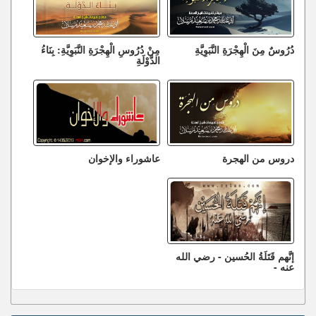
دُرُوسٌ مِنَ الْهِجْرَةِ النَّبَوِيَّةِ
مِنْ دُرُوسِ الْهِجْرَةِ النَّبَوِيَّةِ: بِنَاءُ
الدَّوْلَةِ
دروس من الهجرة
عاشوراء والإخوان
إنَّهم قَتَلَةُ الحُسين - رضي الله
عنه -