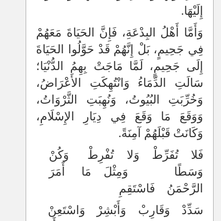
إِلَيْهَا.
وَأَمَّا أَهْلُ البِدْعَةِ، فَإِنَّ الحَيَاةَ مَعَهُمْ
فِي جَحِيمٍ، بَلْ إِنَّهُمْ قَدْ حَوَّلُوا الحَيَاةَ
إِلَى جَحِيمٍ، لَمَّا مَاجَتْ بِهِمُ الدُّنْيَا؛
سَالَتِ الدِّمَاءُ وَانْتُهِكَتِ الأَعْرَاضُ،
وَخُرِّبَتِ البُيُوتُ، وَنُهِبَتِ الثَّرْوَاتُ،
وَوَقَعَ مَا وَقَعَ فِي دِيَارِ الإِسْلَامِ،
وَكَانَتْ قَبْلَهُمْ آمِنَةً.
فَلا تُفَرِّطْ وَلا تُفْرِطْ وَكُنْ
وَسَطًا وَمِثْلَ مَا أَمَرَ
الرَّحْمَنُ فَاسْتَقِمِ
سَدِّدْ وَقَارِبْ وَأَبْشِرْ وَاسْتَعِنْ