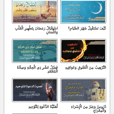
كَيْفَ نَسْتَقْبِلُ شَهْرَ الصِّيَامِ؟
اسْتِقْبَالُ رَمَضَانَ بِتَطْهِيرِ الْقَلْبِ
وَاللِّسَانِ
التَّرْهِيبُ مِنَ الْعُقُوقِ وَعَوَاقِبِهِ
فَضْلُ عَشْرِ ذِي الْحِجَّةِ وَصِحَّةُ
الْمُعْتَقَدِ
دُرُوسٌ وَعِبَرٌ مِنَ الْإِسْرَاءِ
أَهَمِّيَّةُ الدَّعْوَةِ لِلتَّوْحِيدِ
وَالْمِعْرَاجِ