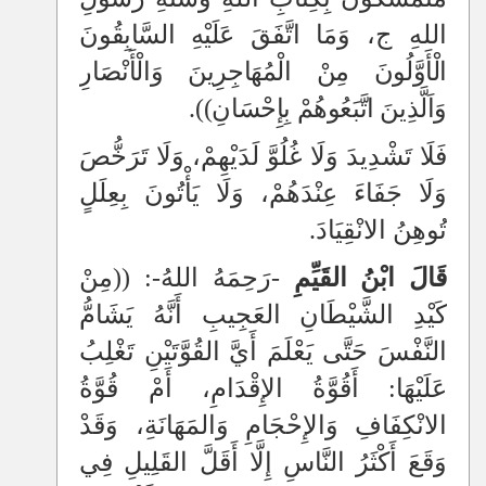
اللهِ ج، وَمَا اتَّفَقَ
عَلَيْهِ السَّابِقُونَ
الْأَوَّلُونَ مِنْ الْمُهَاجِرِينَ وَالْأَنْصَارِ
وَاَلَّذِينَ اتَّبَعُوهُمْ بِإِحْسَانِ
))
.
فَلَا تَشْدِيدَ وَلَا غُلُوَّ لَدَيْهِمْ، وَلَا تَرَخُّصَ
وَلَا جَفَاءَ عِنْدَهُمْ، وَلَا يَأْتُونَ بِعِلَلٍ
تُوهِنُ الانْقِيَادَ.
قَالَ ابْنُ القَيِّمِ
-رَحِمَهُ اللهُ-: ((
مِنْ
كَيْدِ الشَّيْطَانِ العَجِيبِ أَنَّهُ يَشَامُّ
النَّفْسَ حَتَّى يَعْلَمَ أَيَّ القُوَّتَيْنِ تَغْلِبُ
عَلَيْهَا: أَقُوَّةُ الإِقْدَامِ، أَمْ قُوَّةُ
الانْكِفَافِ وَالإِحْجَامِ وَالمَهَانَةِ، وَقَدْ
وَقَعَ أَكْثَرُ النَّاسِ إِلَّا أَقَلَّ القَلِيلِ فِي