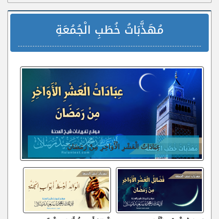
مُهَذَّبَاتُ خُطَبِ الْجُمُعَةِ
عِبَادَاتُ الْعَشْرِ الْأَوَاخِرِ مِنْ رَمَضَانَ