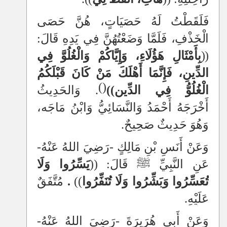
فَلَقَطْتُ لَهُ حَصَيَاتٍ، هُنَّ حَصَى
الْخَذْفِ، فَلَمَّا وَضَعْتُهُنَّ فِي يَدِهِ قَالَ:
((
بِأَمْثَالِ هَؤُلَاءِ، وَإِيَّاكُمْ وَالْغُلُوَّ فِي
الدِّينِ، فَإِنَّمَا أَهْلَكَ مَنْ كَانَ قَبْلَكُمُ
()
الْغُلُوُّ فِي الدِّين))
. وَالحَدِيثُ
أَخْرَجَهُ أَحْمَدُ وَالنَّسَائِيُّ وَابْنُ مَاجَه،
وَهُوَ حَدِيثٌ صَحِيحٌ.
وَعَنْ أَنَسِ بْنِ مَالِكٍ -رَضِيَ اللهُ عَنْهُ-
عَنِ النَّبِيِّ ﷺ قَالَ:
((
يَسِّرُوا وَلَا
تُعَسِّرُوا وَبَشِّرُوا وَلَا تُنَفِّرُوا
))
.
مُتَّفَقٌ
عَلَيْهِ.
وَعَنْ أَبِي هُرَيرَةَ -رَضِيَ اللهُ عَنْهُ-