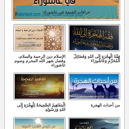
خرافات الشيعة في عاشوراء
فِقْهُ الْهِجْرَةِ إِلَى اللهِ وَفَضَائِلُ
الإسلام دين الرحمة والسلام،
الْمُحَرَّمِ وَعَاشُورَاءَ
وفضل شهر الله المحرم وصوم
عاشوراء
من أحداث الهجرة
الْمَفَاهِيمُ الصَّحِيحَةُ لِلْهِجْرَةِ إِلَى
اللهِ وَرَسُولِهِ