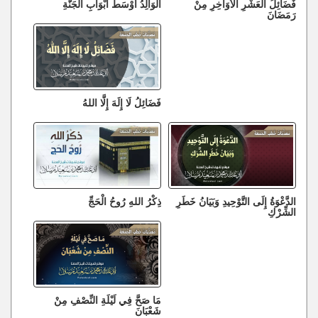
فَضَائِلُ الْعَشْرِ الْأَوَاخِرِ مِنْ
الْوَالِدُ أَوْسَطُ أَبْوَابِ الْجَنَّةِ
رَمَضَانَ
فَضَائِلُ لَا إِلَهَ إِلَّا اللهُ
الدَّعْوَةُ إِلَى التَّوْحِيدِ وَبَيَانُ خَطَرِ
ذِكْرُ اللهِ رُوحُ الْحَجِّ
الشِّرْكِ
مَا صَحَّ فِي لَيْلَةِ النِّصْفِ مِنْ
شَعْبَانَ