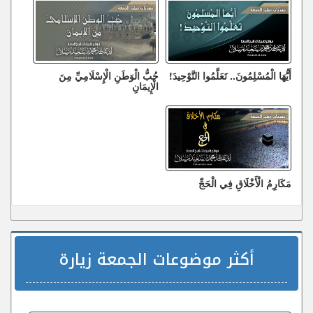
أَيُّهَا الْمُسْلِمُونَ.. تَعَلَّمُوا التَّوْحِيدَ!
حُبُّ الْوَطَنِ الْإِسْلَامِيِّ مِنَ
الْإِيمَانِ
مَكَارِمُ الْأَخْلَاقِ فِي الْحَجِّ
أكثر موضوعات الجمعة زيارة