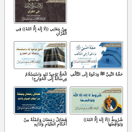
مِنْ مَعَانِي ((لَا إِلَهَ إِلَّا اللهُ)) فِي
الْقُرْآنِ
حَجَّةُ النَّبِيِّ ﷺ وَدَعْوَةٌ إِلَى التَّآلُفِ
الْحَجُّ تَوْحِيدٌ للهِ وَاسْتِسْلَامٌ
وَرِسَالَةٌ إِلَى الْخَوَارِجِ!
شُرُوطُ ((لَا إِلَهَ إِلَّا اللهُ))
فَضَائِلُ رَمَضَانَ وَجُمْلَةٌ مِنْ
وَنَوَاقِضُهَا
أَحْكَامِ الصِّيَامِ وَآدَابِهِ