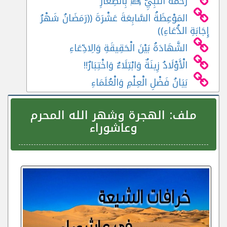
رَحْمَةُ النَّبِيِّ ﷺ بِالصِّغَارِ
المَوْعِظَةُ السَّابِعَةَ عَشْرَةَ ((رَمَضَانُ شَهْرُ
إِجَابَةِ الدُّعَاءِ))
الشَّهَادَةُ بَيْنَ الْحَقِيقَةِ وَالِادِّعَاءِ
الْأَوْلَادُ زِينَةٌ وَابْتِلَاءٌ وَاخْتِبَارٌ!!
بَيَانُ فَضْلِ الْعِلْمِ وَالْعُلَمَاءِ
ملف:
الهجرة وشهر الله المحرم
وعاشوراء