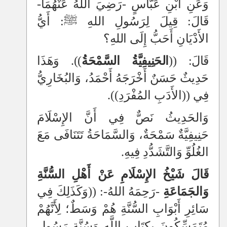
وَعَنِ ابْنِ عَبَّاسٍ -رَضِيَ اللهُ عَنْهُمَا-
قَالَ: قِيلَ لِرَسُولِ اللهِ ﷺ: أَيُّ
الأَدْيَانِ أَحَبُّ إِلَى
اللهِ؟
قَالَ:
((
الحَنِيفِيَّةُ السَّمْحَةُ
))
. وَهَذَا
حَدِيثٌ حَسَنٌ أَخْرَجَهُ أَحْمَدُ،
وَالبُخَارِيُّ
فِي ((الأَدَبِ المُفْرَدِ)).
وَالحَدِيثُ نَصٌّ فِي أَنَّ الإِسْلَامَ
حَنِيفِيَّةٌ سَمْحَةٌ، وَالسَّمَاحَةُ تَتَنَافَى مَعَ
الغُلُوِّ وَالتَّشَدُّدِ فِيهِ.
قَالَ شَيْخُ الإِسْلَامِ عَنْ أَهْلِ السُّنَّةِ
وَالجَمَاعَةِ
-رَحِمَهُ اللهُ-
: ((وَكَذَلِكَ فِي
سَائِرِ أَبْوَابِ السُّنَّةِ هُمْ وَسَطٌ؛ لِأَنَّهُمْ
مُتَمَسِّكُونَ بِكِتَابِ اللَّهِ وَسُنَّةِ رَسُولِ