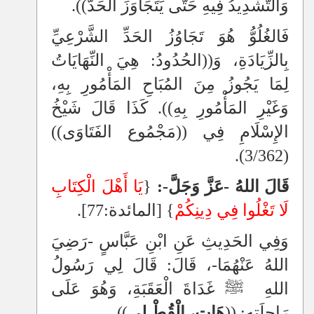
وَالتَّشْدِيدُ فِيهِ حَتَّى يَتَجَاوَزَ الحَدَّ
))
.
فَالغُلُوُّ هُوَ تَجَاوُزُ الحَدِّ الشَّرْعِيِّ
بِالزِّيَادَةِ، وَ
((
الحُدُودُ: هِيَ النِّهَايَاتُ
لِمَا يَجُوزُ مِنَ المُبَاحِ المَأْمُورِ بِهِ،
وَغَيْرِ المَأْمُورِ بِهِ
))
. كَذَا قَالَ شَيْخُ
الإِسْلَامِ فِي
((
مَجْمُوع الفَتَاوَى
))
(3/362).
قَالَ اللهُ -عَزَّ وَجَلَّ-:
{
يَا أَهْلَ الْكِتَابِ
لَا تَغْلُوا فِي دِينِكُمْ
}
[المائدة:77]
.
وَفِي الحَدِيثِ عَنِ ابْنِ عَبَّاسٍ -رَضِيَ
اللهُ عَنْهُمَا-، قَالَ: قَالَ لِي رَسُولُ
اللهِ ﷺ غَدَاةَ الْعَقَبَةِ، وَهُوَ عَلَى
رَاحِلَتِهِ: ((
هَاتِ، الْقُطْ لِي
))
.