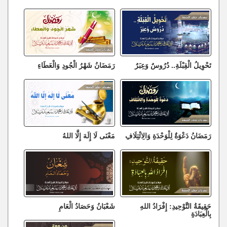
تَحْوِيلُ الْقِبْلَةِ.. دُرُوسٌ وَعِبَرٌ
رَمَضَانُ شَهْرُ الْجُودِ وَالْعَطَاءِ
رَمَضَانُ دَعْوَةٌ لِلْوَحْدَةِ وَالِائْتِلَافِ
مَعْنَى لَا إِلَهَ إِلَّا اللهُ
حَقِيقَةُ التَّوْحِيدِ: إِفْرَادُ اللهِ
شَعْبَانُ وَحَصَادُ الْعَامِ
بِالْعِبَادَةِ