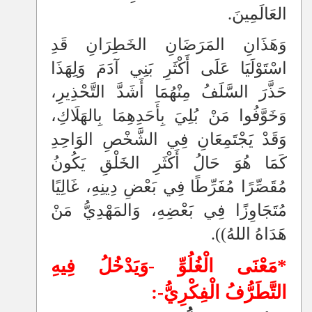
العَالَمِينَ.
وَهَذَانِ المَرَضَانِ الخَطِرَانِ قَدِ
اسْتَوْلَيَا عَلَى أَكْثَرِ بَنِي آدَمَ وَلِهَذَا
حَذَّرَ السَّلَفُ مِنْهُمَا أَشَدَّ التَّحْذِيرِ،
وَخَوَّفُوا مَنْ بُلِيَ بِأَحَدِهِمَا بِالهَلَاكِ،
وَقَدْ يَجْتَمِعَانِ فِي الشَّخْصِ الوَاحِدِ
كَمَا هُوَ حَالُ أَكْثَرِ الخَلْقِ يَكُونُ
مُقَصِّرًا مُفَرِّطًا فِي بَعْضِ دِينِهِ، غَالِيًا
مُتَجَاوِزًا فِي بَعْضِهِ، وَالمَهْدِيُّ مَنْ
هَدَاهُ اللهُ))
.
*مَعْنَى الْغُلُوِّ -وَيَدْخُلُ فِيهِ
التَّطَرُّفُ الْفِكْرِيُّ-: