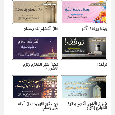
عِيدُنَا وَوَحْدَةُ الْأُمَّةِ
حَالُ الْمُسْلِمِ بَعْدَ رَمَضَانَ
تَوَقَّفْ!
فَضْلُ شَهْرِ المُحَرَّمِ وَيَوْمِ
عَاشُورَاء
تَعْظِيمُ الْأَشْهُرِ الْحُرُمِ وَدَعْوَةُ
مَنْ حَقَّقَ التَّوْحِيدَ دَخَلَ الْجَنَّةَ
الْخَوَارِجِ لِلتَّوْبَةِ
بِغَيْرِ حِسَابٍ