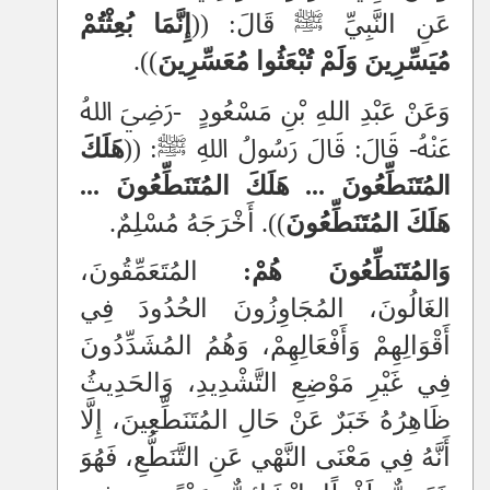
عَنِ النَّبِيِّ ﷺ قَالَ: ((
إِنَّمَا بُعِثْتُمْ
مُيَسِّرِينَ وَلَمْ تُبْعَثُوا مُعَسِّرِينَ
))
.
وَعَنْ عَبْدِ اللهِ بْنِ مَسْعُودٍ
-رَضِيَ اللهُ
عَنْهُ-
قَالَ: قَالَ رَسُولُ اللهِ ﷺ:
((
هَلَكَ
المُتَنَطِّعُونَ
... هَلَكَ المُتَنَطِّعُونَ ...
هَلَكَ المُتَنَطِّعُونَ
))
. أَخْرَجَهُ مُسْلِمٌ.
وَالمُتَنَطِّعُونَ هُمْ:
المُتَعَمِّقُونَ،
الغَالُونَ، المُجَاوِزُونَ الحُدُودَ فِي
أَقْوَالِهِمْ وَأَفْعَالِهِمْ، وَهُمُ المُشَدِّدُونَ
فِي غَيْرِ مَوْضِعِ التَّشْدِيدِ، وَالحَدِيثُ
ظَاهِرُهُ خَبَرٌ عَنْ حَالِ المُتَنَطِّعِينَ، إِلَّا
أَنَّهُ فِي مَعْنَى النَّهْي عَنِ التَّنَطُّعِ، فَهُوَ