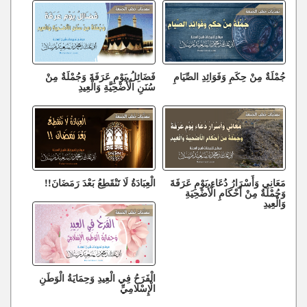
جُمْلَةٌ مِنْ حِكَمِ وَفَوَائِدِ الصِّيَامِ
فَضَائِلُ يَوْمِ عَرَفَةَ وَجُمْلَةٌ مِنْ
سُنَنِ الْأُضْحِيَّةِ وَالْعِيدِ
مَعَانِي وَأَسْرَارُ دُعَاءِ يَوْمِ عَرَفَةَ
الْعِبَادَةُ لَا تَنْقَطِعُ بَعْدَ رَمَضَانَ!!
وَجُمْلَةٌ مِنْ أَحْكَامِ الْأُضْحِيَةِ
وَالْعِيدِ
الْفَرَحُ فِي الْعِيدِ وَحِمَايَةُ الْوَطَنِ
الْإِسْلَامِيِّ