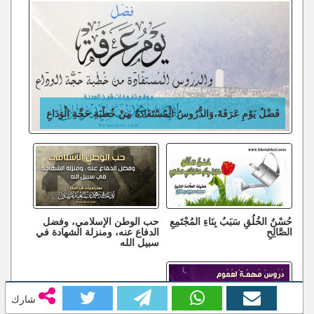
فَضْلُ يَوْمِ عَرَفَةَ،وَالدُّرُوسُ الْمُسْتَفَادَةُ مِنْ خُطْبَةِ حَجَّةِ الْوَدَاعِ
حُسْنُ الخُلُقِ سَبَبُ بِنَاءِ المُجْتَمِعِ
حب الوطن الإسلامي، وفضل
الصَّالِحِ
الدفاع عنه، ومنزلة الشهادة في
سبيل الله
شارك