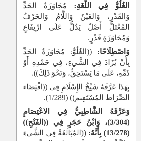
الغُلُوُّ فِي اللُّغَةِ:
مُجَاوَزَةُ الحَدِّ
وَالقَدْرِ، وَالغَيْنُ وَاللَّامُ وَالحَرْفُ
المُعْتَلُّ أَصْلٌ يَدُلُّ عَلَى ارْتِفَاعِ
وَمُجَاوَزَةِ قَدْرٍ.
وَاصْطِلَاحًا:
((
الغُلُوُّ: مُجَاوَزَةُ الحَدِّ
بِأَنْ يُزَادَ فِي الشَّيءِ، فِي حَمْدِهِ أَوْ
ذَمِّهِ، عَلَى مَا يَسْتَحِقُّ، وَنَحْوَ ذَلِكَ
))
.
بِهَذَا عَرَّفَهُ شَيْخُ الإِسْلَامِ فِي
((
اقْتِضَاء
الصِّرَاط المُسْتَقِيم
))
(1/289).
وَعَرَّفَهُ الشَّاطِبِيُّ فِي الاعْتِصَامِ
(3/304)، وَابْنُ حَجَرٍ فِي ((الفَتْحِ))
(13/278) بِأَنَّهُ:
((
المُبَالَغَةُ فِي الشَّيءِ