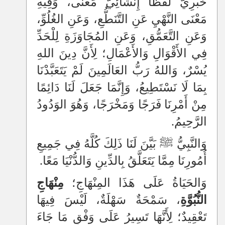
خَبَرِيٌّ لَفْظًا إِنْشَائِيٌّ مَعْنًى، وَفِيهِ
مَعْنَى النَّهْيِ عَنِ التَّنَطُّعِ، وَعَنِ الغُلُوِّ،
وَعَنِ التَّعَمُّقِ، وَعَنِ المُجَاوَزَةِ لِلْحَدِّ
فِي الأَقْوَالِ وَالأَعْمَالِ؛ لِأَنَّ دِينَ اللهِ
يُسْرٌ، وَاللهُ رَبُّ العَالَمِينَ لَمْ يَتَعَبَّدْنَا
بِمَا لَا نَسْتَطِيعُ، وَإِنَّمَا جَعَلَ لَنَا دَائِمًا
مِنْ أَمْرِنَا فَرَجًا وَمَخْرَجًا، وَهُوَ الوَدُودُ
الرَّحِيمُ.
وَالنَّبِيُّ ﷺ بَيَّنَ لَنَا ذَلِكَ كُلَّهُ فِي جَمِيعِ
أُمُورِنَا مِمَّا يَتَعَلَّقُ بِالدِّينِ وَالدُّنْيَا مَعًا.
وَالحَيَاةُ عَلَى هَذَا المِنْهَاجِ؛
مِنْهَاجِ
النُّبُوَّةِ
، سَمْحَةٌ سَهْلَةٌ، لَيْسَ فِيهَا
تَعْقِيدٌ؛ لِأَنَّهَا تَسِيرُ عَلَى وَفْقِ مَا جَاءَ