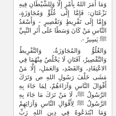
وَمَا أَمَرَ اللهُ بِأَمْرٍ إِلَّا وَلِلشَّيْطَانِ فِيهِ
نَزْغَتَانِ: فَإِمَّا إِلَى غُلُوٍّ وَمُجَاوَزَةٍ،
وَإِمَّا إِلَى تَفْرِيطٍ وَتَقْصِيرٍ - وَأَسْعَدُ
النَّاسِ مَنْ كَانَ وَسَطًا عَلَى أَثَرِ النَّبِيِّ
ﷺ يَسِيرُ -.
وَالغُلُوُّ وَالمُجَاوَزَةُ، وَالتَّفْرِيطُ
وَالتَّقْصِيرُ، آفَتَانِ لَا يَخْلُصُ مِنْهُمَا فِي
الاعْتِقَادِ، وَالقَصْدِ، وَالعَمَلِ، إِلَّا مَنْ
مَشَى خَلْفَ رَسُولِ اللهِ ص وَتَرَكَ
أَقْوَالَ النَّاسِ وَآرَاءَهُمْ، لِمَا جَاءَ بِهِ
الرَّسُولُ ﷺ، لَا مَنْ تَرَكَ مَا جَاءَ بِهِ
الرَّسُولُ ﷺ لِأَقْوَالِ النَّاسِ وَآرَائِهِمْ
وَمَا ابْتَدَعُوهُ فِي دِينِ اللهِ رَبِّ