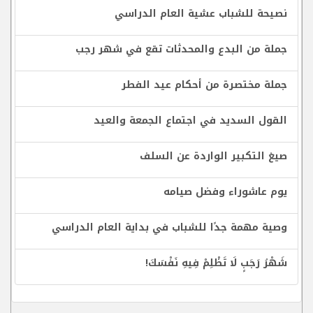
نصيحة للشباب عشية العام الدراسي
جملة من البدع والمحدثات تقع في شهر رجب
جملة مختصرة من أحكام عيد الفطر
القول السديد في اجتماع الجمعة والعيد
صيغ التكبير الواردة عن السلف
يوم عاشوراء وفضل صيامه
وصية مهمة جدًا للشباب في بداية العام الدراسي
شَهْرُ رَجَبٍ لَا تَظْلِمْ فِيهِ نَفْسَكَ!