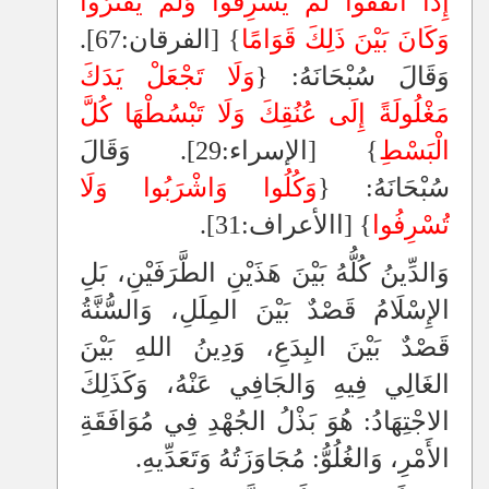
إِذَا أَنْفَقُوا لَمْ يُسْرِفُوا وَلَمْ يَقْتُرُوا
وَكَانَ بَيْنَ ذَلِكَ قَوَامًا
}
[الفرقان:67]
.
وَقَالَ سُبْحَانَهُ: {
وَلَا تَجْعَلْ يَدَكَ
مَغْلُولَةً إِلَى عُنُقِكَ وَلَا تَبْسُطْهَا كُلَّ
الْبَسْطِ
}
[الإسراء:29]
. وَقَالَ
سُبْحَانَهُ: {
وَكُلُوا وَاشْرَبُوا وَلَا
تُسْرِفُوا
}
[االأعراف:31]
.
وَالدِّينُ كُلُّهُ بَيْنَ هَذَيْنِ الطَّرَفَيْنِ، بَلِ
الإِسْلَامُ قَصْدٌ بَيْنَ المِلَلِ، وَالسُّنَّةُ
قَصْدٌ بَيْنَ البِدَعِ، وَدِينُ اللهِ بَيْنَ
الغَالِي فِيهِ وَالجَافِي عَنْهُ، وَكَذَلِكَ
الاجْتِهَادُ: هُوَ بَذْلُ الجُهْدِ فِي مُوَافَقَةِ
الأَمْرِ، وَالغُلُوُّ: مُجَاوَزَتُهُ وَتَعَدِّيهِ.