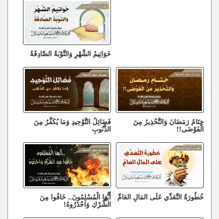
خَوَاتِيمُ الشَّهْرِ وَالتَّوْبَةُ الصَّادِقَةُ
خِتَامُ رَمَضَانَ وَالتَّحْذِيرُ مِنَ
فَضَائِلُ التَّوْحِيدِ وَمَا يُكَفِّرُ مِنَ
الْفَوْضَى!!
الذُّنُوبِ
خُطُورَةُ التَّعَدِّي عَلَى المَالِ العَامِّ
أَيُّهَا الْمُسْلِمُونَ.. خَافُوا مِنَ
الشِّرْكِ وَاحْذَرُوهُ!