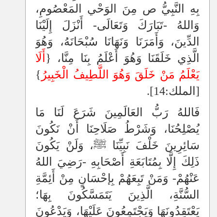
بِهِ النَّبِيُّ ص مِنَ الوَحْي المَعْصُومِ،
وَاللهُ -تَبَارَكَ وَتَعَالَى- أَنْزَلَ إِلَيْنَا
الدِّينَ، وَأَمَرَنَا وَنَهَانَا سُبْحَانَهُ، وَهُوَ
الَّذِي خَلَقَنَا وَهُوَ أَعْلَمُ بِنَا مِنَّا، {
أَلَا
يَعْلَمُ مَنْ خَلَقَ وَهُوَ اللَّطِيفُ الْخَبِيرُ
}
[الملك:14]
.
فَاللهُ رَبُّ العَالَمِينَ شَرَعَ لَنَا مَا
يُصْلِحُنَا، وَشَرْطُ صَلَاحِنَا أَنْ نَكُونَ
سَائِرِينَ خَلْفَ نَبِيِّنَا ﷺ، وَلَنْ يَكُونَ
ذَلِكَ إِلَّا بِمُتَابَعَةِ أَصْحَابِهِ -رَضِيَ اللهُ
عَنْهُمْ- وَمَنْ تَبِعَهُمْ بِإحْسَانٍ مِنْ أَئِمَّةِ
السُّنَّةِ، الَّذِينَ يَتَمَسَّكُونَ بِهَا؛
يَعْتَقِدُونَهَا وَيَجْتَمِعُونَ عَلَيْهَا، وَيَدْعُونَ