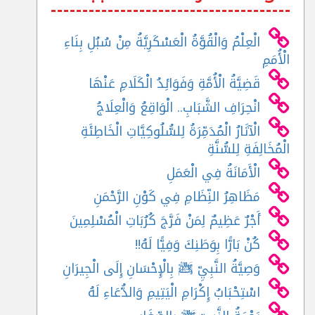
الْعِلْمُ وَالْقُوَّةُ الْعَسْكَرِيَّةُ مِنْ سُبُلِ بِنَاءِ
الْأُمَمِ
قَضِيَّةُ الْأُمَّةِ وَفَوَائِدُ الْكَلَامِ عَنْهَا
انْحِرَافِ الشَّبَابِ.. الْوَاقِعُ وَالْعِلَاجُ
الْآثَارُ الْمُدَمِّرَةُ لِلسُّلُوكِيَّاتِ الْخَاطِئَةِ
الْمُخَالِفَةِ لِلسُّنَّةِ
الْأَمَانَةُ فِي الْعَمَلِ
مَظَاهِرُ النِّظَامِ فِي كَوْنِ الرَّحْمَنِ
أَجْرٌ عَظِيمٌ لِمَنْ فَرَّجَ كُرُبَاتِ الْمُسْلِمِينَ
كُنْ بَارًّا بِوَطَنِكَ وَفِيًّا لَهُ!!
وَصِيَّةُ النَّبِيِّ ﷺ بِالْإِحْسَانِ إِلَى الْجِيرَانِ
اسْتِحْبَابُ إِكْرَامِ الْيَتِيمِ وَالدُّعَاءِ لَهُ