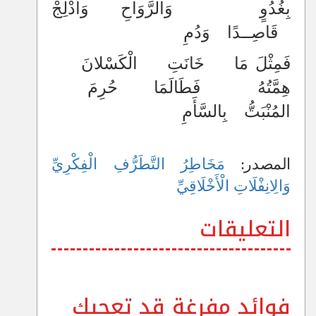
بِغُدُوٍ وَالرَّوَاحِ وَأَدْلِجْ
قَاصِــدًا وَدُمِ
فَمِثْلَ مَا خَانَتِ الْكَسْلانَ
هِمَّتُهُ فَطَالَمَا حُرِمَ
المُنْبَتُّ بِالسَّأَمِ
المصدر:
مَخَاطِرُ التَّطَرُّفِ الْفِكْرِيِّ
وَالِانِفْلَاتِ الْأَخْلَاقِيِّ
التعليقات
فوائد مفرغة قد تعجبك