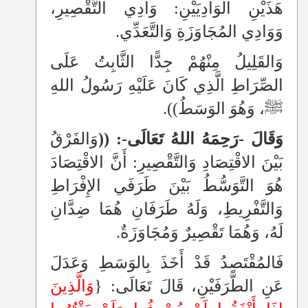
هَذَيْنِ الوَادِيَيْنِ: وَادِي التَّقْصِيرِ،
وَوَادِي المُجَاوَزَةِ وَالتَّعَدِّي.
وَالقَلِيلُ مِنْهُمْ جِدًّا الثَّابِتُ عَلَى
الصِّرَاطِ الَّذِي كَانَ عَلَيْهِ رَسُولُ اللهِ
ﷺ، وَهُوَ الوَسَطُ
))
.
وَقَالَ -رَحِمَهُ اللهُ تَعَالَى-: ((
وَالفَرْقُ
بَيْنَ الاقْتِصَادِ وَالتَّقْصِيرِ: أَنَّ الاقْتِصَادَ
هُوَ التَّوَسُّطُ بَيْنَ طَرَفَي الإِفْرَاطِ
وَالتَّفْرِيطِ، وَلَهُ طَرَفَانِ هُمَا ضِدَّانِ
لَهُ، وَهُمَا تَقْصِيرٌ وَمُجَاوَزَةٌ.
فَالمُقْتَصِدُ قَدْ أَخَذَ بِالوَسَطِ وَعَدَلَ
عَنِ الطَّرَفَيْنِ، قَالَ تَعَالَى: {
وَالَّذِينَ