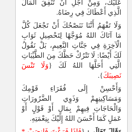
عَلَيْكَ، وَمِنْ أَجْلِ أَنْ تُنْفِقَ الْمَالَ
الَّذِي أَعْطَاكَ فِي رِضَاهُ.
وَلَا تَفْهَمُ أَنَّنَا نَنَصْحُكَ أَنْ تَجْعَلَ كُلَّ
مَا آتَاكَ اللهُ مُوَجَّهًا لِتَحْصِيلِ ثَوَابِ
الْآخِرَةِ فِي جَنَّاتِ النَّعِيمِ، بَلْ نَقُولُ
لَكَ أَيْضًا: لَا تَتْرُكْ حَظَّكَ مِنَ الطَّيِّبَاتِ
الَّتِي أَحَلَّهَا اللهُ لَكَ {
وَلَا تَنْسَ
نَصِيبَكَ
}.
وَأَحْسِنْ إِلَى فُقَرَاءِ قَوْمِكَ
وَمَسَاكِينِهِمْ وَذَوِي الضَّرُورَاتِ
وَالْحَاجَاتِ فِيهِمْ بِمَالٍ أَوْ قَوْلٍ أَوْ
عَمَلٍ كَمَا أَحْسَنَ اللهُ إِلَيْكَ بِنِعْمَتِهِ.
وَقَالَ تَعَالَى:
{
فَإِذَا فَرَغْتَ فَانصَبْ *