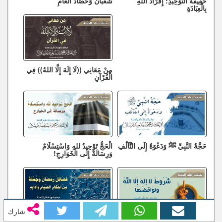
حَقِيقَةُ التَّوْحِيدِ: إِفْرَادُ اللهِ
شَعْبَانُ وَحَصَادُ الْعَامِ
بِالْعِبَادَةِ
مِنْ مَعَانِي ((لَا إِلَهَ إِلَّا اللهُ)) فِي
الْقُرْآنِ
حَجَّةُ النَّبِيِّ ﷺ وَدَعْوَةٌ إِلَى التَّآلُفِ
الْحَجُّ تَوْحِيدٌ للهِ وَاسْتِسْلَامٌ
وَرِسَالَةٌ إِلَى الْخَوَارِجِ!
شارك