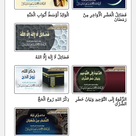
فَضَائِلُ الْعَشْرِ الْأَوَاخِرِ مِنْ
الْوَالِدُ أَوْسَطُ أَبْوَابِ الْجَنَّةِ
رَمَضَانَ
فَضَائِلُ لَا إِلَهَ إِلَّا اللهُ
الدَّعْوَةُ إِلَى التَّوْحِيدِ وَبَيَانُ خَطَرِ
ذِكْرُ اللهِ رُوحُ الْحَجِّ
الشِّرْكِ