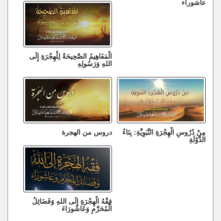
عاشوراء
الْمَفَاهِيمُ الصَّحِيحَةُ لِلْهِجْرَةِ إِلَى
اللهِ وَرَسُولِهِ
مِنْ دُرُوسِ الْهِجْرَةِ النَّبَوِيَّةِ: بِنَاءُ
دروس من الهجرة
الدَّوْلَةِ
فِقْهُ الْهِجْرَةِ إِلَى اللهِ وَفَضَائِلُ
الْمُحَرَّمِ وَعَاشُورَاءَ