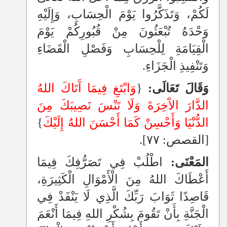
لَكُمْ، وَتَذَكَّرُوا يَوْمَ الْحِسَابِ، وَإِلَيْهِ
وَحْدَهُ تُبْعَثُونَ مِنْ قُبُورِكُمْ يَوْمَ
الْقِيَامَةِ لِلْحِسَابِ وَفَصْلِ الْقَضَاءِ
وَتَنْفِيذِ الْجَزَاءِ.
وَقَالَ تَعَالَى:
{
وَابْتَغِ فِيمَا آَتَاكَ اللهُ
الدَّارَ الآَخِرَةَ وَلَا تَنْسَ نَصِيبَكَ مِنَ
الدُّنْيَا وَأَحْسِنْ كَمَا أَحْسَنَ اللهُ إِلَيْكَ
}
[القصص: ٧٧].
المَعْنَى:
اطْلُبْ فِي تَصَرُّفِكَ فِيمَا
أَعْطَاكَ اللهُ مِنَ الْأَمْوَالِ الْكَثِيرَةِ،
قَاصِدًا ثَوَابَ رَبِّكَ الَّذِي لَا يَنْفَدْ فِي
الْجَنَّةِ بِأَنْ تَقُومَ بِشُكْرِ اللهِ فِيمَا أَنْعَمَ