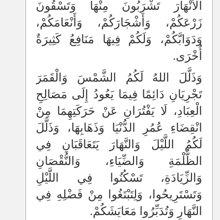
الْأَنْهَارَ تَشْرَبُونَ مِنْهَا وَتَسْقُونَ
زَرْعَكُمْ، وَأَشْجَارَكُمْ، وَأَنْعَامَكُمْ،
وَدَوَابَّكُمْ، وَلَكُمْ فِيهَا مَنَافِعُ كَثِيرَةٌ
أُخْرَى.
وَذَلَّلَ اللهُ لَكُمُ الشَّمْسَ وَالْقَمَرَ
تَجْرِيَانِ دَائِمًا فِيمَا يَعُودُ إِلَى مَصَالِحِ
الْعِبَادِ، لَا يَفْتُرَانِ عَنْ حَرَكَتِهِمَا مِنْ
انْقِضَاءِ عُمُرِ الدُّنْيَا وَذَهَابِهَا، وَذَلَّلَ
لَكُمُ اللَّيْلَ وَالنَّهَارَ يَتَعَاقَبَانِ فِي
الظُّلْمَةِ وَالضِّيَاءِ، وَالنُّقْصَانِ
وَالزِّيَادَةِ، تَسْكُنُوا فِي اللَّيْلِ
وَتَسْتَرِيحُوا، وَلِتَبْتَغُوا مِنْ فَضْلِهِ فِي
النَّهَارِ وَتُدَبِّرُوا مَعَايَشَكُمْ.