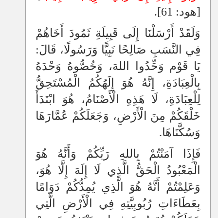
[هود: 61].
وَلَقَدْ أَرْسَلْنَا إِلَى قَبِيلَةِ ثَمُودَ أَخَاهُمْ
فِي النَّسَبِ صَالِحًا نَبِيًّا وَرَسُولًا، قَالَ:
يَا قَوْم وَحِّدُوا اللهَ، وَخُصُّوهُ وَحْدَهُ
بِالْعِبَادَةِ، إِنَّهُ هُوَ إِلَهُكُمُ الْمُسْتَحِقُّ
لِلْعِبَادَةِ، لَا هَذِهِ الْأَصْنَامُ، هُوَ ابْتَدَأَ
خَلْقَكُمْ مِنَ الْأَرْضِ، وَجَعَلَكُمْ عُمَّارَهَا
وَسُكَّنَاهَا.
فَإِذَا آمَنْتُمْ بِاللهِ رَبِّكُمْ وَأَنَّهُ هُوَ
الْمَعْبُودُ الْحَقُّ الَّذِي لَا إِلَهَ إِلَّا هُوَ،
وَعَلِمْتُمْ أَنَّهُ هُوَ الَّذِي يُمِدُّكُمْ دَوَامًا
بِعَطَاءَاتِ رُبُوبِيَّتِهِ فِي الْأَرْضِ الَّتِي