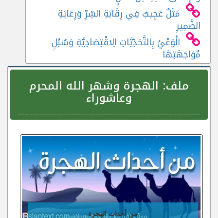
مَثَلٌ عَجِيبٌ فِي رِقَابَةِ السِّرِّ وَرِعَايَةِ
الضَّمِيرِ
الْوَعْيُ بِالتَّحَدِّيَّاتِ الِاقْتِصَادِيَّةِ وَسُبُلِ
مُوَاجَهَتِهَا
ملف:
الهجرة وشهر الله المحرم
وعاشوراء
من أحداث الهجرة