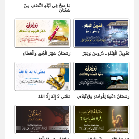
مَا صَحَّ فِي لَيْلَةِ النِّصْفِ مِنْ
شَعْبَانَ
تَحْوِيلُ الْقِبْلَةِ.. دُرُوسٌ وَعِبَرٌ
رَمَضَانُ شَهْرُ الْجُودِ وَالْعَطَاءِ
رَمَضَانُ دَعْوَةٌ لِلْوَحْدَةِ وَالِائْتِلَافِ
مَعْنَى لَا إِلَهَ إِلَّا اللهُ