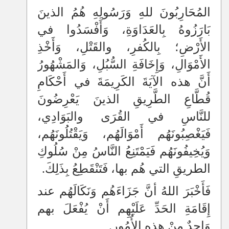
المُحَارِبُونَ للهِ وَرَسُولِهِ هُمُ الذينَ
بَارَزُوهُ بِالعَدَاوَةِ، وَأَفْسَدُوا في
الأَرْضِ؛ بِالكُفرِ، والقَتْلِ، وَأَخْذِ
الأَمْوَالِ، وَإِخَافَةِ السُّبُلِ، وَالمَشْهُورُ
أَنَّ هذه الآيَةَ الكَرِيمَةَ في أَحْكَامِ
قُطَّاعِ الطَّرِيقِ الذينَ يَعْرِضُونَ
للنَّاسِ في القُرَى والبَوَادِي،
فَيَغْصِبُونَهُم أَمْوَالَهُم، وَيَقْتُلُونَهُم،
وَيُخِيفُونَهُم فَيَمْتَنِعُ النَّاسُ مِنْ سُلُوكِ
الطريقِ التي هُم بها، فَتَنْقَطِعُ بِذَلِكَ.
فَأَخْبَرَ اللهُ أنَّ جَزَاءَهُم وَنَكَالَهُم عند
إِقَامَةِ الحَدِّ عَلَيْهِم أَنْ يُفْعَلَ بهم
وَاحِدٌ مِنْ هذه الأُمُورِ.