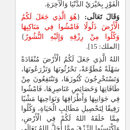
الْفَوْزِ بِخَيْرَيْ الدُّنْيَا وَالْآخِرَةِ.
وَقَالَ تَعَالَى:
{
هُوَ الَّذِي جَعَلَ لَكُمُ
الْأَرْضَ ذَلُولًا فَامْشُوا فِي مَنَاكِبِهَا
وَكُلُوا مِنْ رِزْقِهِ وَإِلَيْهِ النُّشُورُ
}
[الملك: 15].
اللهُ الَّذِي جَعَلَ لَكُمُ الْأَرْضَ مُنْقَادَةً
سَهْلَةً مُطَوَّعَةً، تَحْرُثُونَهَا وَتَزْرَعُونَهَا،
وَتَسْتَخْرِجُونَ كُنُوزَهَا، وَتَنْتَفِعُونَ مِنْ
طَاقَاتِهَا وَخَصَائِصِ عَنَاصِرِهَا، فَامْشُوا
فِي جَوَانِبِهَا وَأَطْرَافِهَا وَنَوَاحِيهَا مَشْيًا
رَفِيقًا لِتَحْصِيلِ مَطَالِبِ الْحَيَاةِ، وَكُلُوا
مِمَّا خَلَقَهُ اللهُ لَكُمْ فِي الْأَرْضِ،
وَاكْتَسِبُوا الرِّزْقَ مِمَّا أَحَلَّ اللهُ تَعَالَى