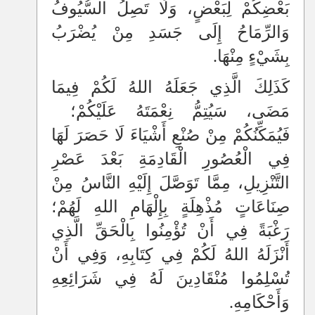
بَعْضِكُمْ لِبَعْضٍ، وَلَا تَصِلُ السُّيُوفُ
وَالرِّمَاحُ إِلَى جَسَدِ مِنْ يُضْرَبُ
بِشَيْءٍ مِنْهَا.
كَذَلِكَ الَّذِي جَعَلَهُ اللهُ لَكُمْ فِيمَا
مَضَى، سَيُتِمُّ نِعْمَتَهُ عَلَيْكُمْ؛
فَيُمَكِّنُكُمْ مِنْ صُنْعِ أَشْيَاءَ لَا حَصَرَ لَهَا
فِي الْعُصُورِ الْقَادِمَةِ بَعْدَ عَصْرِ
التَّنْزِيلِ، مِمَّا تَوَصَّلَ إِلَيْهِ النَّاسُ مِنْ
صِنَاعَاتٍ مُذْهِلَةٍ بِإِلْهَامِ اللهِ لَهُمْ؛
رَغْبَةً فِي أَنْ تُؤْمِنُوا بِالْحَقِّ الَّذِي
أَنْزَلَهُ اللهُ لَكُمْ فِي كِتَابِهِ، وَفِي أَنْ
تُسْلِمُوا مُنْقَادِينَ لَهُ فِي شَرَائِعِهِ
وَأَحْكَامِهِ.