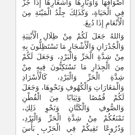
أَصْوَافِهَا وَأَوَبْارِهَا وَأَشْعَارِهَا إِذَا جُزَّ
فِي الْحَيَاةِ، وَكَذَلِكَ جِلْدُ الْمَيْتَةِ مِنَ
الْأَنْعَامِ إِذَا دُبِغَ.
وَاللهُ جَعَلَ لَكُمْ مِنْ ظِلَالِ الْأَبْنِيَةِ
وَالْجُدْرَانِ وَالْأَشْجَارِ مَا تَسْتَظِلُّونَ بِهِ
مِنْ شِدَّةِ الْحَرِّ وَالْبَرْدِ، وَجَعَلَ لَكُمْ
مِنَ الْجِدَارِ مَا تَسْتَكِنُّونَ فِيهِ مِنْ
شِدَّةِ الْحَرِّ وَالْبَرْدِ، كَالْأَسْرَادِ
وَالْمَغَارَاتِ وَالْكُهُوفِ وَنَحْوِهَا، وَجَعَلَ
لَكُمْ قُمُصًا وَثِيَابًا مِنَ الْقُطْنِ
وَالصُّوفِ وَالْكَتَّانِ وَنَحْوِ ذَلِكِ،
تَمْنَعُكُمْ مِنْ شِدَّةِ الْحَرِّ وَالْبَرْدِ،
وَدُرُوعًا تَقِيكُمْ فِي الْحَرْبِ بَأْسَ