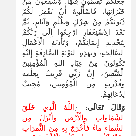
جَعَلَكُمْ تُقِيمُونَ فِيهَا، وَتَنْتَفِعُونَ مِنْ
خَيْرَاتِهَا، فَاسْأَلُوهُ أَنْ يَغْفِرَ لَكُمْ
ذُنُوبَكُمْ مِنْ شِرْكٍ وَظُلْمٍ وَآثَامٍ، ثُمَّ
بَعْدَ الِاسْتِغْفَارِ ارْجِعُوا إِلَى رَبِّكُمْ
بِتَجْدِيدِ إِيمَانِكُمْ، وَتَأْدِيَةِ الْأَعْمَالِ
الصَّالِحَةِ، وَبِهَذِهِ التَّوْبَةِ الصَّادِقَةِ إِلَيْهِ
تَكُونُونَ مِنْ عِبَادِ اللهِ الْمُؤْمِنِينَ
الْمُتَّقِينَ، إِنَّ رَبِّي قَرِيبٌ بِعِلْمِهِ
وَقُدْرَتِهِ مِنَ الْمُؤْمِنِينَ، مُجِيبٌ
لِدُعَائِهِمْ.
وَقَالَ تَعَالَى:
{
اللَّهُ الَّذِي خَلَقَ
السَّمَاوَاتِ وَالْأَرْضَ وَأَنْزَلَ مِنَ
السَّمَاءِ مَاءً فَأَخْرَجَ بِهِ مِنَ الثَّمَرَاتِ