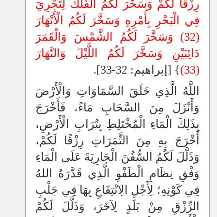
رِزْقًا لَكُمْ وَسَخَّرَ لَكُمُ الْفُلْكَ لِتَجْرِيَ
فِي الْبَحْرِ بِأَمْرِهِ وَسَخَّرَ لَكُمُ الْأَنْهَارَ
(32) وَسَخَّرَ لَكُمُ الشَّمْسَ وَالْقَمَرَ
دَائِبَيْنِ وَسَخَّرَ لَكُمُ اللَّيْلَ وَالنَّهَارَ
(33)
} [إبراهيم: 32-33].
اللَّهُ الَّذِي خَلَقَ السَّمَاوَاتِ وَالْأَرْضَ
وَأَنْزَلَ مِنَ السَّحَابِ مَاءً، فَأَخْرَجَ
بِذَلِكَ الْمَاءِ الْمُخْتَلِطِ بِتُرَابِ الْأَرْضِ،
أَخْرَجَ بِهِ مِنَ الثَّمَرَاتِ رِزْقًا لَكُمْ،
وَذَلَّلَ لَكُمُ السُّفُنَ الْجَارِيَةَ عَلَى الْمَاءِ
وَفْقِ نِظَامِ الْطَفْوِ الَّذِي قَدَّرَهُ اللهُ
فِي كَوْنِهِ؛ لِأَجْلِ الِانْتِفَاعِ بِهَا فِي جَلْبِ
الرِّزْقِ مِنْ بَلَدٍ لِآخَرَ، وَذَلَّلَ لَكُمْ