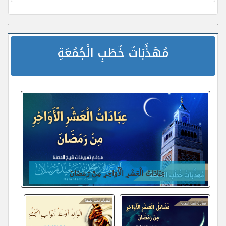
مُهَذَّبَاتُ خُطَبِ الْجُمُعَةِ
عِبَادَاتُ الْعَشْرِ الْأَوَاخِرِ مِنْ رَمَضَانَ