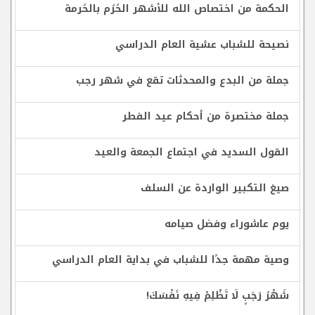
الحكمة من اختصاص الله للأشهر الحُرُم بالحُرمة
نصيحة للشباب عشية العام الدراسي
جملة من البدع والمحدثات تقع في شهر رجب
جملة مختصرة من أحكام عيد الفطر
القول السديد في اجتماع الجمعة والعيد
صيغ التكبير الواردة عن السلف
يوم عاشوراء وفضل صيامه
وصية مهمة جدًا للشباب في بداية العام الدراسي
شَهْرُ رَجَبٍ لَا تَظْلِمْ فِيهِ نَفْسَكَ!