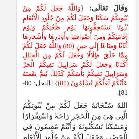
وَقَالَ تَعَالَى:
{
وَاللَّهُ جَعَلَ لَكُمْ مِنْ
بُيُوتِكُمْ سَكَنًا وَجَعَلَ لَكُمْ مِنْ جُلُودِ الْأَنْعَامِ
بُيُوتًا تَسْتَخِفُّونَهَا يَوْمَ ظَعْنِكُمْ وَيَوْمَ
إِقَامَتِكُمْ وَمِنْ أَصْوَافِهَا وَأَوْبَارِهَا وَأَشْعَارِهَا
أَثَاثًا وَمَتَاعًا إِلَى حِينٍ (80) وَاللَّهُ جَعَلَ لَكُمْ
مِمَّا خَلَقَ ظِلَالًا وَجَعَلَ لَكُمْ مِنَ الْجِبَالِ
أَكْنَانًا وَجَعَلَ لَكُمْ سَرَابِيلَ تَقِيكُمُ الْحَرَّ
وَسَرَابِيلَ تَقِيكُمْ بَأْسَكُمْ كَذَلِكَ يُتِمُّ نِعْمَتَهُ
عَلَيْكُمْ لَعَلَّكُمْ تُسْلِمُونَ (81)
} [النحل: 80-
81].
اللهُ سُبْحَانَهُ جَعَلَ لَكُمْ مِنْ بُيُوتِكُمُ
الَّتِي هِيَ مِنَ الْحَجَرِ رَاحَةً وَاسْتِقْرَارًا
وَمَسْكَنًا تَسْكُنُونَهُ وَأَنْتُمْ مُقِيمُونَ فِي
الْحَضَرِ، وَجَعَلَ لَكُمْ مِنْ جُلُودِ الْأَنْعَامِ