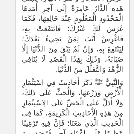
هَذِهِ الدَّارُ عَامِرَةً إِلَى آخِرِ أَمَدِهَا
الْمَحْدُودِ الْمَعْلُومِ عِنْدَ خَالِقِهَا، فَكَمَا
غَرَسَ لَكَ غَيْرُكَ؛ فَانَتَفَعَتْ بِهِ،
فَاغْرِسْ أَنْتَ لِمَنْ يَجِيءُ بَعْدَكَ؛
لِيَنْتَفِعَ بِهِ، وَإِنْ لَمْ يَبْقَ مِنَ الدُّنْيَا إِلَّا
صُبَابَةٌ، وَذَلِكَ بِهَذَا الْقَصْدِ لَا يُنَافِي
الزُّهْدَ وَالتَّقَلُّلَ مِنَ الدُّنْيَا.
وَالنَّبِيُّ ﷺ ذَكَرَ أَحَادِيثَ فِي اسْتِثْمَارِ
الْأَرْضِ وَزَرْعِهَا، وَالْحَثِّ عَلَى ذَلِكَ،
وَلَا أَدَلَّ عَلَى الْحَضِّ عَلَى الِاسْتِثْمَارِ
مِنْ هَذِهِ الْأَحَادِيثِ الْكَرِيمَةِ، كَمَا فِي
الْحَدِيثِ الَّذِي مَعَنَا؛ فَإِنَّ فِيهِ تَرْغِيبًا
عَظِيمًا عَلَى اغْتِنَامِ آخِرِ فُرْصَةٍ مِنَ