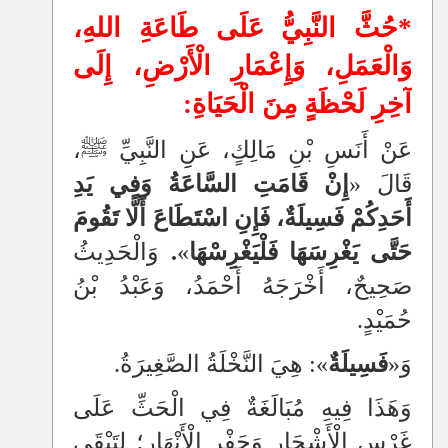
*حُثَّ النَّبِيُّ عَلَى طَاعَةِ اللهِ،
وَالْعَمَلِ، وَإِعْمَارِ الْأَرْضِ، إِلَى
آخِرِ لَحْظَةٍ مِنَ الْحَيَاةِ:
عَنْ أَنَسِ بْنِ مَالِكٍ، عَنِِ النَّبِيِّ ﷺ،
قَالَ
«
إِنْ قَامَتِ السَّاعَةُ وَفِي يَدِ
أَحَدِكُمْ فَسِيلَةٌ، فَإِنِ اسْتَطَاعَ أَلَّا تَقُومَ
حَتَّى يَغْرِسَهَا فَلْيَغْرِسْهَا
»
.
وَالْحَدِيثُ
صَحِيحٌ، أَخْرَجَهُ أَحْمَدُ، وَعَبْدُ بْنُ
حُمَيْدٍ.
وَ«
فَسِيلَةٌ
»: هِيَ النَّخْلَةُ الصَّغِيرَةُ.
وَهَذَا فِيهِ مُبَالَغَةٌ فِي الْحَثِّ عَلَى
غَرْسِ الْأَشْجَارِ وَحَفْرِ الْأَنْهَارِ؛ لِتَبْقَى