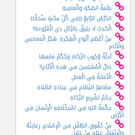
نِعْمَةُ الصِّحَّةِ وَالْعَافِيَةِ
الدَّرْسُ الرَّابِعُ ((فِي كُلِّ مِحْنَةٍ مِنْحَةٌ))
الْكَذِبُ لَا يَلِيقُ بِالرَّجُلِ ذِي الْمُرُوءَةِ!!
مِنْ أَعْظَمِ أَنْوَاعِ الْهِجْرَةِ: هَجْرُ الْمَعَاصِي
وَالْآثَامِ
أَدِلَّةُ وُجُوبِ الزَّكَاةِ وَحُكْمُ مَانِعِهَا
حَالُ الْمُسْلِمِينَ فِي هَذِهِ الْأَيَّامِ!!
الْأَمَانَةُ فِي الْعَمَلِ
مَظَاهِرُ النِّظَامِ فِي عِبَادَةِ الصَّلَاةِ
حِكَمُ تَشْرِيعِ الزَّكَاةِ
حِكْمَةُ اللهِ فِي اسْتِخْلَافِهِ الْإِنْسَانَ فِي
الْأَرْضِ
مِنْ حُقُوقِ الطِّفْلِ فِي الْإِسْلَامِ: رِعَايَتُهُ
وَالْإِنْفَاقُ عَلَيْهِ مِنْ حَلَالٍ