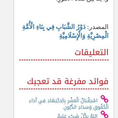
المصدر:
دَوْرُ الشَّبَابِ فِي بِنَاءِ الْأُمَّةِ
الْمِصْرِيَّةِ وَالْإِسْلَامِيَّةِ
التعليقات
فوائد مفرغة قد تعجبك
اسْتِقْبَالُ الْعَشْرِ بِالِاجْتِهَادِ فِي أَدَاءِ
الْحُقُوقِ وَسَدَادِ الدُّيُونِ
اللهُ بِكُلِّ شَيْءٍ عَلِيمٌ