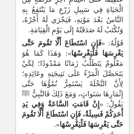
الْحَيَاةِ فِي سَبِيلِ زَرْعِ مَا يَنْتَفِعُ بِهِ
النَّاسُ بَعْدَ مَوْتِهِ، فَيَجْرَي لَهُ أَجْرُهُ،
وَتُكْتَبُ لَهُ صَدَقَتُهُ إِلَى يَوْمِ الْقِيَامَةِ.
قَوْلُهُ: «
فَإِنِ اسْتَطَاعَ أَلَّا تَقُومَ حَتَّى
يَغْرِسَهَا فَلْيَغْرِسْهَا
»: وَهَذَا كَمَا هُوَ
مَعْلُومٌ يَتَطَلَّبُ زَمَانًا مَمْدُودًا؛ لِكَيْ
يَتَحَصَّلَ الْمَرْءُ عَلَى نَتِيجَتِهِ وعَائِدِهِ؛
لِأَنَّ النَّخْلَةَ يَسْتَمِرُّ نُمُوُّهَا حَتَّى
إِثْمَارِهَا سَنَواتٍ، وَمَعَ ذَلِكَ فَالنَّبِيُّ ﷺ
يَقُولُ: «
إِنْ قَامَتِ السَّاعَةُ وَفِي يَدِ
أَحَدِكُمْ فَسِيلَةٌ، فَإِنِ اسْتَطَاعَ أَلَّا تَقُومَ
حَتَّى يَغْرِسَهَا فَلْيَغْرِسْهَا
».