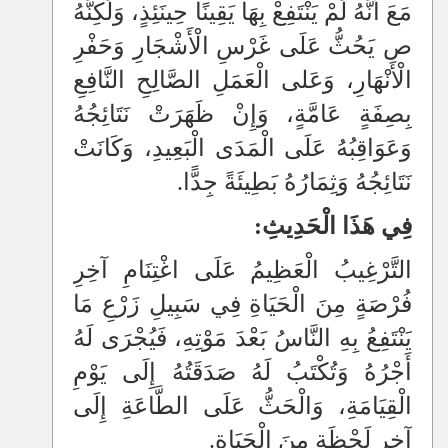
مَعَ أَنَّهُ لَمْ يَنْتَفِعْ بِهَا يَقِينًا حِينَئِذٍ، وَلَكِنَّهُ
ص يَحُثُّ عَلَى غَرْسِ الْأَشْجَارِ وَحَفْرِ
الْأَنْهَارِ، وَعَلى الْعَمَلِ الصَّالِحِ النَّافِعِ
بِصِفَةٍ عَامَّةٍ، وَإِنْ ظَهَرَتْ نَتَائِجُهُ
وَعَوَاقِبُهُ عَلَى الْمَدَى الْبَعِيدِ، وَكَانَتْ
نَتَائِجُهُ وَثِمَارُهُ بَطِيئَةً جِدًّا.
فِي هَذَا الْحَدِيثِ:
التَّرْغِيبُ الْعَظِيمُ عَلَى اغْتِنَامِ آخِرِ
فُرْصَةٍ مِنَ الْحَيَاةِ فِي سَبِيلِ زَرْعِ مَا
يَنْتَفِعُ بِهِ النَّاسُ بَعْدَ مَوْتِهِ، فَيُجْرَى لَهُ
أَجْرُهُ وَتُكْتَبُ لَهُ صَدَقَتُهُ إِلَى يَوْمِ
الْقِيَامَةِ، وَالْحَثُّ عَلَى الطَّاعَةِ إِلَى
آخِرِ لَحْظَةٍ مِنَ الْحَيَاةِ.