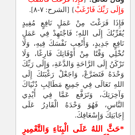
وَإِلَى رَبِّكَ فَارْغَبْ
} [الشرح: ٧-٨].
فَإِذَا فَرَغْتَ مِنْ عَمَلٍ نَافِعٍ مُفِيدٍ
يُقَرِّبُكَ إِلَى اللهِ؛ فَاجْتَهِدْ فِي عَمَلٍ
نَافِعٍ جَدِيدٍ، وَأَتْعِب نَفْسَكَ فِيهِ، وَلَا
تُخْلِي وَقْتًا مِنْ أَوْقَاتِكَ فَارِغًا، وَلَا
تَرْكَنُ إِلَى الرَّاحَةِ وَالدَّعَةِ، وَإِلَى رَبِّكَ
وَحْدَهُ فَتَضَرَّعْ، وَاجَعْلْ رَغْبَتَكَ إِلَى
اللهِ تَعَالَى فِي جَمِيعِ مَطَالِبِ دُنْيَاكَ
وَآخِرَتِكَ، وَتَرَفَّع عَمَّا فِي أَيْدِي
النَّاسِ، فَهُوَ وَحْدَهُ الْقَادِرُ عَلَى
إِجَابَتِكَ وَإِسْعَافِكَ.
*حَثَّ اللهُ عَلَى الْبِنَاءِ وَالتَّعْمِيرِ