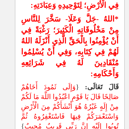
فِي الْأَرْضِ؛ لِتَوْحِيدِهِ وَعِبَادَتِهِ:
*اللهُ -جَلَّ وَعَلَا- سَخَّرَ لِلنَّاسِ
مِنْ مَخْلُوقَاتِهِ الْكَثِيرَ؛
رَغْبَةً فِي
أَنْ يُؤْمِنُوا بِالْحَقِّ الَّذِي أَنْزَلَهُ اللهُ
لَهُمْ فِي كِتَابِهِ، وَفِي أَنْ يُسْلِمُوا
مُنْقَادِينَ لَهُ فِي شَرَائِعِهِ
وَأَحْكَامِهِ:
قَالَ تَعَالَى:
{
وَإِلَى ثَمُودَ أَخَاهُمْ
صَالِحًا قَالَ يَا قَوْمِ اعْبُدُوا اللَّهَ مَا لَكُمْ
مِنْ إِلَهٍ غَيْرُهُ هُوَ أَنْشَأَكُمْ مِنَ الْأَرْضِ
وَاسْتَعْمَرَكُمْ فِيهَا فَاسْتَغْفِرُوهُ ثُمَّ
تُوبُوا إِلَيْهِ إِنَّ رَبِّي قَرِيبٌ مُجِيبٌ
}