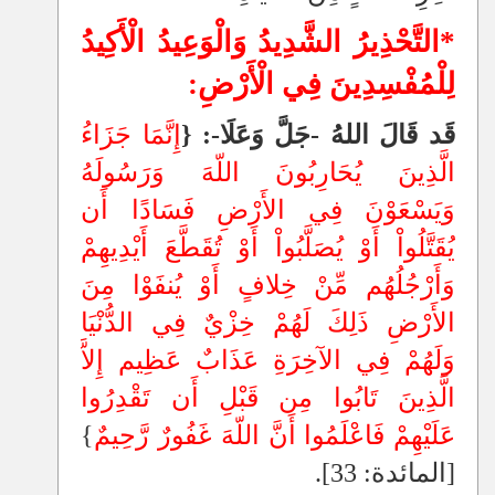
*التَّحْذِيرُ الشَّدِيدُ وَالْوَعِيدُ الْأَكِيدُ
لِلْمُفْسِدِينَ فِي الْأَرْضِ:
قَد قَالَ اللهُ -جَلَّ وَعَلَا-: {
إِنَّمَا جَزَاءُ
الَّذِينَ يُحَارِبُونَ اللّهَ وَرَسُولَهُ
وَيَسْعَوْنَ فِي الأَرْضِ فَسَادًا أَن
يُقَتَّلُواْ أَوْ يُصَلَّبُواْ أَوْ تُقَطَّعَ أَيْدِيهِمْ
وَأَرْجُلُهُم مِّنْ خِلافٍ أَوْ يُنفَوْا مِنَ
الأَرْضِ ذَلِكَ لَهُمْ خِزْيٌ فِي الدُّنْيَا
وَلَهُمْ فِي الآخِرَةِ عَذَابٌ عَظِيم إِلاَّ
الَّذِينَ تَابُوا مِن قَبْلِ أَن تَقْدِرُوا
عَلَيْهِمْ فَاعْلَمُوا أَنَّ اللّهَ غَفُورٌ رَّحِيم
ٌ}
[المائدة: 33].