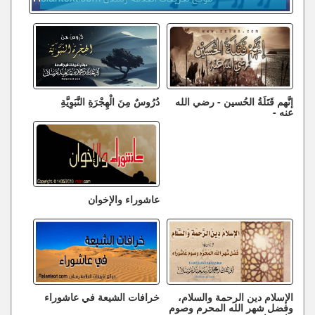
إنَّهم قَتَلَةُ الحُسين - رضي الله
دُرُوسٌ مِنَ الْهِجْرَةِ النَّبَوِيَّةِ
عنه -
عاشوراء والإخوان
الإسلام دين الرحمة والسلام،
خرافات الشيعة في عاشوراء
وفضل شهر الله المحرم وصوم