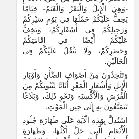
-وَهِيَ الْإِبِلُ وَالْبَقَرُ وَالْغَنَمُ- خِيَامًا
يَخِفُّ عَلَيْكُمْ حَمْلُهَا فِي يَوْمِ سَيْرِكُمْ
وَرَحِيلِكُمْ فِي أَسْفَارِكُمْ، وَتَخِفُّ
عَلَيْكُمْ -أَيْضًا- فِي إِقَامَتِكُمْ
وَحَضَرِكُمْ، وَلَا تَثْقُلُ عَلَيْكُمْ فِي
الْحَالَيْنِ.
وَتَتَّخِذُونَ مِنْ أَصْوَافِ الضَّأْنِ وَأَوْبَارِ
الْإِبِلِ وَأَشْعَارِ الْمَعْزِ أَثَاثًا لِبُيُوتِكُمْ مِنَ
الْفُرُشِ وَالْأَكْسِيَةِ وَنَحْوِ ذَلِكَ، وَبَلَاغًا
تَتَمَتَّعُونَ بِهِ إِلَى حِينِ الْمَوْتِ.
اسْتُدِلَّ بِهَذِهِ الْآيَةِ عَلَى طَهَارَةِ جُلُودِ
الْأَنْعَامِ الَّتِي حَلَّ أَكْلُهَا، وَطَهَارَةِ