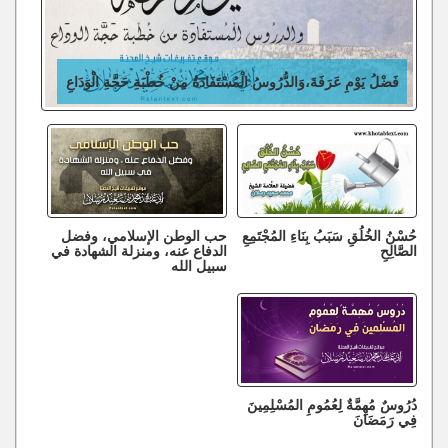
فَضْلُ يَوْمِ عَرَفَةَ،وَالدُّرُوسُ الْمُسْتَفَادَةُ مِنْ خُطْبَةِ حَجَّةِ الْوَدَاعِ
حُسْنُ الخُلُقِ سَبَبُ بِنَاءِ المُجْتَمِعِ
حب الوطن الإسلامي، وفضل
الصَّالِحِ
الدفاع عنه، ومنزلة الشهادة في
سبيل الله
دُرُوسٌ مُهِمَّةٌ لِعُمُومِ المُسْلِمِينَ
فِي رَمَضَانَ