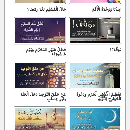
عِيدُنَا وَوَحْدَةُ الْأُمَّةِ
حَالُ الْمُسْلِمِ بَعْدَ رَمَضَانَ
تَوَقَّفْ!
فَضْلُ شَهْرِ المُحَرَّمِ وَيَوْمِ
عَاشُورَاء
تَعْظِيمُ الْأَشْهُرِ الْحُرُمِ وَدَعْوَةُ
مَنْ حَقَّقَ التَّوْحِيدَ دَخَلَ الْجَنَّةَ
الْخَوَارِجِ لِلتَّوْبَةِ
بِغَيْرِ حِسَابٍ