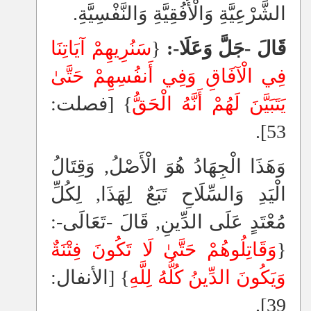
الشَّرْعِيَّةِ وَالْأُفُقِيَّةِ وَالنَّفْسِيَّةِ.
قَالَ -جَلَّ وَعَلَا-:
{
سَنُرِيهِمْ آيَاتِنَا
فِي الْآفَاقِ وَفِي أَنفُسِهِمْ حَتَّىٰ
يَتَبَيَّنَ لَهُمْ أَنَّهُ الْحَقُّ
} [فصلت:
53].
وَهَذَا الْجِهَادُ هُوَ الْأَصْلُ, وَقِتَالُ
الْيَدِ وَالسِّلَاحِ تَبَعٌ لِهَذَا, لِكُلِّ
مُعْتَدٍ عَلَى الدِّينِ, قَالَ -تَعَالَى-:
{
وَقَاتِلُوهُمْ حَتَّىٰ لَا تَكُونَ فِتْنَةٌ
وَيَكُونَ الدِّينُ كُلُّهُ لِلَّهِ
} [الأنفال:
39].