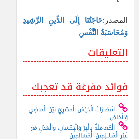
المصدر:
حَاجَتُنَا إِلَى الدِّينِ الرَّشِيدِ
وَمُحَاسَبَةُ النَّفْسِ
التعليقات
فوائد مفرغة قد تعجبك
انْتِصَارَاتُ الْجَيْشِ الْمِصْرِيِّ بَيْنَ الْمَاضِي
وَالْحَاضِ
الْمُعَامَلَةُ بِالْبِرِّ وَالْإِحْسَانِ، وَالْعَدْلِ مَعَ
غَيْرِ الْمُسْلِمِينَ الْمُسَالِمِينَ