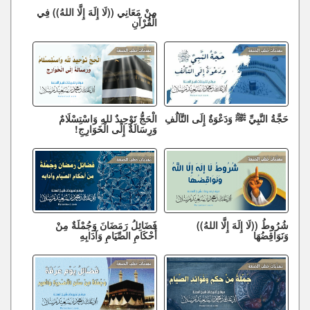
مِنْ مَعَانِي ((لَا إِلَهَ إِلَّا اللهُ)) فِي
الْقُرْآنِ
حَجَّةُ النَّبِيِّ ﷺ وَدَعْوَةٌ إِلَى التَّآلُفِ
الْحَجُّ تَوْحِيدٌ للهِ وَاسْتِسْلَامٌ
وَرِسَالَةٌ إِلَى الْخَوَارِجِ!
شُرُوطُ ((لَا إِلَهَ إِلَّا اللهُ))
فَضَائِلُ رَمَضَانَ وَجُمْلَةٌ مِنْ
وَنَوَاقِضُهَا
أَحْكَامِ الصِّيَامِ وَآدَابِهِ