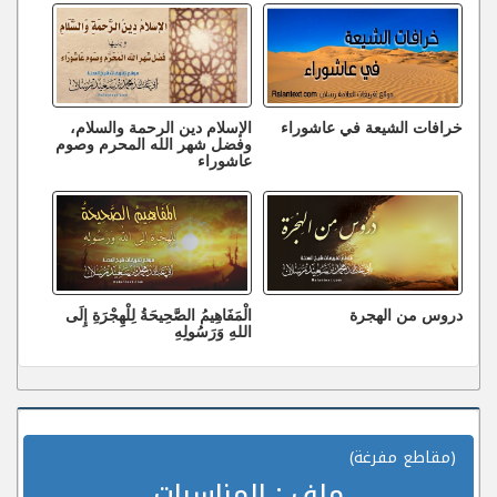
خرافات الشيعة في عاشوراء
الإسلام دين الرحمة والسلام،
وفضل شهر الله المحرم وصوم
عاشوراء
دروس من الهجرة
الْمَفَاهِيمُ الصَّحِيحَةُ لِلْهِجْرَةِ إِلَى
اللهِ وَرَسُولِهِ
(مقاطع مفرغة)
ملف :
المناسبات