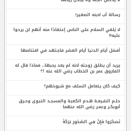
رسالة أب لابنه الصغير!
لا يُلقي السلام على الناس إعتقادًا منه أنهم لن يردوا
عليه!!
أفضل أيام الدنيا أيام العشر فاجتهد في اقتناصها
يريد أن يطلق زوجته لانه لم يعد يحبها،، فماذا قال له
الفاروق عمر بن الخطاب رضي الله عنه ؟؟
كيف كان يتعامل السلف مع شيوخهم؟
حلــم الشيعــة هـدم الكعبـة والمسجـد النبـوى وحـرق
أبوبكـر وعمـر رضى الله عنهما
تَسَحَّرُوا فَإِنَّ فِي السَّحُورِ بَرَكَةً