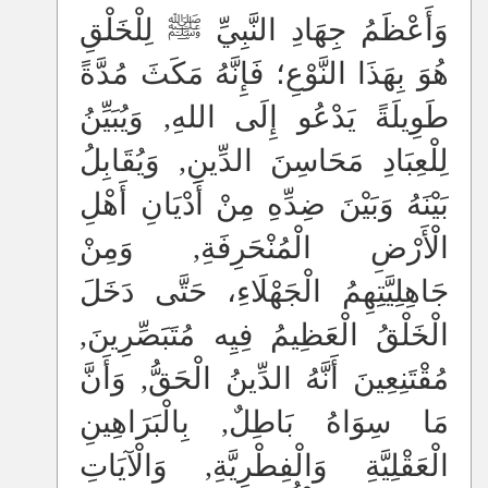
وَأَعْظَمُ جِهَادِ النَّبِيِّ ﷺ لِلْخَلْقِ
هُوَ بِهَذَا النَّوْعِ؛ فَإِنَّهُ مَكَثَ مُدَّةً
طَوِيلَةً يَدْعُو إِلَى اللهِ, وَيُبَيِّنُ
لِلْعِبَادِ مَحَاسِنَ الدِّينِ, وَيُقَابِلُ
بَيْنَهُ وَبَيْنَ ضِدِّهِ مِنْ أَدْيَانِ أَهْلِ
الْأَرْضِ الْمُنْحَرِفَةِ, وَمِنْ
جَاهِلِيَّتِهِمُ الْجَهْلَاءِ، حَتَّى دَخَلَ
الْخَلْقُ الْعَظِيمُ فِيِه مُتَبَصِّرِينَ,
مُقْتَنِعِينَ أَنَّهُ الدِّينُ الْحَقُّ, وَأَنَّ
مَا سِوَاهُ بَاطِلٌ, بِالْبَرَاهِينِ
الْعَقْلِيَّةِ وَالْفِطْرِيَّةِ, وَالْآيَاتِ