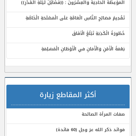
الْمَوْعِظَةُ الْحَادِيَةُ وَالْعِشْرُونَ : ((فَضَائِلُ لَيْلَةِ الْقَدْرِ))
تَقْدِيمُ مَصَالِحِ النَّاسِ الْعَامَّةِ عَلَى الْمَصْلَحَةِ الْخَاصَّةِ
خُطُورَةُ الْكَذِبَةِ تَبْلُغُ الْآفَاقَ
نِعْمَةُ الْأَمْنِ وَالْأَمَانِ في الْأَوْطَانِ الْمُسْلِمَةِ
أكثر المقاطع زيارة
صفات المرأة الصالحة
فوائد ذكر الله عز وجل (60 فائدة)