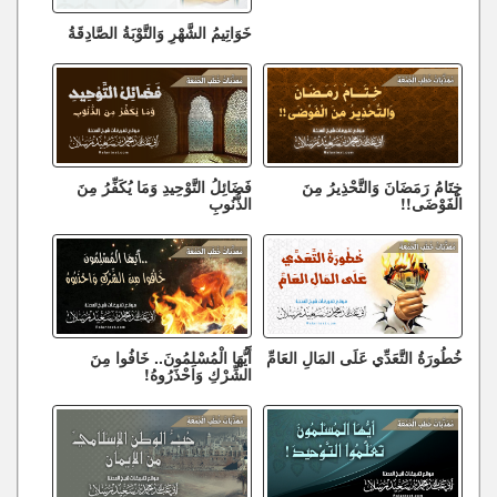
خَوَاتِيمُ الشَّهْرِ وَالتَّوْبَةُ الصَّادِقَةُ
خِتَامُ رَمَضَانَ وَالتَّحْذِيرُ مِنَ
فَضَائِلُ التَّوْحِيدِ وَمَا يُكَفِّرُ مِنَ
الْفَوْضَى!!
الذُّنُوبِ
خُطُورَةُ التَّعَدِّي عَلَى المَالِ العَامِّ
أَيُّهَا الْمُسْلِمُونَ.. خَافُوا مِنَ
الشِّرْكِ وَاحْذَرُوهُ!