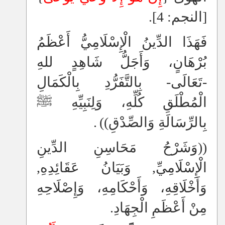
[النجم: 4].
فَهَذَا الدِّينُ الْإِسْلَامِيُّ أَعْظَمُ
بُرْهَانٍ، وَأَجَلُّ شَاهِدٍ للهِ
-تَعَالَى- بِالتَّفَرُّدِ بِالْكَمَالِ
الْمُطْلَقِ كُلِّهِ، وَلِنَبِيِّهِ ﷺ
بِالرِّسَالَةِ وَالصِّدْقِ))
.
((وَشَرْحُ مَحَاسِنِ الدِّينِ
الْإِسْلَامِيِّ, وَبَيَانُ عَقَائِدِهِ,
وَأَخْلَاقِهِ، وَأَحْكَامِهِ، وَإِصْلَاحِهِ
مِنْ أَعْظَمِ الْجِهَادِ.