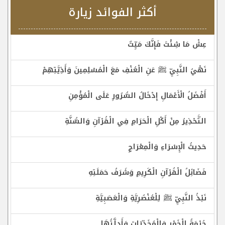
أكثر الفوائد زيارة
عِشْ مَا شِئْتَ فَإِنَّكَ مَيِّتٌ
نَهْيُ النَّبِيِّ ﷺ عَنِ الْعُنْفِ مَعَ الْمُسْلِمِينَ وَأَذِيَّتِهِمْ
أَفْضَلُ الْأَعْمَالِ إِدْخَالُ السُّرُورِ عَلَى الْمُؤْمِنِ
التَّحْذِيرُ مِنْ أَكْلِ الْحَرَامِ فِي الْقُرْآنِ وَالسُّنَّةِ
حَدِيثُ الْإِسْرَاءِ وَالْمِعْرَاجِ
فَضَائِلُ الْقُرْآنِ الْكَرِيمِ وَشَرَفُ حَمَلَتِهِ
نَبْذُ النَّبِيِّ ﷺ لِلْعُنْصُرِيَّةِ وَالْعَصَبِيَّةِ
حُرْمَةُ الْخَمْرِ وَالْمُخَدِّرَاتِ وَأَدِلَّتُهَا