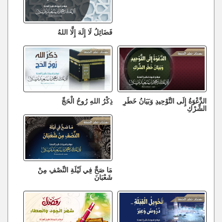
فَضَائِلُ لَا إِلَهَ إِلَّا اللهُ
الدَّعْوَةُ إِلَى التَّوْحِيدِ وَبَيَانُ خَطَرِ
ذِكْرُ اللهِ رُوحُ الْحَجِّ
الشِّرْكِ
مَا صَحَّ فِي لَيْلَةِ النِّصْفِ مِنْ
شَعْبَانَ