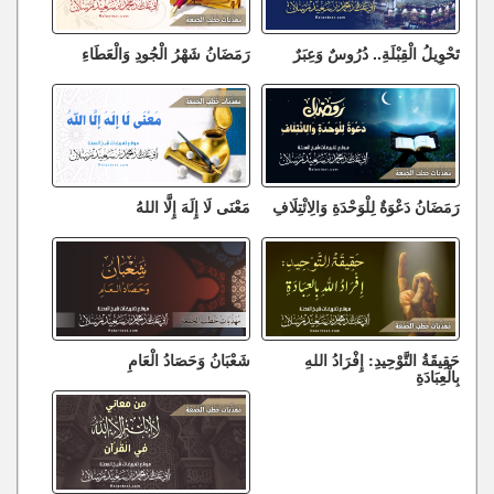
تَحْوِيلُ الْقِبْلَةِ.. دُرُوسٌ وَعِبَرٌ
رَمَضَانُ شَهْرُ الْجُودِ وَالْعَطَاءِ
رَمَضَانُ دَعْوَةٌ لِلْوَحْدَةِ وَالِائْتِلَافِ
مَعْنَى لَا إِلَهَ إِلَّا اللهُ
حَقِيقَةُ التَّوْحِيدِ: إِفْرَادُ اللهِ
شَعْبَانُ وَحَصَادُ الْعَامِ
بِالْعِبَادَةِ