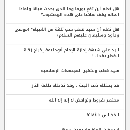
هل تعلم أين تقع بورما وما الذى يحدث فيها ولماذا
العالم يقف ساكتا على هذه الوحشية..؟
هل تعلم أن سيد قطب سب ثلاثة من الأنبياء؟ (موسى
وداود وسليمان عليهم السلام)
الرد على شبهة إجازة الإمام أبوحنيفة إخراج زكاة
الفطر نقدا ..!
سيد قطب وتكفير المجتمعات الإسلامية
قد يدخلك ذنب الجنة ، وقد تدخلك طاعة النار
مختصر شروط ونواقض لا إله إلا الله
المَجَالِسُ بِالأَمَانَة
لا يدخلن الجنة ولا يجدن ريحها