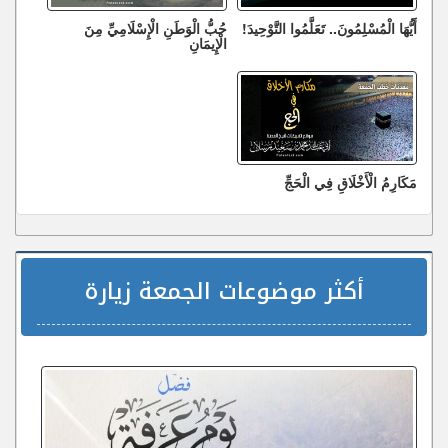
أَيُّهَا الْمُسْلِمُونَ.. تَعَلَّمُوا التَّوْحِيدَ!
حُبُّ الْوَطَنِ الْإِسْلَامِيِّ مِنَ
الْإِيمَانِ
مَكَارِمُ الْأَخْلَاقِ فِي الْحَجِّ
أكثر موضوعات الجمعة زيارة