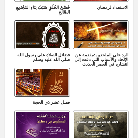
الاستعداد لرمضان
حُسْنُ الخُلُقِ سَبَبُ بِنَاءِ المُجْتَمِعِ
الصَّالِحِ
الرد على الملحدين:مقدمة عن
فضائل الصلاة على رسول الله
الإلحاد والأسباب التي دعت إلى
صلى الله عليه وسلم
انتشاره في العصر الحديث
فضل عشر ذي الحجة