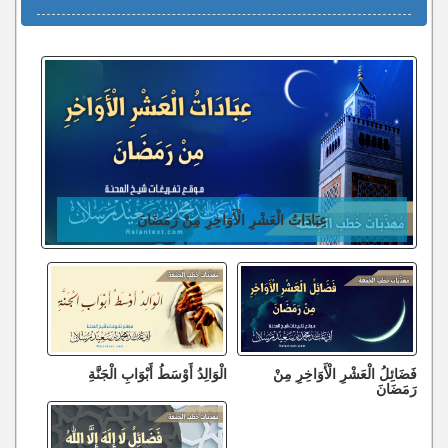
عِبَادَاتُ الْعَشْرِ الْأَوَاخِرِ مِنْ رَمَضَانَ
فَضَائِلُ الْعَشْرِ الْأَوَاخِرِ مِنْ
الْوَالِدُ أَوْسَطُ أَبْوَابِ الْجَنَّةِ
رَمَضَانَ