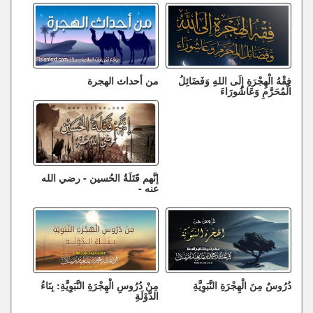
فِقْهُ الْهِجْرَةِ إِلَى اللهِ وَفَضَائِلُ
من أحداث الهجرة
الْمُحَرَّمِ وَعَاشُورَاءَ
إنَّهم قَتَلَةُ الحُسين - رضي الله
عنه -
دُرُوسٌ مِنَ الْهِجْرَةِ النَّبَوِيَّةِ
مِنْ دُرُوسِ الْهِجْرَةِ النَّبَوِيَّةِ: بِنَاءُ
الدَّوْلَةِ