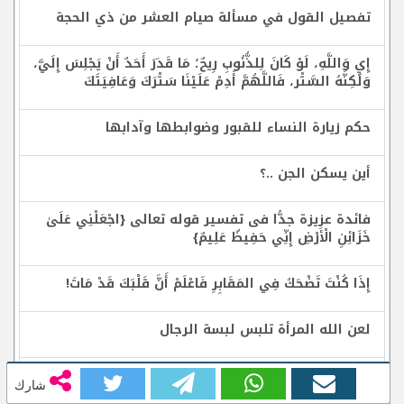
تفصيل القول في مسألة صيام العشر من ذي الحجة
إِيِ وَاللَّهِ، لَوْ كَانَ لِلذُّنُوبِ رِيحٌ؛ مَا قَدَرَ أَحَدٌ أَنْ يَجْلِسَ إِلَيَّ،
وَلَكِنَّهُ السَّتْر، فَاللَّهُمَّ أَدِمْ عَلَيْنَا سَتْرَكَ وَعَافِيَتَكَ
حكم زيارة النساء للقبور وضوابطها وآدابها
أين يسكن الجن ..؟
فائدة عزيزة جدًّا فى تفسير قوله تعالى {اجْعَلْنِي عَلَىٰ
خَزَائِنِ الْأَرْضِ إِنِّي حَفِيظٌ عَلِيمٌ}
إِذَا كُنْتَ تَضْحَكُ فِي المَقَابِرِ فَاعْلَمْ أَنَّ قَلْبَكَ قَدْ مَاتَ!
لعن الله المرأة تلبس لبسة الرجال
زكاة الفطر حكمها وحكمتها وجنسها ومقدارها ووقت
شارك
وجوبها ومكان دفعها