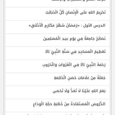
تَحْرِيمُ اللهِ عَلَى الْإِنْسَانِ كُلَّ الْخَبَائِثِ
الدرس الأول : «رَمَضاَنُ شَهْرُ مَكَارِمِ الْأَخْلَاقِ»
نَصَائِحُ جَامِعَةٌ فِي يَوْمِ عِيدِ الْمُسْلِمِينَ
تَعْظِيمُ الْمَسَاجِدِ فِي سُنَّةِ النَّبِيِّ ﷺ
رَحْمَةُ النَّبِيِّ ﷺ فِي الْغَزَوَاتِ وَالْحُرُوبِ
جُمْلَةٌ مِنْ عَلَامَاتِ حُسْنِ الْخَاتِمَةِ
نِعَمُ اللهِ عَلَيْنَا لَا تُعَدُّ وَلَا تُحْصَى
الدُّرُوسُ الْمُسْتَفَادَةُ مِنْ خُطْبَةِ حَجَّةِ الْوَدَاعِ