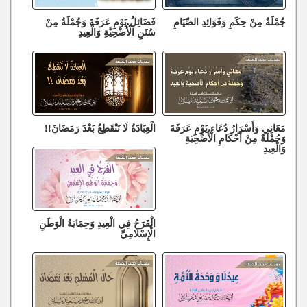
جُمْلَةٌ مِنْ حِكَمِ وَفَوَائِدِ الصِّيَامِ
فَضَائِلُ يَوْمِ عَرَفَةَ وَجُمْلَةٌ مِنْ
سُنَنِ الْأُضْحِيَّةِ وَالْعِيدِ
مَعَانِي وَأَسْرَارُ دُعَاءِ يَوْمِ عَرَفَةَ
الْعِبَادَةُ لَا تَنْقَطِعُ بَعْدَ رَمَضَانَ!!
وَجُمْلَةٌ مِنْ أَحْكَامِ الْأُضْحِيَةِ
وَالْعِيدِ
الْفَرَحُ فِي الْعِيدِ وَحِمَايَةُ الْوَطَنِ
الْإِسْلَامِيِّ