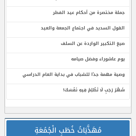
جملة مختصرة من أحكام عيد الفطر
القول السديد في اجتماع الجمعة والعيد
صيغ التكبير الواردة عن السلف
يوم عاشوراء وفضل صيامه
وصية مهمة جدًا للشباب في بداية العام الدراسي
شَهْرُ رَجَبٍ لَا تَظْلِمْ فِيهِ نَفْسَكَ!
مُهَذَّبَاتُ خُطَبِ الْجُمُعَةِ