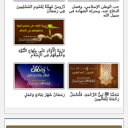
حب الوطن الإسلامي، وفضل
دُرُوسٌ مُهِمَّةٌ لِعُمُومِ المُسْلِمِينَ
الدفاع عنه، ومنزلة الشهادة في
فِي رَمَضَانَ
سبيل الله
تَرْبِيَةُ الْأَوْلَادِ عَلَى مِنْهَاجِ النُّبُوَّة
وَحُقُوقُهُمْ فِي الْإِسْلَامِ
مُحَمَّدٌ ﷺ نَبِيُّ الرَّحْمَةِ، فَلْنَحْمَلْ
رَمَضَانُ شَهْرُ عِبَادَةٍ وَعَمَلٍ
رَحْمَتَهُ لِلْعَالَمِينَ