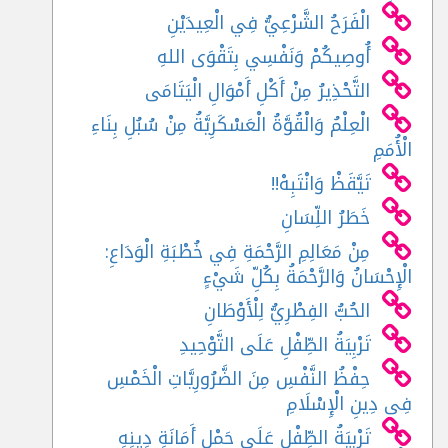
الْفَرَحُ الشَّرْعِيُّ فِي الْعِيدَيْنِ
أُوصِيكُمْ وَنَفْسِي بِتَقْوَى اللهِ
التَّحْذِيرُ مِنْ أَكْلِ أَمْوَالِ الْيَتَامَى
الْعِلْمُ وَالْقُوَّةُ الْعَسْكَرِيَّةُ مِنْ سُبُلِ بِنَاءِ
الْأُمَمِ
تَيَّقَظْ وَانْتَبِهْ!!
خَطَرُ اللِّسَانِ
مِنْ مَعَالِمِ الرَّحْمَةِ فِي خُطْبَةِ الْوَدَاعِ:
الْإِحْسَانُ وَالرَّحْمَةُ بِكُلِّ شَيْءٍ
الحُبُّ الفِطْرِيُّ لِلْأَوْطَانِ
تَرْبِيَةُ الطِّفْلِ عَلَى التَّوْحِيدِ
حِفْظُ النَّفْسِ مِنَ الضَّرُورِيَّاتِ الْخَمْسِ
فِى دِينِ الْإِسْلَامِ
تَرْبِيَةُ الطِّفْلِ عَلَى حَمْلِ أَمَانَةِ دِينِهِ