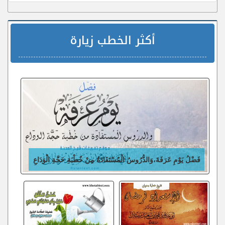
أكثر الخطب زيارة
فَضْلُ يَوْمِ عَرَفَةَ،وَالدُّرُوسُ الْمُسْتَفَادَةُ مِنْ خُطْبَةِ حَجَّةِ الْوَدَاعِ