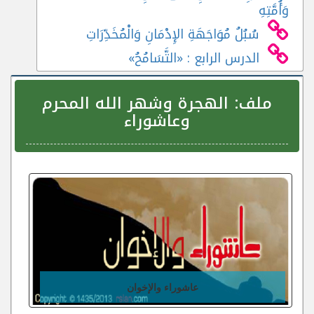
وَأُمَّتِهِ
سُبُلُ مُوَاجَهَةِ الإِدْمَانِ وَالْمُخَدِّرَاتِ
الدرس الرابع : «التَّسَامُحُ»
ملف:
الهجرة وشهر الله المحرم
وعاشوراء
عاشوراء والإخوان