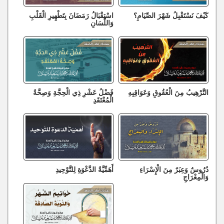
كَيْفَ نَسْتَقْبِلُ شَهْرَ الصِّيَامِ؟
اسْتِقْبَالُ رَمَضَانَ بِتَطْهِيرِ الْقَلْبِ
وَاللِّسَانِ
التَّرْهِيبُ مِنَ الْعُقُوقِ وَعَوَاقِبِهِ
فَضْلُ عَشْرِ ذِي الْحِجَّةِ وَصِحَّةُ
الْمُعْتَقَدِ
دُرُوسٌ وَعِبَرٌ مِنَ الْإِسْرَاءِ
أَهَمِّيَّةُ الدَّعْوَةِ لِلتَّوْحِيدِ
وَالْمِعْرَاجِ