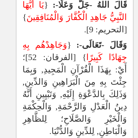
قَالَ اللهُ -جَلَّ وَعَلَا-:
{
يَا أَيُّهَا
النَّبِيُّ جَاهِدِ الْكُفَّارَ وَالْمُنَافِقِينَ
}
[التحريم: 9].
وَقَالَ -تَعَالَى-:
{
وَجَاهِدْهُم بِهِ
جِهَادًا كَبِيرًا
} [الفرقان: 52]؛
أَيْ: بِهَذَا الْقُرْآنِ الْمَجِيدِ, وَبِمَا
جِئْتَ بِهِ مِنَ الْبَرَاهِينِ وَالدِّينِ,
وَذَلِكَ بِالدَّعْوَةِ إِلَيْهِ, وَتَبْيِينِ أَنَّهُ
دِينُ الْعَدْلِ وَالرَّحْمَةِ, وَالْحِكْمَةِ
وَالْخَيْرِ وَالصَّلَاحِ؛ لِلظَّاهِرِ
وَالْبَاطِنِ, لِلدِّينِ وَالدُّنْيَا.