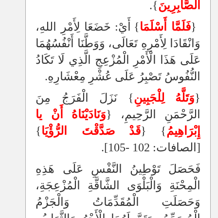
الصَّابِرِينَ
}.
{
فَلَمَّا أَسْلَمَا
} أَيْ: خَضَعَا لِأَمْرِ اللهِ،
وَانْقَادَا لِأَمْرِهِ تَعَالَى، وَوَطَّنَا أَنْفُسُهُمَا
عَلَى هَذَا الْأَمْرِ الْمُزْعِجِ الَّذِي لَا تَكَادُ
النُّفُوسُ تَصْبِرُ عَلَى عُشْرِ مِعْشَارِهِ.
{
وَتَلَّهُ لِلْجَبِينِ
} نَزَلَ الْفَرَجُ مِنَ
الرَّحْمَنِ الرَّحِيمِ، {
وَنَادَيْنَاهُ أَنْ يا
إِبْرَاهِيمُ
} {
قَدْ صَدَّقْتَ الرُّؤْيَا
}
[الصافات: 102 -105].
فَحَصَلَ تَوْطِينُ النَّفْسِ عَلَى هَذِهِ
الْمِحْنَةِ وَالْبَلْوَى الشَّاقَّةِ الْمُزْعِجَةِ،
وَحَصَلَتِ الْمُقَدِّمَاتُ وَالْجَزْمُ