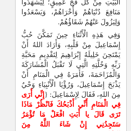
الْبَيْتِ مِنْ كُلِّ فَجٍّ عَمِيقٍ؛ لِيَشْهَدُوا
مَنَافِعَ دُنْيَاهُمْ وَأُخْرَاهُمْ، وَيَسْعَدُوا
وَلِيَزُولَ عَنْهُمْ شَقَاؤُهُمْ.
وَفِي هَذِهِ الْأَثْنَاءِ حِينَ تَمَكَّنَ حُبُّ
إِسْمَاعِيلَ مِنْ قَلْبِهِ، وَأَرَادَ اللهُ أَنْ
يَمْتَحِنَ خَلِيلَهُ إِبْرَاهِيمَ لِتَقْدِيمِ مَحَبَّةِ
رَبِّهِ وَخُلَّتِهِ الَّتِي لَا تَقْبَلُ الْمُشَارَكَةَ
وَالْمُزَاحَمَةَ، فَأَمَرَهُ فِي الْمَنَامِ أَنْ
يَذْبَحَ إِسْمَاعِيلَ، وَرُؤْيَا الْأَنْبِيَاءِ وَحْيٌ
مِنَ اللهِ، فَقَالَ لِإِسْمَاعِيلَ: {
إِنِّي أَرَى
فِي الْمَنَامِ أَنِّي أَذْبَحُكَ فَانْظُرْ مَاذَا
تَرَى قَالَ يا أَبَتِ افْعَلْ مَا تُؤْمَرُ
سَتَجِدُنِي إِنْ شَاءَ اللَّهُ مِنَ