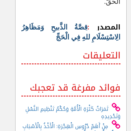
الْحَقُّ.
المصدر
:
قِصَّةُ الذَّبِيحِ وَمَظَاهِرُ
الِاسْتِسْلَامِ للهِ فِي الْحَجِّ
التعليقات
فوائد مفرغة قد تعجبك
ثَمَرَاتُ كَثْرَةِ الْأُمَّةِ وَحُكْمُ تَنْظِيمِ النَّسْلِ
وَتَحْدِيدِهِ
مِنْ أَهَمِّ دُرُوسِ الْهِجْرَةِ: الْأَخْذُ بِالْأَسْبَابِ