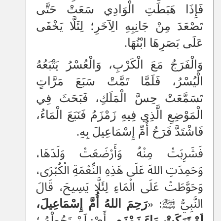
فَإِذَا هَبَطَتِ الْوَادِي سَعَتْ حَتَّى
تَصْعَدَ مِنْ جَانِبِهِ الِآخَرِ؛ لِئَلَّا يَخْفَى
عَلَى بَصَرِهَا ابْنُهَا.
وَالْفَرَجُ مَعَ الْكَرْبِ، وَالْعُسْرُ يَتْبَعُهُ
الْيُسْرُ، فَلَمَّا تَمَّتْ سَبَعَ مَرَّاتٍ
تَسَمَّعَتْ حِسَّ الْمَلَكِ، فَبَحَثَ فِي
الْمَوْضِعِ الَّذِي فِيهِ زَمْزَمُ فَنَبَعَ الْمَاءُ،
فَاشْتَدَّ فَرَحُ أُمِّ إِسْمَاعِيلَ بِهِ.
فَشَرِبَتْ مِنْهُ وَأَرْضَعَتْ وَلَدَهَا،
وَحَمِدَتِ اللهَ عَلَى هَذِهِ النِّعْمَةِ الْكُبْرَى،
وَحَوَّطَتْ عَلَى الْمَاءِ لِئَلَّا يَسِيحَ، قَالَ
النَّبِيُّ ﷺ: «
رَحِمَ اللهُ
أُمَّ إِسْمَاعِيلَ،
لَوْ تَرَكَتْ مَاءَ زَمْزَمٍ
-أَيْ: لَمْ تَحُطْهُ-؛