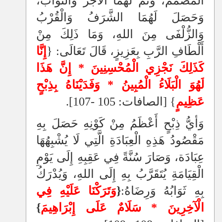
الْمُصَمِّمُ، وَتَمَّ لَهُمَا الْأَجْرُ وَالثَّوَابُ،
وَحَصَلَ لَهُمَا الشَّرَفُ وَالْقُرْبُ
وَالزُّلْفَى مِنَ اللهِ، وَمَا ذَلِكَ مِنْ
أَلْطَافِ الرَّبِ بِعَزِيزٍ، قَالَ تَعَالَى: {
إِنَّا
كَذَلِكَ نَجْزِي الْمُحْسِنِينَ * إِنَّ هَذَا
لَهُوَ الْبَلَاءُ الْمُبِينُ * وَفَدَيْنَاهُ بِذِبْحٍ
عَظِيمٍ
} [الصافات: 105 -107].
وَأيُّ ذِبْحٍ أَعْظَمُ مِنْ كَوْنِهِ حَصَلَ بِهِ
مَقْصُودُ هَذِهِ الْعِبَادَةِ الَّتِي لَا يُشْبِهُهَا
عِبَادَة، وَصَارَ سُنَّةً فِي عَقِبِهِ إِلَى يَوْمِ
الْقِيَامَةِ يُتَقَرَّبُ بِهِ إِلَى اللهِ، وَيُدْرَكُ
بِهِ ثَوَابُهُ وَرِضَاهُ:
{
وَتَرَكْنَا عَلَيْهِ فِي
الْآخِرِينَ *
سَلَامٌ عَلَى إِبْرَاهِيمَ
}