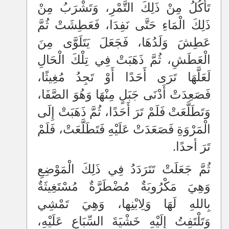
تَأْكُلُ مِنْ ذَلِكَ التَّمْرِ، وَتَشْرَبُ مِنْ
ذَلِكَ الْمَاءِ حَتَّى نَفِدَا، فَعَطِشَتْ ثُمَّ
عَطِشَ وَلَدُهَا، فَجَعَلَ يَتَلَوَّى مِنَ
الْعَطَشِ، ثُمَّ ذَهَبَتْ فِي تِلْكَ الْحَالِ
لَعَلَّهَا تَرَى أَحَدًا أَوْ تَجِدُ مُغِيثًا،
فَصَعِدَتْ أَدْنَى جَبَلٍ مِنْهَا وَهُوَ الصَّفَا،
وَتَطَلَّعَتْ فَلَمْ تَرَ أَحَدًا، ثُمَّ ذَهَبَتْ إِلَى
الْمَرْوَةِ فَصَعَدَتْ عَلَيْهِ فَتَطَلَّعَتْ، فَلَمْ
تَرَ أحدًا.
ثُمَّ جَعَلَتْ تَتَرَدَدُ فِي ذَلِكَ الْمَوْضِعِ
وَهِيَ مَكْرُوبَةٌ مُضْطَرَّةٌ مُسْتَغِيثَةٌ
بِاللهِ لَهَا وَلِابْنِها، وَهِيَ تَمْشِي
وَتَلْتَفِتُ إِلَيْهِ خَشْيَةَ السِّبَاعِ عَلَيْهِ،