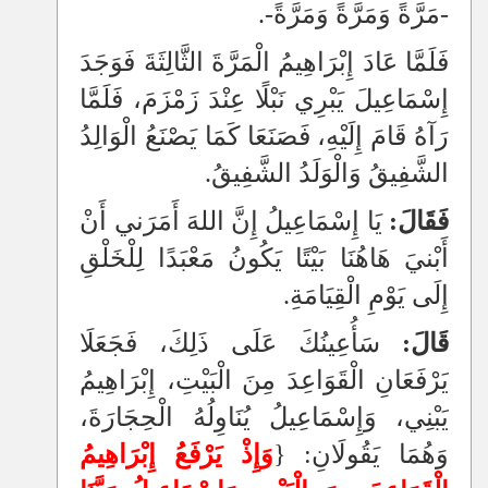
-مَرَّةً وَمَرَّةً وَمَرَّةً-.
فَلَمَّا عَادَ إِبْرَاهِيمُ الْمَرَّةَ الثَّالِثَةَ فَوَجَدَ
إِسْمَاعِيلَ يَبْرِي نَبْلًا عِنْدَ زَمْزَمَ، فَلَمَّا
رَآهُ قَامَ إِلَيْهِ، فَصَنَعَا كَمَا يَصْنَعُ الْوَالِدُ
الشَّفِيقُ وَالْوَلَدُ الشَّفِيقُ.
فَقَالَ:
يَا إِسْمَاعِيلُ إِنَّ اللهَ أَمَرَني أَنْ
أَبْنيَ هَاهُنَا بَيْتًا يَكُونُ مَعْبَدًا لِلْخَلْقِ
إِلَى يَوْمِ الْقِيَامَةِ.
قَالَ:
سَأُعِينُكَ عَلَى ذَلِكَ، فَجَعَلَا
يَرْفَعَانِ الْقَوَاعِدَ مِنَ الْبَيْتِ، إِبْرَاهِيمُ
يَبْنِي، وَإِسْمَاعِيلُ يُنَاوِلُهُ الْحِجَارَةَ،
وَهُمَا يَقُولَانِ: {
وَإِذْ يَرْفَعُ إِبْرَاهِيمُ