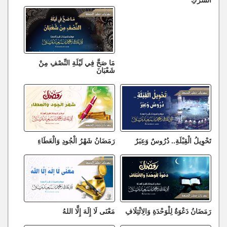
مَا صَحَّ فِي لَيْلَةِ النِّصْفِ مِنْ
شَعْبَانَ
تَحْوِيلُ الْقِبْلَةِ.. دُرُوسٌ وَعِبَرٌ
رَمَضَانُ شَهْرُ الْجُودِ وَالْعَطَاءِ
رَمَضَانُ دَعْوَةٌ لِلْوَحْدَةِ وَالِائْتِلَافِ
مَعْنَى لَا إِلَهَ إِلَّا اللهُ