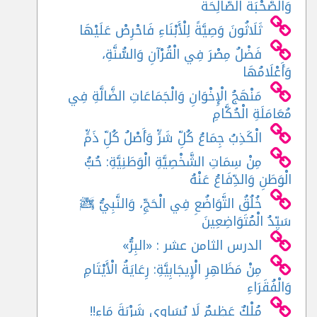
وَالصُّحْبَةُ الصَّالِحَةُ
ثَلَاثُونَ وَصِيَّةً لِلْأَبْنَاءِ فَاحْرِصْ عَلَيْهَا
فَضْلُ مِصْرَ فِي الْقُرْآنِ وَالسُّنَّةِ،
وَأَعْلَامُهَا
مَنْهَجُ الْإِخْوَانِ وَالْجَمَاعَاتِ الضَّالَّةِ فِي
مُعَامَلَةِ الْحُكَّامِ
الْكَذِبُ جِمَاعُ كُلِّ شَرٍّ وَأَصْلُ كُلِّ ذَمٍّ
مِنْ سِمَاتِ الشَّخْصِيَّةِ الْوَطَنِيَّةِ: حُبُّ
الْوَطَنِ وَالدِّفَاعُ عَنْهُ
خُلُقُ التَّوَاضُعِ فِي الْحَجِّ، وَالنَّبِيُّ ﷺ
سَيِّدُ الْمُتَوَاضِعِينَ
الدرس الثامن عشر : «البِرُّ»
مِنْ مَظَاهِرِ الْإِيجَابِيَّةِ: رِعَايَةُ الْأَيْتَامِ
وَالْفُقَرَاءِ
مُلْكٌ عَظِيمٌ لَا يُسَاوِي شَرْبَةَ مَاءٍ!!