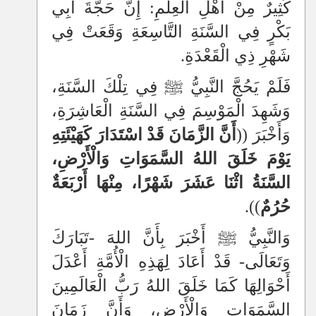
كَثِيرٌ مِنْ أَهْلِ الْعِلْمِ: إِنَّ حَجَّةَ أَبِي
بَكْرٍ فِي السَّنَةِ التَّاسِعَةِ وَقَعَتْ فِي
شَهْرِ ذِي الْقَعْدَةِ.
فَلَمْ يَحُجَّ النَّبِيُّ ﷺ فِي تِلْكَ السَّنَةِ،
وَشَهِدَ الْمَوْسِمَ فِي السَّنَةِ الْعَاشِرَةِ،
وَأَخْبَرَ ((
أَنَّ الزَّمَانَ قَدْ اسْتَدَارَ كَهَيْئَتِهِ
يَوْمَ خَلَقَ اللهُ السَّمَوَاتِ وَالْأَرْضِ،
السَّنَةُ اثْنَا عَشَرَ شَهْرًا، مِنْهَا أَرْبَعَةٌ
حُرُمٌ
)).
وَالنَّبِيُّ ﷺ أَخْبَرَ بِأَنَّ اللهَ -تَبَارَكَ
وَتَعَالَى- قَدْ أَعَادَ لِهَذِهِ الْأُمَّةِ أَعْدَلَ
أَحْوَالِهَا كَمَا خَلَقَ اللهُ رَبُّ الْعَالَمِينَ
السَّمَوَاتِ وَالْأَرْضِ، وَأَنَّ زَمَانَ