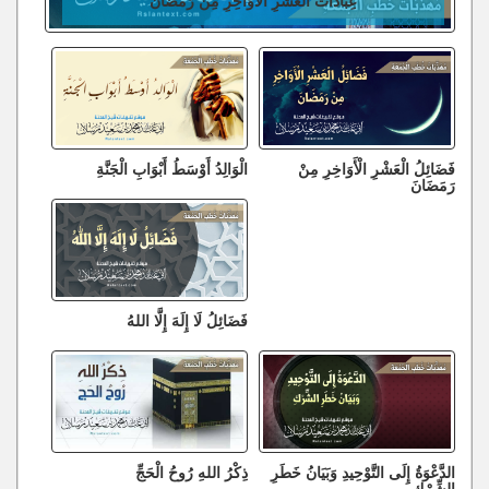
فَضَائِلُ الْعَشْرِ الْأَوَاخِرِ مِنْ
الْوَالِدُ أَوْسَطُ أَبْوَابِ الْجَنَّةِ
رَمَضَانَ
فَضَائِلُ لَا إِلَهَ إِلَّا اللهُ
الدَّعْوَةُ إِلَى التَّوْحِيدِ وَبَيَانُ خَطَرِ
ذِكْرُ اللهِ رُوحُ الْحَجِّ
الشِّرْكِ