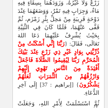
زَرْعٌ وَلَا غَيْرُهُ، وَزَوَدَهُمَا بِسِقَاءٍ فِيهِ
مَاءٌ، وَجِرَابٍ فِيهِ تَمْرٌ، وَوَضَعَهُمَا عِنْدَ
دَوْحَةٍ قَرِيبَةٍ مِنْ مَحِلِّ بِئْرِ زَمْزَم، ثُمَّ
قَفَّى عَنْهُمَا، فَلَمَّا كَانَ فِي الثَّنِيَّةِ
بِحَيْثَ يُشْرِفُ عَلَيْهِمَا دَعَا اللهَ
تَعَالَى، فَقَالَ: {
رَبَّنَا إِنِّي أَسْكَنْتُ مِنْ
ذُرِّيَّتِي بِوَادٍ غَيْرِ ذِي زَرْعٍ عِنْدَ بَيْتِكَ
الْمُحَرَّمِ رَبَّنَا لِيُقِيمُوا الصَّلَاةَ فَاجْعَلْ
أَفْئِدَةً مِنَ النَّاسِ تَهْوِي إِلَيْهِمْ
وَارْزُقْهُمْ مِنَ الثَّمَرَاتِ لَعَلَّهُمْ
يَشْكُرُونَ
} [إبراهيم : 37] إِلَى آخِرِ
الدُّعَاءِ.
ثُمَّ اسْتَسْلَمَتْ لِأَمْرِ اللهِ، وَجَعَلَتْ