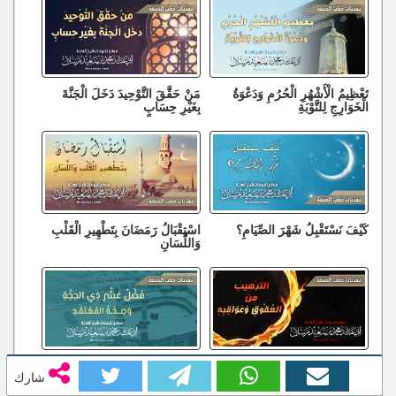
تَعْظِيمُ الْأَشْهُرِ الْحُرُمِ وَدَعْوَةُ
مَنْ حَقَّقَ التَّوْحِيدَ دَخَلَ الْجَنَّةَ
الْخَوَارِجِ لِلتَّوْبَةِ
بِغَيْرِ حِسَابٍ
كَيْفَ نَسْتَقْبِلُ شَهْرَ الصِّيَامِ؟
اسْتِقْبَالُ رَمَضَانَ بِتَطْهِيرِ الْقَلْبِ
وَاللِّسَانِ
التَّرْهِيبُ مِنَ الْعُقُوقِ وَعَوَاقِبِهِ
فَضْلُ عَشْرِ ذِي الْحِجَّةِ وَصِحَّةُ
شارك
الْمُعْتَقَدِ