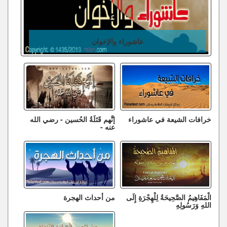
عاشوراء والإخوان
خرافات الشيعة في عاشوراء
إنَّهم قَتَلَةُ الحُسين - رضي الله
عنه -
الْمَفَاهِيمُ الصَّحِيحَةُ لِلْهِجْرَةِ إِلَى
من أحداث الهجرة
اللهِ وَرَسُولِهِ