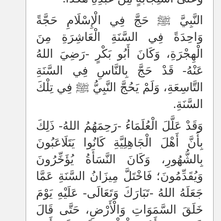
النَّبِيَّ ﷺ حَجَّ فِي الْإِسْلَامِ حَجَّةً
وَاحِدَةً فِي السَّنَةِ الْعَاشِرَةِ مِنَ
الْهِجْرَةِ، وَكَانَ أَبُو بَكْرٍ -رَضِيَ اللهُ
عَنْهُ- قَدْ حَجَّ بِالنَّاسِ فِي السَّنَةِ
التَّاسِعَةِ، وَلَمْ يَحُجَّ النَّبِيُّ ﷺ فِي تِلْكَ
السَّنَةِ.
وَقَدْ عَلَّلَ الْعُلَمَاءُ -رَحِمَهُمُ اللهُ- ذَلِكَ
بِأَنَّ أَهْلَ الْجَاهِلِيَّةِ كَانُوا يَتَلَاعَبُونَ
بِالشُّهُورِ، وَكَانَ النَّسَأَةُ يُؤَخِّرُونَ
وَيُقَدِّمُونَ؛ فَاخْتَلَّ مِيزَانُ السَّنَةِ عَمَّا
جَعَلَهُ اللهُ -تَبَارَكَ وَتَعَالَى- عَلَيْهِ يَوْمَ
خَلَقَ السَّمَوَاتِ وَالْأَرْضِ، حَتَّى قَالَ