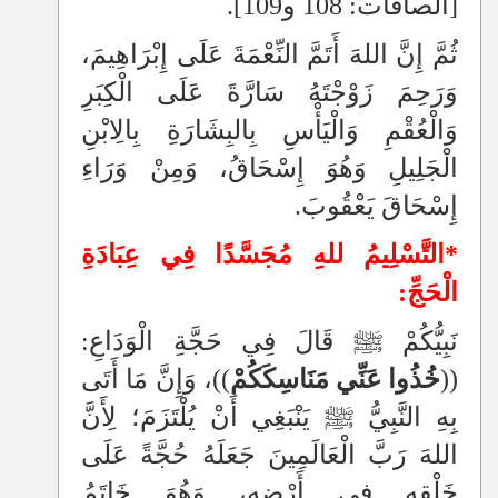
[الصافات: 108 و109].
ثُمَّ إِنَّ اللهَ أَتَمَّ النِّعْمَةَ عَلَى إِبْرَاهِيمَ،
وَرَحِمَ زَوْجْتَهُ سَارَّةَ عَلَى الْكِبَرِ
وَالْعُقْمِ وَالْيَأْسِ بِالبِشَارَةِ بِالِابْنِ
الْجَلِيلِ وَهُوَ إِسْحَاقُ، وَمِنْ وَرَاءِ
إِسْحَاقَ يَعْقُوبَ.
*التَّسْلِيمُ للهِ مُجَسَّدًا فِي عِبَادَةِ
الْحَجِّ:
نَبِيُّكُمْ ﷺ قَالَ فِي حَجَّةِ الْوَدَاعِ:
((
خُذُوا عَنِّي مَنَاسِكَكُمْ
))، وَإِنَّ مَا أَتَى
بِهِ النَّبِيُّ ﷺ يَنْبَغِي أَنْ يُلْتَزَمَ؛ لِأَنَّ
اللهَ رَبَّ الْعَالَمِينَ جَعَلَهُ حُجَّةً عَلَى
خَلْقِهِ فِي أَرْضِهِ، وَهُوَ خَاتَمُ