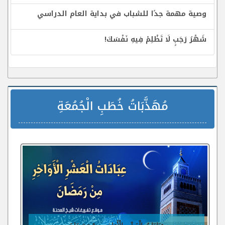
وصية مهمة جدًا للشباب في بداية العام الدراسي
شَهْرُ رَجَبٍ لَا تَظْلِمْ فِيهِ نَفْسَكَ!
مُهَذَّبَاتُ خُطَبِ الْجُمُعَةِ
عِبَادَاتُ الْعَشْرِ الْأَوَاخِرِ مِنْ رَمَضَانَ