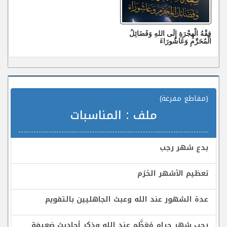
فِقْهُ الْهِجْرَةِ إِلَى اللهِ وَفَضَائِلُ
الْمُحَرَّمِ وَعَاشُورَاءَ
(مقاطع مفرغة)
ملف :
المناسبات
بدع شهر رجب
تعظيم الأشهر الحُرُم
عدة الشهور عند الله وعبث الجاهليين بالتقويم
رجب شهر حرام مُعَظَّم عند الله وذِكر أحاديث ضعيفة