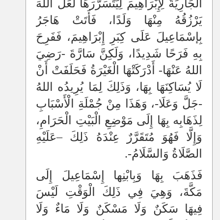
الْجَارِيَةَ لِإِبْرَاهِيمَ لِيَتَسَرَّرَهَا لَعَلَّ اللهَ
يَرْزُقُهُ مِنْهَا وَلَدًا، فَأَتَتْ هَاجَرُ
بِإسْمَاعِيلَ عَلَى كِبَرِ إِبْرَاهِيمَ، فَفَرِحَ
بِهِ فَرَحًا شَدِيدًا، وَلَكِنَّ سَارَّةَ -رَضِيَ
اللهُ عَنْهَا- أَدْرَكَتْهَا الْغَيْرَةُ فَحَلَفَتْ أَنْ
لَا يُسَاكِنَهَا بِهَا، وَذَلِكَ لِمَا يُرِيدُه اللهُ
-جَلَّ وَعَلَا-، وَهَذَا مِنْ جُمْلَةِ الْأَسْبَابِ
لِذَهَابِه بِهَا إِلَى مَوْضِعِ الْبَيْتِ الْحَرَامِ،
وَإِلَّا فَهُوَ مُتَقَرَّرٌ عِنْدَهُ ذَلِكَ
–
عَلَيْهِ
الصَّلَاةُ وَالسَّلَامُ-.
فَذَهَبَ بِهَا وَبِابْنِها إِسْمَاعِيلَ إِلَى
مَكَّةَ، وَهِيَ فِي ذَلِكَ الْوَقْتِ لَيْسَ
فِيهَا سَكَنٌ وَلَا مَسْكَنٌ وَلَا مَاءٌ وَلَا