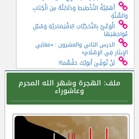
أَهَمِّيَّةُ التَّخْطِيطِ وَدَلَائِلُهُ مِنَ الْكِتَابِ
وَالسُّنَّةِ
الْوَعْيُ بِالتَّحَدِّيَّاتِ الِاقْتِصَادِيَّةِ وَسُبُلِ
مُوَاجَهَتِهَا
الدرس الثاني والعشرون : «مَعَانِي
الإِيثَارِ فِي الإِسْلَامِ»
لَنْ تُوَفِّيَ أَبَوَيْكَ حَقَّهُمَا!!
ملف:
الهجرة وشهر الله المحرم
وعاشوراء