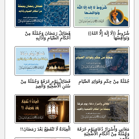
شُرُوطُ ((لَا إِلَهَ إِلَّا اللهُ))
فَضَائِلُ رَمَضَانَ وَجُمْلَةٌ مِنْ
وَنَوَاقِضُهَا
أَحْكَامِ الصِّيَامِ وَآدَابِهِ
جُمْلَةٌ مِنْ حِكَمِ وَفَوَائِدِ الصِّيَامِ
فَضَائِلُ يَوْمِ عَرَفَةَ وَجُمْلَةٌ مِنْ
سُنَنِ الْأُضْحِيَّةِ وَالْعِيدِ
مَعَانِي وَأَسْرَارُ دُعَاءِ يَوْمِ عَرَفَةَ
الْعِبَادَةُ لَا تَنْقَطِعُ بَعْدَ رَمَضَانَ!!
وَجُمْلَةٌ مِنْ أَحْكَامِ الْأُضْحِيَةِ
وَالْعِيدِ