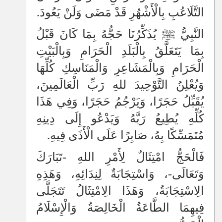
التَّلَاعُبِ بِالْأَشْهُرِ قَدْ مَضَى وَلَنْ يَعُودَ.
النَّبِيُّ ﷺ يُذَكِّرُنَا حَجُّهُ بِمَا كَانَ قَبْلُ
بِمَا يَتَعَلَّقُ بِالْبَلَدِ الْحَرَامِ وَبِالْبَيْتِ
الْحَرَامِ وَبِالْمَشَاعِرِ وَالْمَنَاسِكِ كُلِّهَا
وَيُعْلِنُ التَّوْحِيدَ للهِ رَبِّ الْعَالَمِينَ،
يُقَبِّلُ حَجَرًا، وَيَرْجُمُ حَجَرًا، وَفِي هَذَا
كُلِّهِ يُطِيعُ رَبَّهُ وَيَدْعُو إِلَى دِينِهِ
مُتَمَسِّكًا بِهُ، صَابِرًا عَلَى الْأَذَى فِيهِ.
فَالْحَجُّ امْتِثَالٌ لِأَمْرِ اللهِ -تَبَارَكَ
وَتَعَالَى-، وَاسْتِجَابَةٌ لِنِدَائِهِ، وَهَذِهِ
الِاسْتِجَابَةُ، وَهَذَا الِامْتِثَالُ تَتَجَلَّى
فِيهِمَا الطَّاعَةُ الْخَالِصَةُ وَالْإِسْلَامُ