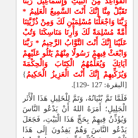
الْقَوَاعِدَ مِنَ الْبَيْتِ وَإِسْمَاعِيلُ رَبَّنَا
تَقَبَّلْ مِنَّا إِنَّكَ أَنْتَ السَّمِيعُ الْعَلِيمُ *
رَبَّنَا وَاجْعَلْنَا مُسْلِمَيْنِ لَكَ وَمِنْ ذُرِّيَّتِنَا
أُمَّةً مُسْلِمَةً لَكَ وَأَرِنَا مَنَاسِكَنَا وَتُبْ
عَلَيْنَا إِنَّكَ أَنْتَ التَّوَّابُ الرَّحِيمُ * رَبَّنَا
وَابْعَثْ فِيهِمْ رَسُولًا مِنْهُمْ يَتْلُو عَلَيْهِمْ
آيَاتِكَ وَيُعَلِّمُهُمُ الْكِتَابَ وَالْحِكْمَةَ
وَيُزَكِّيهِمْ إِنَّكَ أَنْتَ الْعَزِيزُ الْحَكِيمُ
}
[البقرة: 127 -129].
فَلَمَّا تَمَّ بُنْيَانُهُ، وَتَمَّ لِلْخَلِيلِ هَذَا الْأَثَر
الْجَلِيلِ؛ أَمَرَهُ اللهُ أَنْ يَدْعُو النَّاسَ
وَيُؤَذِّنُ فِيهِمْ بِحَجِّ هَذَا الْبَيْتِ، فَجَعَلَ
يَدْعُو النَّاسَ وَهُمْ يَفِدُونَ إِلَى هَذَا