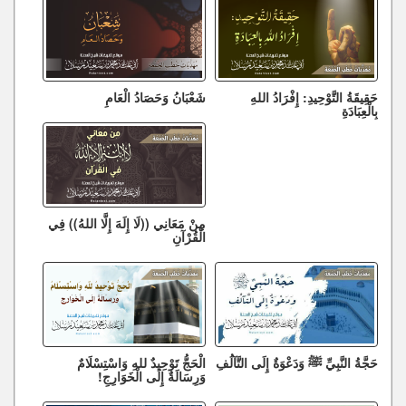
حَقِيقَةُ التَّوْحِيدِ: إِفْرَادُ اللهِ
شَعْبَانُ وَحَصَادُ الْعَامِ
بِالْعِبَادَةِ
مِنْ مَعَانِي ((لَا إِلَهَ إِلَّا اللهُ)) فِي
الْقُرْآنِ
حَجَّةُ النَّبِيِّ ﷺ وَدَعْوَةٌ إِلَى التَّآلُفِ
الْحَجُّ تَوْحِيدٌ للهِ وَاسْتِسْلَامٌ
وَرِسَالَةٌ إِلَى الْخَوَارِجِ!