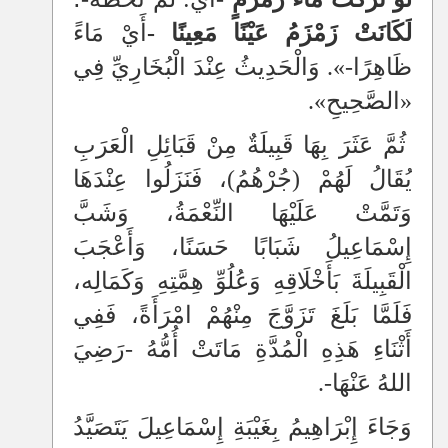
لَكَانَتْ زَمْزَمُ عَيْنًا مَعِينًا -
أَيْ مَاءً
ظَاهِرًا-». وَالْحَدِيثُ عِنْدَ الْبُخَارِيِّ فِي
«الصَّحِيحِ».
ثُمَّ عَثَرَ بِهَا قَبِيلَةٌ مِنْ قَبَائِلِ الْعَرَبِ
يُقَالُ لَهُمْ (جُرْهُمُ)، فَنَزَلُوا عِنْدَهَا
وَتَمَّتْ عَلَيْهَا النِّعْمَةُ، وَشَبَّ
إِسْمَاعِيلُ شَبَابًا حَسَنًا، وَأَعْجَبَ
الْقَبِيلَةَ بَأَخْلَاقِهِ وَعُلُوِّ هِمَّتِهِ وَكَمَالِه،
فَلَمَّا بَلَغَ تَزَوَّجَ مِنْهُمْ امْرَأَةً، فَفِي
أَثْنَاءِ هَذِهِ الْمُدَّةِ مَاتَتْ أُمُّهُ -رَضِيَ
اللهُ عَنْهَا-.
وَجَاءَ إِبْرَاهِيمُ بِغَيْبَةِ إِسْمَاعِيلَ يَتَصَيَّدُ