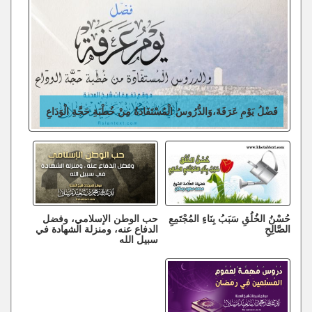
فَضْلُ يَوْمِ عَرَفَةَ،وَالدُّرُوسُ الْمُسْتَفَادَةُ مِنْ خُطْبَةِ حَجَّةِ الْوَدَاعِ
حُسْنُ الخُلُقِ سَبَبُ بِنَاءِ المُجْتَمِعِ
حب الوطن الإسلامي، وفضل
الصَّالِحِ
الدفاع عنه، ومنزلة الشهادة في
سبيل الله