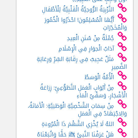
التَّرْبِيَةُ الرُّوحِيَّةُ الْقَلْبِيَّةُ لِلْأَطْفَالِ
أَيُّهَا الْمُسْلِمُونَ! احْذَرُوا الْخُمُورَ
وَالْمُخَدِّرَاتِ
جُمْلَةٌ مِنْ سُنَنِ الْعِيدِ
آدَابُ الْحِوَارِ فِي الْإِسْلَامِ
مَثَلٌ عَجِيبٌ فِي رِقَابَةِ السِّرِّ وَرِعَايَةِ
الضَّمِيرِ
الْأُمَّةُ الْوَسَطُ
مِنْ أَبْوَابِ الْعَمَلِ التَّطَوُّعِيِّ: زِرَاعَةُ
الْأَشْجَارِ، وَسَقْيُ الْمَاءِ
مِنْ سِمَاتِ الشَّخْصِيَّةِ الْوَطَنِيَّةِ: الْأَمَانَةُ،
وَالِاجْتِهَادُ فِي الْعَمَلِ
اللهُ لَا يُخْزِي الشَّهْمَ ذَا الْمُرُوءَةِ
هَلْ عَرَفْنَا النَّبِيَّ ﷺ حَقًّا وَاتَّبَعْنَاهُ