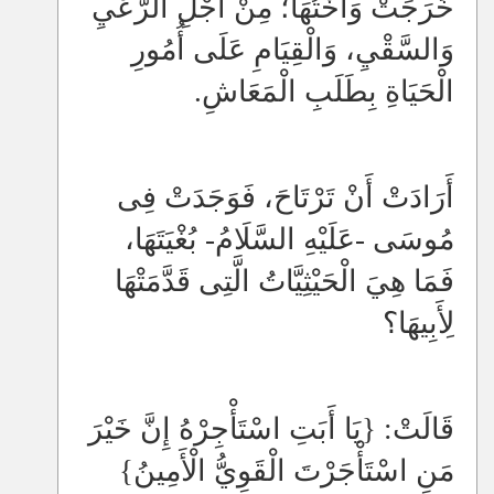
خَرَجَتْ وَأُخْتُهَا؛ مِنْ أَجْلِ الرَّعْيِ
وَالسَّقْيِ، وَالْقِيَامِ عَلَى أُمُورِ
الْحَيَاةِ بِطَلَبِ الْمَعَاشِ.
أَرَادَتْ أَنْ تَرْتَاحَ، فَوَجَدَتْ فِى
مُوسَى -عَلَيْهِ السَّلَامُ- بُغْيَتَهَا،
فَمَا هِيَ الْحَيْثِيَّاتُ الَّتِى قَدَّمَتْهَا
لِأَبِيهَا؟
قَالَتْ: {يَا أَبَتِ اسْتَأْجِرْهُ إِنَّ خَيْرَ
مَنِ اسْتَأْجَرْتَ الْقَوِيُّ الْأَمِينُ}