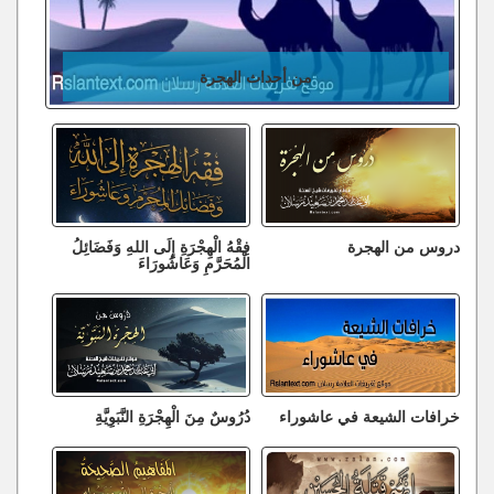
من أحداث الهجرة
دروس من الهجرة
فِقْهُ الْهِجْرَةِ إِلَى اللهِ وَفَضَائِلُ
الْمُحَرَّمِ وَعَاشُورَاءَ
خرافات الشيعة في عاشوراء
دُرُوسٌ مِنَ الْهِجْرَةِ النَّبَوِيَّةِ