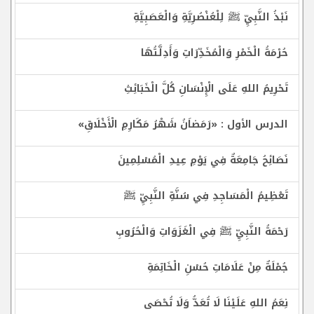
نَبْذُ النَّبِيِّ ﷺ لِلْعُنْصُرِيَّةِ وَالْعَصَبِيَّةِ
حُرْمَةُ الْخَمْرِ وَالْمُخَدِّرَاتِ وَأَدِلَّتُهَا
تَحْرِيمُ اللهِ عَلَى الْإِنْسَانِ كُلَّ الْخَبَائِثِ
الدرس الأول : «رَمَضاَنُ شَهْرُ مَكَارِمِ الْأَخْلَاقِ»
نَصَائِحُ جَامِعَةٌ فِي يَوْمِ عِيدِ الْمُسْلِمِينَ
تَعْظِيمُ الْمَسَاجِدِ فِي سُنَّةِ النَّبِيِّ ﷺ
رَحْمَةُ النَّبِيِّ ﷺ فِي الْغَزَوَاتِ وَالْحُرُوبِ
جُمْلَةٌ مِنْ عَلَامَاتِ حُسْنِ الْخَاتِمَةِ
نِعَمُ اللهِ عَلَيْنَا لَا تُعَدُّ وَلَا تُحْصَى