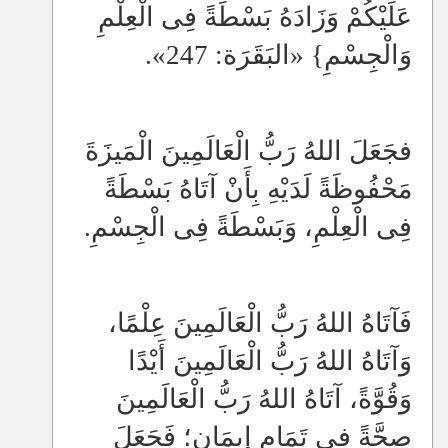
عَلَيْكُمْ وَزَادَهُ بَسْطَةً فِى الْعِلْمِ
وَالْجِسْمِ} «البَقَرَة: 247».
فجَعَلَ اللهُ رَبُّ الْعَالَمِينَ الْمَيزَةَ
مَحْفُوظَةً لَدَيْهِ بِأَنْ آتَاهُ بَسْطَةً
فِى الْعِلْمِ، وَبَسْطَةً فِى الْجِسْمِ.
فَآتَاهُ اللهُ رَبُّ الْعَالَمِينَ عِلْمًا،
وَآتَاهُ اللهُ رَبُّ الْعَالَمِينَ أَيْدًا
وَقُوَّةً، آتَاهُ اللهُ رَبُّ الْعَالَمِينَ
صِحَّةً فِى تَمَامِ إِيمَانٍ؛ فَجَعَلَ