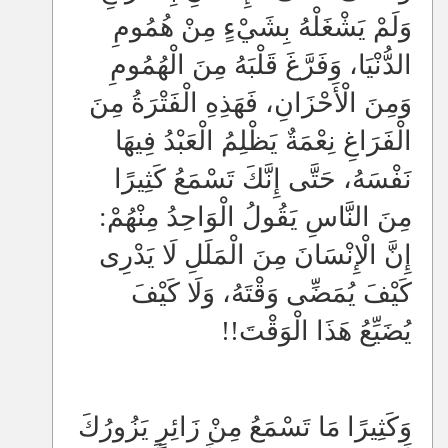
وَلَمْ يَشْغَلْهُ بِشَيْءٍ مِنْ هُمُومِ
الدُّنْيَا، وَفَرَّغَ قَلْبَهُ مِنَ الْهُمُومِ
وَمِنَ الْأَحْزَانِ، فَهَذِهِ الْفَتْرَةُ مِنَ
الْفَرَاغِ نِعْمَةٌ يَظْلِمُ الْعَبْدُ فِيهَا
نَفْسَهُ، حَتَّى إِنَّكَ تَسْمَعُ كَثِيرًا
مِنَ النَّاسِ يَقُولُ الْوَاحِدُ مِنْهُمْ:
إِنَّ الْإِنْسَانَ مِنَ الْمَلَلِ لَا يَدْرِى
كَيْفَ يُمَضِّى وَقْتَهُ، وَلَا كَيْفَ
يُضَيِّعُ هَذَا الْوَقْتَ!!
وَكَثِيرًا مَا تَسْمَعُ مِنْ زَائِرٍ يَزُورُكَ