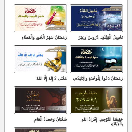
تَحْوِيلُ الْقِبْلَةِ.. دُرُوسٌ وَعِبَرٌ
رَمَضَانُ شَهْرُ الْجُودِ وَالْعَطَاءِ
رَمَضَانُ دَعْوَةٌ لِلْوَحْدَةِ وَالِائْتِلَافِ
مَعْنَى لَا إِلَهَ إِلَّا اللهُ
حَقِيقَةُ التَّوْحِيدِ: إِفْرَادُ اللهِ
شَعْبَانُ وَحَصَادُ الْعَامِ
بِالْعِبَادَةِ