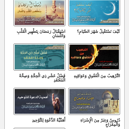
كَيْفَ نَسْتَقْبِلُ شَهْرَ الصِّيَامِ؟
اسْتِقْبَالُ رَمَضَانَ بِتَطْهِيرِ الْقَلْبِ
وَاللِّسَانِ
التَّرْهِيبُ مِنَ الْعُقُوقِ وَعَوَاقِبِهِ
فَضْلُ عَشْرِ ذِي الْحِجَّةِ وَصِحَّةُ
الْمُعْتَقَدِ
دُرُوسٌ وَعِبَرٌ مِنَ الْإِسْرَاءِ
أَهَمِّيَّةُ الدَّعْوَةِ لِلتَّوْحِيدِ
وَالْمِعْرَاجِ