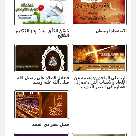
الاستعداد لرمضان
حُسْنُ الخُلُقِ سَبَبُ بِنَاءِ المُجْتَمِعِ
الصَّالِحِ
الرد على الملحدين:مقدمة عن
فضائل الصلاة على رسول الله
الإلحاد والأسباب التي دعت إلى
صلى الله عليه وسلم
انتشاره في العصر الحديث
فضل عشر ذي الحجة