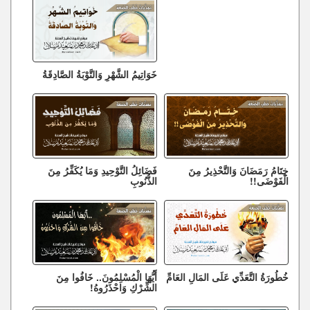
خَوَاتِيمُ الشَّهْرِ وَالتَّوْبَةُ الصَّادِقَةُ
خِتَامُ رَمَضَانَ وَالتَّحْذِيرُ مِنَ
فَضَائِلُ التَّوْحِيدِ وَمَا يُكَفِّرُ مِنَ
الْفَوْضَى!!
الذُّنُوبِ
خُطُورَةُ التَّعَدِّي عَلَى المَالِ العَامِّ
أَيُّهَا الْمُسْلِمُونَ.. خَافُوا مِنَ
الشِّرْكِ وَاحْذَرُوهُ!