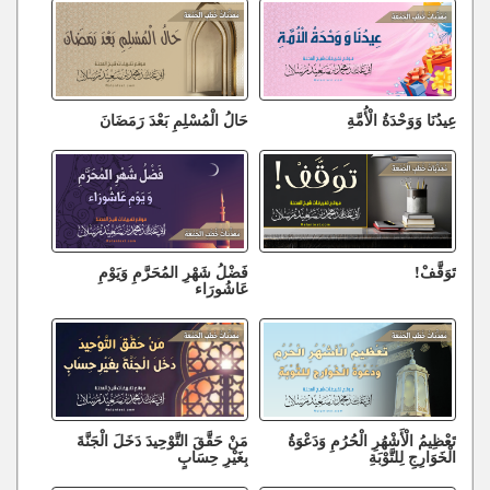
عِيدُنَا وَوَحْدَةُ الْأُمَّةِ
حَالُ الْمُسْلِمِ بَعْدَ رَمَضَانَ
تَوَقَّفْ!
فَضْلُ شَهْرِ المُحَرَّمِ وَيَوْمِ
عَاشُورَاء
تَعْظِيمُ الْأَشْهُرِ الْحُرُمِ وَدَعْوَةُ
مَنْ حَقَّقَ التَّوْحِيدَ دَخَلَ الْجَنَّةَ
الْخَوَارِجِ لِلتَّوْبَةِ
بِغَيْرِ حِسَابٍ