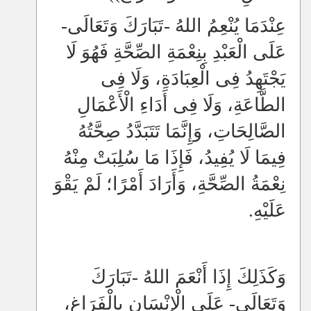
عِنْدَمَا يُنْعِمُ اللهُ -تَبَارَكَ وَتَعَالَى-
عَلَى الْعَبْدِ بِنِعْمَةِ الصِّحَّةِ فَهُوَ لَا
يَجْتَهِدُ فِى الْعِبَادَةِ، وَلَا فِى
الطَّاعَةِ، وَلَا فِى أَدَاءِ الْأَعْمَالِ
الصَّالِحَاتِ، وَإِنَّمَا تَتَبَدَّدُ صِحَّتُهُ
فِيمَا لَا يُفِيدُ، فَإِذَا مَا سُلِبَتْ مِنْهُ
نِعْمَةُ الصِّحَّةِ، وَأَرَادَ أَمْرًا؛ لَمْ يَقْوَ
عَلَيْهِ.
وَكَذَلِكَ إِذَا أَنْعَمَ اللهُ -تَبَارَكَ
وَتَعَالَى- عَلَى الْإِنْسَانِ بِالْفَرَاغِ،