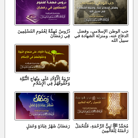
حب الوطن الإسلامي، وفضل
دُرُوسٌ مُهِمَّةٌ لِعُمُومِ المُسْلِمِينَ
الدفاع عنه، ومنزلة الشهادة في
فِي رَمَضَانَ
سبيل الله
تَرْبِيَةُ الْأَوْلَادِ عَلَى مِنْهَاجِ النُّبُوَّة
وَحُقُوقُهُمْ فِي الْإِسْلَامِ
مُحَمَّدٌ ﷺ نَبِيُّ الرَّحْمَةِ، فَلْنَحْمَلْ
رَمَضَانُ شَهْرُ عِبَادَةٍ وَعَمَلٍ
رَحْمَتَهُ لِلْعَالَمِينَ