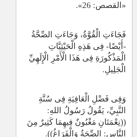
«القصص: 26».
فَجَاءَتِ الْقُوَّةُ، وَجَاءَتِ الصِّحَّةُ
-أَيْضًا- فِى هَذِهِ الْحَيْثِيَّاتِ
الْمَذْكُورَةِ فِى هَذَا الْأَمْرِ الْإِلَهِيِّ
الْجَلِيلِ.
وَفِى فَضْلِ الْعَافِيَةِ فِى سُنَّةِ
النَّبِيِّ، يَقُولُ رَسُولُ اللهِ:
((نِعْمَتَانِ مَغْبُونٌ فِيهِمَا
كَثِيرٌ مِنَ
النَّاسِ: الصِّحَةُ وَالْفَرَاغُ)).