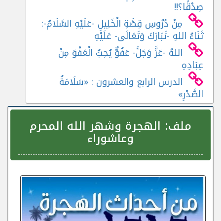
صِدْقًا؟!!
مِنْ دُرُوسِ قِصَّةِ الْخَلِيلِ -عَلَيْهِ السَّلَامُ-:
ثَنَاءُ اللهِ -تَبَارَكَ وَتَعَالَى- عَلَيْهِ
اللهُ -عَزَّ وَجَلَّ- عَفُوٌّ يُحِبُّ الْعَفْوَ مِنْ
عِبَادِهِ
الدرس الرابع والعشرون : «سَلَامَةُ
الصَّدْرِ»
ملف:
الهجرة وشهر الله المحرم
وعاشوراء