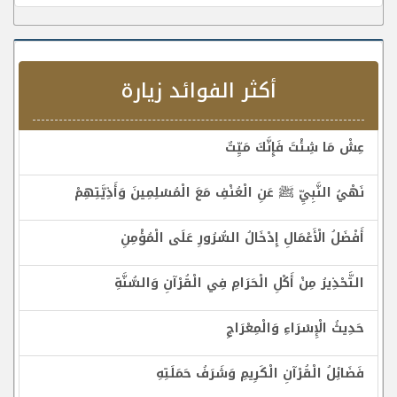
أكثر الفوائد زيارة
عِشْ مَا شِئْتَ فَإِنَّكَ مَيِّتٌ
نَهْيُ النَّبِيِّ ﷺ عَنِ الْعُنْفِ مَعَ الْمُسْلِمِينَ وَأَذِيَّتِهِمْ
أَفْضَلُ الْأَعْمَالِ إِدْخَالُ السُّرُورِ عَلَى الْمُؤْمِنِ
التَّحْذِيرُ مِنْ أَكْلِ الْحَرَامِ فِي الْقُرْآنِ وَالسُّنَّةِ
حَدِيثُ الْإِسْرَاءِ وَالْمِعْرَاجِ
فَضَائِلُ الْقُرْآنِ الْكَرِيمِ وَشَرَفُ حَمَلَتِهِ