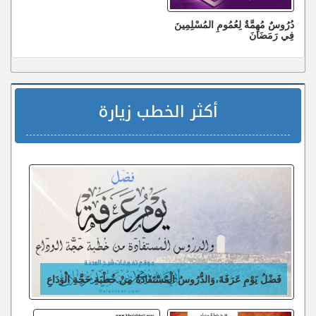
دُرُوسٌ مُهِمَّةٌ لِعُمُومِ المُسْلِمِينَ
فِي رَمَضَانَ
أكثر الخطب زيارة
فَضْلُ يَوْمِ عَرَفَةَ،وَالدُّرُوسُ الْمُسْتَفَادَةُ مِنْ خُطْبَةِ حَجَّةِ الْوَدَاعِ