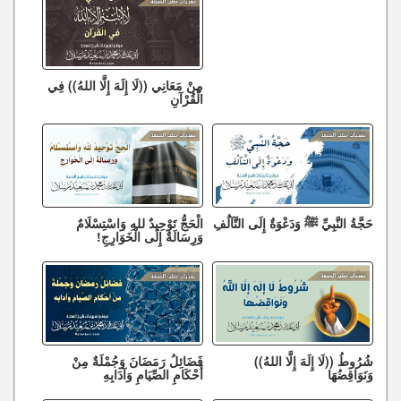
مِنْ مَعَانِي ((لَا إِلَهَ إِلَّا اللهُ)) فِي
الْقُرْآنِ
حَجَّةُ النَّبِيِّ ﷺ وَدَعْوَةٌ إِلَى التَّآلُفِ
الْحَجُّ تَوْحِيدٌ للهِ وَاسْتِسْلَامٌ
وَرِسَالَةٌ إِلَى الْخَوَارِجِ!
شُرُوطُ ((لَا إِلَهَ إِلَّا اللهُ))
فَضَائِلُ رَمَضَانَ وَجُمْلَةٌ مِنْ
وَنَوَاقِضُهَا
أَحْكَامِ الصِّيَامِ وَآدَابِهِ