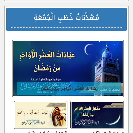
مُهَذَّبَاتُ خُطَبِ الْجُمُعَةِ
عِبَادَاتُ الْعَشْرِ الْأَوَاخِرِ مِنْ رَمَضَانَ