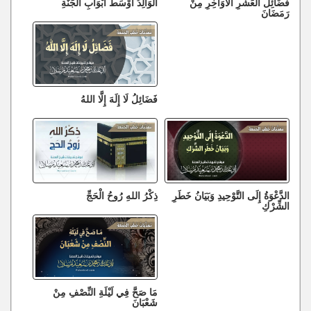
فَضَائِلُ الْعَشْرِ الْأَوَاخِرِ مِنْ
الْوَالِدُ أَوْسَطُ أَبْوَابِ الْجَنَّةِ
رَمَضَانَ
فَضَائِلُ لَا إِلَهَ إِلَّا اللهُ
الدَّعْوَةُ إِلَى التَّوْحِيدِ وَبَيَانُ خَطَرِ
ذِكْرُ اللهِ رُوحُ الْحَجِّ
الشِّرْكِ
مَا صَحَّ فِي لَيْلَةِ النِّصْفِ مِنْ
شَعْبَانَ