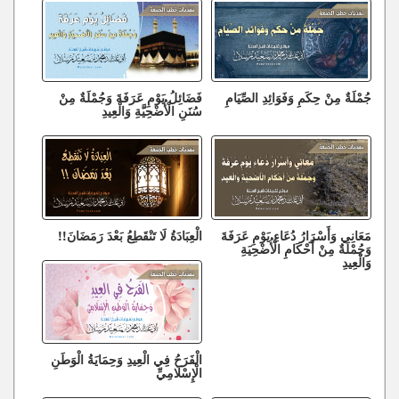
جُمْلَةٌ مِنْ حِكَمِ وَفَوَائِدِ الصِّيَامِ
فَضَائِلُ يَوْمِ عَرَفَةَ وَجُمْلَةٌ مِنْ
سُنَنِ الْأُضْحِيَّةِ وَالْعِيدِ
مَعَانِي وَأَسْرَارُ دُعَاءِ يَوْمِ عَرَفَةَ
الْعِبَادَةُ لَا تَنْقَطِعُ بَعْدَ رَمَضَانَ!!
وَجُمْلَةٌ مِنْ أَحْكَامِ الْأُضْحِيَةِ
وَالْعِيدِ
الْفَرَحُ فِي الْعِيدِ وَحِمَايَةُ الْوَطَنِ
الْإِسْلَامِيِّ