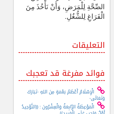
الصِّحَّةِ لِلْمَرَضِ، وَأَنْ نَأْخُذَ مِنَ
الْفَرَاغِ لِلشُّغُلِ.
التعليقات
فوائد مفرغة قد تعجبك
الْإِسْلَامُ أَعْظَمُ نِعْمَةٍ مِنَ اللهِ -تَبَارَكَ
وَتَعَالَى-
الْمَوْعِظَةُ الرَّابِعَةُ وَالْعِشْرُونَ : ((التَّوْحِيدُ
أَوَّلُ وَاجِبٍ عَلَى الْعَبِيدِ))