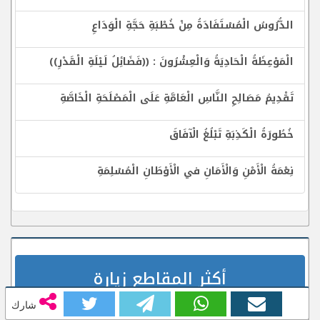
الدُّرُوسُ الْمُسْتَفَادَةُ مِنْ خُطْبَةِ حَجَّةِ الْوَدَاعِ
الْمَوْعِظَةُ الْحَادِيَةُ وَالْعِشْرُونَ : ((فَضَائِلُ لَيْلَةِ الْقَدْرِ))
تَقْدِيمُ مَصَالِحِ النَّاسِ الْعَامَّةِ عَلَى الْمَصْلَحَةِ الْخَاصَّةِ
خُطُورَةُ الْكَذِبَةِ تَبْلُغُ الْآفَاقَ
نِعْمَةُ الْأَمْنِ وَالْأَمَانِ في الْأَوْطَانِ الْمُسْلِمَةِ
أكثر المقاطع زيارة
شارك