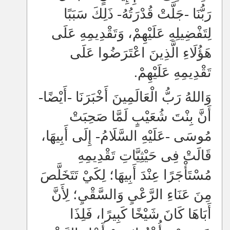
رَبُّنَا -جَلَّتْ قُدْرَتُهُ- ذَلِكَ سَبَبًا
لِتَفْضِيلِهِ عَلَيْهِمْ، وَتَقْدِيمِهِ عَلَى
هَؤُلَاءِ
الَّذِينَ اعْتَرَضُوا عَلَى
تَقْدِيمِهِ عَلَيْهِمْ.
وَاللهُ رَبُّ الْعَالَمِينَ أَخْبَرَنَا -أَيْضًا-
أَنَّ بِنْتَ شُعَيْبٍ لَمَّا صَحِبَتْ
مُوسَى -عَلَيْهِ السَّلَامُ- إِلَى أَبِيهَا،
قَالَتْ فِى حَيْثِيَّاتِ تَقْدِيمِهِ
مُسْتَأْجَرًا عِنْدَ أَبِيهَا؛ لِكَيْ تَتَخَلَّصَ
مِنَ عَنَاءِ الرَّعْيِ وَالسَّقْيِ؛ لِأَنَّ
أَبَاهَا كَانَ شَيْخًا كَبِيرًا، فَلِذَا