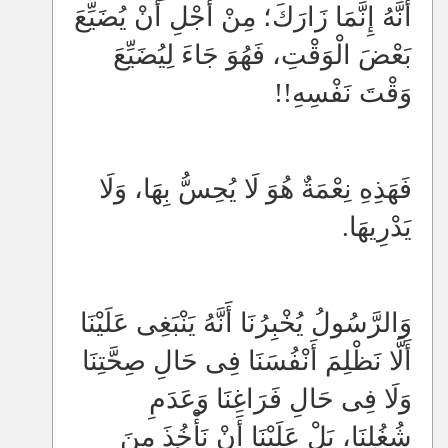
أَنَّهُ إِنَّمَا زَارَكَ؛ مِنْ أَجْلِ أَنْ يُضَيِّعَ
بَعْضَ الْوَقْتِ، فَهُوَ جَاءَ لِيُضَيِّعَ
وَقْتَ نَفْسِهِ!!
فَهَذِهِ نِعْمَةٌ هُوَ لَا يُحِسُّ بِهَا، وَلَا
يَدْرِيهَا.
وَالرَّسُولُ يُخْبِرُنَا أَنَّهُ يَنْبَغِى عَلَيْنَا
أَلَّا نَظْلِمَ أَنْفُسَنَا فِى حَالِ صِحَّتِنَا
وَلَا فِى حَالِ فَرَاغِنَا وَعَدَمِ
شُغُلِنَا، بَلْ عَلَيْنَا أَنْ نَأْخُذَ مِنَ