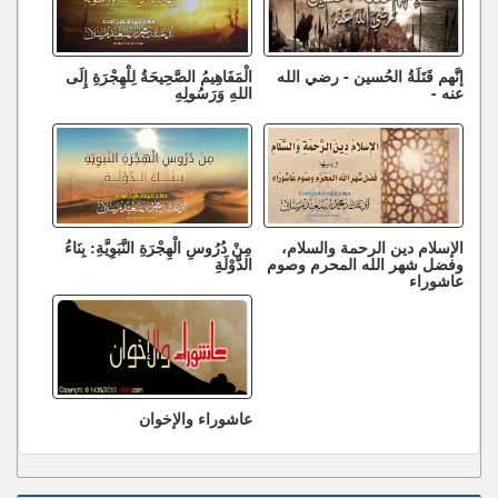
إنَّهم قَتَلَةُ الحُسين - رضي الله
الْمَفَاهِيمُ الصَّحِيحَةُ لِلْهِجْرَةِ إِلَى
عنه -
اللهِ وَرَسُولِهِ
الإسلام دين الرحمة والسلام،
مِنْ دُرُوسِ الْهِجْرَةِ النَّبَوِيَّةِ: بِنَاءُ
وفضل شهر الله المحرم وصوم
الدَّوْلَةِ
عاشوراء
عاشوراء والإخوان