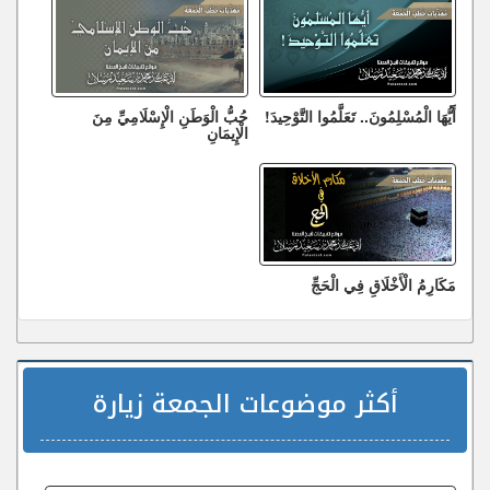
أَيُّهَا الْمُسْلِمُونَ.. تَعَلَّمُوا التَّوْحِيدَ!
حُبُّ الْوَطَنِ الْإِسْلَامِيِّ مِنَ
الْإِيمَانِ
مَكَارِمُ الْأَخْلَاقِ فِي الْحَجِّ
أكثر موضوعات الجمعة زيارة