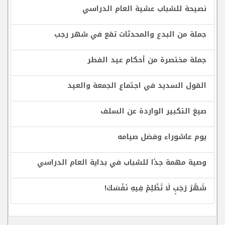
نصيحة للشباب عشية العام الدراسي
جملة من البدع والمحدثات تقع في شهر رجب
جملة مختصرة من أحكام عيد الفطر
القول السديد في اجتماع الجمعة والعيد
صيغ التكبير الواردة عن السلف
يوم عاشوراء وفضل صيامه
وصية مهمة جدًا للشباب في بداية العام الدراسي
شَهْرُ رَجَبٍ لَا تَظْلِمْ فِيهِ نَفْسَكَ!