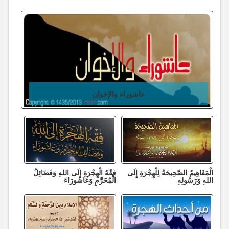
عاشوراء والإخوان
الْمَفَاهِيمُ الصَّحِيحَةُ لِلْهِجْرَةِ إِلَى
فِقْهُ الْهِجْرَةِ إِلَى اللهِ وَفَضَائِلُ
اللهِ وَرَسُولِهِ
الْمُحَرَّمِ وَعَاشُورَاءَ