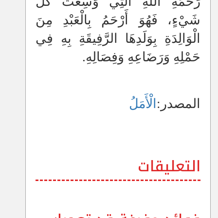
رَحْمَةِ اللهِ الَّتِي وَسِعَتْ كُلَّ
شَيْءٍ، فَهُوَ أَرْحَمُ بِالْعَبْدِ مِنَ
الْوَالِدَةِ بِوَلَدِهَا الرَّفِيقَةِ بِهِ فِي
حَمْلِهِ وَرَضَاعِهِ وَفِصَالِهِ.
المصدر:
الْأَمَلُ
التعليقات