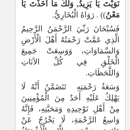
نَوَيْتَ يَا يَزِيدُ, وَلَكَ مَا أَخَذْتَ يَا
مَعْنُ
)) . رَوَاهُ الْبُخَارِيُّ.
فَسُبْحَانَ رَبِّيَ الرَّحْمَنُ الرَّحِيمُ
الَّذِي عَمَّتْ رَحْمَتُهُ أَهْلَ الْأَرْضِ
وَالسَّمَاوَاتِ، وَوَسِعَتْ جَمِيعَ
الْخَلْقِ فِي كُلِّ الآنَاتِ
وَاللَّحَظَاتِ.
وَسَعَةُ رَحْمَتِهِ تَتَضَمَّنُ أَنَّهُ لَا
يَهْلِكُ عَلَيْهِ أَحَدٌ مِنَ الْمُؤْمِنِينَ
مِنْ أَهْلِ تَوْحِيدِهِ وَمَحَبَّتِهِ، فَإِنَّهُ
وَاسِعُ الرَّحْمَةِ، لَا يَخْرُجُ عَنْ