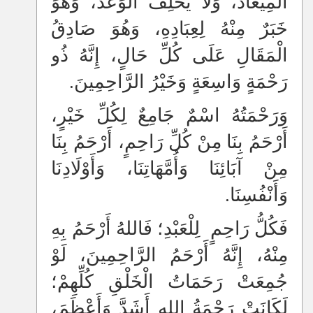
الْمِيعَادَ، وَلَا يُخْلِفُ الْوَعْدَ، وَهُوَ
خَبَرٌ مِنْهُ لِعِبَادِهِ، وَهُوَ صَادِقُ
الْمَقَالِ عَلَى كُلِّ حَالٍ، إِنَّهُ ذُو
رَحْمَةٍ وَاسِعَةٍ وَخَيْرُ الرَّاحِمِينَ.
وَرَحْمَتُهُ اسْمٌ جَامِعٌ لِكُلِّ خَيْرٍ،
أَرْحَمُ بِنَا مِنْ كُلِّ رَاحِمٍ، أَرْحَمُ بِنَا
مِنْ آبَائِنَا وَأُمَّهَاتِنَا، وَأَوْلَادِنَا
وَأَنْفُسِنَا.
فَكُلُّ رَاحِمٍ لِلْعَبْدِ؛ فَاللهُ أَرْحَمُ بِهِ
مِنْهُ، إِنَّهُ أَرْحَمُ الرَّاحِمِينَ، لَوْ
جُمِعَتْ رَحَمَاتُ الْخَلْقِ كُلِّهِمْ؛
لَكَانَتْ رَحْمَةُ اللهِ أَشَدَّ وَأَعْظَمَ،