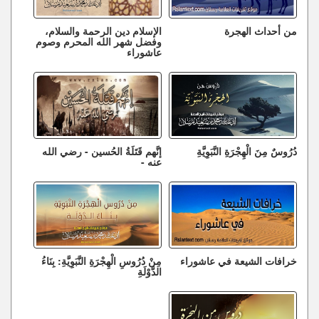
من أحداث الهجرة
الإسلام دين الرحمة والسلام،
وفضل شهر الله المحرم وصوم
عاشوراء
دُرُوسٌ مِنَ الْهِجْرَةِ النَّبَوِيَّةِ
إنَّهم قَتَلَةُ الحُسين - رضي الله
عنه -
خرافات الشيعة في عاشوراء
مِنْ دُرُوسِ الْهِجْرَةِ النَّبَوِيَّةِ: بِنَاءُ
الدَّوْلَةِ