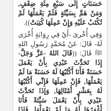
حَسَنَاتٍ إِلَى سَبْعِ مِئَةِ ضِعْفٍ,
وَمَنْ هَمَّ بِسَيِّئَةٍ فَلَمْ يَعْمَلْهَا لَمْ
تُكْتَبْ عَلَيْهِ وَإِنْ عَمِلَهَا كُتِبَتْ
)).
وَفِي أُخْرىَ
-
أَيْ فِي رِوَايَةٍ أُخْرَى
لَهُ- قَالَ: عَنْ مُحَمَّدٍ رَسُولِ اللهِ
ﷺ قَالَ: ((
قَالَ اللهُ -عَزَّ وَجَلَّ-
إِذَا تَحَدَّثَ عَبْدِي بِأَنْ يَعْمَلَ
حَسَنَةً فَأَنَا أَكْتُبُهَا لَهُ حَسَنَةً مَا لَمْ
يَعْمَلْهَا, فَإِنْ عَمِلَهَا فَإِنِّي أَكْتُبُهَا
لَهُ بِعَشْرِ أَمْثَالِهَا, وَإذَا تَحَدَّثَ
عَبْدِي بِأَنْ يَعْمَلَ سَيِّئةً فَأَنَا
أَغْفِرُهَا لَهُ مَا لَمْ يَعْمَلْهَا, فَإِذَا