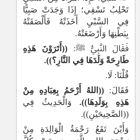
تَحْلِبُ تَسْقِي؛ إِذَا وَجَدَتْ صَبِيًّا
فِي السَّبْيِ أَخَذَتْهُ فَأَلْصَقَتْهُ
بِبَطْنِهَا وَأَرْضَعَتْهُ.
فَقَالَ النَّبِيُّ ﷺ:
((أَتَرَوْنَ هَذِهِ
طَارِحَةً وَلَدَهَا فِي النَّارِ؟)).
قُلْنَا: لَا.
فَقَالَ:
((اللهُ أَرْحَمُ بِعِبَادِهِ مِنْ
هَذِهِ بِوَلَدِهَا)).
وَالْحَدِيثُ فِي
((الصَّحِيحَيْنِ)).
وَأَيْنَ تَقَعُ رَحْمَةُ الْوَالِدَةِ مِنْ