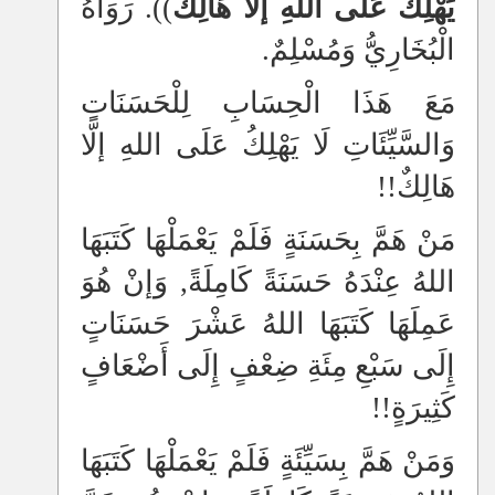
يَهْلِكُ عَلَى اللهِ إلَّا هَالِكٌ
)). رَوَاهُ
الْبُخَارِيُّ وَمُسْلِمٌ.
مَعَ هَذَا الْحِسَابِ لِلْحَسَنَاتِ
وَالسَّيِّئَاتِ لَا يَهْلِكُ عَلَى اللهِ إلَّا
هَالِكٌ!!
مَنْ هَمَّ بِحَسَنَةٍ فَلَمْ يَعْمَلْهَا كَتَبَهَا
اللهُ عِنْدَهُ حَسَنَةً كَامِلَةً, وَإنْ هُوَ
عَمِلَهَا كَتَبَهَا اللهُ عَشْرَ حَسَنَاتٍ
إِلَى سَبْعِ مِئَةِ ضِعْفٍ إِلَى أَضْعَافٍ
كَثِيرَةٍ!!
وَمَنْ هَمَّ بِسَيِّئَةٍ فَلَمْ يَعْمَلْهَا كَتَبَهَا