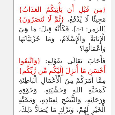
{مِن قَبْلِ أَن يَأْتِيَكُمُ العَذَابُ}
مَجِيئًا لَا يُدْفَعُ،
{ثُمَّ لَا تُنصَرُونَ}
[الزمر: 54]، فَكَأَنَّهُ قِيلَ: مَا هِيَ
الْإِنَابَةُ وَالْإِسْلَامُ، وَمَا جُزْئِيَّاتُهَا
وَأَعْمَالُهَا؟
فَأَجَابَ تَعَالَى بِقَوْلِهِ:
{وَاتَّبِعُوا
أَحْسَنَ مَا أُنزِلَ إِلَيْكُم مِّن رَّبِّكُم}
مِمَّا أَمَرَكُمْ مِنَ الْأَعْمَالِ الْبَاطِنَةِ
كَمَحَبَّةِ اللهِ وَخَشْيَتِهِ، وَخَوْفِهِ
وَرَجَائِهِ، وَالنُّصْحِ لِعِبَادِهِ، وَمَحْبَّةِ
الْخَيْرِ لَهُمْ، وَتَرْكِ مَا يُضَادُّ ذَلِكَ،