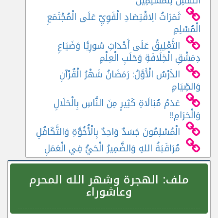
النَّفْسِ لِلْمُسْلِمِينَ
ثَمَرَاتُ الِاقْتِصَادِ الْقَوِيِّ عَلَى الْمُجْتَمَعِ
الْمُسْلِمِ
التَّعْلِيقُ عَلَى أَحْدَاثِ سُورِيَّا وَضَيَاعِ
دِمَشْقِ الْخِلَافَةِ وَحَلَبِ الْعِلْمِ
الدَّرْسُ الْأَوَّلُ: رَمَضَانُ شَهْرُ الْقُرْآنِ
وَالصِّيَامِ
عَدَمُ مُبَالَاةِ كَثِيرٍ مِنَ النَّاسِ بِالْحَلَالِ
وَالْحَرَامِ!!
الْمُسْلِمُونَ جَسَدٌ وَاحِدٌ بِالْأُخُوَّةِ وَالتَّكَافُلِ
مُرَاقَبَةُ اللهِ وَالضَّمِيرُ الْحَيُّ فِي الْعَمَلِ
ملف:
الهجرة وشهر الله المحرم
وعاشوراء