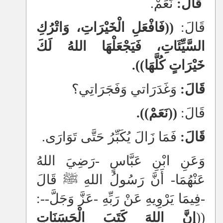
قَالَ:
نَعَمْ.
قَالَ:
((فَافْعَلِ الْخَيْرَاتِ، وَاتْرُكِ
السَّيِّئَاتِ، فَيَجْعَلْهَا اللهُ لَكَ
خَيْرَاتٍ كُلَّهَا)).
قَالَ:
وَغَدَرَاتي وَفَجَرَاتِي؟
قَالَ:
((نَعَمْ)).
قَالَ:
فَمَا زَالَ يُكَبِّرُ حَتَّى تَوَارَى.
وَعَنِ ابْنِ عَبَّاسٍ -رَضِيَ اللهُ
عَنْهُمَا- أَنَّ رَسُولُ اللهِ ﷺ قَالَ
-فِيمَا يَرْوِيهِ عَنْ رَبِّهِ -عَزَّ وَجَلَّ--:
((
إنَّ اللهَ كَتَبَ الْحَسَنَاتِ