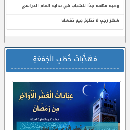
وصية مهمة جدًا للشباب في بداية العام الدراسي
شَهْرُ رَجَبٍ لَا تَظْلِمْ فِيهِ نَفْسَكَ!
مُهَذَّبَاتُ خُطَبِ الْجُمُعَةِ
عِبَادَاتُ الْعَشْرِ الْأَوَاخِرِ مِنْ رَمَضَانَ