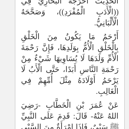
الْحَدِيثُ أَخْرَجَهُ الْبُخَارِيُّ فِي
((الْأَدَبِ الْمُفْرَدِ))، وَصَحَّحَهُ
الْأَلْبَانِيُّ.
أَرْحَمُ مَا يَكُونُ مِنَ الْخَلْقِ
بِالْخَلْقِ الْأُمُّ بِوَلَدِهَا، فَإِنَّ رَحْمَةَ
الْأُمِّ وَلَدَهَا لَا يُسَاوِيهَا شَيْءٌ مِنْ
رَحْمَةِ النَّاسِ أَبَدًا، حَتَّى الْأَبُ لَا
يَرْحَمُ أَوْلَادَهُ مِثْلَ أُمِّهِمْ فِي
الْغَالِبِ.
عَنْ عُمَرَ بْنِ الْخَطَّابِ -رَضِيَ
اللهُ عَنْهُ- قَالَ: قَدِمَ عَلَى النَّبِيِّ
ﷺ سَبْيٌ، فَإِذَا امْرَأَةٌ مِنَ السَّبْيِ