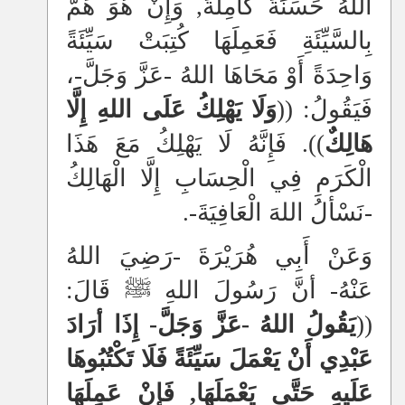
اللهُ حَسَنَةً كَامِلَةً, وَإِنْ هُوَ هَمَّ
بِالسَّيِّئَةِ فَعَمِلَهَا كُتِبَتْ سَيِّئَةً
وَاحِدَةً أَوْ مَحَاهَا اللهُ -عَزَّ وَجَلَّ-،
فَيَقُولُ: ((
وَلَا يَهْلِكُ عَلَى اللهِ إِلَّا
هَالِكٌ
)). فَإِنَّهُ لَا يَهْلِكُ مَعَ هَذَا
الْكَرَمِ فِي الْحِسَابِ إِلَّا الْهَالِكُ
-نَسْألُ اللهَ الْعَافِيَةَ-.
وَعَنْ أ
بِي هُرَيْرَةَ -رَضِيَ اللهُ
عَنْهُ- أنَّ رَسُولَ اللهِ ﷺ قَالَ:
((
يَقُولُ اللهُ -عَزَّ وَجَلَّ- إِذَا أرَادَ
عَبْدِي أَنْ يَعْمَلَ سَيِّئَةً فَلَا تَكْتُبُوهَا
عَلَيهِ حَتَّى يَعْمَلَهَا, فَإنْ عَمِلَهَا