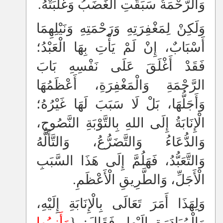
وَالرَّحْمَةُ سَبَقَتِ الْغَضَبُ وَغَلَبَتْهُ.
وَلَكِنْ لِمَغْفِرَتِهِ وَرَحْمَتِهِ وَنَيْلِهِمَا
أَسْبَابٌ، إِنْ لَمْ يَأْتِ بِهَا الْعَبْدُ؛
فَقَدْ أَغْلَقَ عَلَى نَفْسِهِ بَابَ
الرَّحْمَةِ وَالْمَغْفِرَةِ، أَعْظَمُهَا
وَأَجَلُّهَا، بَلْ لَا سَبَبَ لَهَا غَيْرُهُ؛
الْإِنَابَةُ إِلَى اللهِ بِالتَّوْبَةِ النَّصُوحِ،
وَالدُّعَاءُ وَالتَّضَرُّعُ، وَالتَّأَلُّهُ
وَالتَّعَبُّدُ، فَهَلُمَّ إِلَى هَذَا السَّبَبِ
الْأَجَلِّ، وَالطَّرِيقِ الْأَعْظَمِ.
وَلِهَذَا أَمَرَ تَعَالَى بِالْإِنَابَةِ إِلَيْهِ،
وَالْمُبَادَرَةِ إِلَيْهِا، فَقَالَ: {
وَأَنِيبُوا