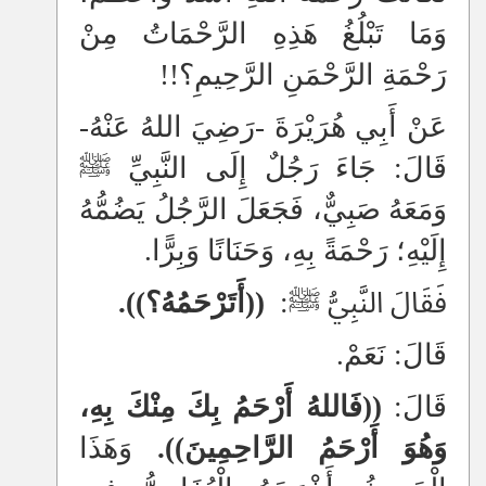
وَمَا تَبْلُغُ هَذِهِ الرَّحْمَاتُ مِنْ
رَحْمَةِ الرَّحْمَنِ الرَّحِيمِ؟!!
عَنْ أَبِي هُرَيْرَةَ -رَضِيَ اللهُ عَنْهُ-
قَالَ: جَاءَ رَجُلٌ إِلَى النَّبِيِّ ﷺ
وَمَعَهُ صَبِيٌّ، فَجَعَلَ الرَّجُلُ يَضُمُّهُ
إِلَيْهِ؛ رَحْمَةً بِهِ، وَحَنَانًا وَبِرًّا.
فَقَالَ النَّبِيُّ ﷺ:
((أَتَرْحَمُهُ؟)).
قَالَ: نَعَمْ.
قَالَ:
((
فَاللهُ أَرْحَمُ بِكَ مِنْكَ بِهِ،
وَهُوَ أَرْحَمُ الرَّاحِمِينَ)).
وَهَذَا