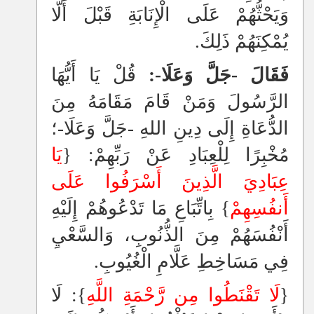
وَيَحْثُّهُمْ عَلَى الْإِنَابَةِ قَبْلَ أَلَّا
يُمْكِنَهُمْ ذَلِكَ.
فَقَالَ -جَلَّ وَعَلَا-:
قُلْ يَا أَيُّهَا
الرَّسُولَ وَمَنْ قَامَ مَقَامَهُ مِنَ
الدُّعَاةِ إِلَى دِينِ اللهِ -جَلَّ وَعَلَا-؛
مُخْبِرًا لِلْعِبَادِ عَنْ رَبِّهِمْ: {
يَا
عِبَادِيَ الَّذِينَ أَسْرَفُوا عَلَى
أَنفُسِهِمْ
}
بِاتِّبَاعِ مَا تَدْعُوهُمْ إِلَيْهِ
أَنْفُسَهُمْ مِنَ الذُّنُوبِ، وَالسَّعْيِ
فِي مَسَاخِطِ عَلَّامِ الْغُيُوبِ.
{
لَا تَقْنَطُوا مِن رَّحْمَةِ اللَّهِ
}: لَا