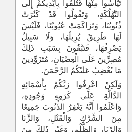
تَيْأَسُوا مِنْهَا فَتُلْقُوا بِأَيْدِيكُمْ إِلَى
التَّهْلُكَةِ، وَتَقُولُوا قَدْ كَثُرَتْ
ذُنُوبُنَا، وَتَرَاكَمَتْ عُيُوبُنَا، فَلَيْسَ
لَهَا طَرِيقٌ يُزِيلُهَا، وَلَا سَبِيلٌ
يَصْرِفُهَا، فَتَبْقُونَ بِسَبَبِ ذَلِكَ
مُصِرِّينَ عَلَى الْعِصْيَانِ، مُتَزَوِّدِينَ
مَا يُغْضِبُ عَلَيْكُمُ الرَّحْمَنَ.
وَلَكِنْ اعْرِفُوا رَبَّكُمْ بِأَسْمَائِهِ
الدَّالَّةِ عَلَى كَرَمِهِ وَجُودِهِ،
وَاعْلَمُوا أَنَّهُ يَغْفِرُ الذُّنُوبَ جَمِيعًا
مِنَ الشِّرْكِ وَالْقَتْلِ، وَالزِّنَا
وَالرِّبَا، وَالظُّلْمِ، وَغَيْرِ ذَلِكَ مِنَ