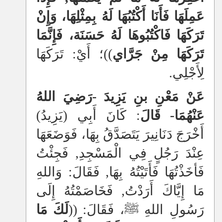
عَمِلَهَا فَأَنَا أَكْتُبُهَا لَهُ بِمِثْلِهَا، وَإِنْ
تَرَكَهَا فَاكْتُبُوهَا لَهُ حَسَنَة، فَإِنَّمَا
تَرَكَهَا مِنْ جَرَّاي
))؛ أَيْ: تَرَكَهَا
لِأَجْلِي.
عَنْ مَعْنِ بنِ يَزِيدَ -رَضِيَ اللهُ
عَنْهُمَا- قَالَ
: كَانَ أَبِي (يَزِيدُ)
أَخْرَجَ دَنَانِيرَ يَتَصَدَّقُ بِهَا، فَوَضَعَهَا
عِنْدَ رَجُلٍ فِي الْمَسْجِدِ, فَجِئْتُ
فَأخَذْتُهَا فَأَتَيْتُهُ بِهَا, فَقَالَ: وَاللهِ
مَا إِيَّاكَ أَرَدْتُ, فَخَاصَمْتُهُ إِلَى
رَسُولِ اللهِ ﷺ، فَقَالَ: ((
لَكَ مَا