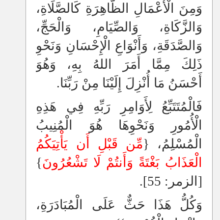
وَمِنَ الْأَعْمَالِ الظَّاهِرَةِ كَالصَّلَاةِ،
وَالزَّكَاةِ، وَالصِّيَامِ، وَالْحَجِّ،
وَالصَّدَقَةِ، وَأَنْوَاعِ الْإِحْسَانِ وَنَحْوِ
ذَلِكَ مِمَّا أَمَرَ اللهُ بِهِ، وَهُوَ
أَحْسَنُ مَا أُنْزِلَ إِلَيْنَا مِنْ رَبِّنَا.
فَالْمُتَتَبِّعُ لِأَوَامِرِ رَبِّهِ فِي هَذِهِ
الْأُمُورِ وَنَحْوِهَا هُوَ الْمُنِيبُ
الْمُسْلِمُ، {
مِّن قَبْلِ أَن يَأْتِيَكُمُ
الْعَذَابُ بَغْتَةً وَأَنتُمْ لَا تَشْعُرُونَ
}
[الزمر: 55].
وَكُلُّ هَذَا حَثٌّ عَلَى الْمُبَادَرَةِ،