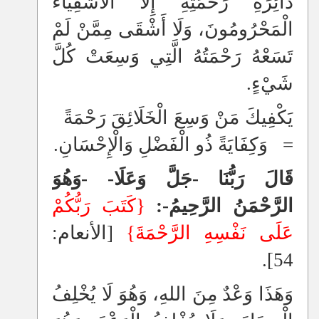
دَائِرَةِ رَحْمَتِهِ إِلَّا الْأَشْقِيَاءُ
الْمَحْرُومُونَ، وَلَا أَشْقَى مِمَّنْ لَمْ
تَسَعْهُ رَحْمَتُهُ الَّتِي وَسِعَتْ كُلَّ
شَيْءٍ.
يَكْفِيكَ مَنْ وَسِعَ الْخَلَائِقَ رَحْمَةً
= وَكِفَايَةً ذُو الْفَضْلِ وَالْإِحْسَانِ.
قَالَ رَبُّنَا -جَلَّ وَعَلَا- -وَهُوَ
الرَّحْمَنُ الرَّحِيمُ-:
{كَتَبَ رَبُّكُمْ
عَلَى نَفْسِهِ الرَّحْمَةَ}
[الأنعام:
54].
وَهَذَا وَعْدٌ مِنَ اللهِ، وَهُوَ لَا يُخْلِفُ