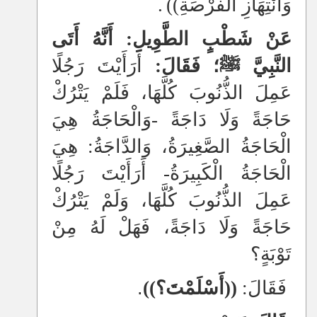
وَانْتِهَازِ الْفُرْصَةِ))
.
عَنْ شَطْبٍ الطَّوِيلِ: أَنَّهُ أَتَى
النَّبِيَّ ﷺ؛ فَقَالَ:
أَرَأَيْتَ رَجُلًا
عَمِلَ الذُّنُوبَ كُلَّهَا، فَلَمْ يَتْرُكْ
حَاجَةً وَلَا دَاجَةً -وَالْحَاجَةُ هِيَ
الْحَاجَةُ الصَّغِيرَةُ، وَالدَّاجَةُ: هِيَ
الْحَاجَةُ الْكَبِيرَةُ- أَرَأَيْتَ رَجُلًا
عَمِلَ الذُّنُوبَ كُلَّهَا، وَلَمْ يَتْرُكْ
حَاجَةً وَلَا دَاجَةً، فَهَلْ لَهُ مِنْ
تَوْبَةٍ؟
فَقَالَ:
((أَسْلَمْتَ؟))
.