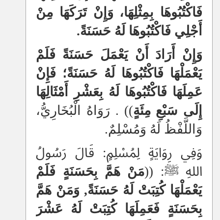
فَاكْتُبُوهَا بِمِثْلِهَا، وَإِنْ تَرَكَهَا مِنْ
أَجْلِي فَاكْتُبُوهَا لَهُ حَسَنَةً.
وَإِنْ أَرَادَ أَنْ يَعْمَلَ حَسَنَةً فَلَمْ
يَعْمَلْهَا فَاكْتُبُوهَا لَهُ حَسَنَةً؛ فَإِنْ
عَمِلَهَا فَاكْتُبُوهَا لَهُ بِعَشْرِ أَمْثَالِهَا
إِلَى سَبْعِ مِئَةٍ
)) . رَوَاهُ الْبُخَارِيُّ،
وَاللَّفْظُ لَهُ وَمُسْلِمٌ.
وَفِي رِوَايَةٍ لِمُسْلِمٍ: قَالَ رَسُولُ
اللهِ ﷺ: ((
مَنْ هَمَّ بِحَسَنَةٍ فَلَمْ
يَعْمَلْهَا كُتِبَتْ لَهُ حَسَنَةً, وَمَنْ هَمَّ
بِحَسَنَةٍ فَعَمِلَهَا كُتِبَتْ لَهُ عَشْرَ