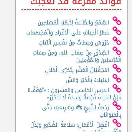
فوائد مفرغة قد تعجبك
السَّمْعُ وَالطَّاعَةُ لِأَئِمَّةِ الْمُسْلِمِينَ
خَطَرُ الْخِيَانَةِ عَلَى الْأَفْرَادِ وَالْمُجْتَمَعَاتِ
دُرُوسٌ وَعِظَاتٌ مِنْ تَفْسِيرِ الْآيَاتِ
الصِّدْقُ مِنْ صِفَاتِ اللهِ، وَمِنْ صِفَاتِ
الْمُرْسَلِينَ وَالْمُؤْمِنِينَ
اسْتِقْبَالُ الْعَشْرِ بِتَحَرِّي الْحَلَالِ
الِابْتِلَاءُ بِالْخَيْرِ وَالشَّ
الدرس الخامس والعشرون : «تَوَقَّفْ!!
فَإِنَّ الحَيَاةَ فُرْصَةٌ وَاحِدَةٌ لَا تَتَكَرَّرُ»
رَحْمَةُ النَّبِيِّ ﷺ وَشَرِيعَتِهِ حَتَّى
بِالْحَيَوَانَاتِ
أَفْضَلُ الْأَعْمَالِ: سَلَامَةُ الصُّدُورِ وَبَذْلُ