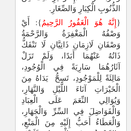
الذُّنُوبِ الْكِبَارِ وَالصِّغَارِ.
{
إِنَّهُ هُوَ الْغَفُورُ الرَّحِيمُ
}: أَيْ
وَصْفُهُ الْمَغْفِرَةُ وَالرَّحْمَةُ
وَصْفَانِ لَازِمَانِ ذَاتِيَّانِ لَا تَنْفَكُّ
ذَاتُهُ عَنْهُمَا أَبَدًا، وَلَمْ تَزَلْ
آثَارُهُمَا سَارِيَةً فِي الْوُجُودِ،
مَالِئَةً لِلْمَوْجُودِ، تَسِحُّ
يَدَاهُ مِنَ
الْخَيْرَاتِ آنَاءَ اللَّيْلِ وَالنَّهَارِ،
وَيُوَالِي النِّعَمَ عَلَى الْعِبَادِ
وَالْفَوَاضِلَ فِي السِّرِّ وَالْجَهَارِ،
وَالْعَطَاءُ أَحَبُّ إِلَيْهِ مِنَ الْمَنْعِ،