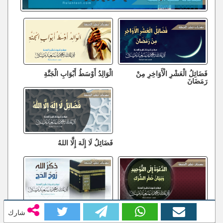
فَضَائِلُ الْعَشْرِ الْأَوَاخِرِ مِنْ
الْوَالِدُ أَوْسَطُ أَبْوَابِ الْجَنَّةِ
رَمَضَانَ
فَضَائِلُ لَا إِلَهَ إِلَّا اللهُ
الدَّعْوَةُ إِلَى التَّوْحِيدِ وَبَيَانُ خَطَرِ
ذِكْرُ اللهِ رُوحُ الْحَجِّ
شارك
الشِّرْكِ