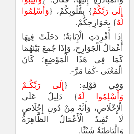
إِلَى رَبِّكُمْ
}
بِقُلُوبِكُمْ، {
وَأَسْلِمُوا
لَهُ
} بِجَوَارِحِكُمْ.
إِذَا أُفْرِدَتِ الْإِنَابَةُ؛ دَخَلَتْ فِيهَا
أَعْمَالُ الْجَوَارِحِ، وَإِذَا جُمِعَ بَيْنَهُمَا
كَمَا فِي هَذَا الْمَوْضِعِ؛ كَانَ
الْمَعْنَى -كَمَا مَرَّ-.
وَفِي قَوْلِهِ: {
إِلَى رَبِّكُـمْ
وَأَسْلِمُوا لَهُ
} دَلِيلٌ عَلَى
الْإِخْلَاصِ، وَأَنَّهُ مِنْ دُونِ إِخْلَاصٍ
لَا تُفِيدُ الْأَعْمَالُ الظَّاهِرَةُ
وَالْبَاطِنَةُ شَيْئًا.