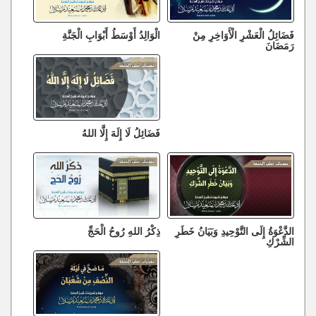
فَضَائِلُ الْعَشْرِ الْأَوَاخِرِ مِنْ
الْوَالِدُ أَوْسَطُ أَبْوَابِ الْجَنَّةِ
رَمَضَانَ
فَضَائِلُ لَا إِلَهَ إِلَّا اللهُ
الدَّعْوَةُ إِلَى التَّوْحِيدِ وَبَيَانُ خَطَرِ
ذِكْرُ اللهِ رُوحُ الْحَجِّ
الشِّرْكِ