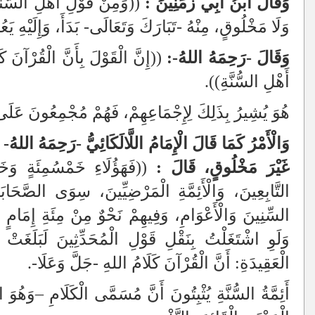
وَقَالَ ابْنُ أَبِي زَمَنِينَ :
((وَمِنْ قَوْلِ أَهْلِ السُّنَّةِ
وَلَا مَخْلُوقٍ، مِنْهُ -تَبَارَكَ وَتَعَالَى- بَدَأَ، وَإِلَيْهِ يَع
وَقَالَ -رَحِمَهُ اللهُ-:
((إِنَّ الْقَوْلَ بِأَنَّ الْقُرْآنَ كَلَ
أَهْلِ السُّنَّةِ)).
هُوَ يُشِيرُ بِذَلِكَ لِإِجْمَاعِهِمْ، فَهُمْ مُجْمِعُونَ عَلَى ه
وَالْأَمْرُ كَمَا قَالَ الْإِمَامُ اللَّالَكَائِيُّ -رَحِمَهُ اللهُ
غَيْرَ مَخْلُوقٍ، قَالَ :
((فَهَؤُلَاءِ خَمْسُمِئَةٍ وَخَمْ
التَّابِعِينَ، وَالْأَئِمَّةِ الْمَرْضِيِّينَ، سِوَى الصَّحَا
السِّنِينَ وَالْأَعْوَامِ، وَفِيهِمْ نَحْوٌ مِنْ مِئَةِ إِمَامٍ مِ
وَلَوِ اشْتَغَلْتُ بِنَقْلِ قَوْلِ الْمُحَدِّثِينَ لَبَلَغَتْ
الْعَقِيدَةِ: أَنَّ الْقُرْآنَ كَلَامُ اللهِ -جَلَّ وَعَلَا-.
أَئِمَّةُ السُّنَّةِ يُثْبِتُونَ أَنَّ مُسَمَّى الْكَلَامِ
–
وَهُوَ ا