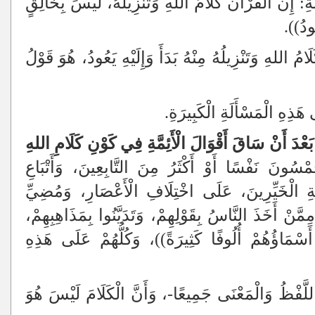
: إِنَّ الْقُرْآنَ كَلَامُ اللهِ وَتَنْزِيلُهُ، لَيْسَ بِخَالِقٍ
ُودُ)).
امُ اللهِ وَتَنْزِيلُهُ مِنْهُ بَدَأَ وَإِلَيْهِ يَعُودُ، هُوَ قَوْلُ
َذِهِ الْمَسْأَلَةِ الْكَبِيرَةِ.
- بَعْدَ أَنْ سَاقَ أَقْوَالَ الْأَئِمَّةِ فِي كَوْنِ كَلَامِ اللهِ
سُونَ نَفْسًا أَوْ أَكْثَرُ مِنَ التَّابِعِينَ، وَأَتْبَاعِ
بَةِ الْخَيِّرِينَ، عَلَى اخْتِلَافِ الْأَعْصَارِ، وَمُضِيِّ
مَّنْ أَخَذَ النَّاسُ بِقَوْلِهِمْ، وَتَدَيَّنُوا بِمَذَاهِبِهِمْ،
 أَسْمَاؤُهُمْ أُلُوفًا كَثِيرَةً))، وَكُلُّهُمْ عَلَى هَذِهِ
للَّفْظُ وَالْمَعْنَى جَمِيعًا-، وَأَنَّ الْكَلَامَ لَيْسَ هُوَ