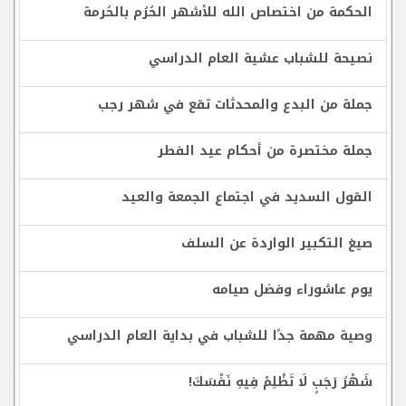
الحكمة من اختصاص الله للأشهر الحُرُم بالحُرمة
نصيحة للشباب عشية العام الدراسي
جملة من البدع والمحدثات تقع في شهر رجب
جملة مختصرة من أحكام عيد الفطر
القول السديد في اجتماع الجمعة والعيد
صيغ التكبير الواردة عن السلف
يوم عاشوراء وفضل صيامه
وصية مهمة جدًا للشباب في بداية العام الدراسي
شَهْرُ رَجَبٍ لَا تَظْلِمْ فِيهِ نَفْسَكَ!