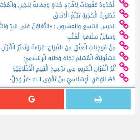
الْحُدُودُ عُقُوبَاتٌ لِأَفْرَادٍ جُنَاةٍ وَحِمَايَةٌ لِلدِّينِ وَالْمُجْتَم
خُطُورَةُ الْكَذِبَةِ تَبْلُغُ الْآفَاقَ
الدرس التاسع والعشرون : «التَّعَاوُنُ عَلَى البِرِّ وَالتّ
وَسَائِلُ سَلَامَةِ الْقَلْبِ
مِنْ مُوجِبَاتِ الْعِتْقِ مِنَ النِّيرَانِ: قِرَاءَةُ وَتَدَبُّرُ الْقُرْآنِ 
مَسْئُولِيَّةُ الْمُسْلِمِ تِجَاهَ وَطَنِهِ الْإِسْلَامِيِّ
أَثَرُ الْقُرْآنِ الْكَرِيمِ فِي تَرْسِيخِ الْقِيَمِ الْأَخْلَاقِيَّةِ
حُبُّ الوَطَنِ الْإِسْلَامِيِّ مِنْ تَقْوَى اللهِ -عَزَّ وَجَلَّ-