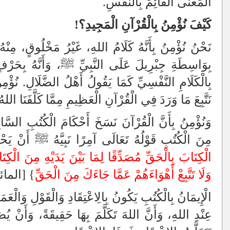
الْمَعْنَى الْقَائِمَ بِالنَّفْسِ.
كَيْفَ نُؤْمِنُ بِالْقُرْآنِ الْمَجِيدِ؟!
نَحْنُ نُؤْمِنُ بِأَنَّهُ كَلَامُ اللهِ، غَيْرُ مَخْلُوقٍ، مِنْهُ ب
بِوَاسِطَةِ جِبْرِيلَ عَلَى النَّبِيِّ ﷺ، وَأَنَّهُ بِحَرْفٍ
بِالْكَلَامِ النَّفْسِيِّ كَمَا يَقُولُ أَهْلُ الضَّلَالِ. نُؤْمِنُ 
نَتَّبِعَ مَا وَرَدَ فِي الْقُرْآنِ الْعَظِيمِ مِمَّا كَلَّفَنَا الل
وَنُؤْمِنُ بِأَنَّ الْقُرْآنَ نَسَخَ أَحْكَامَ الْكُتُبِ السَّابِ
مِنَ الْكُتُبِ قَوْلُهُ تَعَالَى آمِرًا نَبِيَّهُ ﷺ أَنْ يَحْك
الْكِتَابَ بِالْحَقِّ مُصَدِّقًا لِمَا بَيْنَ يَدَيْهِ مِنَ الْكِتَاب
وَلَا تَتَّبِعْ أَهْوَاءَهُمْ عَمَّا جَاءَكَ مِنَ الْحَقِّ
} [المائدة:
الْإِيمَانُ بِالْكُتُبِ يَكُونُ بِالِاعْتِقَادِ وَالْقَوْلِ وَالْعَمَل
عِنْدِ اللهِ، وَأَنَّ اللهَ تَكَلَّمَ بِهَا حَقِيقَةً، وَأَنْ يُ