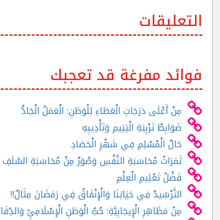
التعليقات
فوائد مفرغة قد تعجبك
مِنْ أَعْلَى دَرَجَاتِ الْعَطَاءِ لِلْوَطَنِ: الْعَمَلُ الْجَادُّ
ضَوَابِطُ تَرْبِيَةِ الْيَتِيمِ وَتَأْدِيبِهِ
حَالُ الْمُسْلِمِ فِي شَهْرِ الْحَصَادِ
ثَمَرَاتُ مُحَاسَبَةِ النَّفْسِ وَصُوَرٌ مِنْ مُحَاسَبَةِ السَّلَفِ أ
فَضْلُ تَعْلِيمِ الْعِلْمِ
التَّرْشِيدُ فِي حَيَاتِنَا وَالْإِنْفَاقُ فِي رَمَضَانَ مِثَالٌ!!
مِنْ مَظَاهِرِ الْإِيجَابِيَّةِ: حُبُّ الْوَطَنِ الْإِسْلَامِيِّ وَالدِّفَاع