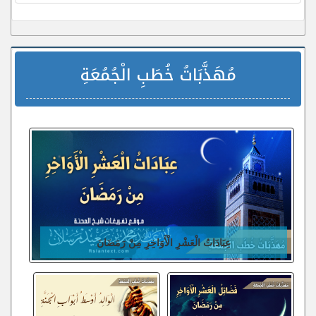
مُهَذَّبَاتُ خُطَبِ الْجُمُعَةِ
عِبَادَاتُ الْعَشْرِ الْأَوَاخِرِ مِنْ رَمَضَانَ