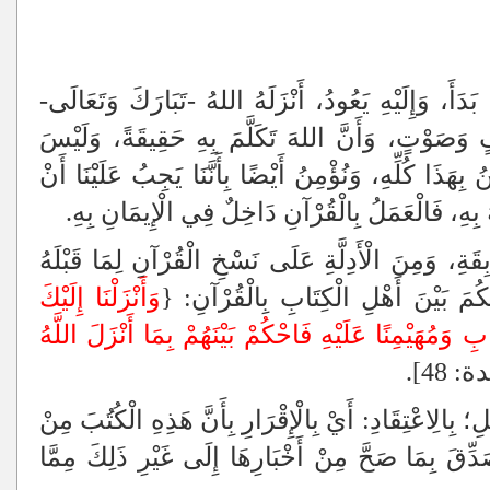
َدَأَ، وَإِلَيْهِ يَعُودُ، أَنْزَلَهُ اللهُ -تَبَارَكَ وَتَعَالَى-
 وَصَوْتٍ، وَأَنَّ اللهَ تَكَلَّمَ بِهِ حَقِيقَةً، وَلَيْسَ
بِهَذَا كُلِّهِ، وَنُؤْمِنُ أَيْضًا بِأَنَّنَا يَجِبُ عَلَيْنَا أَنْ
هُ بِهِ، فَالْعَمَلُ بِالْقُرْآنِ دَاخِلٌ فِي الْإِيمَانِ بِهِ.
قَةِ، وَمِنَ الْأَدِلَّةِ عَلَى نَسْخِ الْقُرْآنِ لِمَا قَبْلَهُ
ُمَ بَيْنَ أَهْلِ الْكِتَابِ بِالْقُرْآنِ: {
وَأَنْزَلْنَا إِلَيْكَ
ِ وَمُهَيْمِنًا عَلَيْهِ فَاحْكُمْ بَيْنَهُمْ بِمَا أَنْزَلَ اللَّهُ
 48].
ِ؛ بِالِاعْتِقَادِ: أَيْ بِالْإِقْرَارِ بِأَنَّ هَذِهِ الْكُتُبَ مِنْ
صَدِّقَ بِمَا صَحَّ مِنْ أَخْبَارِهَا إِلَى غَيْرِ ذَلِكَ مِمَّا