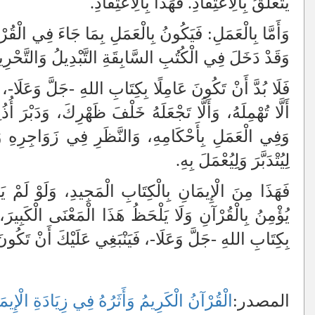
يَتَعَلَّقُ بِالِاعْتِقَادِ. فَهَذَا بِالِاعْتِقَادِ.
وَأَمَّا بِالْعَمَلِ: فَيَكُونُ بِالْعَمَلِ بِمَا جَاءَ فِي الْقُر
وَقَدْ دَخَلَ فِي الْكُتُبِ السَّابِقَةِ التَّبْدِيلُ وَالتَّحْر
فَلَا بُدَّ أَنْ تَكُونَ عَامِلًا بِكِتَابِ اللهِ -جَلَّ وَعَلَا-،
أَلَّا تُهْمِلَهُ، وَأَلَّا تَجْعَلَهُ خَلْفَ ظَهْرِكَ، وَدَبْرَ أ
وَفِي الْعَمَلِ بِأَحْكَامِهِ، وَالنَّظَرِ فِي زَوَاجِرِهِ وَ
لِيُتْدَبَّرَ وَلِيُعْمَلَ بِهِ.
فَهَذَا مِنَ الْإِيمَانِ بِالْكِتَابِ الْمَجِيدِ، وَلَوْ لَمْ
يُؤْمِنُ بِالْقُرْآنِ وَلَا يَلْحَظُ هَذَا الْمَعْنَى الْكَبِيرَ،
بِكِتَابِ اللهِ -جَلَّ وَعَلَا-، فَيَنْبَغِي عَلَيْكَ أَنْ تَكُونَ
المصدر:
الْقُرْآنُ الْكَرِيمُ وَأَثَرُهُ فِي زِيَادَةِ الْإِيمَا