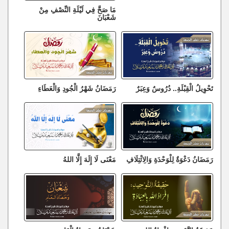
مَا صَحَّ فِي لَيْلَةِ النِّصْفِ مِنْ
شَعْبَانَ
تَحْوِيلُ الْقِبْلَةِ.. دُرُوسٌ وَعِبَرٌ
رَمَضَانُ شَهْرُ الْجُودِ وَالْعَطَاءِ
رَمَضَانُ دَعْوَةٌ لِلْوَحْدَةِ وَالِائْتِلَافِ
مَعْنَى لَا إِلَهَ إِلَّا اللهُ