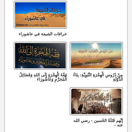
خرافات الشيعة في عاشوراء
مِنْ دُرُوسِ الْهِجْرَةِ النَّبَوِيَّةِ: بِنَاءُ
فِقْهُ الْهِجْرَةِ إِلَى اللهِ وَفَضَائِلُ
الدَّوْلَةِ
الْمُحَرَّمِ وَعَاشُورَاءَ
إنَّهم قَتَلَةُ الحُسين - رضي الله
عنه -