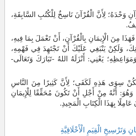
ْآنِ وَحْدَهُ؛ لِأَنَّ الْقُرْآنَ نَاسِخٌ لِلْكُتُبِ السَّابِقَةِ،
ِيفُ.
 فَهَذَا مِنَ الْإِيمَانِ بِالْقُرْآنِ، أَنْ تَعْمَلَ بِمَا فِيهِ،
ُذُنِكَ، وَلَكِنْ يَنْبَغِي عَلَيْكَ أَنْ تَجْتَهِدَ فِي فَهْمِهِ،
مَوَاعِظِهِ؛ يَعْنِي: أَنْزَلَهُ اللهُ -تَبَارَكَ وَتَعَالَى-
 يَكُنْ سِوَى هَذِهِ لَكَفَى؛ لِأَنَّ كَثِيرًا مِنَ النَّاسِ
 وَهُوَ: أَنَّهُ مِنْ أَجْلِ أَنْ تَكُونَ مُحَقِّقًا لِلْإِيمَانِ
 عَامِلًا بِهَذَا الْكِتَابِ الْمَجِيدِ.
نِ وَتَرْسِيخِ الْقِيَمِ الْأَخْلَاقِيَّةِ