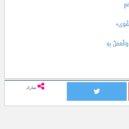
َعِ
َقْوَى»
وَالْعَمَلُ بِهِ
شارك