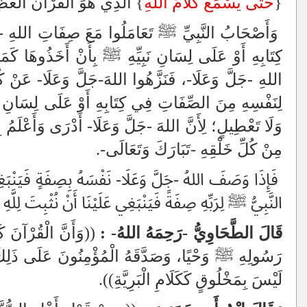
{
حَتَّى يَسْمَعَ كَلَامَ اللَّهِ
} الَّذِي هُوَ الْقُرْآنُ الْعَظِ
وَأَصْحَابُ النَّبِيِّ ﷺ تَعَامَلُوا مَعَ صِفَاتِ اللهِ -جَل
كِتَابِهِ أَوْ عَلَى لِسَانِ نَبِيِّهِ ﷺ بِأَنْ أَخَذُوهَا كَمَا و
اللهِ -جَلَّ وَعَلَا-، فَنَزَّهُوا اللهَ-جَلَّ وَعَلَا- عَنْ كُلِّ
لِنَفْسِهِ مِنَ الصِّفَاتِ فِي كِتَابِهِ أَوْ عَلَى لِسَانِ نَب
وَلَا تَعْطِيلٍ؛ لِأَنَّ اللهَ -جَلَّ وَعَلَا- أَدْرَى وَأَعْلَ
مِنْ كُلِّ خَلْقِهِ -تَبَارَكَ وَتَعَالَى-.
فَإِذَا وَصَفَ اللهُ -جَلَّ وَعَلَا- نَفْسَهُ بِصِفَةٍ فَيَنْبَغِي ل
النَّبِيُّ ﷺ لِرَبِّهِ صِفَةً فَيَنْبَغِي عَلَيْنَا أَنْ نُثْبِتَ لِلَّهِ م
قَالَ الطَّحَاوِيُّ -رَحِمَهُ اللهُ- :
((وَأَنَّ الْقُرْآنَ كَلَ
رَسُولِهِ ﷺ وَحْيًا، وَصَدَّقَهُ الْمُؤْمِنُونَ عَلَى ذَلِكَ حَق
لَيْسَ بِمَخْلُوقٍ كَكَلَامِ الْبَرِيَّةِ)).