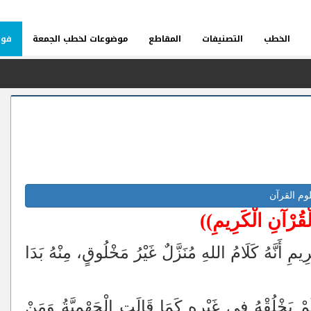
الخطب
التصنيفات
المقاطع
موضوعات لخطب الجمعة
فوا
وم القرآن
وَى»
ْقُرْآنِ الْكَرِيمِ))
مِ أَنَّهُ كَلَامُ اللهِ مُنَزَّلٌ غَيْرُ مَخْلُوقٍ، مِنْهُ بَدَا
)
 لَمْ يَخْلُقْهُ فِي غَيْرِهِ كَمَا قَالَتِ الْجَهْمِيَّةُ وَمَنْ