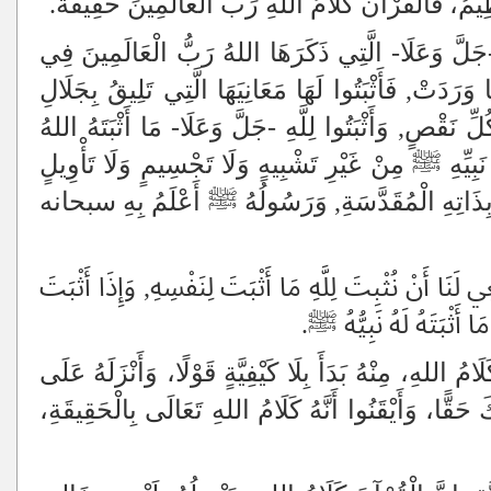
يمُ، فَالْقُرْآنُ كَلَامُ اللهِ رَبِّ الْعَالَمِينَ حَقِيقَةً.
َّ وَعَلَا- الَّتِي ذَكَرَهَا اللهُ رَبُّ الْعَالَمِينَ فِي
َرَدَتْ, فَأَثْبَتُوا لَهَا مَعَانِيَهَا الَّتِي تَلِيقُ بِجَلَالِ
 نَقْصٍ, وَأَثْبَتُوا لِلَّهِ -جَلَّ وَعَلَا- مَا أَثْبَتَهُ اللهُ
ِيِّهِ ﷺ مِنْ غَيْرِ تَشْبِيهٍ وَلَا تَجْسِيمٍ وَلَا تَأْوِيلٍ
مُ بِذَاتِهِ الْمُقَدَّسَةِ, وَرَسُولُهُ ﷺ أَعْلَمُ بِهِ سبحانه
َنَا أَنْ نُثْبِتَ لِلَّهِ مَا أَثْبَتَ لِنَفْسِهِ, وَإِذَا أَثْبَتَ
َا أَثْبَتَهُ لَهُ نَبِيُّهُ ﷺ.
امُ اللهِ، مِنْهُ بَدَأَ بِلَا كَيْفِيَّةٍ قَوْلًا، وَأَنْزَلَهُ عَلَى
ًّا، وَأَيْقَنُوا أَنَّهُ كَلَامُ اللهِ تَعَالَى بِالْحَقِيقَةِ،